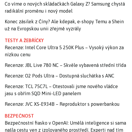
Co víme o nových skládačkách Galaxy Z? Samsung chystá
radikální proměnu i nový model
Konec zásilek z Číny? Ale kdepak, e-shopy Temu a Shein
už na Evropskou unii zřejmě vyzrály
TESTY A ŽEBŘÍČKY
Recenze: Intel Core Ultra 5 250K Plus – Vysoký výkon za
nízkou cenu
Recenze: JBL Live 780 NC – Skvěle vybavená střední třída
Recenze: O2 Pods Ultra – Dostupná sluchátka s ANC
Recenze: TCL 75C7L – Otestovali jsme nového vládce
jasu s obřím SQD Mini-LED panelem
Recenze: JVC XS-E934B – Reproduktor s powerbankou
BEZPEČNOST
Bezpečnostní fiasko v OpenAI: Umělá inteligence si sama
našla cestu ven z izolovaného prostředí. Experti nad tím