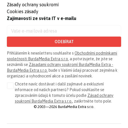
Zásady ochrany soukromí
Cookies zásady
Zajímavosti ze světa IT v e-mailu
ODEBÍRAT
Přihlášením k newsletteru souhlasíte s
Obchodními podmínkami
společnosti BurdaMedia Extra s.r.o.
a potvrzujete, že jste se
seznámili se
Zásadami ochrany soukromí BurdaMedia Extra -
BurdaMedia Extra s.r.o.
bude s Vašimi údaji pracovat zejména k
organizaci a vyhodnocení akce a zasílání novinek.
Chcete navíc dostávat i další zajímavé a exkluzivní
informace od našich partnerů? Pokud souhlasíte se
zpracováním údajů k tomuto účelu podle
Zásad ochrany
soukromí BurdaMedia Extra s.r.o.
, zaškrtněte toto pole.
© 2003—2026 BurdaMedia Extra s.r.o.