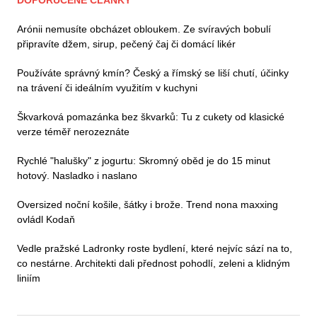
DOPORUČENÉ ČLÁNKY
Arónii nemusíte obcházet obloukem. Ze svíravých bobulí
připravíte džem, sirup, pečený čaj či domácí likér
Používáte správný kmín? Český a římský se liší chutí, účinky
na trávení či ideálním využitím v kuchyni
Škvarková pomazánka bez škvarků: Tu z cukety od klasické
verze téměř nerozeznáte
Rychlé "halušky" z jogurtu: Skromný oběd je do 15 minut
hotový. Nasladko i naslano
Oversized noční košile, šátky i brože. Trend nona maxxing
ovládl Kodaň
Vedle pražské Ladronky roste bydlení, které nejvíc sází na to,
co nestárne. Architekti dali přednost pohodlí, zeleni a klidným
liniím