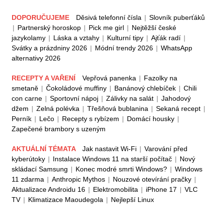
DOPORUČUJEME
Děsivá telefonní čísla
|
Slovník puberťáků
|
Partnerský horoskop
|
Pick me girl
|
Nejtěžší české
jazykolamy
|
Láska a vztahy
|
Kulturní tipy
|
Ajťák radí
|
Svátky a prázdniny 2026
|
Módní trendy 2026
|
WhatsApp
alternativy 2026
RECEPTY A VAŘENÍ
Vepřová panenka
|
Fazolky na
smetaně
|
Čokoládové muffiny
|
Banánový chlebíček
|
Chili
con carne
|
Sportovní nápoj
|
Zálivky na salát
|
Jahodový
džem
|
Zelná polévka
|
Třešňová bublanina
|
Sekaná recept
|
Perník
|
Lečo
|
Recepty s rybízem
|
Domácí housky
|
Zapečené brambory s uzeným
AKTUÁLNÍ TÉMATA
Jak nastavit Wi-Fi
|
Varování před
kyberútoky
|
Instalace Windows 11 na starší počítač
|
Nový
skládací Samsung
|
Konec modré smrti Windows?
|
Windows
11 zdarma
|
Anthropic Mythos
|
Nouzové otevírání pračky
|
Aktualizace Androidu 16
|
Elektromobilita
|
iPhone 17
|
VLC
TV
|
Klimatizace Maoudegola
|
Nejlepší Linux