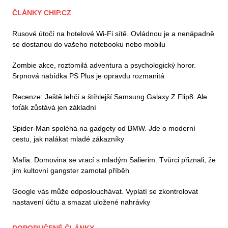
ČLÁNKY CHIP.CZ
Rusové útočí na hotelové Wi-Fi sítě. Ovládnou je a nenápadně
se dostanou do vašeho notebooku nebo mobilu
Zombie akce, roztomilá adventura a psychologický horor.
Srpnová nabídka PS Plus je opravdu rozmanitá
Recenze: Ještě lehčí a štíhlejší Samsung Galaxy Z Flip8. Ale
foťák zůstává jen základní
Spider-Man spoléhá na gadgety od BMW. Jde o moderní
cestu, jak nalákat mladé zákazníky
Mafia: Domovina se vrací s mladým Salierim. Tvůrci přiznali, že
jim kultovní gangster zamotal příběh
Google vás může odposlouchávat. Vyplatí se zkontrolovat
nastavení účtu a smazat uložené nahrávky