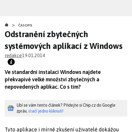
Přejít
k
hlavnímu
>
obsahu
ČASOPIS
Odstranění zbytečných
systémových aplikací z Windows
redakce
19.01.2014
Ve standardní instalaci Windows najdete
překvapivě velké množství zbytečných a
nepovedených aplikac. Co s tím?
Líbí se vám tento článek? Přidejte si Chip.cz do Google
zpráv,
stačí jedno kliknutí!
Tyto aplikace i mírně zkušení uživatelé dokážou