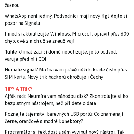
žasnou
WhatsApp není jediný. Podvodníci mají nový fígl, dejte si
pozor na Signalu
Ihned si aktualizujte Windows. Microsoft opravil přes 600
chyb, dvě z nich už se zneužívají
Tuhle klimatizaci si domů nepořizujte: je to podvod,
varuje před ní i ČOI
Nemáte signál? Možná vám právě někdo krade číslo přes
SIM kartu. Nový trik hackerů ohrožuje i Čechy
TIPY A TRIKY
Ajťák radí: Neumírá vám náhodou disk? Zkontrolujte si ho
bezplatným nástrojem, než přijdete o data
Poznejte tajemství barevných USB portů: Co znamenají
černé, oranžové a modré konektory?
Programátor si řekl dost a sám vyvinul nový nástroj. Tak