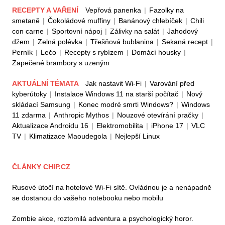
RECEPTY A VAŘENÍ
Vepřová panenka
|
Fazolky na
smetaně
|
Čokoládové muffiny
|
Banánový chlebíček
|
Chili
con carne
|
Sportovní nápoj
|
Zálivky na salát
|
Jahodový
džem
|
Zelná polévka
|
Třešňová bublanina
|
Sekaná recept
|
Perník
|
Lečo
|
Recepty s rybízem
|
Domácí housky
|
Zapečené brambory s uzeným
AKTUÁLNÍ TÉMATA
Jak nastavit Wi-Fi
|
Varování před
kyberútoky
|
Instalace Windows 11 na starší počítač
|
Nový
skládací Samsung
|
Konec modré smrti Windows?
|
Windows
11 zdarma
|
Anthropic Mythos
|
Nouzové otevírání pračky
|
Aktualizace Androidu 16
|
Elektromobilita
|
iPhone 17
|
VLC
TV
|
Klimatizace Maoudegola
|
Nejlepší Linux
ČLÁNKY CHIP.CZ
Rusové útočí na hotelové Wi-Fi sítě. Ovládnou je a nenápadně
se dostanou do vašeho notebooku nebo mobilu
Zombie akce, roztomilá adventura a psychologický horor.