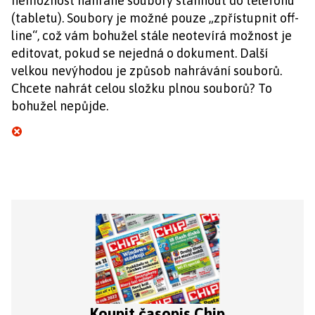
nemožnost nahrané soubory stáhnout do telefonu
(tabletu). Soubory je možné pouze „zpřístupnit off-
line“, což vám bohužel stále neotevírá možnost je
editovat, pokud se nejedná o dokument. Další
velkou nevýhodou je způsob nahrávání souborů.
Chcete nahrát celou složku plnou souborů? To
bohužel nepůjde.
Koupit časopis Chip