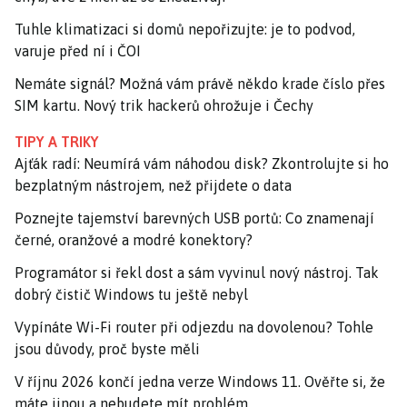
Tuhle klimatizaci si domů nepořizujte: je to podvod,
varuje před ní i ČOI
Nemáte signál? Možná vám právě někdo krade číslo přes
SIM kartu. Nový trik hackerů ohrožuje i Čechy
TIPY A TRIKY
Ajťák radí: Neumírá vám náhodou disk? Zkontrolujte si ho
bezplatným nástrojem, než přijdete o data
Poznejte tajemství barevných USB portů: Co znamenají
černé, oranžové a modré konektory?
Programátor si řekl dost a sám vyvinul nový nástroj. Tak
dobrý čistič Windows tu ještě nebyl
Vypínáte Wi-Fi router při odjezdu na dovolenou? Tohle
jsou důvody, proč byste měli
V říjnu 2026 končí jedna verze Windows 11. Ověřte si, že
máte jinou a nebudete mít problém