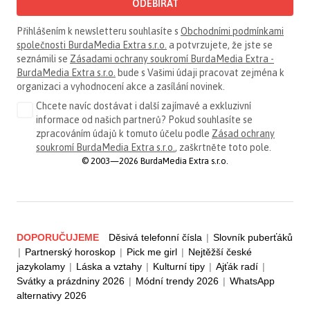
ODEBÍRAT
Přihlášením k newsletteru souhlasíte s
Obchodními podmínkami
společnosti BurdaMedia Extra s.r.o.
a potvrzujete, že jste se
seznámili se
Zásadami ochrany soukromí BurdaMedia Extra -
BurdaMedia Extra s.r.o.
bude s Vašimi údaji pracovat zejména k
organizaci a vyhodnocení akce a zasílání novinek.
Chcete navíc dostávat i další zajímavé a exkluzivní
informace od našich partnerů? Pokud souhlasíte se
zpracováním údajů k tomuto účelu podle
Zásad ochrany
soukromí BurdaMedia Extra s.r.o.
, zaškrtněte toto pole.
© 2003—2026 BurdaMedia Extra s.r.o.
DOPORUČUJEME
Děsivá telefonní čísla
|
Slovník puberťáků
|
Partnerský horoskop
|
Pick me girl
|
Nejtěžší české
jazykolamy
|
Láska a vztahy
|
Kulturní tipy
|
Ajťák radí
|
Svátky a prázdniny 2026
|
Módní trendy 2026
|
WhatsApp
alternativy 2026