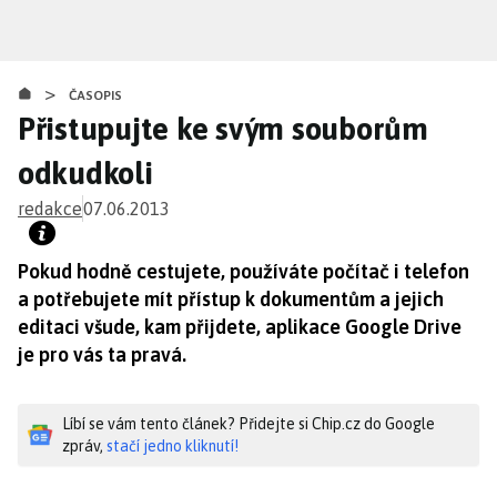
Přejít
k
hlavnímu
>
obsahu
ČASOPIS
Přistupujte ke svým souborům
odkudkoli
redakce
07.06.2013
Pokud hodně cestujete, používáte počítač i telefon
a potřebujete mít přístup k dokumentům a jejich
editaci všude, kam přijdete, aplikace Google Drive
je pro vás ta pravá.
Líbí se vám tento článek? Přidejte si Chip.cz do Google
zpráv,
stačí jedno kliknutí!