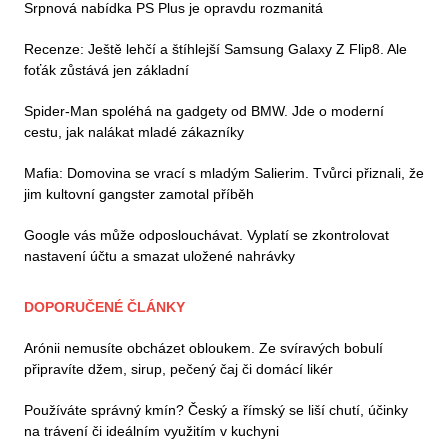
Srpnová nabídka PS Plus je opravdu rozmanitá
Recenze: Ještě lehčí a štíhlejší Samsung Galaxy Z Flip8. Ale
foťák zůstává jen základní
Spider-Man spoléhá na gadgety od BMW. Jde o moderní
cestu, jak nalákat mladé zákazníky
Mafia: Domovina se vrací s mladým Salierim. Tvůrci přiznali, že
jim kultovní gangster zamotal příběh
Google vás může odposlouchávat. Vyplatí se zkontrolovat
nastavení účtu a smazat uložené nahrávky
DOPORUČENÉ ČLÁNKY
Arónii nemusíte obcházet obloukem. Ze svíravých bobulí
připravíte džem, sirup, pečený čaj či domácí likér
Používáte správný kmín? Český a římský se liší chutí, účinky
na trávení či ideálním využitím v kuchyni