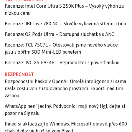
Recenze: Intel Core Ultra 5 250K Plus – Vysoký výkon za
nízkou cenu
Recenze: JBL Live 780 NC – Skvěle vybavená střední třída
Recenze: O2 Pods Ultra – Dostupná sluchátka s ANC
Recenze: TCL 75C7L – Otestovali jsme nového vládce
jasu s obřím SQD Mini-LED panelem
Recenze: JVC XS-E934B – Reproduktor s powerbankou
BEZPEČNOST
Bezpečnostní fiasko v OpenAI: Umělá inteligence si sama
našla cestu ven z izolovaného prostředí. Experti nad tím
žasnou
WhatsApp není jediný. Podvodníci mají nový fígl, dejte si
pozor na Signalu
Ihned si aktualizujte Windows. Microsoft opravil přes 600
chyb, dvě z nich už se zneužívají