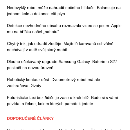
Neobvyklý robot může nahradit nočního hlídače. Balancuje na
jednom kole a dokonce cítí plyn
Detekce nevhodného obsahu rozmazala video se psem. Apple
mu na bříšku našel „nahotu“
Chytrý trik, jak odradit zloděje: Majitelé karavanů schválně
nechávají v autě svůj starý mobil
Dlouho očekávaný upgrade Samsung Galaxy: Baterie u S27
poskočí na novou úroveň
Robotický kentaur děsí. Dvoumetrový robot má ale
zachraňovat životy
Futuristické taxi bez řidiče je zase o krok blíž. Bude si s vámi
povídat a řekne, kolem kterých památek jedete
DOPORUČENÉ ČLÁNKY