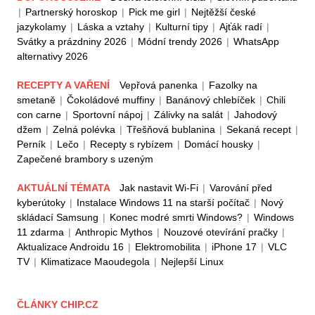
|
Partnerský horoskop
|
Pick me girl
|
Nejtěžší české
jazykolamy
|
Láska a vztahy
|
Kulturní tipy
|
Ajťák radí
|
Svátky a prázdniny 2026
|
Módní trendy 2026
|
WhatsApp
alternativy 2026
RECEPTY A VAŘENÍ
Vepřová panenka
|
Fazolky na
smetaně
|
Čokoládové muffiny
|
Banánový chlebíček
|
Chili
con carne
|
Sportovní nápoj
|
Zálivky na salát
|
Jahodový
džem
|
Zelná polévka
|
Třešňová bublanina
|
Sekaná recept
|
Perník
|
Lečo
|
Recepty s rybízem
|
Domácí housky
|
Zapečené brambory s uzeným
AKTUÁLNÍ TÉMATA
Jak nastavit Wi-Fi
|
Varování před
kyberútoky
|
Instalace Windows 11 na starší počítač
|
Nový
skládací Samsung
|
Konec modré smrti Windows?
|
Windows
11 zdarma
|
Anthropic Mythos
|
Nouzové otevírání pračky
|
Aktualizace Androidu 16
|
Elektromobilita
|
iPhone 17
|
VLC
TV
|
Klimatizace Maoudegola
|
Nejlepší Linux
ČLÁNKY CHIP.CZ