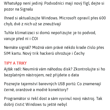
WhatsApp není jediný. Podvodníci mají nový fígl, dejte si
pozor na Signalu
Ihned si aktualizujte Windows. Microsoft opravil přes 600
chyb, dvě z nich už se zneužívají
Tuhle klimatizaci si domů nepořizujte: je to podvod,
varuje před ní i ČOI
Nemáte signál? Možná vám právě někdo krade číslo přes
SIM kartu. Nový trik hackerů ohrožuje i Čechy
TIPY A TRIKY
Ajťák radí: Neumírá vám náhodou disk? Zkontrolujte si ho
bezplatným nástrojem, než přijdete o data
Poznejte tajemství barevných USB portů: Co znamenají
černé, oranžové a modré konektory?
Programátor si řekl dost a sám vyvinul nový nástroj. Tak
dobrý čistič Windows tu ještě nebyl