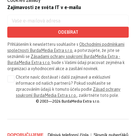
Cookies zásady
Zajímavosti ze světa IT v e-mailu
ODEBÍRAT
Přihlášením k newsletteru souhlasíte s
Obchodními podmínkami
společnosti BurdaMedia Extra s.r.o.
a potvrzujete, že jste se
seznámili se
Zásadami ochrany soukromí BurdaMedia Extra -
BurdaMedia Extra s.r.o.
bude s Vašimi údaji pracovat zejména k
organizaci a vyhodnocení akce a zasílání novinek.
Chcete navíc dostávat i další zajímavé a exkluzivní
informace od našich partnerů? Pokud souhlasíte se
zpracováním údajů k tomuto účelu podle
Zásad ochrany
soukromí BurdaMedia Extra s.r.o.
, zaškrtněte toto pole.
© 2003—2026 BurdaMedia Extra s.r.o.
DOPORUČUJEME
Děsivá telefonní čísla
|
Slovník puberťáků