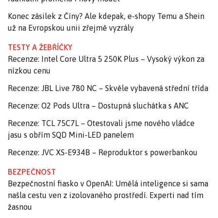
Konec zásilek z Číny? Ale kdepak, e-shopy Temu a Shein
už na Evropskou unii zřejmě vyzrály
TESTY A ŽEBŘÍČKY
Recenze: Intel Core Ultra 5 250K Plus – Vysoký výkon za
nízkou cenu
Recenze: JBL Live 780 NC – Skvěle vybavená střední třída
Recenze: O2 Pods Ultra – Dostupná sluchátka s ANC
Recenze: TCL 75C7L – Otestovali jsme nového vládce
jasu s obřím SQD Mini-LED panelem
Recenze: JVC XS-E934B – Reproduktor s powerbankou
BEZPEČNOST
Bezpečnostní fiasko v OpenAI: Umělá inteligence si sama
našla cestu ven z izolovaného prostředí. Experti nad tím
žasnou