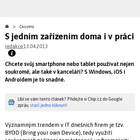
Přejít
k
hlavnímu
>
obsahu
ČASOPIS
S jedním zařízením doma i v práci
redakce
13.04.2013
Chcete svůj smartphone nebo tablet používat nejen
soukromě, ale také v kanceláři? S Windows, iOS i
Androidem je to snadné.
Líbí se vám tento článek? Přidejte si Chip.cz do Google
zpráv,
stačí jedno kliknutí!
Významným trendem v IT dnešních firem je tzv.
BYOD (Bring your own Device), tedy využití