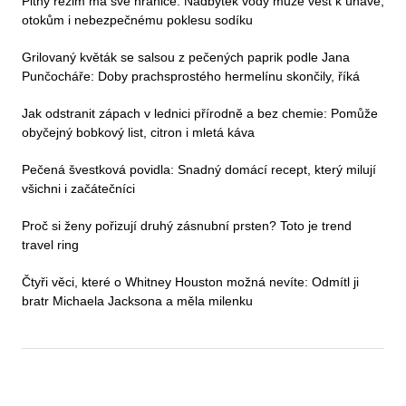
Pitný režim má své hranice. Nadbytek vody může vést k únavě,
otokům i nebezpečnému poklesu sodíku
Grilovaný květák se salsou z pečených paprik podle Jana
Punčocháře: Doby prachsprostého hermelínu skončily, říká
Jak odstranit zápach v lednici přírodně a bez chemie: Pomůže
obyčejný bobkový list, citron i mletá káva
Pečená švestková povidla: Snadný domácí recept, který milují
všichni i začátečníci
Proč si ženy pořizují druhý zásnubní prsten? Toto je trend
travel ring
Čtyři věci, které o Whitney Houston možná nevíte: Odmítl ji
bratr Michaela Jacksona a měla milenku