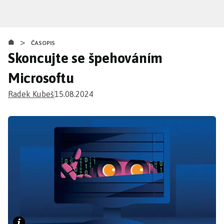
Přejít
k
hlavnímu
>
obsahu
ČASOPIS
Skoncujte se špehováním
Microsoftu
Radek Kubeš
15.08.2024