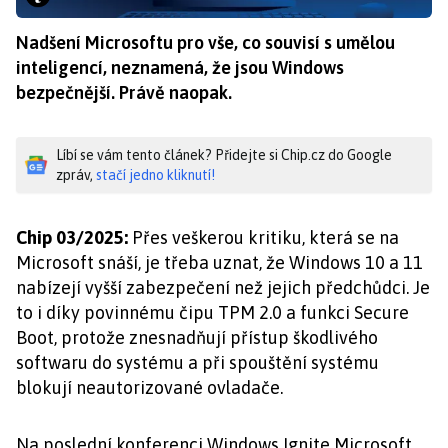
Nadšení Microsoftu pro vše, co souvisí s umělou
inteligencí, neznamená, že jsou Windows
bezpečnější. Právě naopak.
Líbí se vám tento článek? Přidejte si Chip.cz do Google
zpráv,
stačí jedno kliknutí!
Chip 03/2025:
Přes veškerou kritiku, která se na
Microsoft snáší, je třeba uznat, že Windows 10 a 11
nabízejí vyšší zabezpečení než jejich předchůdci. Je
to i díky povinnému čipu TPM 2.0 a funkci Secure
Boot, protože znesnadňují přístup škodlivého
softwaru do systému a při spouštění systému
blokují neautorizované ovladače.
Na poslední konferenci Windows Ignite Microsoft