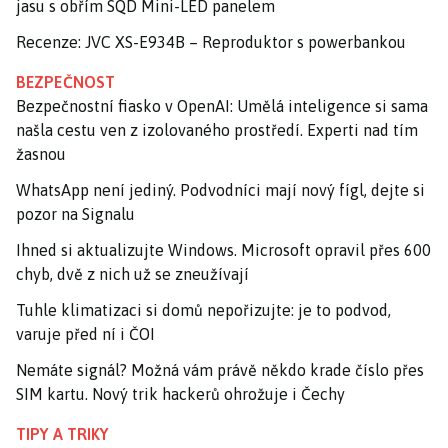
jasu s obřím SQD Mini-LED panelem
Recenze: JVC XS-E934B – Reproduktor s powerbankou
BEZPEČNOST
Bezpečnostní fiasko v OpenAI: Umělá inteligence si sama
našla cestu ven z izolovaného prostředí. Experti nad tím
žasnou
WhatsApp není jediný. Podvodníci mají nový fígl, dejte si
pozor na Signalu
Ihned si aktualizujte Windows. Microsoft opravil přes 600
chyb, dvě z nich už se zneužívají
Tuhle klimatizaci si domů nepořizujte: je to podvod,
varuje před ní i ČOI
Nemáte signál? Možná vám právě někdo krade číslo přes
SIM kartu. Nový trik hackerů ohrožuje i Čechy
TIPY A TRIKY