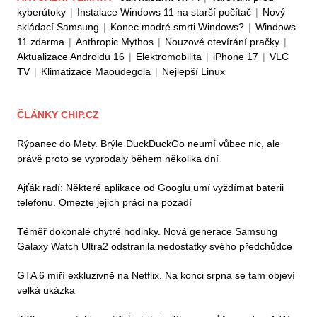
kyberútoky
|
Instalace Windows 11 na starší počítač
|
Nový
skládací Samsung
|
Konec modré smrti Windows?
|
Windows
11 zdarma
|
Anthropic Mythos
|
Nouzové otevírání pračky
|
Aktualizace Androidu 16
|
Elektromobilita
|
iPhone 17
|
VLC
TV
|
Klimatizace Maoudegola
|
Nejlepší Linux
ČLÁNKY CHIP.CZ
Rýpanec do Mety. Brýle DuckDuckGo neumí vůbec nic, ale
právě proto se vyprodaly během několika dní
Ajťák radí: Některé aplikace od Googlu umí vyždímat baterii
telefonu. Omezte jejich práci na pozadí
Téměř dokonalé chytré hodinky. Nová generace Samsung
Galaxy Watch Ultra2 odstranila nedostatky svého předchůdce
GTA 6 míří exkluzivně na Netflix. Na konci srpna se tam objeví
velká ukázka