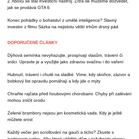
Z Xboxu se stal investiční nástroj. Zítra se můžeme dozvědět,
jak se prodává GTA 6
Konec pohádky o bohatství z umělé inteligence? Slavný
investor z filmu Sázka na nejistotu věští trhům drsný pád
DOPORUČENÉ ČLÁNKY
Dýňová semínka nevyhazujte, prospívají vlasům, trávení či
srdci. Upravte je a využijte jako zdravou svačinu i do vaření
Hubnutí, trávení i chutě na sladké. Víme, kdy skořice, zázvor a
bobkový list opravdu pomáhají a kdy jde o mýty
Chraňte rajčata před houbovými chorobami. Chyby při zalévání
mohou zničit úrodu
Zelené brambory nejsou jen kosmetická vada. Kdy je ještě
můžete sníst
Každý večer jen scrollování na gauči a ticho? Zkuste s
partnerem rutinu, díky které uklidíte dům i zažehnete starou