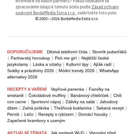
informace od našich partnerů? Pokud souhlasíte se
zpracováním údajů k tomuto účelu podle
Zásad ochrany
soukromí BurdaMedia Extra s.r.o.
, zaškrtněte toto pole.
© 2003—2026 BurdaMedia Extra s.r.o.
DOPORUČUJEME
Děsivá telefonní čísla
|
Slovník puberťáků
|
Partnerský horoskop
|
Pick me girl
|
Nejtěžší české
jazykolamy
|
Láska a vztahy
|
Kulturní tipy
|
Ajťák radí
|
Svátky a prázdniny 2026
|
Módní trendy 2026
|
WhatsApp
alternativy 2026
RECEPTY A VAŘENÍ
Vepřová panenka
|
Fazolky na
smetaně
|
Čokoládové muffiny
|
Banánový chlebíček
|
Chili
con carne
|
Sportovní nápoj
|
Zálivky na salát
|
Jahodový
džem
|
Zelná polévka
|
Třešňová bublanina
|
Sekaná recept
|
Perník
|
Lečo
|
Recepty s rybízem
|
Domácí housky
|
Zapečené brambory s uzeným
AKTUÁLNÍ TÉMATA
Jak nastavit Wi-Fi
|
Varování před