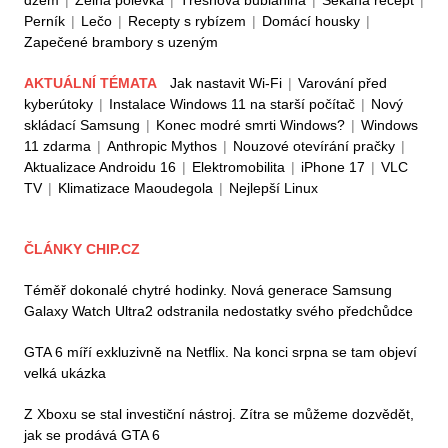
džem
|
Zelná polévka
|
Třešňová bublanina
|
Sekaná recept
|
Perník
|
Lečo
|
Recepty s rybízem
|
Domácí housky
|
Zapečené brambory s uzeným
AKTUÁLNÍ TÉMATA
Jak nastavit Wi-Fi
|
Varování před
kyberútoky
|
Instalace Windows 11 na starší počítač
|
Nový
skládací Samsung
|
Konec modré smrti Windows?
|
Windows
11 zdarma
|
Anthropic Mythos
|
Nouzové otevírání pračky
|
Aktualizace Androidu 16
|
Elektromobilita
|
iPhone 17
|
VLC
TV
|
Klimatizace Maoudegola
|
Nejlepší Linux
ČLÁNKY CHIP.CZ
Téměř dokonalé chytré hodinky. Nová generace Samsung
Galaxy Watch Ultra2 odstranila nedostatky svého předchůdce
GTA 6 míří exkluzivně na Netflix. Na konci srpna se tam objeví
velká ukázka
Z Xboxu se stal investiční nástroj. Zítra se můžeme dozvědět,
jak se prodává GTA 6