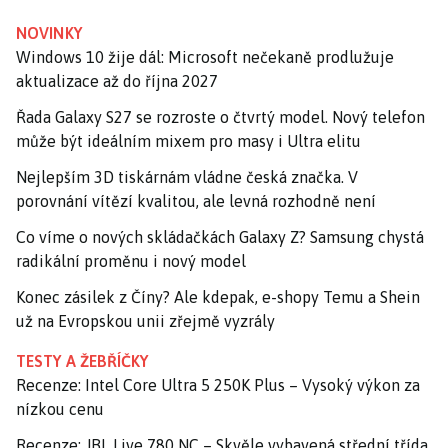
NOVINKY
Windows 10 žije dál: Microsoft nečekaně prodlužuje
aktualizace až do října 2027
Řada Galaxy S27 se rozroste o čtvrtý model. Nový telefon
může být ideálním mixem pro masy i Ultra elitu
Nejlepším 3D tiskárnám vládne česká značka. V
porovnání vítězí kvalitou, ale levná rozhodně není
Co víme o nových skládačkách Galaxy Z? Samsung chystá
radikální proměnu i nový model
Konec zásilek z Číny? Ale kdepak, e-shopy Temu a Shein
už na Evropskou unii zřejmě vyzrály
TESTY A ŽEBŘÍČKY
Recenze: Intel Core Ultra 5 250K Plus – Vysoký výkon za
nízkou cenu
Recenze: JBL Live 780 NC – Skvěle vybavená střední třída