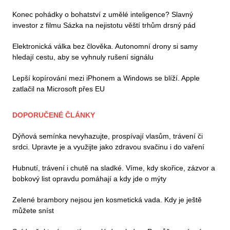
Konec pohádky o bohatství z umělé inteligence? Slavný
investor z filmu Sázka na nejistotu věští trhům drsný pád
Elektronická válka bez člověka. Autonomní drony si samy
hledají cestu, aby se vyhnuly rušení signálu
Lepší kopírování mezi iPhonem a Windows se blíží. Apple
zatlačil na Microsoft přes EU
DOPORUČENÉ ČLÁNKY
Dýňová semínka nevyhazujte, prospívají vlasům, trávení či
srdci. Upravte je a využijte jako zdravou svačinu i do vaření
Hubnutí, trávení i chutě na sladké. Víme, kdy skořice, zázvor a
bobkový list opravdu pomáhají a kdy jde o mýty
Zelené brambory nejsou jen kosmetická vada. Kdy je ještě
můžete sníst