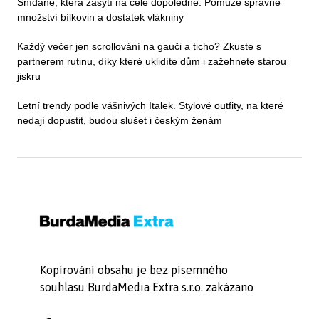
Snídaně, která zasytí na celé dopoledne: Pomůže správné
množství bílkovin a dostatek vlákniny
Každý večer jen scrollování na gauči a ticho? Zkuste s
partnerem rutinu, díky které uklidíte dům i zažehnete starou
jiskru
Letní trendy podle vášnivých Italek. Stylové outfity, na které
nedají dopustit, budou slušet i českým ženám
Kopírování obsahu je bez písemného
souhlasu BurdaMedia Extra s.r.o. zakázano