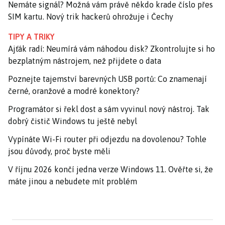
Nemáte signál? Možná vám právě někdo krade číslo přes
SIM kartu. Nový trik hackerů ohrožuje i Čechy
TIPY A TRIKY
Ajťák radí: Neumírá vám náhodou disk? Zkontrolujte si ho
bezplatným nástrojem, než přijdete o data
Poznejte tajemství barevných USB portů: Co znamenají
černé, oranžové a modré konektory?
Programátor si řekl dost a sám vyvinul nový nástroj. Tak
dobrý čistič Windows tu ještě nebyl
Vypínáte Wi-Fi router při odjezdu na dovolenou? Tohle
jsou důvody, proč byste měli
V říjnu 2026 končí jedna verze Windows 11. Ověřte si, že
máte jinou a nebudete mít problém