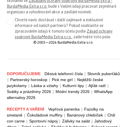
seznámili se
Zásadami ochrany soukromí BurdaMedia Extra -
BurdaMedia Extra s.r.o.
bude s Vašimi údaji pracovat zejména k
organizaci a vyhodnocení akce a zasílání novinek.
Chcete navíc dostávat i další zajímavé a exkluzivní
informace od našich partnerů? Pokud souhlasíte se
zpracováním údajů k tomuto účelu podle
Zásad ochrany
soukromí BurdaMedia Extra s.r.o.
, zaškrtněte toto pole.
© 2003—2026 BurdaMedia Extra s.r.o.
DOPORUČUJEME
Děsivá telefonní čísla
|
Slovník puberťáků
|
Partnerský horoskop
|
Pick me girl
|
Nejtěžší české
jazykolamy
|
Láska a vztahy
|
Kulturní tipy
|
Ajťák radí
|
Svátky a prázdniny 2026
|
Módní trendy 2026
|
WhatsApp
alternativy 2026
RECEPTY A VAŘENÍ
Vepřová panenka
|
Fazolky na
smetaně
|
Čokoládové muffiny
|
Banánový chlebíček
|
Chili
con carne
|
Sportovní nápoj
|
Zálivky na salát
|
Jahodový