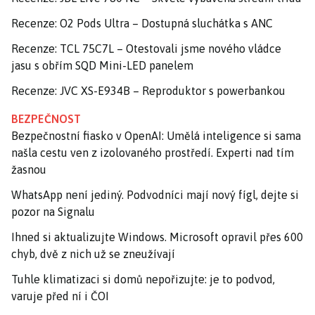
Recenze: O2 Pods Ultra – Dostupná sluchátka s ANC
Recenze: TCL 75C7L – Otestovali jsme nového vládce
jasu s obřím SQD Mini-LED panelem
Recenze: JVC XS-E934B – Reproduktor s powerbankou
BEZPEČNOST
Bezpečnostní fiasko v OpenAI: Umělá inteligence si sama
našla cestu ven z izolovaného prostředí. Experti nad tím
žasnou
WhatsApp není jediný. Podvodníci mají nový fígl, dejte si
pozor na Signalu
Ihned si aktualizujte Windows. Microsoft opravil přes 600
chyb, dvě z nich už se zneužívají
Tuhle klimatizaci si domů nepořizujte: je to podvod,
varuje před ní i ČOI