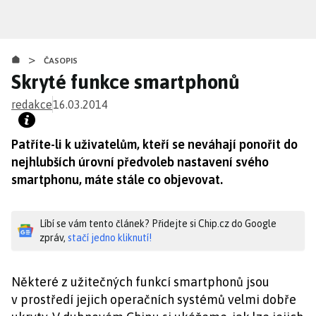
Přejít
k
hlavnímu
>
obsahu
ČASOPIS
Skryté funkce smartphonů
redakce
16.03.2014
Patříte-li k uživatelům, kteří se neváhají ponořit do
nejhlubších úrovní předvoleb nastavení svého
smartphonu, máte stále co objevovat.
Líbí se vám tento článek? Přidejte si Chip.cz do Google
zpráv,
stačí jedno kliknutí!
Některé z užitečných funkcí smartphonů jsou
v prostředí jejich operačních systémů velmi dobře