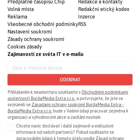
Předplatné časopisu Chip
Redakce a kontakty
Volná místa
Redakční etický kodex
Reklama
Inzerce
Všeobecné obchodní podmínky
RSS
Nastavení soukromí
Zásady ochrany soukromí
Cookies zásady
Zajímavosti ze světa IT v e-mailu
ODEBÍRAT
Přihlášením k newsletteru souhlasíte s
Obchodními podmínkami
společnosti BurdaMedia Extra s.r.o.
a potvrzujete, že jste se
seznámili se
Zásadami ochrany soukromí BurdaMedia Extra -
BurdaMedia Extra s.r.o.
bude s Vašimi údaji pracovat zejména k
organizaci a vyhodnocení akce a zasílání novinek.
Chcete navíc dostávat i další zajímavé a exkluzivní
informace od našich partnerů? Pokud souhlasíte se
zpracováním údajů k tomuto účelu podle
Zásad ochrany