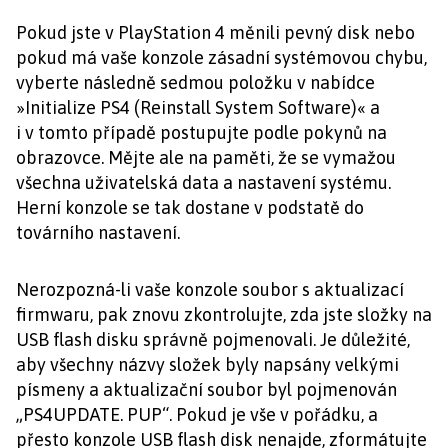
Pokud jste v PlayStation 4 měnili pevný disk nebo
pokud má vaše konzole zásadní systémovou chybu,
vyberte následně sedmou položku v nabídce
»Initialize PS4 (Reinstall System Software)« a
i v tomto případě postupujte podle pokynů na
obrazovce. Mějte ale na paměti, že se vymažou
všechna uživatelská data a nastavení systému.
Herní konzole se tak dostane v podstatě do
továrního nastavení.
Nerozpozná-li vaše konzole soubor s aktualizací
firmwaru, pak znovu zkontrolujte, zda jste složky na
USB flash disku správně pojmenovali. Je důležité,
aby všechny názvy složek byly napsány velkými
písmeny a aktualizační soubor byl pojmenován
„PS4UPDATE. PUP“. Pokud je vše v pořádku, a
přesto konzole USB flash disk nenajde, zformátujte