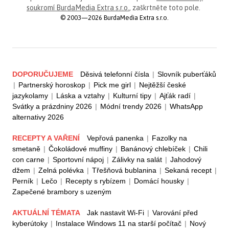
soukromí BurdaMedia Extra s.r.o.
, zaškrtněte toto pole.
© 2003—2026 BurdaMedia Extra s.r.o.
DOPORUČUJEME
Děsivá telefonní čísla
|
Slovník puberťáků
|
Partnerský horoskop
|
Pick me girl
|
Nejtěžší české
jazykolamy
|
Láska a vztahy
|
Kulturní tipy
|
Ajťák radí
|
Svátky a prázdniny 2026
|
Módní trendy 2026
|
WhatsApp
alternativy 2026
RECEPTY A VAŘENÍ
Vepřová panenka
|
Fazolky na
smetaně
|
Čokoládové muffiny
|
Banánový chlebíček
|
Chili
con carne
|
Sportovní nápoj
|
Zálivky na salát
|
Jahodový
džem
|
Zelná polévka
|
Třešňová bublanina
|
Sekaná recept
|
Perník
|
Lečo
|
Recepty s rybízem
|
Domácí housky
|
Zapečené brambory s uzeným
AKTUÁLNÍ TÉMATA
Jak nastavit Wi-Fi
|
Varování před
kyberútoky
|
Instalace Windows 11 na starší počítač
|
Nový