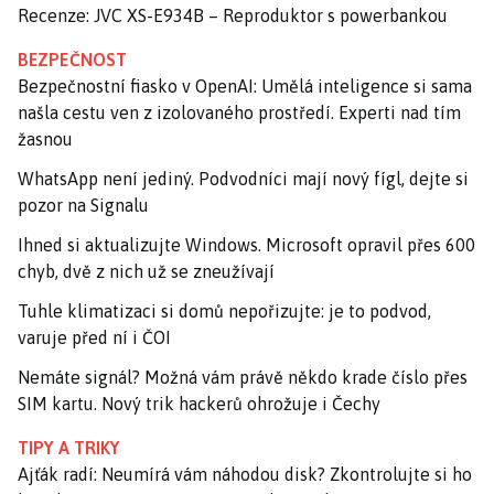
Recenze: JVC XS-E934B – Reproduktor s powerbankou
BEZPEČNOST
Bezpečnostní fiasko v OpenAI: Umělá inteligence si sama
našla cestu ven z izolovaného prostředí. Experti nad tím
žasnou
WhatsApp není jediný. Podvodníci mají nový fígl, dejte si
pozor na Signalu
Ihned si aktualizujte Windows. Microsoft opravil přes 600
chyb, dvě z nich už se zneužívají
Tuhle klimatizaci si domů nepořizujte: je to podvod,
varuje před ní i ČOI
Nemáte signál? Možná vám právě někdo krade číslo přes
SIM kartu. Nový trik hackerů ohrožuje i Čechy
TIPY A TRIKY
Ajťák radí: Neumírá vám náhodou disk? Zkontrolujte si ho