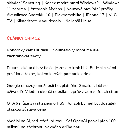
skládací Samsung
|
Konec modré smrti Windows?
|
Windows
11 zdarma
|
Anthropic Mythos
|
Nouzové otevírání pračky
|
Aktualizace Androidu 16
|
Elektromobilita
|
iPhone 17
|
VLC
TV
|
Klimatizace Maoudegola
|
Nejlepší Linux
ČLÁNKY CHIP.CZ
Robotický kentaur děsí. Dvoumetrový robot má ale
zachraňovat životy
Futuristické taxi bez řidiče je zase o krok blíž. Bude si s vámi
povídat a řekne, kolem kterých památek jedete
Google omezuje možnosti bezplatného Gmailu, zlobí se
uživatelé. V lednu ukončí odesílání zpráv z adres třetích stran
GTA 6 může zvýšit zájem o PS5. Konzolí by měl být dostatek,
otázkou zůstává cena
Vydělal na AI, teď střeží přírodu. Šéf OpenAI poslal přes 100
milionů na záchranu slavného orlího páru