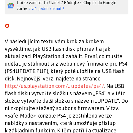
Líbí se vám tento článek? Přidejte si Chip.cz do Google
zpráv,
stačí jedno kliknutí!
V následujícím textu vám krok za krokem
vysvětlíme, jak USB flash disk připravit a jak
aktualizaci PlayStation 4 zahájit. První, co musíte
udělat, je stáhnout si z webu nový firmware pro PS4
(PS4UPDATE.PUP), který poté uložíte na USB flash
disk. Nejnovější verzi najdete na stránce
http://us.playstation.com/…updates/ps4/
. Na USB
flash disku vytvořte složku s názvem „PS4“ a v této
složce vytvořte další složku s názvem „UPDATE“. Do
ní zkopírujte stažený soubor s firmwarem. V tzv.
»Safe-Mode« konzole PS4 je zeštíhlená verze
nabídky s nastavením, která umožňuje přístup
k základním funkcím. K těm patří i aktualizace