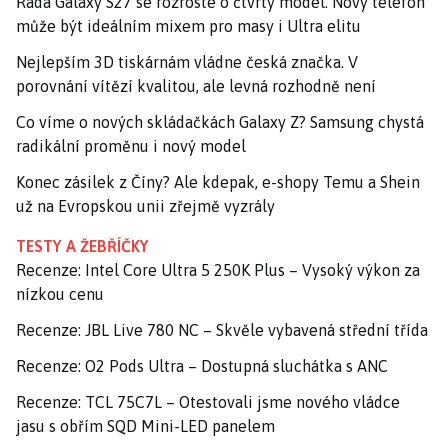
Řada Galaxy S27 se rozroste o čtvrtý model. Nový telefon
může být ideálním mixem pro masy i Ultra elitu
Nejlepším 3D tiskárnám vládne česká značka. V
porovnání vítězí kvalitou, ale levná rozhodně není
Co víme o nových skládačkách Galaxy Z? Samsung chystá
radikální proměnu i nový model
Konec zásilek z Číny? Ale kdepak, e-shopy Temu a Shein
už na Evropskou unii zřejmě vyzrály
TESTY A ŽEBŘÍČKY
Recenze: Intel Core Ultra 5 250K Plus – Vysoký výkon za
nízkou cenu
Recenze: JBL Live 780 NC – Skvěle vybavená střední třída
Recenze: O2 Pods Ultra – Dostupná sluchátka s ANC
Recenze: TCL 75C7L – Otestovali jsme nového vládce
jasu s obřím SQD Mini-LED panelem