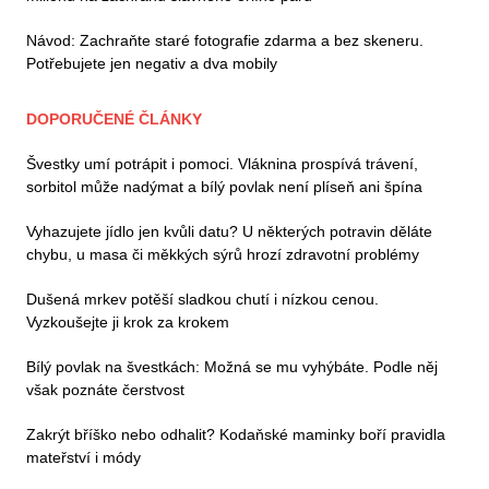
Návod: Zachraňte staré fotografie zdarma a bez skeneru.
Potřebujete jen negativ a dva mobily
DOPORUČENÉ ČLÁNKY
Švestky umí potrápit i pomoci. Vláknina prospívá trávení,
sorbitol může nadýmat a bílý povlak není plíseň ani špína
Vyhazujete jídlo jen kvůli datu? U některých potravin děláte
chybu, u masa či měkkých sýrů hrozí zdravotní problémy
Dušená mrkev potěší sladkou chutí i nízkou cenou.
Vyzkoušejte ji krok za krokem
Bílý povlak na švestkách: Možná se mu vyhýbáte. Podle něj
však poznáte čerstvost
Zakrýt bříško nebo odhalit? Kodaňské maminky boří pravidla
mateřství i módy