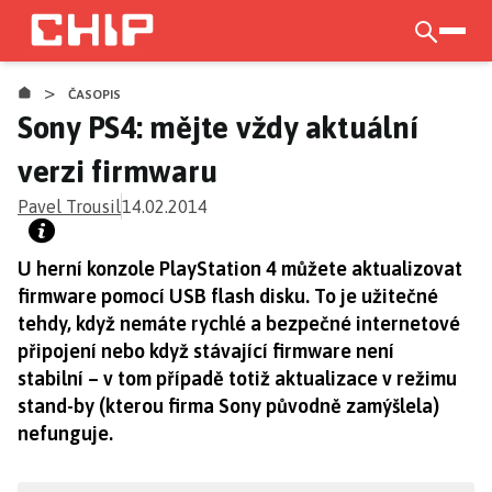
Přejít
k
otevří
hlavnímu
>
obsahu
ČASOPIS
Sony PS4: mějte vždy aktuální
verzi firmwaru
Pavel Trousil
14.02.2014
U herní konzole PlayStation 4 můžete aktualizovat
firmware pomocí USB flash disku. To je užitečné
tehdy, když nemáte rychlé a bezpečné internetové
připojení nebo když stávající firmware není
stabilní – v tom případě totiž aktualizace v režimu
stand-by (kterou firma Sony původně zamýšlela)
nefunguje.