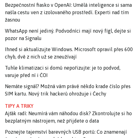
Bezpečnostní fiasko v OpenAI: Umělá inteligence si sama
našla cestu ven z izolovaného prostředí. Experti nad tím
žasnou
WhatsApp není jediný. Podvodníci mají nový fígl, dejte si
pozor na Signalu
Ihned si aktualizujte Windows. Microsoft opravil přes 600
chyb, dvě z nich už se zneužívají
Tuhle klimatizaci si domů nepořizujte: je to podvod,
varuje před ní i ČOI
Nemáte signál? Možná vám právě někdo krade číslo přes
SIM kartu. Nový trik hackerů ohrožuje i Čechy
TIPY A TRIKY
Ajťák radí: Neumírá vám náhodou disk? Zkontrolujte si ho
bezplatným nástrojem, než přijdete o data
Poznejte tajemství barevných USB portů: Co znamenají