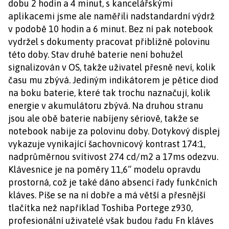
dobu 2 hodin a 4 minut, s kancelářskými
aplikacemi jsme ale naměřili nadstandardní výdrž
v podobě 10 hodin a 6 minut. Bez ní pak notebook
vydržel s dokumenty pracovat přibližně polovinu
této doby. Stav druhé baterie není bohužel
signalizován v OS, takže uživatel přesně neví, kolik
času mu zbývá. Jediným indikátorem je pětice diod
na boku baterie, které tak trochu naznačují, kolik
energie v akumulátoru zbývá. Na druhou stranu
jsou ale obě baterie nabíjeny sériově, takže se
notebook nabije za polovinu doby. Dotykový displej
vykazuje vynikající šachovnicový kontrast 174:1,
nadprůměrnou svítivost 274 cd/m2 a 17ms odezvu.
Klávesnice je na poměry 11,6“ modelu opravdu
prostorná, což je také dáno absencí řady funkčních
kláves. Píše se na ní dobře a má větší a přesnější
tlačítka než například Toshiba Portege z930,
profesionální uživatelé však budou řadu Fn kláves