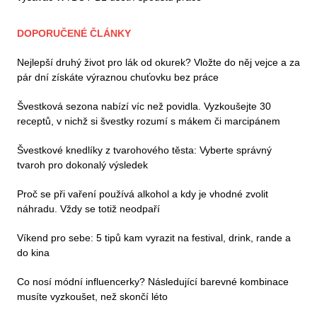
DOPORUČENÉ ČLÁNKY
Nejlepší druhý život pro lák od okurek? Vložte do něj vejce a za
pár dní získáte výraznou chuťovku bez práce
Švestková sezona nabízí víc než povidla. Vyzkoušejte 30
receptů, v nichž si švestky rozumí s mákem či marcipánem
Švestkové knedlíky z tvarohového těsta: Vyberte správný
tvaroh pro dokonalý výsledek
Proč se při vaření používá alkohol a kdy je vhodné zvolit
náhradu. Vždy se totiž neodpaří
Víkend pro sebe: 5 tipů kam vyrazit na festival, drink, rande a
do kina
Co nosí módní influencerky? Následující barevné kombinace
musíte vyzkoušet, než skončí léto