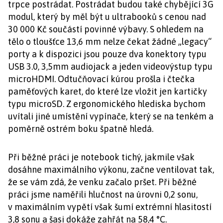
trpce postrádat. Postrádat budou také chybějící 3G
modul, který by měl být u ultrabooků s cenou nad
30 000 Kč součástí povinné výbavy. S ohledem na
tělo o tloušťce 13,6 mm nelze čekat žádné „legacy“
porty a k dispozici jsou pouze dva konektory typu
USB 3.0, 3,5mm audiojack a jeden videovýstup typu
microHDMI. Odtučňovací kúrou prošla i čtečka
paměťových karet, do které lze vložit jen kartičky
typu microSD. Z ergonomického hlediska bychom
uvítali jiné umístění vypínače, který se na tenkém a
poměrně ostrém boku špatně hledá.
Při běžné práci je notebook tichý, jakmile však
dosáhne maximálního výkonu, začne ventilovat tak,
že se vám zdá, že venku začalo pršet. Při běžné
práci jsme naměřili hlučnost na úrovni 0,2 sonu,
v maximálním vypětí však šumí extrémní hlasitostí
3,8 sonu a šasi dokáže zahřát na 58,4 °C.