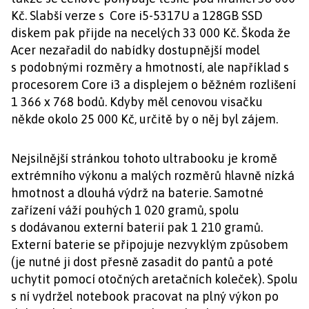
Kč. Slabší verze s Core i5-5317U a 128GB SSD
diskem pak přijde na necelých 33 000 Kč. Škoda že
Acer nezařadil do nabídky dostupnější model
s podobnými rozměry a hmotností, ale například s
procesorem Core i3 a displejem o běžném rozlišení
1 366 x 768 bodů. Kdyby měl cenovou visačku
někde okolo 25 000 Kč, určitě by o něj byl zájem.
Nejsilnější stránkou tohoto ultrabooku je kromě
extrémního výkonu a malých rozměrů hlavně nízká
hmotnost a dlouhá výdrž na baterie. Samotné
zařízení váží pouhých 1 020 gramů, spolu
s dodávanou externí baterií pak 1 210 gramů.
Externí baterie se připojuje nezvyklým způsobem
(je nutné ji dost přesně zasadit do pantů a poté
uchytit pomocí otočných aretačních koleček). Spolu
s ní vydržel notebook pracovat na plný výkon po