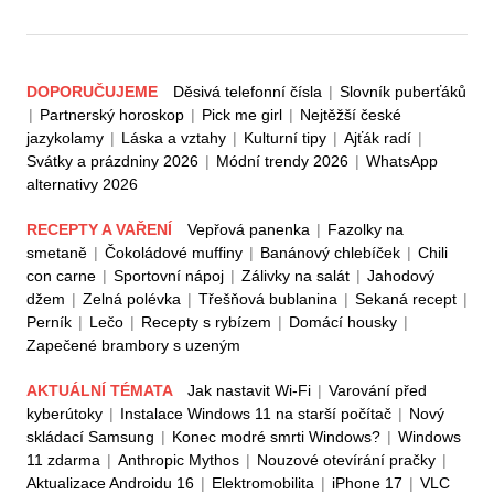
DOPORUČUJEME
Děsivá telefonní čísla
|
Slovník puberťáků
|
Partnerský horoskop
|
Pick me girl
|
Nejtěžší české
jazykolamy
|
Láska a vztahy
|
Kulturní tipy
|
Ajťák radí
|
Svátky a prázdniny 2026
|
Módní trendy 2026
|
WhatsApp
alternativy 2026
RECEPTY A VAŘENÍ
Vepřová panenka
|
Fazolky na
smetaně
|
Čokoládové muffiny
|
Banánový chlebíček
|
Chili
con carne
|
Sportovní nápoj
|
Zálivky na salát
|
Jahodový
džem
|
Zelná polévka
|
Třešňová bublanina
|
Sekaná recept
|
Perník
|
Lečo
|
Recepty s rybízem
|
Domácí housky
|
Zapečené brambory s uzeným
AKTUÁLNÍ TÉMATA
Jak nastavit Wi-Fi
|
Varování před
kyberútoky
|
Instalace Windows 11 na starší počítač
|
Nový
skládací Samsung
|
Konec modré smrti Windows?
|
Windows
11 zdarma
|
Anthropic Mythos
|
Nouzové otevírání pračky
|
Aktualizace Androidu 16
|
Elektromobilita
|
iPhone 17
|
VLC