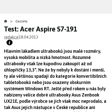
Přejít
k
hlavnímu
>
obsahu
ČASOPIS
Test: Acer Aspire S7-191
redakce
18.04.2013
Hlavním lákadlem ultrabooků jsou malé rozměry,
vysoká mobilita a nízká hmotnost. Rozumné
ultrabooky však lze kupodivu zakoupit až od
úhlopříčky 13,3“. Ne že by nebyly k dostání i menší,
ty ale většinou spadají do kategorie konvertibilních
tabletobooků nebo jsou osazeny obskurním
systémem Windows RT. Ještě před rokem u nás byly
nabízeny velice dobré ultrabooky Asus Zenbook
UX21E, podle výrobce se jich však moc neprodalo, a
tak Asus jejich nástupce v České republice ani