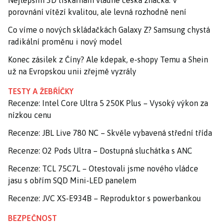
Nejlepším 3D tiskárnám vládne česká značka. V
porovnání vítězí kvalitou, ale levná rozhodně není
Co víme o nových skládačkách Galaxy Z? Samsung chystá
radikální proměnu i nový model
Konec zásilek z Číny? Ale kdepak, e-shopy Temu a Shein
už na Evropskou unii zřejmě vyzrály
TESTY A ŽEBŘÍČKY
Recenze: Intel Core Ultra 5 250K Plus – Vysoký výkon za
nízkou cenu
Recenze: JBL Live 780 NC – Skvěle vybavená střední třída
Recenze: O2 Pods Ultra – Dostupná sluchátka s ANC
Recenze: TCL 75C7L – Otestovali jsme nového vládce
jasu s obřím SQD Mini-LED panelem
Recenze: JVC XS-E934B – Reproduktor s powerbankou
BEZPEČNOST