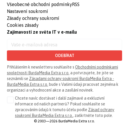
Všeobecné obchodní podmínky
RSS
Nastavení soukromí
Zásady ochrany soukromí
Cookies zásady
Zajímavosti ze světa IT v e-mailu
ODEBÍRAT
Přihlášením k newsletteru souhlasíte s
Obchodními podmínkami
společnosti BurdaMedia Extra s.r.o.
a potvrzujete, že jste se
seznámili se
Zásadami ochrany soukromí BurdaMedia Extra -
BurdaMedia Extra s.r.o.
bude s Vašimi údaji pracovat zejména k
organizaci a vyhodnocení akce a zasílání novinek.
Chcete navíc dostávat i další zajímavé a exkluzivní
informace od našich partnerů? Pokud souhlasíte se
zpracováním údajů k tomuto účelu podle
Zásad ochrany
soukromí BurdaMedia Extra s.r.o.
, zaškrtněte toto pole.
© 2003—2026 BurdaMedia Extra s.r.o.