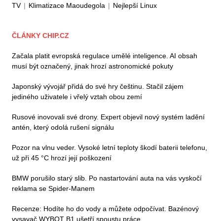
TV
|
Klimatizace Maoudegola
|
Nejlepší Linux
ČLÁNKY CHIP.CZ
Začala platit evropská regulace umělé inteligence. AI obsah
musí být označený, jinak hrozí astronomické pokuty
Japonský vývojář přidá do své hry češtinu. Stačil zájem
jediného uživatele i vřelý vztah obou zemí
Rusové inovovali své drony. Expert objevil nový systém ladění
antén, který odolá rušení signálu
Pozor na vlnu veder. Vysoké letní teploty škodí baterii telefonu,
už při 45 °C hrozí její poškození
BMW porušilo starý slib. Po nastartování auta na vás vyskočí
reklama se Spider-Manem
Recenze: Hodíte ho do vody a můžete odpočívat. Bazénový
vysavač WYBOT B1 ušetří spoustu práce