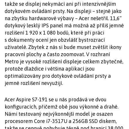
takže se displej nekymácí ani při intenzivnějším
dotykovém ovládání prsty. Na displeji – stejně jako
na zbytku hardwarové výbavy – Acer nešetřil. 11,6“
dotykový lesklý IPS panel má možná až příliš jemné
rozlišení 1 920 x 1 080 bodů, které při práci
s dokumenty ocení jen obzvlášť bystrozrací
uživatelé. Zbytek z nás si bude muset zvětšit ikony
pracovní plochy a často zoomovat. V rozhraní
Metro je vysoké rozlišení displeje celkem zbytečné,
protože dlaždice i většina aplikací jsou
optimalizovány pro dotykové ovládání prsty a
jemné rozlišení nevyužijí.
Acer Aspire S7-191 se u nás prodává ve dvou
konfiguracích, přičemž obě jsou výkonné a drahé.
Námi testovaný nejvýkonnější model je osazen
procesorem Core i7-3517U a 256GB SSD diskem,
takže se cenově pohybuje těsně pod hranicí 38 000