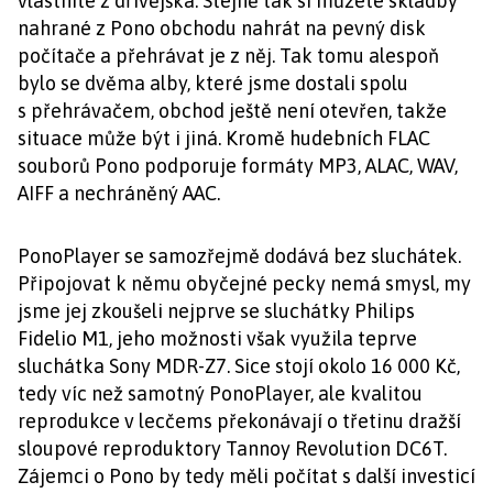
vlastníte z dřívějška. Stejně tak si můžete skladby
nahrané z Pono obchodu nahrát na pevný disk
počítače a přehrávat je z něj. Tak tomu alespoň
bylo se dvěma alby, které jsme dostali spolu
s přehrávačem, obchod ještě není otevřen, takže
situace může být i jiná. Kromě hudebních FLAC
souborů Pono podporuje formáty MP3, ALAC, WAV,
AIFF a nechráněný AAC.
PonoPlayer se samozřejmě dodává bez sluchátek.
Připojovat k němu obyčejné pecky nemá smysl, my
jsme jej zkoušeli nejprve se sluchátky Philips
Fidelio M1, jeho možnosti však využila teprve
sluchátka Sony MDR-Z7. Sice stojí okolo 16 000 Kč,
tedy víc než samotný PonoPlayer, ale kvalitou
reprodukce v lecčems překonávají o třetinu dražší
sloupové reproduktory Tannoy Revolution DC6T.
Zájemci o Pono by tedy měli počítat s další investicí