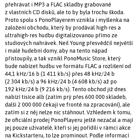
přehrávat i MP3 a FLAC skladby grabované
z vlastních CD disků, ale to by byla trochu škoda.
Proto spolu s PonoPlayerem vznikla i myšlenka na
založení obchodu, který by prodával high-res a
ultrahigh-res hudbu digitalizovanou přímo ze
studiových nahrávek. Neil Young přesvědčil největší
i malé hudební domy, aby na tento nápad
přistoupily, a tak vznikl PonoMusic Store, který
bude nabízet hudbu ve formátu FLAC a rozlišení od
44,1 kHz/16 b (1 411 kb/s) přes 48 kHz/24 b
(2 304 kb/s) a 96 kHz/24 b (4 608 kb/s) až po
192 kHz/24 b (9 216 kb/s). Tento obchod již dnes
nabízí tisíce alb (zatím prý přes 600 000 skladeb,
další 2 000 000 čekají ve frontě na zpracování), ale
zatím si z něj nelze nic stáhnout. Vzhledem k tomu,
že oficiální prodej PonoPlayeru ještě nezačal a mají
jej pouze uživatelé, kteří si jej pořídili v rámci akce
na Kickstarteru, to lze prominout. Podle informací