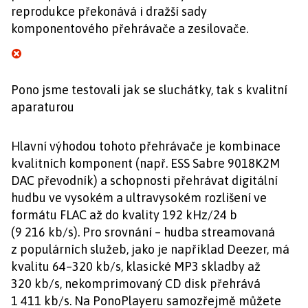
reprodukce překonává i dražší sady
komponentového přehrávače a zesilovače.
Pono jsme testovali jak se sluchátky, tak s kvalitní
aparaturou
Hlavní výhodou tohoto přehrávače je kombinace
kvalitních komponent (např. ESS Sabre 9018K2M
DAC převodník) a schopnosti přehrávat digitální
hudbu ve vysokém a ultravysokém rozlišení ve
formátu FLAC až do kvality 192 kHz/24 b
(9 216 kb/s). Pro srovnání – hudba streamovaná
z populárních služeb, jako je například Deezer, má
kvalitu 64–320 kb/s, klasické MP3 skladby až
320 kb/s, nekomprimovaný CD disk přehrává
1 411 kb/s. Na PonoPlayeru samozřejmě můžete