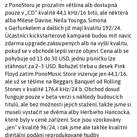
z PonoStoru je prozatím většina alb dostupná
pouze v „CD“ kvalitě 44,1 kHz/16 bitů, ale některá
alba Milese Davise, Neila Younga, Simona
s Garfunkelem a dalších již mají kvalitu 192/24.
Účastníci kickstarterové kampaně budou mít navíc
zdarma upgrade zakoupených alb na vyšší kvalitu,
pokud se v obchodě lepší verze objeví. Cena alb se
pohybuje od 13 do 30 USD, jednu písničku lze
stáhnout za 2–3 USD. Bohužel třeba u desek Pink
Floyd zatím PonoMusic Store inzeruje jen 44,1/16,
ale už se těšíme na Beggars Banquet od Rolling
Stones v kvalitě 176,4 kHz/24 b. Obchod dosud
funguje pouze v beta-verzi s náhledy budoucích
titulů, ale bez možnosti jejich stažení, takže jsme si
museli vystačit se dvěma alby Herbieho Hancocka,
které byly v ceně zařízení. Sice jsou vzorkovány
„jen“ v kvalitě 96/24, i tak jsme ale takhle kvalitní
digitální podání reprodukované hudby