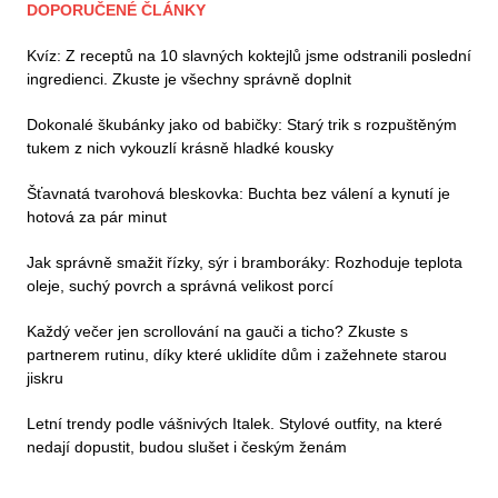
DOPORUČENÉ ČLÁNKY
Kvíz: Z receptů na 10 slavných koktejlů jsme odstranili poslední
ingredienci. Zkuste je všechny správně doplnit
Dokonalé škubánky jako od babičky: Starý trik s rozpuštěným
tukem z nich vykouzlí krásně hladké kousky
Šťavnatá tvarohová bleskovka: Buchta bez válení a kynutí je
hotová za pár minut
Jak správně smažit řízky, sýr i bramboráky: Rozhoduje teplota
oleje, suchý povrch a správná velikost porcí
Každý večer jen scrollování na gauči a ticho? Zkuste s
partnerem rutinu, díky které uklidíte dům i zažehnete starou
jiskru
Letní trendy podle vášnivých Italek. Stylové outfity, na které
nedají dopustit, budou slušet i českým ženám