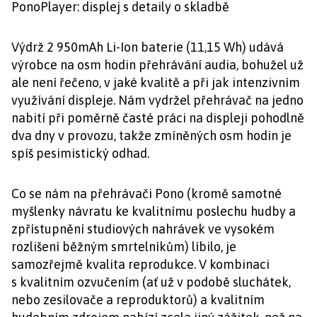
PonoPlayer: displej s detaily o skladbě
Výdrž 2 950mAh Li-Ion baterie (11,15 Wh) udává
výrobce na osm hodin přehrávání audia, bohužel už
ale není řečeno, v jaké kvalitě a při jak intenzivním
využívání displeje. Nám vydržel přehrávač na jedno
nabití při poměrně časté práci na displeji pohodlně
dva dny v provozu, takže zmíněných osm hodin je
spíš pesimistický odhad.
Co se nám na přehrávači Pono (kromě samotné
myšlenky návratu ke kvalitnímu poslechu hudby a
zpřístupnění studiových nahrávek ve vysokém
rozlišení běžným smrtelníkům) líbilo, je
samozřejmě kvalita reprodukce. V kombinaci
s kvalitním ozvučením (ať už v podobě sluchátek,
nebo zesilovače a reproduktorů) a kvalitním