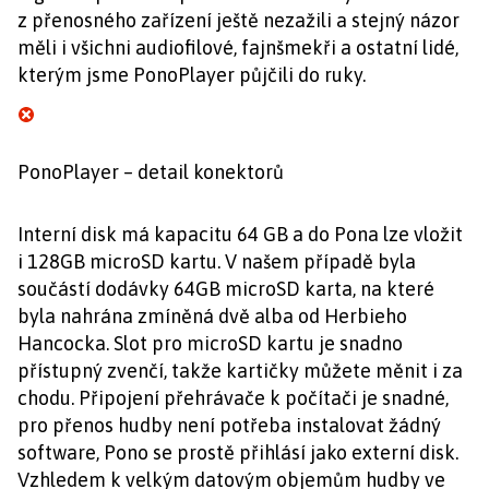
z přenosného zařízení ještě nezažili a stejný názor
měli i všichni audiofilové, fajnšmekři a ostatní lidé,
kterým jsme PonoPlayer půjčili do ruky.
PonoPlayer – detail konektorů
Interní disk má kapacitu 64 GB a do Pona lze vložit
i 128GB microSD kartu. V našem případě byla
součástí dodávky 64GB microSD karta, na které
byla nahrána zmíněná dvě alba od Herbieho
Hancocka. Slot pro microSD kartu je snadno
přístupný zvenčí, takže kartičky můžete měnit i za
chodu. Připojení přehrávače k počítači je snadné,
pro přenos hudby není potřeba instalovat žádný
software, Pono se prostě přihlásí jako externí disk.
Vzhledem k velkým datovým objemům hudby ve