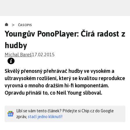
Přejít
k
hlavnímu
>
obsahu
ČASOPIS
Youngův PonoPlayer: Čirá radost z
hudby
Michal Bareš
17.02.2015
Skvělý přenosný přehrávač hudby ve vysokém a
ultravysokém rozlišení, který se kvalitou reprodukce
vyrovná o mnoho dražším hi-fi komponentám.
Opravdu přináší to, co Neil Young sliboval.
Líbí se vám tento článek? Přidejte si Chip.cz do Google
zpráv,
stačí jedno kliknutí!