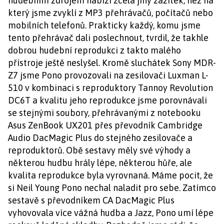
hudebním zdrojem nabízí zcela jiný zážitek, než na
který jsme zvyklí z MP3 přehrávačů, počítačů nebo
mobilních telefonů. Prakticky každý, komu jsme
tento přehrávač dali poslechnout, tvrdil, že takhle
dobrou hudební reprodukci z takto malého
přístroje ještě neslyšel. Kromě sluchátek Sony MDR-
Z7 jsme Pono provozovali na zesilovači Luxman L-
510 v kombinaci s reproduktory Tannoy Revolution
DC6T a kvalitu jeho reprodukce jsme porovnávali
se stejnými soubory, přehrávanými z notebooku
Asus ZenBook UX201 přes převodník Cambridge
Audio DacMagic Plus do stejného zesilovače a
reproduktorů. Obě sestavy měly své výhody a
některou hudbu hrály lépe, některou hůře, ale
kvalita reprodukce byla vyrovnaná. Máme pocit, že
si Neil Young Pono nechal naladit pro sebe. Zatímco
sestavě s převodníkem CA DacMagic Plus
vyhovovala více vážná hudba a Jazz, Pono umí lépe