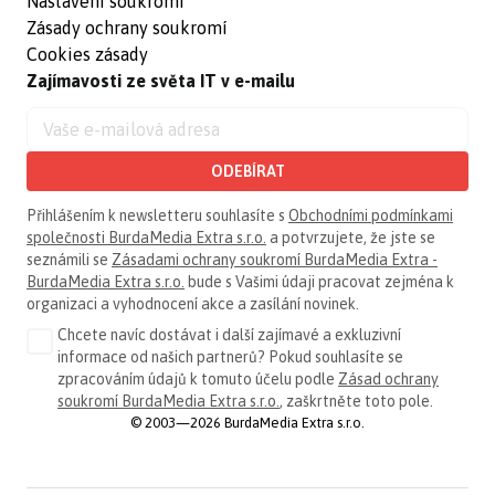
Nastavení soukromí
Zásady ochrany soukromí
Cookies zásady
Zajímavosti ze světa IT v e-mailu
ODEBÍRAT
Přihlášením k newsletteru souhlasíte s
Obchodními podmínkami
společnosti BurdaMedia Extra s.r.o.
a potvrzujete, že jste se
seznámili se
Zásadami ochrany soukromí BurdaMedia Extra -
BurdaMedia Extra s.r.o.
bude s Vašimi údaji pracovat zejména k
organizaci a vyhodnocení akce a zasílání novinek.
Chcete navíc dostávat i další zajímavé a exkluzivní
informace od našich partnerů? Pokud souhlasíte se
zpracováním údajů k tomuto účelu podle
Zásad ochrany
soukromí BurdaMedia Extra s.r.o.
, zaškrtněte toto pole.
© 2003—2026 BurdaMedia Extra s.r.o.