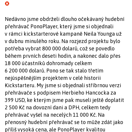
Nedávno jsme obdrželi dlouho očekávaný hudební
přehrávač PonoPlayer, který jsme si objednali
v rámci kickstarterové kampaně Neila Younga už
v dubnu minulého roku. Na rozjezd projektu bylo
potřeba vybrat 800 000 dolarů, což se povedlo
během prvních deseti hodin, a nakonec dalo přes
18 000 účastníků dohromady celkem
6 200 000 dolarů. Pono se tak stalo třetím
nejúspěšnějším projektem v celé historii
Kickstarteru. My jsme si objednali stříbrnou verzi
přehrávače s podpisem Herbieho Hancocka za
399 USD, ke kterým jsme pak museli ještě doplatit
2 500 Kč na dovozní dani a DPH, celkem tedy
přehrávač vyšel na necelých 11 000 Kč. Na
přenosný hudební přehrávač se to může zdát jako
příliš vysoká cena, ale PonoPlayer kvalitou