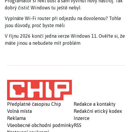
Programátor si řekl dost a sám vyvinul nový nástroj. Tak
dobrý čistič Windows tu ještě nebyl
Vypínáte Wi-Fi router při odjezdu na dovolenou? Tohle
jsou důvody, proč byste měli
V říjnu 2026 končí jedna verze Windows 11. Ověřte si, že
máte jinou a nebudete mít problém
Předplatné časopisu Chip
Redakce a kontakty
Volná místa
Redakční etický kodex
Reklama
Inzerce
Všeobecné obchodní podmínky
RSS