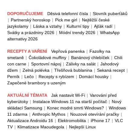
DOPORUČUJEME
Děsivá telefonní čísla
|
Slovník puberťáků
|
Partnerský horoskop
|
Pick me girl
|
Nejtěžší české
jazykolamy
|
Láska a vztahy
|
Kulturní tipy
|
Ajťák radí
|
Svátky a prázdniny 2026
|
Módní trendy 2026
|
WhatsApp
alternativy 2026
RECEPTY A VAŘENÍ
Vepřová panenka
|
Fazolky na
smetaně
|
Čokoládové muffiny
|
Banánový chlebíček
|
Chili
con carne
|
Sportovní nápoj
|
Zálivky na salát
|
Jahodový
džem
|
Zelná polévka
|
Třešňová bublanina
|
Sekaná recept
|
Perník
|
Lečo
|
Recepty s rybízem
|
Domácí housky
|
Zapečené brambory s uzeným
AKTUÁLNÍ TÉMATA
Jak nastavit Wi-Fi
|
Varování před
kyberútoky
|
Instalace Windows 11 na starší počítač
|
Nový
skládací Samsung
|
Konec modré smrti Windows?
|
Windows
11 zdarma
|
Anthropic Mythos
|
Nouzové otevírání pračky
|
Aktualizace Androidu 16
|
Elektromobilita
|
iPhone 17
|
VLC
TV
|
Klimatizace Maoudegola
|
Nejlepší Linux