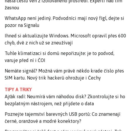
našla cestu ven z izolovaného prostředí. Experti nad tím
žasnou
WhatsApp není jediný. Podvodníci mají nový fígl, dejte si
pozor na Signalu
Ihned si aktualizujte Windows. Microsoft opravil přes 600
chyb, dvě z nich už se zneužívají
Tuhle klimatizaci si domů nepořizujte: je to podvod,
varuje před ní i ČOI
Nemáte signál? Možná vám právě někdo krade číslo přes
SIM kartu. Nový trik hackerů ohrožuje i Čechy
TIPY A TRIKY
Ajťák radí: Neumírá vám náhodou disk? Zkontrolujte si ho
bezplatným nástrojem, než přijdete o data
Poznejte tajemství barevných USB portů: Co znamenají
černé, oranžové a modré konektory?