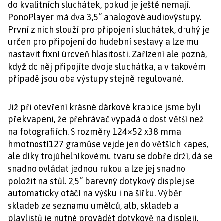
do kvalitních sluchátek, pokud je ještě nemají.
PonoPlayer má dva 3,5“ analogové audiovýstupy.
První z nich slouží pro připojení sluchátek, druhý je
určen pro připojení do hudební sestavy a lze mu
nastavit fixní úroveň hlasitosti. Zařízení ale pozná,
když do něj připojíte dvoje sluchátka, a v takovém
případě jsou oba výstupy stejně regulované.
Již při otevření krásné dárkové krabice jsme byli
překvapeni, že přehrávač vypadá o dost větší než
na fotografiích. S rozměry 124×52 x38 mma
hmotností127 gramůse vejde jen do větších kapes,
ale díky trojúhelníkovému tvaru se dobře drží, dá se
snadno ovládat jednou rukou a lze jej snadno
položit na stůl. 2,5“ barevný dotykový displej se
automaticky otáčí na výšku i na šířku. Výběr
skladeb ze seznamu umělců, alb, skladeb a
playlistů je nutné provádět dotykově na displeji.