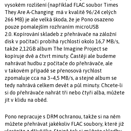
vysokém rozlišení (například FLAC soubor Times
They Are A-Changing má v kvalitě 96/24 celých
266 MB) je ale velká škoda, že je Pono osazeno
pouze pomalejším rozhraním microUSB
2.0. Kopírování skladeb z přehrávače na záložní
disk v počítači probíhá rychlostí okolo 16,7 MB/s,
takže 2,12GB album The Imagine Project se
kopíruje dvě a čtvrt minuty. Častěji ale budeme
nahrávat hudbu z počítače do přehrávače, ale
v takovém případě se přenosová rychlost
zpomaluje cca na 3–4,5 MB/s, a stejné album se
tedy nahrává celkem devět a půl minuty. Chcete-li
si do přehrávače nahrát tři nebo čtyři alba, můžete
jít v klidu na oběd.
Pono nepracuje s DRM ochranou, takže si na něm
můžete přehrávat jakékoliv FLAC soubory, které již