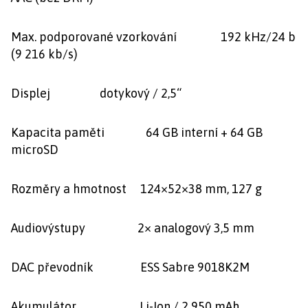
Max. podporované vzorkování 192 kHz/24 b
(9 216 kb/s)
Displej dotykový / 2,5“
Kapacita paměti 64 GB interní + 64 GB
microSD
Rozměry a hmotnost 124×52×38 mm, 127 g
Audiovýstupy 2× analogový 3,5 mm
DAC převodník ESS Sabre 9018K2M
Akumulátor Li-Ion / 2 950 mAh