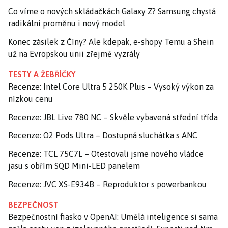
Co víme o nových skládačkách Galaxy Z? Samsung chystá
radikální proměnu i nový model
Konec zásilek z Číny? Ale kdepak, e-shopy Temu a Shein
už na Evropskou unii zřejmě vyzrály
TESTY A ŽEBŘÍČKY
Recenze: Intel Core Ultra 5 250K Plus – Vysoký výkon za
nízkou cenu
Recenze: JBL Live 780 NC – Skvěle vybavená střední třída
Recenze: O2 Pods Ultra – Dostupná sluchátka s ANC
Recenze: TCL 75C7L – Otestovali jsme nového vládce
jasu s obřím SQD Mini-LED panelem
Recenze: JVC XS-E934B – Reproduktor s powerbankou
BEZPEČNOST
Bezpečnostní fiasko v OpenAI: Umělá inteligence si sama