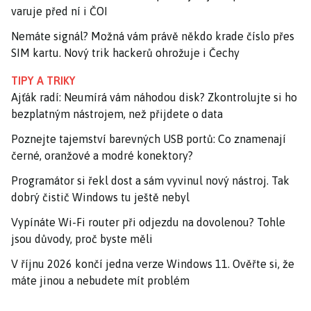
varuje před ní i ČOI
Nemáte signál? Možná vám právě někdo krade číslo přes
SIM kartu. Nový trik hackerů ohrožuje i Čechy
TIPY A TRIKY
Ajťák radí: Neumírá vám náhodou disk? Zkontrolujte si ho
bezplatným nástrojem, než přijdete o data
Poznejte tajemství barevných USB portů: Co znamenají
černé, oranžové a modré konektory?
Programátor si řekl dost a sám vyvinul nový nástroj. Tak
dobrý čistič Windows tu ještě nebyl
Vypínáte Wi-Fi router při odjezdu na dovolenou? Tohle
jsou důvody, proč byste měli
V říjnu 2026 končí jedna verze Windows 11. Ověřte si, že
máte jinou a nebudete mít problém