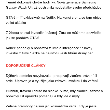
Téměř dokonalé chytré hodinky. Nová generace Samsung
Galaxy Watch Ultra2 odstranila nedostatky svého předchůdce
GTA 6 míří exkluzivně na Netflix. Na konci srpna se tam objeví
velká ukázka
Z Xboxu se stal investiční nástroj. Zítra se můžeme dozvědět,
jak se prodává GTA 6
Konec pohádky o bohatství z umělé inteligence? Slavný
investor z filmu Sázka na nejistotu věští trhům drsný pád
DOPORUČENÉ ČLÁNKY
Dýňová semínka nevyhazujte, prospívají vlasům, trávení či
srdci. Upravte je a využijte jako zdravou svačinu i do vaření
Hubnutí, trávení i chutě na sladké. Víme, kdy skořice, zázvor a
bobkový list opravdu pomáhají a kdy jde o mýty
Zelené brambory nejsou jen kosmetická vada. Kdy je ještě