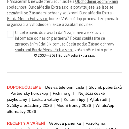
Přihlášením k newsletteru souhlasíte s
Obchodními podmínkami
společnosti BurdaMedia Extra s.r.o.
a potvrzujete, že jste se
seznámili se
Zásadami ochrany soukromí BurdaMedia Extra -
BurdaMedia Extra s.r.o.
bude s Vašimi údaji pracovat zejména k
organizaci a vyhodnocení akce a zasílání novinek.
Chcete navíc dostávat i další zajímavé a exkluzivní
informace od našich partnerů? Pokud souhlasíte se
zpracováním údajů k tomuto účelu podle
Zásad ochrany
soukromí BurdaMedia Extra s.r.o.
, zaškrtněte toto pole.
© 2003—2026 BurdaMedia Extra s.r.o.
DOPORUČUJEME
Děsivá telefonní čísla
|
Slovník puberťáků
|
Partnerský horoskop
|
Pick me girl
|
Nejtěžší české
jazykolamy
|
Láska a vztahy
|
Kulturní tipy
|
Ajťák radí
|
Svátky a prázdniny 2026
|
Módní trendy 2026
|
WhatsApp
alternativy 2026
RECEPTY A VAŘENÍ
Vepřová panenka
|
Fazolky na