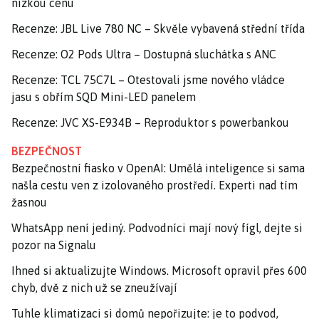
nízkou cenu
Recenze: JBL Live 780 NC – Skvěle vybavená střední třída
Recenze: O2 Pods Ultra – Dostupná sluchátka s ANC
Recenze: TCL 75C7L – Otestovali jsme nového vládce
jasu s obřím SQD Mini-LED panelem
Recenze: JVC XS-E934B – Reproduktor s powerbankou
BEZPEČNOST
Bezpečnostní fiasko v OpenAI: Umělá inteligence si sama
našla cestu ven z izolovaného prostředí. Experti nad tím
žasnou
WhatsApp není jediný. Podvodníci mají nový fígl, dejte si
pozor na Signalu
Ihned si aktualizujte Windows. Microsoft opravil přes 600
chyb, dvě z nich už se zneužívají
Tuhle klimatizaci si domů nepořizujte: je to podvod,