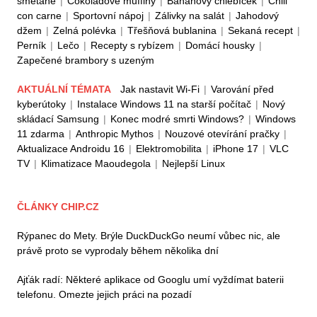
smetaně
|
Čokoládové muffiny
|
Banánový chlebíček
|
Chili
con carne
|
Sportovní nápoj
|
Zálivky na salát
|
Jahodový
džem
|
Zelná polévka
|
Třešňová bublanina
|
Sekaná recept
|
Perník
|
Lečo
|
Recepty s rybízem
|
Domácí housky
|
Zapečené brambory s uzeným
AKTUÁLNÍ TÉMATA
Jak nastavit Wi-Fi
|
Varování před
kyberútoky
|
Instalace Windows 11 na starší počítač
|
Nový
skládací Samsung
|
Konec modré smrti Windows?
|
Windows
11 zdarma
|
Anthropic Mythos
|
Nouzové otevírání pračky
|
Aktualizace Androidu 16
|
Elektromobilita
|
iPhone 17
|
VLC
TV
|
Klimatizace Maoudegola
|
Nejlepší Linux
ČLÁNKY CHIP.CZ
Rýpanec do Mety. Brýle DuckDuckGo neumí vůbec nic, ale
právě proto se vyprodaly během několika dní
Ajťák radí: Některé aplikace od Googlu umí vyždímat baterii
telefonu. Omezte jejich práci na pozadí