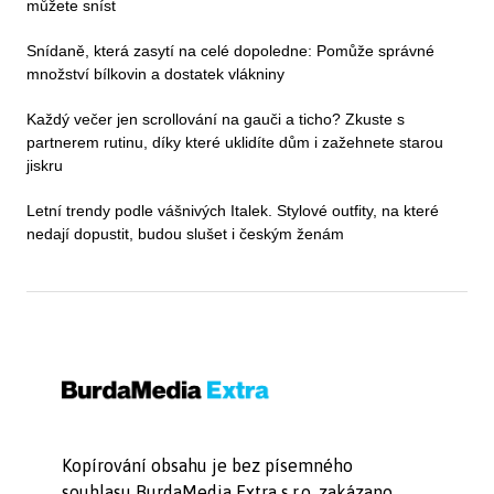
můžete sníst
Snídaně, která zasytí na celé dopoledne: Pomůže správné
množství bílkovin a dostatek vlákniny
Každý večer jen scrollování na gauči a ticho? Zkuste s
partnerem rutinu, díky které uklidíte dům i zažehnete starou
jiskru
Letní trendy podle vášnivých Italek. Stylové outfity, na které
nedají dopustit, budou slušet i českým ženám
Kopírování obsahu je bez písemného
souhlasu BurdaMedia Extra s.r.o. zakázano