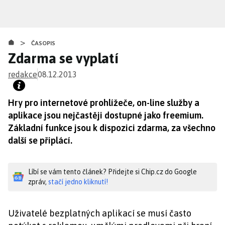
Přejít
k
hlavnímu
>
obsahu
ČASOPIS
Zdarma se vyplatí
redakce
08.12.2013
Hry pro internetové prohlížeče, on-line služby a
aplikace jsou nejčastěji dostupné jako freemium.
Základní funkce jsou k dispozici zdarma, za všechno
další se připlácí.
Líbí se vám tento článek? Přidejte si Chip.cz do Google
zpráv,
stačí jedno kliknutí!
Uživatelé bezplatných aplikací se musí často