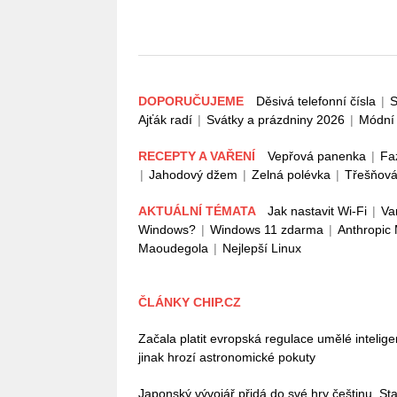
DOPORUČUJEME
Děsivá telefonní čísla
|
S
Ajťák radí
|
Svátky a prázdniny 2026
|
Módní 
RECEPTY A VAŘENÍ
Vepřová panenka
|
Fa
|
Jahodový džem
|
Zelná polévka
|
Třešňová
AKTUÁLNÍ TÉMATA
Jak nastavit Wi-Fi
|
Va
Windows?
|
Windows 11 zdarma
|
Anthropic
Maoudegola
|
Nejlepší Linux
ČLÁNKY CHIP.CZ
Začala platit evropská regulace umělé intelig
jinak hrozí astronomické pokuty
Japonský vývojář přidá do své hry češtinu. Stač