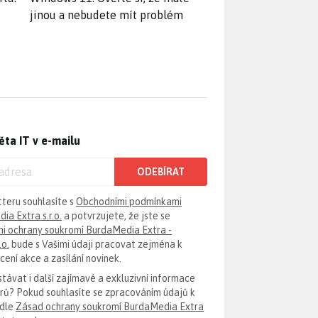
jinou a nebudete mít problém
ěta IT v e-mailu
ODEBÍRAT
tteru souhlasíte s
Obchodními podmínkami
ia Extra s.r.o.
a potvrzujete, že jste se
i ochrany soukromí BurdaMedia Extra -
.o.
bude s Vašimi údaji pracovat zejména k
ení akce a zasílání novinek.
távat i další zajímavé a exkluzivní informace
erů? Pokud souhlasíte se zpracováním údajů k
odle
Zásad ochrany soukromí BurdaMedia Extra