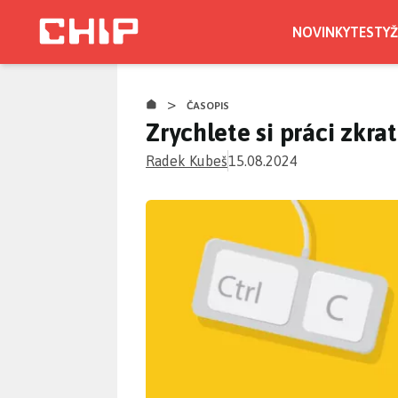
Přejít
k
NOVINKY
TESTY
Ž
hlavnímu
obsahu
>
ČASOPIS
Zrychlete si práci zkra
Radek Kubeš
15.08.2024