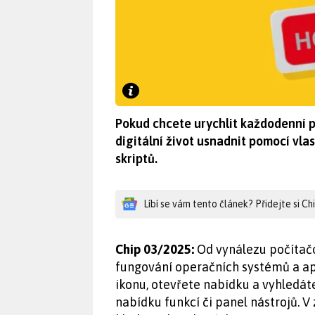
Pokud chcete urychlit každodenní p
digitální život usnadnit pomocí vla
skriptů.
Líbí se vám tento článek? Přidejte si C
Chip 03/2025:
Od vynálezu počítačov
fungování operačních systémů a ap
ikonu, otevřete nabídku a vyhledát
nabídku funkcí či panel nástrojů. V 