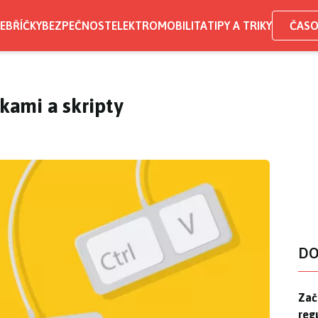
EBŘÍČKY
BEZPEČNOST
ELEKTROMOBILITA
TIPY A TRIKY
ČASO
tkami a skripty
DO
Zač
Zač
reg