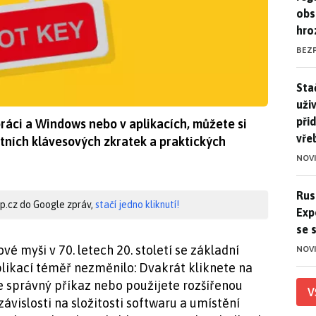
obs
hro
BEZ
Stač
Sta
uži
při
ráci a Windows nebo v aplikacích, můžete si
vře
stních klávesových zkratek a praktických
NOV
Ruso
Rus
hip.cz do Google zpráv,
stačí jedno kliknutí!
Exp
se 
é myši v 70. letech 20. století se základní
NOV
likací téměř nezměnilo: Dvakrát kliknete na
e správný příkaz nebo použijete rozšířenou
V
závislosti na složitosti softwaru a umístění