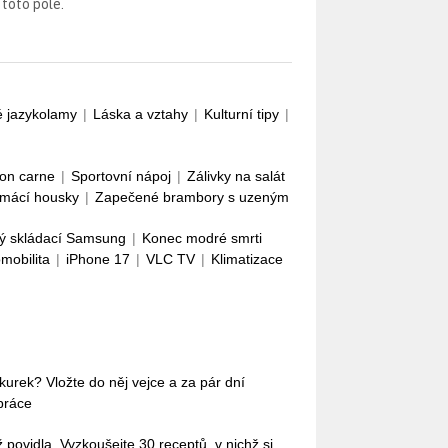
 toto pole.
é jazykolamy
|
Láska a vztahy
|
Kulturní tipy
|
con carne
|
Sportovní nápoj
|
Zálivky na salát
mácí housky
|
Zapečené brambory s uzeným
ý skládací Samsung
|
Konec modré smrti
omobilita
|
iPhone 17
|
VLC TV
|
Klimatizace
okurek? Vložte do něj vejce a za pár dní
práce
povidla. Vyzkoušejte 30 receptů, v nichž si