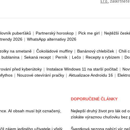
s.r.o.
, zaškrtněte
lovník puberťáků
|
Partnerský horoskop
|
Pick me girl
|
Nejtěžší česk
trendy 2026
|
WhatsApp alternativy 2026
zolky na smetaně
|
Čokoládové muffiny
|
Banánový chlebíček
|
Chili 
 bublanina
|
Sekaná recept
|
Perník
|
Lečo
|
Recepty s rybízem
|
Do
rování před kyberútoky
|
Instalace Windows 11 na starší počítač
|
Nov
 Mythos
|
Nouzové otevírání pračky
|
Aktualizace Androidu 16
|
Elektr
DOPORUČENÉ ČLÁNKY
ence. AI obsah musí být označený,
Nejlepší druhý život pro lák od 
získáte výraznou chuťovku bez 
il zájem jediného uživatele i vřelý
Švestková sezona nabízí víc než 