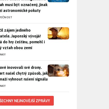
ah musí být označený, jinak
zí astronomické pokuty
PEČNOST
il zájem jediného uživatele. Japonský vývojář přidá do hry češ
čil zájem jediného
vatele. Japonský vývojář
dá do hry češtinu, pomohl i
lý vztah obou zemí
INKY
vé inovovali své drony. Expert našel chytrý způsob, jak se sna
ové inovovali své drony.
ert našel chytrý způsob, jak
snaží vyhnout rušení signálu
INKY
ŠECHNY NEJNOVĚJŠÍ ZPRÁVY