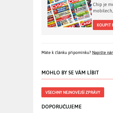
Chip je mo
mobilech,
KOUPIT 
Máte k článku připomínku?
Napište ná
MOHLO BY SE VÁM LÍBIT
VŠECHNY NEJNOVĚJŠÍ ZPRÁVY
DOPORUČUJEME