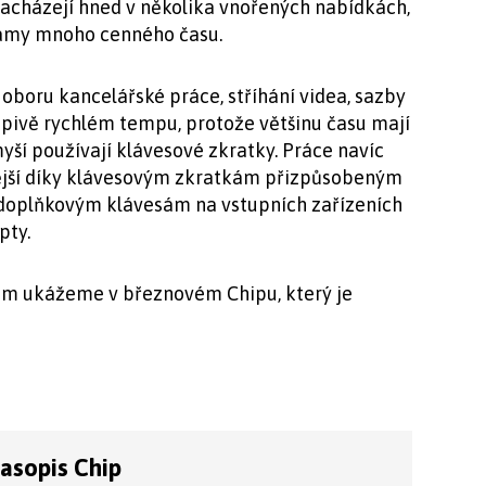
nacházejí hned v několika vnořených nabídkách,
gramy mnoho cenného času.
 oboru kancelářské práce, stříhání videa, sazby
apivě rychlém tempu, protože většinu času mají
myší používají klávesové zkratky. Práce navíc
vnější díky klávesovým zkratkám přizpůsobeným
 doplňkovým klávesám na vstupních zařízeních
pty.
i vám ukážeme v březnovém Chipu, který je
časopis Chip