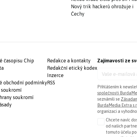
Nový trik hackerů ohrožuje i
Čechy
é časopisu Chip
Redakce a kontakty
Zajímavosti ze sv
ta
Redakční etický kodex
Inzerce
é obchodní podmínky
RSS
Přihlášením k newsle
 soukromí
společnosti BurdaMed
hrany soukromí
seznámili se
Zásadam
ásady
BurdaMedia Extra s.r
organizaci a vyhodnoc
Chcete navíc dos
od našich partn
tomuto účelu p