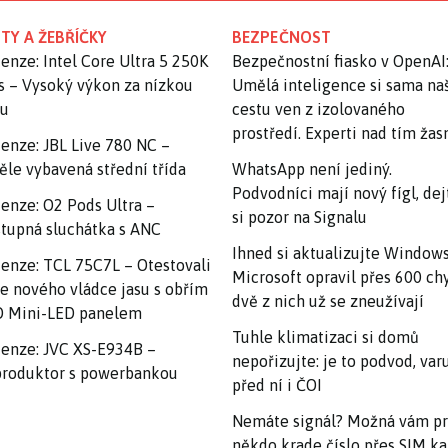
TY A ŽEBŘÍČKY
BEZPEČNOST
enze: Intel Core Ultra 5 250K
Bezpečnostní fiasko v OpenAI
s – Vysoký výkon za nízkou
Umělá inteligence si sama na
nu
cestu ven z izolovaného
prostředí. Experti nad tím ža
enze: JBL Live 780 NC –
ěle vybavená střední třída
WhatsApp není jediný.
Podvodníci mají nový fígl, dej
enze: O2 Pods Ultra –
si pozor na Signalu
tupná sluchátka s ANC
Ihned si aktualizujte Windows
enze: TCL 75C7L – Otestovali
Microsoft opravil přes 600 ch
e nového vládce jasu s obřím
dvě z nich už se zneužívají
 Mini-LED panelem
Tuhle klimatizaci si domů
enze: JVC XS-E934B –
nepořizujte: je to podvod, var
roduktor s powerbankou
před ní i ČOI
Nemáte signál? Možná vám p
někdo krade číslo přes SIM ka