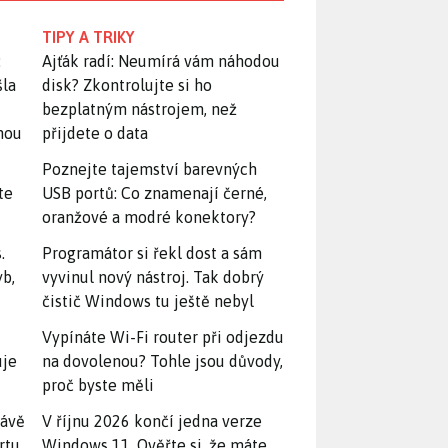
TIPY A TRIKY
:
Ajťák radí: Neumírá vám náhodou
šla
disk? Zkontrolujte si ho
bezplatným nástrojem, než
snou
přijdete o data
Poznejte tajemství barevných
te
USB portů: Co znamenají černé,
oranžové a modré konektory?
.
Programátor si řekl dost a sám
yb,
vyvinul nový nástroj. Tak dobrý
čistič Windows tu ještě nebyl
Vypínáte Wi-Fi router při odjezdu
uje
na dovolenou? Tohle jsou důvody,
proč byste měli
rávě
V říjnu 2026 končí jedna verze
rtu.
Windows 11. Ověřte si, že máte