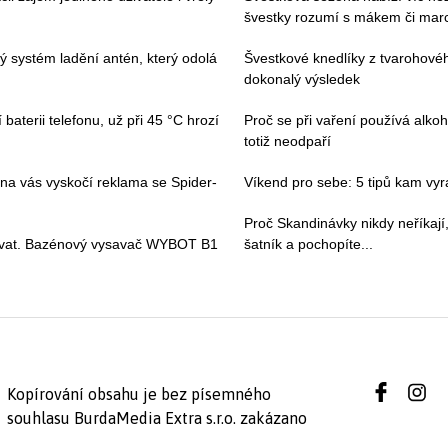
švestky rozumí s mákem či ma
vý systém ladění antén, který odolá
Švestkové knedlíky z tvarohovéh
dokonalý výsledek
baterii telefonu, už při 45 °C hrozí
Proč se při vaření používá alkoh
totiž neodpaří
 na vás vyskočí reklama se Spider-
Víkend pro sebe: 5 tipů kam vyraz
Proč Skandinávky nikdy neříkají,
ívat. Bazénový vysavač WYBOT B1
šatník a pochopíte...
Kopírování obsahu je bez písemného
souhlasu BurdaMedia Extra s.r.o. zakázano