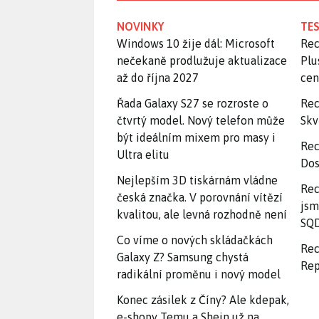
NOVINKY
TES
Windows 10 žije dál: Microsoft
Rec
nečekaně prodlužuje aktualizace
Plu
až do října 2027
ce
Řada Galaxy S27 se rozroste o
Rec
čtvrtý model. Nový telefon může
Skv
být ideálním mixem pro masy i
Rec
Ultra elitu
Dos
Nejlepším 3D tiskárnám vládne
Rec
česká značka. V porovnání vítězí
jsm
kvalitou, ale levná rozhodně není
SQD
Co víme o nových skládačkách
Rec
Galaxy Z? Samsung chystá
Rep
radikální proměnu i nový model
Konec zásilek z Číny? Ale kdepak,
e-shopy Temu a Shein už na