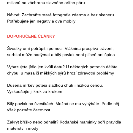
milionů na záchranu slavného orlího páru
Návod: Zachraňte staré fotografie zdarma a bez skeneru.
Potřebujete jen negativ a dva mobily
DOPORUČENÉ ČLÁNKY
Švestky umí potrápit i pomoci. Vláknina prospívá trávení,
sorbitol může nadýmat a bílý povlak není plíseň ani špína
Vyhazujete jídlo jen kvůli datu? U některých potravin děláte
chybu, u masa či měkkých sýrů hrozí zdravotní problémy
Dušená mrkev potěší sladkou chutí i nízkou cenou.
Vyzkoušejte ji krok za krokem
Bílý povlak na švestkách: Možná se mu vyhýbáte. Podle něj
však poznáte čerstvost
Zakrýt bříško nebo odhalit? Kodaňské maminky boří pravidla
mateřství i módy