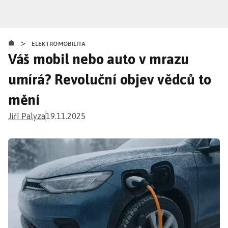
Přejít
k
hlavnímu
>
obsahu
ELEKTROMOBILITA
Váš mobil nebo auto v mrazu
umírá? Revoluční objev vědců to
mění
Jiří Palyza
19.11.2025