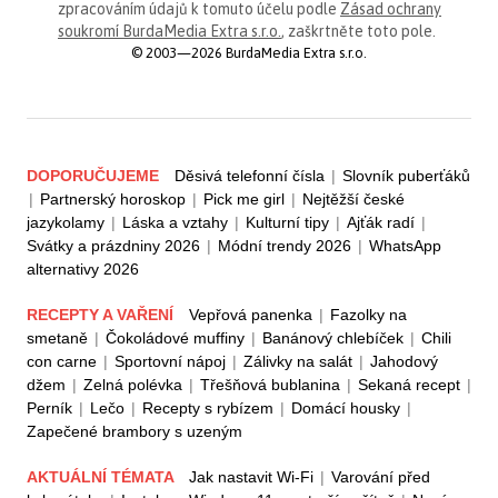
zpracováním údajů k tomuto účelu podle
Zásad ochrany
soukromí BurdaMedia Extra s.r.o.
, zaškrtněte toto pole.
© 2003—2026 BurdaMedia Extra s.r.o.
DOPORUČUJEME
Děsivá telefonní čísla
|
Slovník puberťáků
|
Partnerský horoskop
|
Pick me girl
|
Nejtěžší české
jazykolamy
|
Láska a vztahy
|
Kulturní tipy
|
Ajťák radí
|
Svátky a prázdniny 2026
|
Módní trendy 2026
|
WhatsApp
alternativy 2026
RECEPTY A VAŘENÍ
Vepřová panenka
|
Fazolky na
smetaně
|
Čokoládové muffiny
|
Banánový chlebíček
|
Chili
con carne
|
Sportovní nápoj
|
Zálivky na salát
|
Jahodový
džem
|
Zelná polévka
|
Třešňová bublanina
|
Sekaná recept
|
Perník
|
Lečo
|
Recepty s rybízem
|
Domácí housky
|
Zapečené brambory s uzeným
AKTUÁLNÍ TÉMATA
Jak nastavit Wi-Fi
|
Varování před