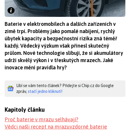
Baterie v elektromobilech a dalších zařízeních v
zimě trpí. Problémy jako pomalé nabíjení, rychlý
úbytek kapacity a bezpečnostní rizika zná téměř
každý. Vědecký výzkum však přinesl skutečný
průlom. Nové technologie slibují, že si akumulátory
udrží skvělý výkon i v třeskutých mrazech. Jaké
inovace mění pravidla hry?
Líbí se vám tento článek? Přidejte si Chip.cz do Google
zpráv,
stačí jedno kliknutí!
Kapitoly článku
Proč baterie v mrazu selhávají?
Vědci našli recept na mrazuvzdorné baterie