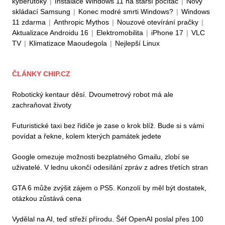
kyberútoky
|
Instalace Windows 11 na starší počítač
|
Nový
skládací Samsung
|
Konec modré smrti Windows?
|
Windows
11 zdarma
|
Anthropic Mythos
|
Nouzové otevírání pračky
|
Aktualizace Androidu 16
|
Elektromobilita
|
iPhone 17
|
VLC
TV
|
Klimatizace Maoudegola
|
Nejlepší Linux
ČLÁNKY CHIP.CZ
Robotický kentaur děsí. Dvoumetrový robot má ale
zachraňovat životy
Futuristické taxi bez řidiče je zase o krok blíž. Bude si s vámi
povídat a řekne, kolem kterých památek jedete
Google omezuje možnosti bezplatného Gmailu, zlobí se
uživatelé. V lednu ukončí odesílání zpráv z adres třetích stran
GTA 6 může zvýšit zájem o PS5. Konzolí by měl být dostatek,
otázkou zůstává cena
Vydělal na AI, teď střeží přírodu. Šéf OpenAI poslal přes 100