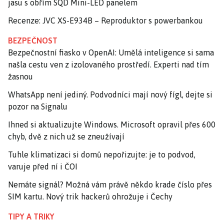
jasu s obřím SQD Mini-LED panelem
Recenze: JVC XS-E934B – Reproduktor s powerbankou
BEZPEČNOST
Bezpečnostní fiasko v OpenAI: Umělá inteligence si sama
našla cestu ven z izolovaného prostředí. Experti nad tím
žasnou
WhatsApp není jediný. Podvodníci mají nový fígl, dejte si
pozor na Signalu
Ihned si aktualizujte Windows. Microsoft opravil přes 600
chyb, dvě z nich už se zneužívají
Tuhle klimatizaci si domů nepořizujte: je to podvod,
varuje před ní i ČOI
Nemáte signál? Možná vám právě někdo krade číslo přes
SIM kartu. Nový trik hackerů ohrožuje i Čechy
TIPY A TRIKY