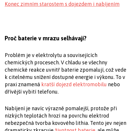
Konec zimním starostem s dojezdem i nabíjením
Proč baterie v mrazu selhávají?
Problém je v elektrolytu a souvisejících
chemických procesech. V chladu se všechny
chemické reakce uvnitř baterie zpomalují, což vede
k citelnému snížení dostupné energie i výkonu. To v
praxi znamená
kratší dojezd elektromobilu
nebo
dřívější vybití telefonu.
Nabíjení je navíc výrazně pomalejší, protože při
nízkých teplotách hrozí na povrchu elektrod
nebezpečná tvorba kovového lithia. Tento jev nejen
dramaticky zkracuje
životnost baterie
, ale může