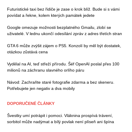
Futuristické taxi bez řidiče je zase o krok blíž. Bude si s vámi
povídat a řekne, kolem kterých památek jedete
Google omezuje možnosti bezplatného Gmailu, zlobí se
uživatelé. V lednu ukončí odesílání zpráv z adres třetích stran
GTA 6 může zvýšit zájem o PS5. Konzolí by měl být dostatek,
otázkou zůstává cena
Vydělal na AI, teď střeží přírodu. Šéf OpenAI poslal přes 100
milionů na záchranu slavného orlího páru
Návod: Zachraňte staré fotografie zdarma a bez skeneru.
Potřebujete jen negativ a dva mobily
DOPORUČENÉ ČLÁNKY
Švestky umí potrápit i pomoci. Vláknina prospívá trávení,
sorbitol může nadýmat a bílý povlak není plíseň ani špína