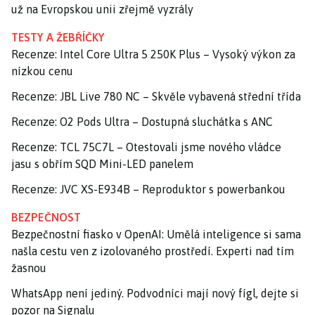
už na Evropskou unii zřejmě vyzrály
TESTY A ŽEBŘÍČKY
Recenze: Intel Core Ultra 5 250K Plus – Vysoký výkon za
nízkou cenu
Recenze: JBL Live 780 NC – Skvěle vybavená střední třída
Recenze: O2 Pods Ultra – Dostupná sluchátka s ANC
Recenze: TCL 75C7L – Otestovali jsme nového vládce
jasu s obřím SQD Mini-LED panelem
Recenze: JVC XS-E934B – Reproduktor s powerbankou
BEZPEČNOST
Bezpečnostní fiasko v OpenAI: Umělá inteligence si sama
našla cestu ven z izolovaného prostředí. Experti nad tím
žasnou
WhatsApp není jediný. Podvodníci mají nový fígl, dejte si
pozor na Signalu