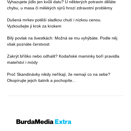
Vyhazujete jídlo jen kvůli datu? U některých potravin děláte
chybu, u masa či měkkých sýrů hrozí zdravotní problémy
Dušená mrkev potěší sladkou chutí i nízkou cenou.
Vyzkoušejte ji krok za krokem
Bílý povlak na švestkách: Možná se mu vyhýbáte. Podle něj
však poznáte čerstvost
Zakrýt bříško nebo odhalit? Kodaňské maminky boří pravidla
mateřství i módy
Proč Skandinávky nikdy neříkají, že nemají co na sebe?
Okopírujte jejich šatník a pochopíte...