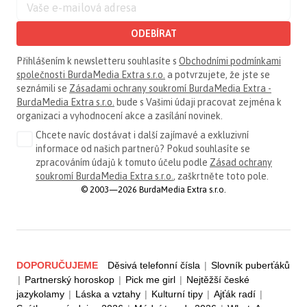
ODEBÍRAT
Přihlášením k newsletteru souhlasíte s
Obchodními podmínkami
společnosti BurdaMedia Extra s.r.o.
a potvrzujete, že jste se
seznámili se
Zásadami ochrany soukromí BurdaMedia Extra -
BurdaMedia Extra s.r.o.
bude s Vašimi údaji pracovat zejména k
organizaci a vyhodnocení akce a zasílání novinek.
Chcete navíc dostávat i další zajímavé a exkluzivní
informace od našich partnerů? Pokud souhlasíte se
zpracováním údajů k tomuto účelu podle
Zásad ochrany
soukromí BurdaMedia Extra s.r.o.
, zaškrtněte toto pole.
© 2003—2026 BurdaMedia Extra s.r.o.
DOPORUČUJEME
Děsivá telefonní čísla
|
Slovník puberťáků
|
Partnerský horoskop
|
Pick me girl
|
Nejtěžší české
jazykolamy
|
Láska a vztahy
|
Kulturní tipy
|
Ajťák radí
|