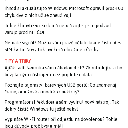
Ihned si aktualizujte Windows. Microsoft opravil přes 600
chyb, dvě z nich už se zneužívají
Tuhle klimatizaci si domů nepořizujte: je to podvod,
varuje před ní i ČOI
Nemáte signál? Možná vám právě někdo krade číslo přes
SIM kartu. Nový trik hackerů ohrožuje i Čechy
TIPY A TRIKY
Ajťák radí: Neumírá vám náhodou disk? Zkontrolujte si ho
bezplatným nástrojem, než přijdete o data
Poznejte tajemství barevných USB portů: Co znamenají
černé, oranžové a modré konektory?
Programátor si řekl dost a sám vyvinul nový nástroj. Tak
dobrý čistič Windows tu ještě nebyl
Vypínáte Wi-Fi router při odjezdu na dovolenou? Tohle
jsou důvody, proč byste měli