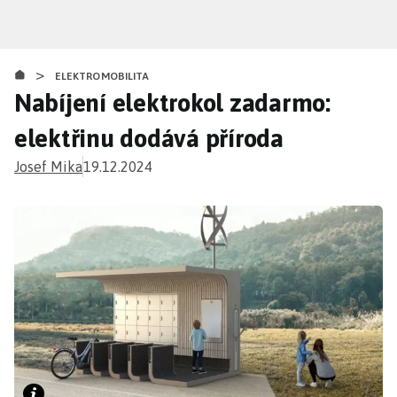
Přejít
k
hlavnímu
>
obsahu
ELEKTROMOBILITA
Nabíjení elektrokol zadarmo:
elektřinu dodává příroda
Josef Mika
19.12.2024