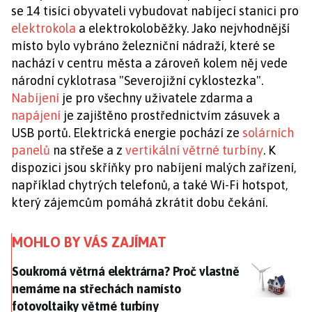
se 14 tisíci obyvateli vybudovat nabíjecí stanici pro
elektrokola
a elektrokoloběžky. Jako nejvhodnější
místo bylo vybráno železniční nádraží, které se
nachází v centru města a zároveň kolem něj vede
národní cyklotrasa "Severojižní cyklostezka".
Nabíjení
je pro všechny uživatele zdarma a
napájení
je zajištěno prostřednictvím zásuvek a
USB portů. Elektrická energie pochází ze
solárních
panelů
na střeše a z
vertikální větrné turbíny
. K
dispozici jsou skříňky pro nabíjení malých zařízení,
například chytrých telefonů, a také Wi-Fi hotspot,
který zájemcům pomáhá zkrátit dobu čekání.
MOHLO BY VÁS ZAJÍMAT
Soukromá větrná elektrárna? Proč vlastně nemáme na
Soukromá větrná elektrárna? Proč vlastně
nemáme na střechách namísto
fotovoltaiky větrné turbíny