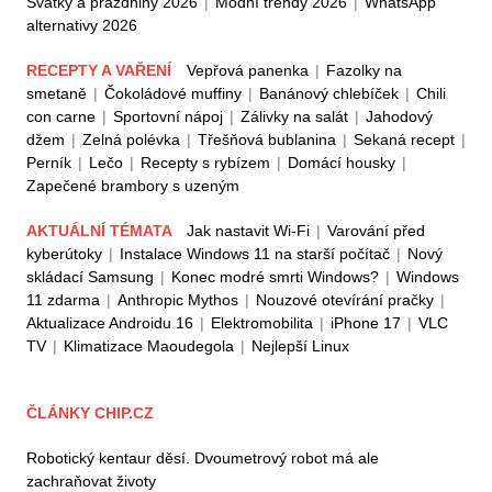
Svátky a prázdniny 2026
|
Módní trendy 2026
|
WhatsApp
alternativy 2026
RECEPTY A VAŘENÍ
Vepřová panenka
|
Fazolky na
smetaně
|
Čokoládové muffiny
|
Banánový chlebíček
|
Chili
con carne
|
Sportovní nápoj
|
Zálivky na salát
|
Jahodový
džem
|
Zelná polévka
|
Třešňová bublanina
|
Sekaná recept
|
Perník
|
Lečo
|
Recepty s rybízem
|
Domácí housky
|
Zapečené brambory s uzeným
AKTUÁLNÍ TÉMATA
Jak nastavit Wi-Fi
|
Varování před
kyberútoky
|
Instalace Windows 11 na starší počítač
|
Nový
skládací Samsung
|
Konec modré smrti Windows?
|
Windows
11 zdarma
|
Anthropic Mythos
|
Nouzové otevírání pračky
|
Aktualizace Androidu 16
|
Elektromobilita
|
iPhone 17
|
VLC
TV
|
Klimatizace Maoudegola
|
Nejlepší Linux
ČLÁNKY CHIP.CZ
Robotický kentaur děsí. Dvoumetrový robot má ale
zachraňovat životy