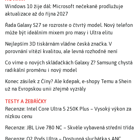
Windows 10 žije dál: Microsoft nečekaně prodlužuje
aktualizace až do října 2027
Řada Galaxy S27 se rozroste o čtvrtý model. Nový telefon
může být ideálním mixem pro masy i Ultra elitu
Nejlepším 3D tiskárnám vládne česká značka. V
porovnání vítězí kvalitou, ale levná rozhodně není
Co víme o nových skládačkách Galaxy Z? Samsung chystá
radikální proměnu i nový model
Konec zásilek z Číny? Ale kdepak, e-shopy Temu a Shein
už na Evropskou unii zřejmě vyzrály
TESTY A ŽEBŘÍČKY
Recenze: Intel Core Ultra 5 250K Plus – Vysoký výkon za
nízkou cenu
Recenze: JBL Live 780 NC – Skvěle vybavená střední třída
Recenze: O2 Pods Ultra – Dostupná sluchátka s ANC