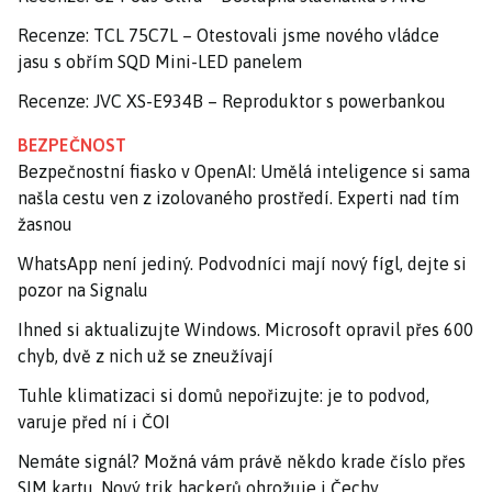
Recenze: TCL 75C7L – Otestovali jsme nového vládce
jasu s obřím SQD Mini-LED panelem
Recenze: JVC XS-E934B – Reproduktor s powerbankou
BEZPEČNOST
Bezpečnostní fiasko v OpenAI: Umělá inteligence si sama
našla cestu ven z izolovaného prostředí. Experti nad tím
žasnou
WhatsApp není jediný. Podvodníci mají nový fígl, dejte si
pozor na Signalu
Ihned si aktualizujte Windows. Microsoft opravil přes 600
chyb, dvě z nich už se zneužívají
Tuhle klimatizaci si domů nepořizujte: je to podvod,
varuje před ní i ČOI
Nemáte signál? Možná vám právě někdo krade číslo přes
SIM kartu. Nový trik hackerů ohrožuje i Čechy