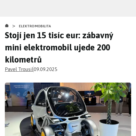
Přejít
k
hlavnímu
>
obsahu
ELEKTROMOBILITA
Stojí jen 15 tisíc eur: zábavný
mini elektromobil ujede 200
kilometrů
Pavel Trousil
09.09.2025