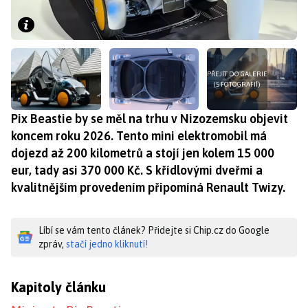
PŘEJÍT DO GALERIE
(5 FOTOGRAFIÍ)
Pix Beastie by se měl na trhu v Nizozemsku objevit
koncem roku 2026. Tento mini elektromobil má
dojezd až 200 kilometrů a stojí jen kolem 15 000
eur, tady asi 370 000 Kč. S křídlovými dveřmi a
kvalitnějším provedením připomíná Renault Twizy.
Líbí se vám tento článek? Přidejte si Chip.cz do Google
zpráv,
stačí jedno kliknutí!
Kapitoly článku