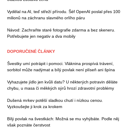
Vydělal na AI, teď střeží přírodu. Šéf OpenAI poslal přes 100
milionů na záchranu slavného orlího páru
Návod: Zachraňte staré fotografie zdarma a bez skeneru.
Potřebujete jen negativ a dva mobily
DOPORUČENÉ ČLÁNKY
Švestky umí potrápit i pomoci. Vláknina prospívá trávení,
sorbitol může nadýmat a bílý povlak není plíseň ani špína
Vyhazujete jídlo jen kvůli datu? U některých potravin děláte
chybu, u masa či měkkých sýrů hrozí zdravotní problémy
Dušená mrkev potěší sladkou chutí i nízkou cenou.
Vyzkoušejte ji krok za krokem
Bílý povlak na švestkách: Možná se mu vyhýbáte. Podle něj
však poznáte čerstvost