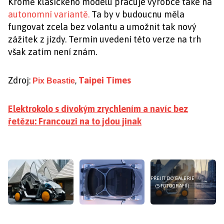
Kromě klasického modelu pracuje výrobce také na
autonomní variantě.
Ta by v budoucnu měla
fungovat zcela bez volantu a umožnit tak nový
zážitek z jízdy. Termín uvedení této verze na trh
však zatím není znám.
Zdroj:
,
Taipei Times
Pix Beastie
Elektrokolo s divokým zrychlením a navíc bez
řetězu: Francouzi na to jdou jinak
PŘEJÍT DO GALERIE
(5 FOTOGRAFIÍ)