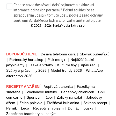
Chcete navíc dostávat i další zajímavé a exkluzivní
informace od našich partnerů? Pokud souhlasíte se
zpracováním údajů k tomuto účelu podle
Zásad ochrany
soukromí BurdaMedia Extra s.r.o.
, zaškrtněte toto pole.
© 2003—2026 BurdaMedia Extra s.r.o.
DOPORUČUJEME
Děsivá telefonní čísla
|
Slovník puberťáků
|
Partnerský horoskop
|
Pick me girl
|
Nejtěžší české
jazykolamy
|
Láska a vztahy
|
Kulturní tipy
|
Ajťák radí
|
Svátky a prázdniny 2026
|
Módní trendy 2026
|
WhatsApp
alternativy 2026
RECEPTY A VAŘENÍ
Vepřová panenka
|
Fazolky na
smetaně
|
Čokoládové muffiny
|
Banánový chlebíček
|
Chili
con carne
|
Sportovní nápoj
|
Zálivky na salát
|
Jahodový
džem
|
Zelná polévka
|
Třešňová bublanina
|
Sekaná recept
|
Perník
|
Lečo
|
Recepty s rybízem
|
Domácí housky
|
Zapečené brambory s uzeným