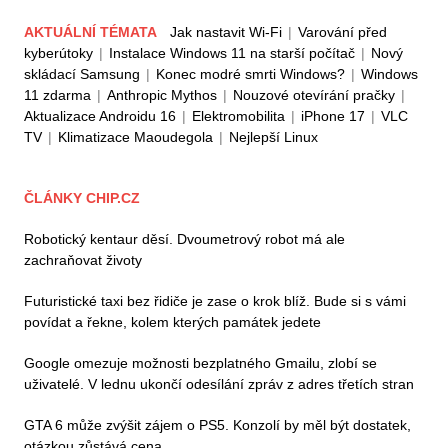
AKTUÁLNÍ TÉMATA
Jak nastavit Wi-Fi
|
Varování před
kyberútoky
|
Instalace Windows 11 na starší počítač
|
Nový
skládací Samsung
|
Konec modré smrti Windows?
|
Windows
11 zdarma
|
Anthropic Mythos
|
Nouzové otevírání pračky
|
Aktualizace Androidu 16
|
Elektromobilita
|
iPhone 17
|
VLC
TV
|
Klimatizace Maoudegola
|
Nejlepší Linux
ČLÁNKY CHIP.CZ
Robotický kentaur děsí. Dvoumetrový robot má ale
zachraňovat životy
Futuristické taxi bez řidiče je zase o krok blíž. Bude si s vámi
povídat a řekne, kolem kterých památek jedete
Google omezuje možnosti bezplatného Gmailu, zlobí se
uživatelé. V lednu ukončí odesílání zpráv z adres třetích stran
GTA 6 může zvýšit zájem o PS5. Konzolí by měl být dostatek,
otázkou zůstává cena