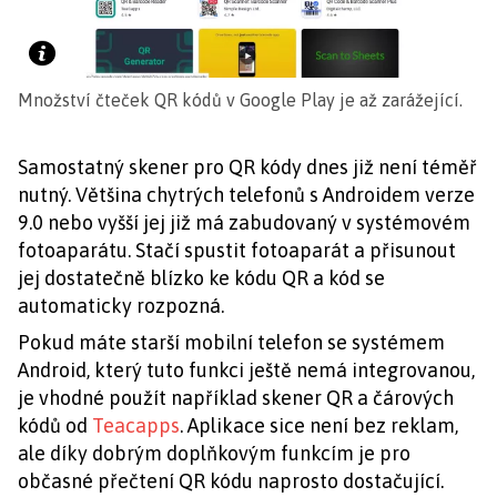
Množství čteček QR kódů v Google Play je až zarážející.
Samostatný skener pro QR kódy dnes již není téměř
nutný. Většina chytrých telefonů s Androidem verze
9.0 nebo vyšší jej již má zabudovaný v systémovém
fotoaparátu. Stačí spustit fotoaparát a přisunout
jej dostatečně blízko ke kódu QR a kód se
automaticky rozpozná.
Pokud máte starší mobilní telefon se systémem
Android, který tuto funkci ještě nemá integrovanou,
je vhodné použít například skener QR a čárových
kódů od
Teacapps
. Aplikace sice není bez reklam,
ale díky dobrým doplňkovým funkcím je pro
občasné přečtení QR kódu naprosto dostačující.