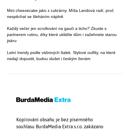
Mini cheesecake jako z cukrárny. Míša Landová radí, proč
nespěchat se šleháním náplně
Každý večer jen scrollování na gauči a ticho? Zkuste s
partnerem rutinu, díky které uklidíte dům i zažehnete starou
jiskru
Letní trendy podle vášnivých Italek. Stylové outfity, na které
nedají dopustit, budou slušet i českým ženám
Kopírování obsahu je bez písemného
souhlasu BurdaMedia Extra s.r.o. zakázano