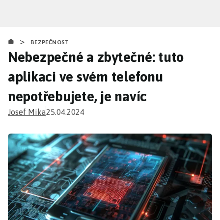
Přejít
k
hlavnímu
>
obsahu
BEZPEČNOST
Nebezpečné a zbytečné: tuto
aplikaci ve svém telefonu
nepotřebujete, je navíc
Josef Mika
25.04.2024