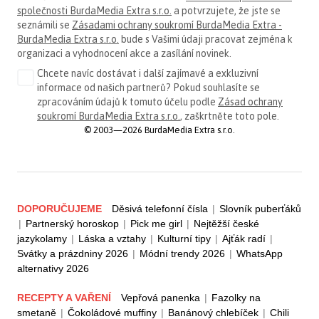
společnosti BurdaMedia Extra s.r.o.
a potvrzujete, že jste se
seznámili se
Zásadami ochrany soukromí BurdaMedia Extra -
BurdaMedia Extra s.r.o.
bude s Vašimi údaji pracovat zejména k
organizaci a vyhodnocení akce a zasílání novinek.
Chcete navíc dostávat i další zajímavé a exkluzivní
informace od našich partnerů? Pokud souhlasíte se
zpracováním údajů k tomuto účelu podle
Zásad ochrany
soukromí BurdaMedia Extra s.r.o.
, zaškrtněte toto pole.
© 2003—2026 BurdaMedia Extra s.r.o.
DOPORUČUJEME
Děsivá telefonní čísla
|
Slovník puberťáků
|
Partnerský horoskop
|
Pick me girl
|
Nejtěžší české
jazykolamy
|
Láska a vztahy
|
Kulturní tipy
|
Ajťák radí
|
Svátky a prázdniny 2026
|
Módní trendy 2026
|
WhatsApp
alternativy 2026
RECEPTY A VAŘENÍ
Vepřová panenka
|
Fazolky na
smetaně
|
Čokoládové muffiny
|
Banánový chlebíček
|
Chili