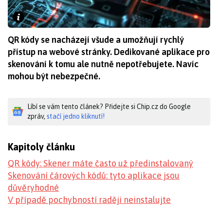
QR kódy se nacházejí všude a umožňují rychlý
přístup na webové stránky. Dedikované aplikace pro
skenování k tomu ale nutně nepotřebujete. Navíc
mohou být nebezpečné.
Líbí se vám tento článek? Přidejte si Chip.cz do Google
zpráv,
stačí jedno kliknutí!
Kapitoly článku
QR kódy: Skener máte často už předinstalovaný
Skenování čárových kódů: tyto aplikace jsou
důvěryhodné
V případě pochybností raději neinstalujte