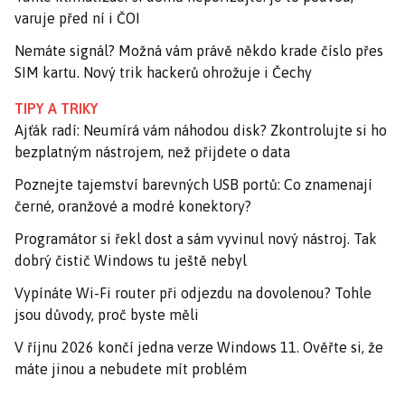
varuje před ní i ČOI
Nemáte signál? Možná vám právě někdo krade číslo přes
SIM kartu. Nový trik hackerů ohrožuje i Čechy
TIPY A TRIKY
Ajťák radí: Neumírá vám náhodou disk? Zkontrolujte si ho
bezplatným nástrojem, než přijdete o data
Poznejte tajemství barevných USB portů: Co znamenají
černé, oranžové a modré konektory?
Programátor si řekl dost a sám vyvinul nový nástroj. Tak
dobrý čistič Windows tu ještě nebyl
Vypínáte Wi-Fi router při odjezdu na dovolenou? Tohle
jsou důvody, proč byste měli
V říjnu 2026 končí jedna verze Windows 11. Ověřte si, že
máte jinou a nebudete mít problém