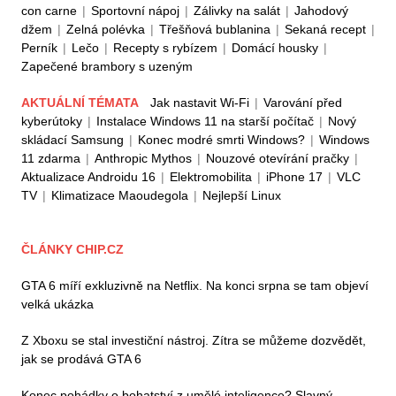
con carne
|
Sportovní nápoj
|
Zálivky na salát
|
Jahodový
džem
|
Zelná polévka
|
Třešňová bublanina
|
Sekaná recept
|
Perník
|
Lečo
|
Recepty s rybízem
|
Domácí housky
|
Zapečené brambory s uzeným
AKTUÁLNÍ TÉMATA
Jak nastavit Wi-Fi
|
Varování před
kyberútoky
|
Instalace Windows 11 na starší počítač
|
Nový
skládací Samsung
|
Konec modré smrti Windows?
|
Windows
11 zdarma
|
Anthropic Mythos
|
Nouzové otevírání pračky
|
Aktualizace Androidu 16
|
Elektromobilita
|
iPhone 17
|
VLC
TV
|
Klimatizace Maoudegola
|
Nejlepší Linux
ČLÁNKY CHIP.CZ
GTA 6 míří exkluzivně na Netflix. Na konci srpna se tam objeví
velká ukázka
Z Xboxu se stal investiční nástroj. Zítra se můžeme dozvědět,
jak se prodává GTA 6
Konec pohádky o bohatství z umělé inteligence? Slavný