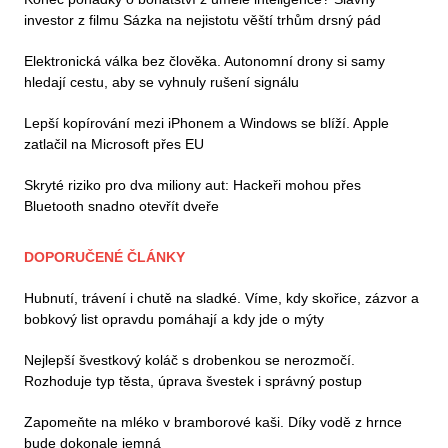
investor z filmu Sázka na nejistotu věští trhům drsný pád
Elektronická válka bez člověka. Autonomní drony si samy
hledají cestu, aby se vyhnuly rušení signálu
Lepší kopírování mezi iPhonem a Windows se blíží. Apple
zatlačil na Microsoft přes EU
Skryté riziko pro dva miliony aut: Hackeři mohou přes
Bluetooth snadno otevřít dveře
DOPORUČENÉ ČLÁNKY
Hubnutí, trávení i chutě na sladké. Víme, kdy skořice, zázvor a
bobkový list opravdu pomáhají a kdy jde o mýty
Nejlepší švestkový koláč s drobenkou se nerozmočí.
Rozhoduje typ těsta, úprava švestek i správný postup
Zapomeňte na mléko v bramborové kaši. Díky vodě z hrnce
bude dokonale jemná