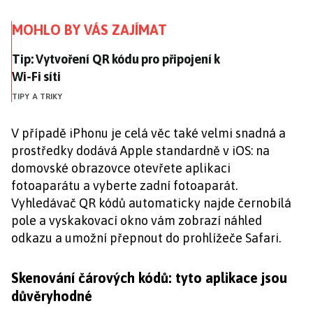
MOHLO BY VÁS ZAJÍMAT
Tip: Vytvoření QR kódu pro připojení k Wi-Fi síti
Tip: Vytvoření QR kódu pro připojení k
Wi-Fi síti
TIPY A TRIKY
V případě iPhonu je celá věc také velmi snadná a
prostředky dodává Apple standardně v iOS: na
domovské obrazovce otevřete aplikaci
fotoaparátu a vyberte zadní fotoaparát.
Vyhledávač QR kódů automaticky najde černobílá
pole a vyskakovací okno vám zobrazí náhled
odkazu a umožní přepnout do prohlížeče Safari.
Skenování čárových kódů: tyto aplikace jsou
důvěryhodné