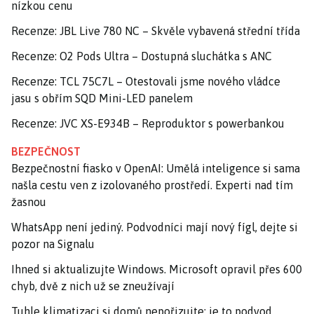
nízkou cenu
Recenze: JBL Live 780 NC – Skvěle vybavená střední třída
Recenze: O2 Pods Ultra – Dostupná sluchátka s ANC
Recenze: TCL 75C7L – Otestovali jsme nového vládce
jasu s obřím SQD Mini-LED panelem
Recenze: JVC XS-E934B – Reproduktor s powerbankou
BEZPEČNOST
Bezpečnostní fiasko v OpenAI: Umělá inteligence si sama
našla cestu ven z izolovaného prostředí. Experti nad tím
žasnou
WhatsApp není jediný. Podvodníci mají nový fígl, dejte si
pozor na Signalu
Ihned si aktualizujte Windows. Microsoft opravil přes 600
chyb, dvě z nich už se zneužívají
Tuhle klimatizaci si domů nepořizujte: je to podvod,