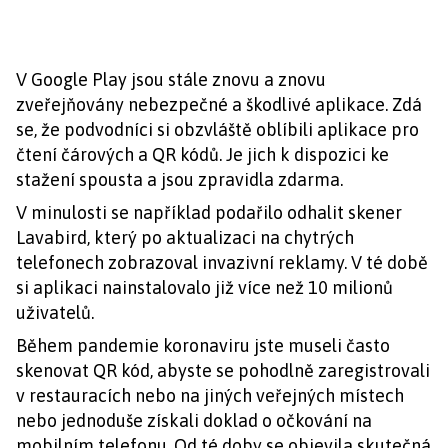
V Google Play jsou stále znovu a znovu
zveřejňovány nebezpečné a škodlivé aplikace. Zdá
se, že podvodníci si obzvláště oblíbili aplikace pro
čtení čárových a QR kódů. Je jich k dispozici ke
stažení spousta a jsou zpravidla zdarma.
V minulosti se například podařilo odhalit skener
Lavabird, který po aktualizaci na chytrých
telefonech zobrazoval invazivní reklamy. V té době
si aplikaci nainstalovalo již více než 10 milionů
uživatelů.
Během pandemie koronaviru jste museli často
skenovat QR kód, abyste se pohodlně zaregistrovali
v restauracích nebo na jiných veřejných místech
nebo jednoduše získali doklad o očkování na
mobilním telefonu. Od té doby se objevila skutečná