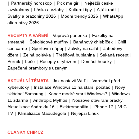
|
Partnerský horoskop
|
Pick me girl
|
Nejtěžší české
jazykolamy
|
Láska a vztahy
|
Kulturní tipy
|
Ajťák radí
|
Svátky a prázdniny 2026
|
Módní trendy 2026
|
WhatsApp
alternativy 2026
RECEPTY A VAŘENÍ
Vepřová panenka
|
Fazolky na
smetaně
|
Čokoládové muffiny
|
Banánový chlebíček
|
Chili
con carne
|
Sportovní nápoj
|
Zálivky na salát
|
Jahodový
džem
|
Zelná polévka
|
Třešňová bublanina
|
Sekaná recept
|
Perník
|
Lečo
|
Recepty s rybízem
|
Domácí housky
|
Zapečené brambory s uzeným
AKTUÁLNÍ TÉMATA
Jak nastavit Wi-Fi
|
Varování před
kyberútoky
|
Instalace Windows 11 na starší počítač
|
Nový
skládací Samsung
|
Konec modré smrti Windows?
|
Windows
11 zdarma
|
Anthropic Mythos
|
Nouzové otevírání pračky
|
Aktualizace Androidu 16
|
Elektromobilita
|
iPhone 17
|
VLC
TV
|
Klimatizace Maoudegola
|
Nejlepší Linux
ČLÁNKY CHIP.CZ