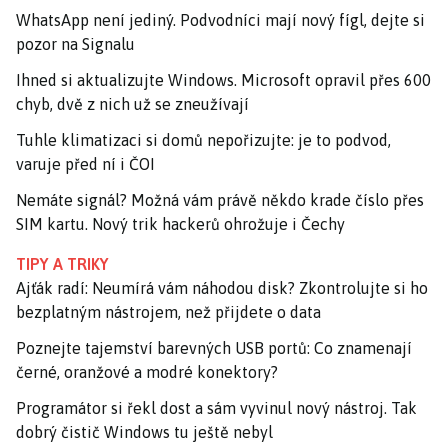
WhatsApp není jediný. Podvodníci mají nový fígl, dejte si
pozor na Signalu
Ihned si aktualizujte Windows. Microsoft opravil přes 600
chyb, dvě z nich už se zneužívají
Tuhle klimatizaci si domů nepořizujte: je to podvod,
varuje před ní i ČOI
Nemáte signál? Možná vám právě někdo krade číslo přes
SIM kartu. Nový trik hackerů ohrožuje i Čechy
TIPY A TRIKY
Ajťák radí: Neumírá vám náhodou disk? Zkontrolujte si ho
bezplatným nástrojem, než přijdete o data
Poznejte tajemství barevných USB portů: Co znamenají
černé, oranžové a modré konektory?
Programátor si řekl dost a sám vyvinul nový nástroj. Tak
dobrý čistič Windows tu ještě nebyl