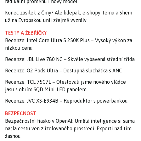
radikální proměnu i nový model
Konec zásilek z Číny? Ale kdepak, e-shopy Temu a Shein
už na Evropskou unii zřejmě vyzrály
TESTY A ŽEBŘÍČKY
Recenze: Intel Core Ultra 5 250K Plus – Vysoký výkon za
nízkou cenu
Recenze: JBL Live 780 NC – Skvěle vybavená střední třída
Recenze: O2 Pods Ultra – Dostupná sluchátka s ANC
Recenze: TCL 75C7L – Otestovali jsme nového vládce
jasu s obřím SQD Mini-LED panelem
Recenze: JVC XS-E934B – Reproduktor s powerbankou
BEZPEČNOST
Bezpečnostní fiasko v OpenAI: Umělá inteligence si sama
našla cestu ven z izolovaného prostředí. Experti nad tím
žasnou