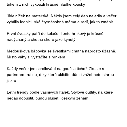
tukem z nich vykouzlí krásně hladké kousky
Jídelníček na mateřské: Někdy jsem celý den nejedla a večer
vybílila lednici, říká čtyřnásobná máma a radí, jak to změnit
První švestky patří do koláče: Tento hrnkový je krásně
nadýchaný a chutná skoro jako kynutý
Medouškova bábovka se švestkami chutná naprosto úžasně.
Místo váhy si vystačíte s hrnkem
Každý večer jen scrollování na gauči a ticho? Zkuste s
partnerem rutinu, díky které uklidíte dům i zažehnete starou
jiskru
Letní trendy podle vášnivých Italek. Stylové outfity, na které
nedají dopustit, budou slušet i českým ženám