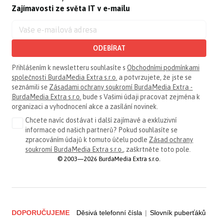
Zajímavosti ze světa IT v e-mailu
ODEBÍRAT
Přihlášením k newsletteru souhlasíte s
Obchodními podmínkami
společnosti BurdaMedia Extra s.r.o.
a potvrzujete, že jste se
seznámili se
Zásadami ochrany soukromí BurdaMedia Extra -
BurdaMedia Extra s.r.o.
bude s Vašimi údaji pracovat zejména k
organizaci a vyhodnocení akce a zasílání novinek.
Chcete navíc dostávat i další zajímavé a exkluzivní
informace od našich partnerů? Pokud souhlasíte se
zpracováním údajů k tomuto účelu podle
Zásad ochrany
soukromí BurdaMedia Extra s.r.o.
, zaškrtněte toto pole.
© 2003—2026 BurdaMedia Extra s.r.o.
DOPORUČUJEME
Děsivá telefonní čísla
|
Slovník puberťáků