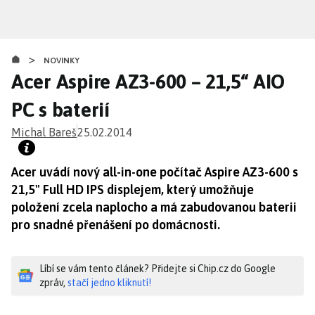
Přejít
k
hlavnímu
>
obsahu
NOVINKY
Acer Aspire AZ3-600 – 21,5“ AIO
PC s baterií
Michal Bareš
25.02.2014
Acer uvádí nový all-in-one počítač Aspire AZ3-600 s
21,5" Full HD IPS displejem, který umožňuje
položení zcela naplocho a má zabudovanou baterii
pro snadné přenášení po domácnosti.
Líbí se vám tento článek? Přidejte si Chip.cz do Google
zpráv,
stačí jedno kliknutí!