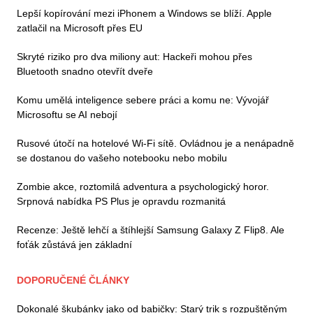
Lepší kopírování mezi iPhonem a Windows se blíží. Apple
zatlačil na Microsoft přes EU
Skryté riziko pro dva miliony aut: Hackeři mohou přes
Bluetooth snadno otevřít dveře
Komu umělá inteligence sebere práci a komu ne: Vývojář
Microsoftu se AI nebojí
Rusové útočí na hotelové Wi-Fi sítě. Ovládnou je a nenápadně
se dostanou do vašeho notebooku nebo mobilu
Zombie akce, roztomilá adventura a psychologický horor.
Srpnová nabídka PS Plus je opravdu rozmanitá
Recenze: Ještě lehčí a štíhlejší Samsung Galaxy Z Flip8. Ale
foťák zůstává jen základní
DOPORUČENÉ ČLÁNKY
Dokonalé škubánky jako od babičky: Starý trik s rozpuštěným