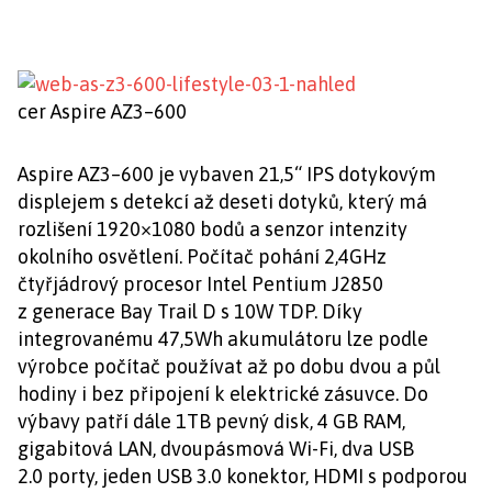
cer Aspire AZ3–600
Aspire AZ3–600 je vybaven 21,5“ IPS dotykovým
displejem s detekcí až deseti dotyků, který má
rozlišení 1920×1080 bodů a senzor intenzity
okolního osvětlení. Počítač pohání 2,4GHz
čtyřjádrový procesor Intel Pentium J2850
z generace Bay Trail D s 10W TDP. Díky
integrovanému 47,5Wh akumulátoru lze podle
výrobce počítač používat až po dobu dvou a půl
hodiny i bez připojení k elektrické zásuvce. Do
výbavy patří dále 1TB pevný disk, 4 GB RAM,
gigabitová LAN, dvoupásmová Wi-Fi, dva USB
2.0 porty, jeden USB 3.0 konektor, HDMI s podporou