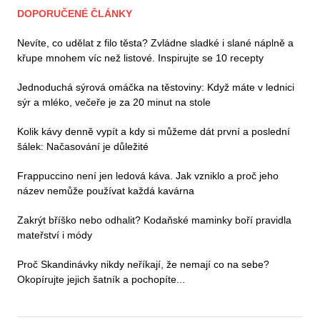
DOPORUČENÉ ČLÁNKY
Nevíte, co udělat z filo těsta? Zvládne sladké i slané náplně a
křupe mnohem víc než listové. Inspirujte se 10 recepty
Jednoduchá sýrová omáčka na těstoviny: Když máte v lednici
sýr a mléko, večeře je za 20 minut na stole
Kolik kávy denně vypít a kdy si můžeme dát první a poslední
šálek: Načasování je důležité
Frappuccino není jen ledová káva. Jak vzniklo a proč jeho
název nemůže používat každá kavárna
Zakrýt bříško nebo odhalit? Kodaňské maminky boří pravidla
mateřství i módy
Proč Skandinávky nikdy neříkají, že nemají co na sebe?
Okopírujte jejich šatník a pochopíte...