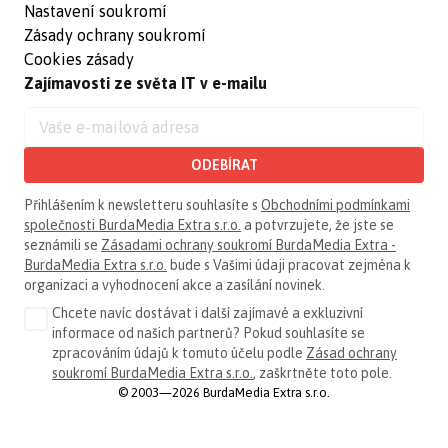
Nastavení soukromí
Zásady ochrany soukromí
Cookies zásady
Zajímavosti ze světa IT v e-mailu
ODEBÍRAT
Přihlášením k newsletteru souhlasíte s
Obchodními podmínkami
společnosti BurdaMedia Extra s.r.o.
a potvrzujete, že jste se
seznámili se
Zásadami ochrany soukromí BurdaMedia Extra -
BurdaMedia Extra s.r.o.
bude s Vašimi údaji pracovat zejména k
organizaci a vyhodnocení akce a zasílání novinek.
Chcete navíc dostávat i další zajímavé a exkluzivní
informace od našich partnerů? Pokud souhlasíte se
zpracováním údajů k tomuto účelu podle
Zásad ochrany
soukromí BurdaMedia Extra s.r.o.
, zaškrtněte toto pole.
© 2003—2026 BurdaMedia Extra s.r.o.