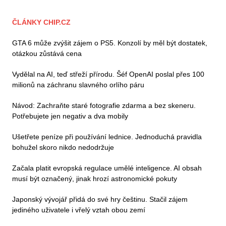
ČLÁNKY CHIP.CZ
GTA 6 může zvýšit zájem o PS5. Konzolí by měl být dostatek,
otázkou zůstává cena
Vydělal na AI, teď střeží přírodu. Šéf OpenAI poslal přes 100
milionů na záchranu slavného orlího páru
Návod: Zachraňte staré fotografie zdarma a bez skeneru.
Potřebujete jen negativ a dva mobily
Ušetřete peníze při používání lednice. Jednoduchá pravidla
bohužel skoro nikdo nedodržuje
Začala platit evropská regulace umělé inteligence. AI obsah
musí být označený, jinak hrozí astronomické pokuty
Japonský vývojář přidá do své hry češtinu. Stačil zájem
jediného uživatele i vřelý vztah obou zemí