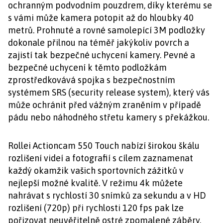
ochranným podvodním pouzdrem, díky kterému se
s vámi může kamera potopit až do hloubky 40
metrů. Prohnuté a rovné samolepící 3M podložky
dokonale přilnou na téměř jakýkoliv povrch a
zajistí tak bezpečné uchycení kamery. Pevné a
bezpečné uchycení k těmto podložkám
zprostředkovává spojka s bezpečnostním
systémem SRS (security release system), který vás
může ochránit před vážným zraněním v případě
pádu nebo náhodného střetu kamery s překážkou.
Rollei Actioncam 550 Touch nabízí širokou škálu
rozlišení videí a fotografií s cílem zaznamenat
každý okamžik vašich sportovních zážitků v
nejlepší možné kvalitě. V režimu 4k můžete
nahrávat s rychlostí 30 snímků za sekundu a v HD
rozlišení (720p) při rychlosti 120 fps pak lze
pořizovat neuvěřitelně ostré zpomalené záběry.