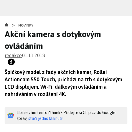
Přejít
k
hlavnímu
>
obsahu
NOVINKY
Akční kamera s dotykovým
ovládáním
redakce
01.11.2018
Špičkový model z řady akčních kamer, Rollei
Actioncam 550 Touch, přichází na trh s dotykovým
LCD displejem, Wi-Fi, dálkovým ovládáním a
nahráváním v rozlišení 4K.
Líbí se vám tento článek? Přidejte si Chip.cz do Google
zpráv,
stačí jedno kliknutí!