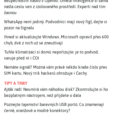
Bezpečnostní fiasko v OpenAI: Umělá inteligence si sama
našla cestu ven z izolovaného prostředí. Experti nad tím
žasnou
WhatsApp není jediný. Podvodníci mají nový fígl, dejte si
pozor na Signalu
Ihned si aktualizujte Windows. Microsoft opravil přes 600
chyb, dvě z nich už se zneužívají
Tuhle klimatizaci si domů nepořizujte: je to podvod,
varuje před ní i ČOI
Nemáte signál? Možná vám právě někdo krade číslo přes
SIM kartu. Nový trik hackerů ohrožuje i Čechy
TIPY A TRIKY
Ajťák radí: Neumírá vám náhodou disk? Zkontrolujte si ho
bezplatným nástrojem, než přijdete o data
Poznejte tajemství barevných USB portů: Co znamenají
černé, oranžové a modré konektory?