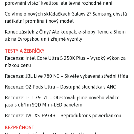
porovnání vítězí kvalitou, ale levná rozhodně není
Co víme o nových skládačkách Galaxy Z? Samsung chystá
radikální proměnu i nový model
Konec zásilek z Číny? Ale kdepak, e-shopy Temu a Shein
už na Evropskou unii zřejmě vyzrály
TESTY A ŽEBŘÍČKY
Recenze: Intel Core Ultra 5 250K Plus – Vysoký výkon za
nízkou cenu
Recenze: JBL Live 780 NC – Skvěle vybavená střední třída
Recenze: O2 Pods Ultra – Dostupná sluchátka s ANC
Recenze: TCL 75C7L – Otestovali jsme nového vládce
jasu s obřím SQD Mini-LED panelem
Recenze: JVC XS-E934B – Reproduktor s powerbankou
BEZPEČNOST