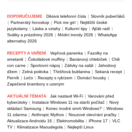
DOPORUČUJEME
Děsivá telefonní čísla
|
Slovník puberťáků
|
Partnerský horoskop
|
Pick me girl
|
Nejtěžší české
jazykolamy
|
Láska a vztahy
|
Kulturní tipy
|
Ajťák radí
|
Svátky a prázdniny 2026
|
Módní trendy 2026
|
WhatsApp
alternativy 2026
RECEPTY A VAŘENÍ
Vepřová panenka
|
Fazolky na
smetaně
|
Čokoládové muffiny
|
Banánový chlebíček
|
Chili
con carne
|
Sportovní nápoj
|
Zálivky na salát
|
Jahodový
džem
|
Zelná polévka
|
Třešňová bublanina
|
Sekaná recept
|
Perník
|
Lečo
|
Recepty s rybízem
|
Domácí housky
|
Zapečené brambory s uzeným
AKTUÁLNÍ TÉMATA
Jak nastavit Wi-Fi
|
Varování před
kyberútoky
|
Instalace Windows 11 na starší počítač
|
Nový
skládací Samsung
|
Konec modré smrti Windows?
|
Windows
11 zdarma
|
Anthropic Mythos
|
Nouzové otevírání pračky
|
Aktualizace Androidu 16
|
Elektromobilita
|
iPhone 17
|
VLC
TV
|
Klimatizace Maoudegola
|
Nejlepší Linux