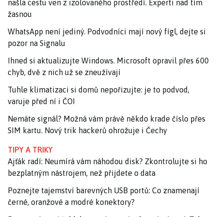
našla cestu ven z izolovaného prostředí. Experti nad tím
žasnou
WhatsApp není jediný. Podvodníci mají nový fígl, dejte si
pozor na Signalu
Ihned si aktualizujte Windows. Microsoft opravil přes 600
chyb, dvě z nich už se zneužívají
Tuhle klimatizaci si domů nepořizujte: je to podvod,
varuje před ní i ČOI
Nemáte signál? Možná vám právě někdo krade číslo přes
SIM kartu. Nový trik hackerů ohrožuje i Čechy
TIPY A TRIKY
Ajťák radí: Neumírá vám náhodou disk? Zkontrolujte si ho
bezplatným nástrojem, než přijdete o data
Poznejte tajemství barevných USB portů: Co znamenají
černé, oranžové a modré konektory?