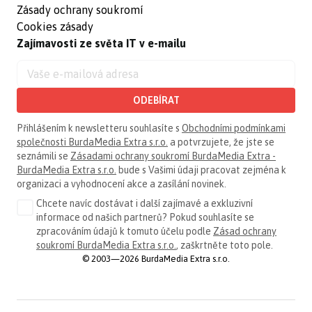
Zásady ochrany soukromí
Cookies zásady
Zajímavosti ze světa IT v e-mailu
ODEBÍRAT
Přihlášením k newsletteru souhlasíte s
Obchodními podmínkami
společnosti BurdaMedia Extra s.r.o.
a potvrzujete, že jste se
seznámili se
Zásadami ochrany soukromí BurdaMedia Extra -
BurdaMedia Extra s.r.o.
bude s Vašimi údaji pracovat zejména k
organizaci a vyhodnocení akce a zasílání novinek.
Chcete navíc dostávat i další zajímavé a exkluzivní
informace od našich partnerů? Pokud souhlasíte se
zpracováním údajů k tomuto účelu podle
Zásad ochrany
soukromí BurdaMedia Extra s.r.o.
, zaškrtněte toto pole.
© 2003—2026 BurdaMedia Extra s.r.o.