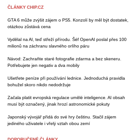
ČLÁNKY CHIP.CZ
GTA 6 může zvýšit zájem o PS5. Konzolí by měl být dostatek,
otázkou zůstává cena
Vydělal na AI, teď střeží přírodu. Šéf OpenAI poslal přes 100
milionů na záchranu slavného orlího páru
Návod: Zachraňte staré fotografie zdarma a bez skeneru.
Potřebujete jen negativ a dva mobily
Ušetřete peníze při používání lednice. Jednoduchá pravidla
bohužel skoro nikdo nedodržuje
Začala platit evropská regulace umělé inteligence. AI obsah
musí být označený, jinak hrozí astronomické pokuty
Japonský vývojář přidá do své hry češtinu. Stačil zájem
jediného uživatele i vřelý vztah obou zemí
DOPORUČENÉ ČLÁNKY