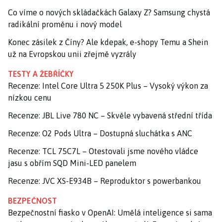
Co víme o nových skládačkách Galaxy Z? Samsung chystá
radikální proměnu i nový model
Konec zásilek z Číny? Ale kdepak, e-shopy Temu a Shein
už na Evropskou unii zřejmě vyzrály
TESTY A ŽEBŘÍČKY
Recenze: Intel Core Ultra 5 250K Plus – Vysoký výkon za
nízkou cenu
Recenze: JBL Live 780 NC – Skvěle vybavená střední třída
Recenze: O2 Pods Ultra – Dostupná sluchátka s ANC
Recenze: TCL 75C7L – Otestovali jsme nového vládce
jasu s obřím SQD Mini-LED panelem
Recenze: JVC XS-E934B – Reproduktor s powerbankou
BEZPEČNOST
Bezpečnostní fiasko v OpenAI: Umělá inteligence si sama