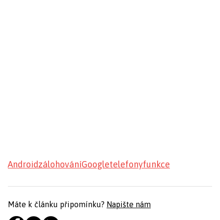
Android
zálohování
Google
telefony
funkce
Máte k článku připomínku?
Napište nám