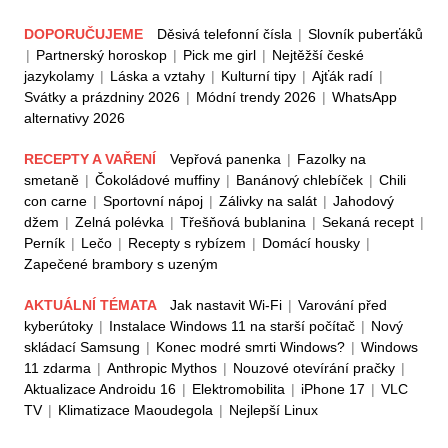
DOPORUČUJEME
Děsivá telefonní čísla
|
Slovník puberťáků
|
Partnerský horoskop
|
Pick me girl
|
Nejtěžší české
jazykolamy
|
Láska a vztahy
|
Kulturní tipy
|
Ajťák radí
|
Svátky a prázdniny 2026
|
Módní trendy 2026
|
WhatsApp
alternativy 2026
RECEPTY A VAŘENÍ
Vepřová panenka
|
Fazolky na
smetaně
|
Čokoládové muffiny
|
Banánový chlebíček
|
Chili
con carne
|
Sportovní nápoj
|
Zálivky na salát
|
Jahodový
džem
|
Zelná polévka
|
Třešňová bublanina
|
Sekaná recept
|
Perník
|
Lečo
|
Recepty s rybízem
|
Domácí housky
|
Zapečené brambory s uzeným
AKTUÁLNÍ TÉMATA
Jak nastavit Wi-Fi
|
Varování před
kyberútoky
|
Instalace Windows 11 na starší počítač
|
Nový
skládací Samsung
|
Konec modré smrti Windows?
|
Windows
11 zdarma
|
Anthropic Mythos
|
Nouzové otevírání pračky
|
Aktualizace Androidu 16
|
Elektromobilita
|
iPhone 17
|
VLC
TV
|
Klimatizace Maoudegola
|
Nejlepší Linux