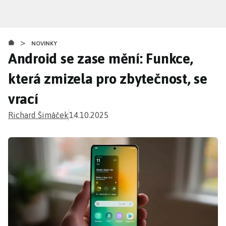
Přejít
k
hlavnímu
>
obsahu
NOVINKY
Android se zase mění: Funkce,
která zmizela pro zbytečnost, se
vrací
Richard Šimáček
14.10.2025