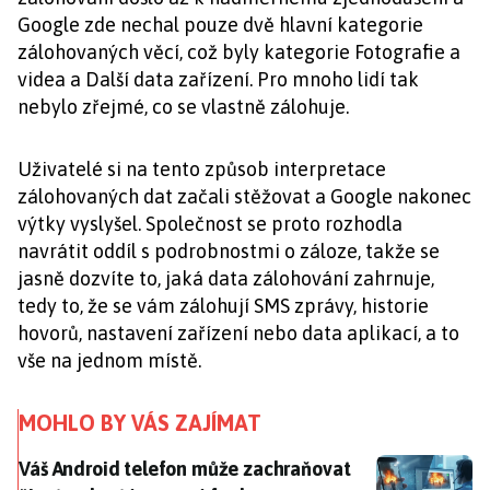
Google zde nechal pouze dvě hlavní kategorie
zálohovaných věcí, což byly kategorie Fotografie a
videa a Další data zařízení. Pro mnoho lidí tak
nebylo zřejmé, co se vlastně zálohuje.
Uživatelé si na tento způsob interpretace
zálohovaných dat začali stěžovat a Google nakonec
výtky vyslyšel. Společnost se proto rozhodla
navrátit oddíl s podrobnostmi o záloze, takže se
jasně dozvíte to, jaká data zálohování zahrnuje,
tedy to, že se vám zálohují SMS zprávy, historie
hovorů, nastavení zařízení nebo data aplikací, a to
vše na jednom místě.
MOHLO BY VÁS ZAJÍMAT
Váš Android telefon může zachraňovat životy: chystá 
Váš Android telefon může zachraňovat