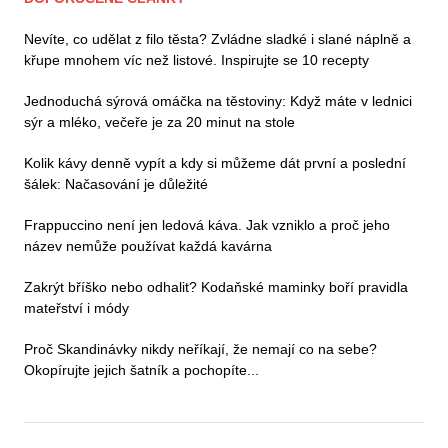
Nevíte, co udělat z filo těsta? Zvládne sladké i slané náplně a
křupe mnohem víc než listové. Inspirujte se 10 recepty
Jednoduchá sýrová omáčka na těstoviny: Když máte v lednici
sýr a mléko, večeře je za 20 minut na stole
Kolik kávy denně vypít a kdy si můžeme dát první a poslední
šálek: Načasování je důležité
Frappuccino není jen ledová káva. Jak vzniklo a proč jeho
název nemůže používat každá kavárna
Zakrýt bříško nebo odhalit? Kodaňské maminky boří pravidla
mateřství i módy
Proč Skandinávky nikdy neříkají, že nemají co na sebe?
Okopírujte jejich šatník a pochopíte...