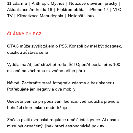
11 zdarma
|
Anthropic Mythos
|
Nouzové otevírání pračky
|
Aktualizace Androidu 16
|
Elektromobilita
|
iPhone 17
|
VLC
TV
|
Klimatizace Maoudegola
|
Nejlepší Linux
ČLÁNKY CHIP.CZ
GTA 6 může zvýšit zájem o PS5. Konzolí by měl být dostatek,
otázkou zůstává cena
Vydělal na AI, teď střeží přírodu. Šéf OpenAI poslal přes 100
milionů na záchranu slavného orlího páru
Návod: Zachraňte staré fotografie zdarma a bez skeneru.
Potřebujete jen negativ a dva mobily
Ušetřete peníze při používání lednice. Jednoduchá pravidla
bohužel skoro nikdo nedodržuje
Začala platit evropská regulace umělé inteligence. AI obsah
musí být označený, jinak hrozí astronomické pokuty