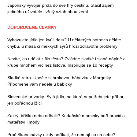
Japonský vývojář přidá do své hry češtinu. Stačil zájem
jediného uživatele i vřelý vztah obou zemí
DOPORUČENÉ ČLÁNKY
Vyhazujete jídlo jen kvůli datu? U některých potravin děláte
chybu, u masa či měkkých sýrů hrozí zdravotní problémy
Nevíte, co udělat z filo těsta? Zvládne sladké i slané náplně a
křupe mnohem víc než listové. Inspirujte se 10 recepty
Sladké retro: Upečte si hrnkovou bábovku z Margotky.
Připomene vám neděle u babičky
Slovenské prívarky: Sytá jídla, na která nepotřebujete příbor,
jen pořádnou lžíci
Zakrýt bříško nebo odhalit? Kodaňské maminky boří pravidla
mateřství i módy
Proč Skandinávky nikdy neříkají, že nemají co na sebe?