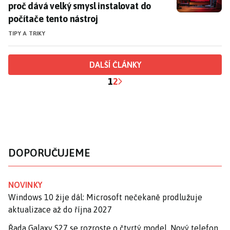
proč dává velký smysl instalovat do
počítače tento nástroj
TIPY A TRIKY
DALŠÍ ČLÁNKY
1
2
DOPORUČUJEME
NOVINKY
Windows 10 žije dál: Microsoft nečekaně prodlužuje
aktualizace až do října 2027
Řada Galaxy S27 se rozroste o čtvrtý model. Nový telefon