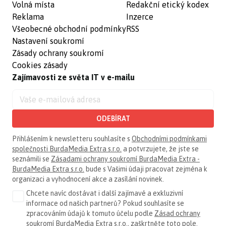
Volná místa
Redakční etický kodex
Reklama
Inzerce
Všeobecné obchodní podmínky
RSS
Nastavení soukromí
Zásady ochrany soukromí
Cookies zásady
Zajímavosti ze světa IT v e-mailu
ODEBÍRAT
Přihlášením k newsletteru souhlasíte s
Obchodními podmínkami
společnosti BurdaMedia Extra s.r.o.
a potvrzujete, že jste se
seznámili se
Zásadami ochrany soukromí BurdaMedia Extra -
BurdaMedia Extra s.r.o.
bude s Vašimi údaji pracovat zejména k
organizaci a vyhodnocení akce a zasílání novinek.
Chcete navíc dostávat i další zajímavé a exkluzivní
informace od našich partnerů? Pokud souhlasíte se
zpracováním údajů k tomuto účelu podle
Zásad ochrany
soukromí BurdaMedia Extra s.r.o.
, zaškrtněte toto pole.