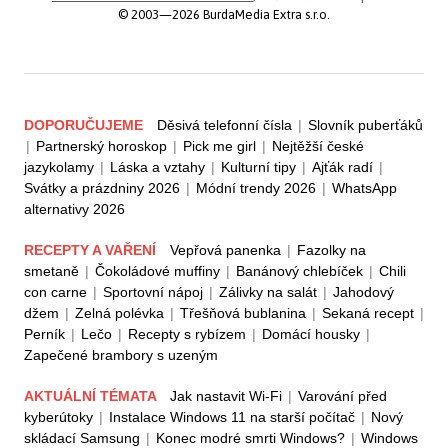
© 2003—2026 BurdaMedia Extra s.r.o.
DOPORUČUJEME
Děsivá telefonní čísla
|
Slovník puberťáků
|
Partnerský horoskop
|
Pick me girl
|
Nejtěžší české
jazykolamy
|
Láska a vztahy
|
Kulturní tipy
|
Ajťák radí
|
Svátky a prázdniny 2026
|
Módní trendy 2026
|
WhatsApp
alternativy 2026
RECEPTY A VAŘENÍ
Vepřová panenka
|
Fazolky na
smetaně
|
Čokoládové muffiny
|
Banánový chlebíček
|
Chili
con carne
|
Sportovní nápoj
|
Zálivky na salát
|
Jahodový
džem
|
Zelná polévka
|
Třešňová bublanina
|
Sekaná recept
|
Perník
|
Lečo
|
Recepty s rybízem
|
Domácí housky
|
Zapečené brambory s uzeným
AKTUÁLNÍ TÉMATA
Jak nastavit Wi-Fi
|
Varování před
kyberútoky
|
Instalace Windows 11 na starší počítač
|
Nový
skládací Samsung
|
Konec modré smrti Windows?
|
Windows