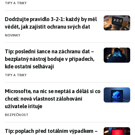
TIPY A TRIKY
Dodržujte pravidlo 3-2-1: každý by měl vědět, jak zaji
Dodržujte pravidlo 3-2-1: každý by měl
vědět, jak zajistit ochranu svých dat
NOVINKY
Tip: poslední šance na záchranu dat – bezplatný nástr
Tip: poslední šance na záchranu dat –
bezplatný nástroj boduje v případech,
kde ostatní selhávají
TIPY A TRIKY
Microsofte, na nic se neptáš a děláš si co chceš: nová 
Microsofte, na nic se neptáš a děláš si co
chceš: nová vlastnost zálohování
uživatele irituje
BEZPEČNOST
Tip: poplach před totálním výpadkem – proč dává velk
Tip: poplach před totálním výpadkem –