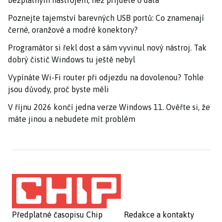
bezplatným nástrojem, než přijdete o data
Poznejte tajemství barevných USB portů: Co znamenají
černé, oranžové a modré konektory?
Programátor si řekl dost a sám vyvinul nový nástroj. Tak
dobrý čistič Windows tu ještě nebyl
Vypínáte Wi-Fi router při odjezdu na dovolenou? Tohle
jsou důvody, proč byste měli
V říjnu 2026 končí jedna verze Windows 11. Ověřte si, že
máte jinou a nebudete mít problém
Předplatné časopisu Chip
Redakce a kontakty