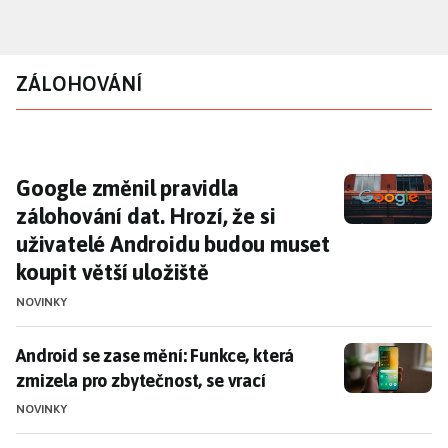
Přejít
k
hlavnímu
ZÁLOHOVÁNÍ
obsahu
Google změnil pravidla zálohování dat. Hrozí
Google změnil pravidla
zálohování dat. Hrozí, že si
uživatelé Androidu budou muset
koupit větší uložiště
NOVINKY
Android se zase mění: Funkce, která zmizela pro zbyte
Android se zase mění: Funkce, která
zmizela pro zbytečnost, se vrací
NOVINKY