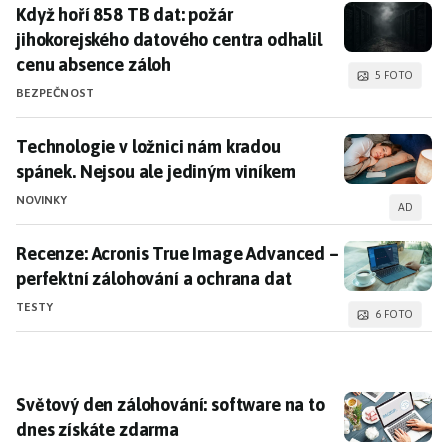
Když hoří 858 TB dat: požár jihokorejského datového 
Když hoří 858 TB dat: požár
jihokorejského datového centra odhalil
cenu absence záloh
5 FOTO
BEZPEČNOST
Technologie v ložnici nám kradou spánek. Nejsou ale
Technologie v ložnici nám kradou
spánek. Nejsou ale jediným viníkem
NOVINKY
AD
Recenze: Acronis True Image Advanced – perfektní zá
Recenze: Acronis True Image Advanced –
perfektní zálohování a ochrana dat
TESTY
6 FOTO
Světový den zálohování: software na to dnes získáte
Světový den zálohování: software na to
dnes získáte zdarma