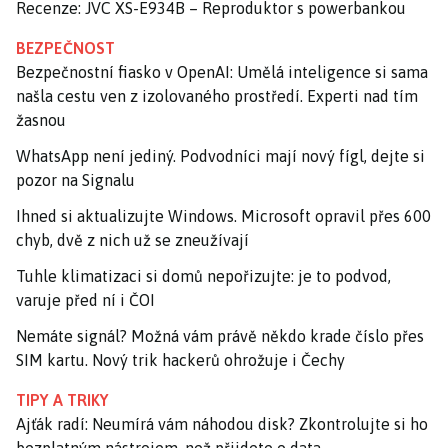
Recenze: JVC XS-E934B – Reproduktor s powerbankou
BEZPEČNOST
Bezpečnostní fiasko v OpenAI: Umělá inteligence si sama
našla cestu ven z izolovaného prostředí. Experti nad tím
žasnou
WhatsApp není jediný. Podvodníci mají nový fígl, dejte si
pozor na Signalu
Ihned si aktualizujte Windows. Microsoft opravil přes 600
chyb, dvě z nich už se zneužívají
Tuhle klimatizaci si domů nepořizujte: je to podvod,
varuje před ní i ČOI
Nemáte signál? Možná vám právě někdo krade číslo přes
SIM kartu. Nový trik hackerů ohrožuje i Čechy
TIPY A TRIKY
Ajťák radí: Neumírá vám náhodou disk? Zkontrolujte si ho