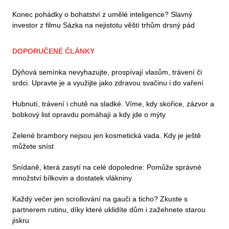
Konec pohádky o bohatství z umělé inteligence? Slavný
investor z filmu Sázka na nejistotu věští trhům drsný pád
DOPORUČENÉ ČLÁNKY
Dýňová semínka nevyhazujte, prospívají vlasům, trávení či
srdci. Upravte je a využijte jako zdravou svačinu i do vaření
Hubnutí, trávení i chutě na sladké. Víme, kdy skořice, zázvor a
bobkový list opravdu pomáhají a kdy jde o mýty
Zelené brambory nejsou jen kosmetická vada. Kdy je ještě
můžete sníst
Snídaně, která zasytí na celé dopoledne: Pomůže správné
množství bílkovin a dostatek vlákniny
Každý večer jen scrollování na gauči a ticho? Zkuste s
partnerem rutinu, díky které uklidíte dům i zažehnete starou
jiskru