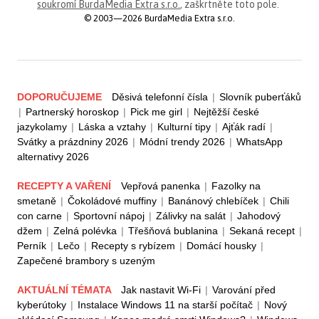
soukromí BurdaMedia Extra s.r.o.
, zaškrtněte toto pole.
© 2003—2026 BurdaMedia Extra s.r.o.
DOPORUČUJEME
Děsivá telefonní čísla
|
Slovník puberťáků
|
Partnerský horoskop
|
Pick me girl
|
Nejtěžší české
jazykolamy
|
Láska a vztahy
|
Kulturní tipy
|
Ajťák radí
|
Svátky a prázdniny 2026
|
Módní trendy 2026
|
WhatsApp
alternativy 2026
RECEPTY A VAŘENÍ
Vepřová panenka
|
Fazolky na
smetaně
|
Čokoládové muffiny
|
Banánový chlebíček
|
Chili
con carne
|
Sportovní nápoj
|
Zálivky na salát
|
Jahodový
džem
|
Zelná polévka
|
Třešňová bublanina
|
Sekaná recept
|
Perník
|
Lečo
|
Recepty s rybízem
|
Domácí housky
|
Zapečené brambory s uzeným
AKTUÁLNÍ TÉMATA
Jak nastavit Wi-Fi
|
Varování před
kyberútoky
|
Instalace Windows 11 na starší počítač
|
Nový