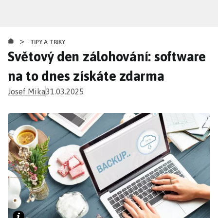
Přejít
k
hlavnímu
>
obsahu
TIPY A TRIKY
Světový den zálohování: software
na to dnes získáte zdarma
Josef Mika
31.03.2025