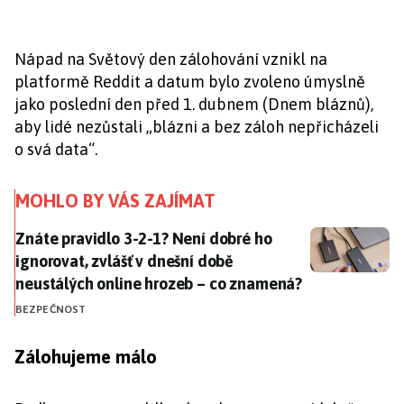
Nápad na Světový den zálohování vznikl na
platformě Reddit a datum bylo zvoleno úmyslně
jako poslední den před 1. dubnem (Dnem bláznů),
aby lidé nezůstali „blázni a bez záloh nepřicházeli
o svá data“.
MOHLO BY VÁS ZAJÍMAT
Znáte pravidlo 3-2-1? Není dobré ho ignorovat, zvláš
Znáte pravidlo 3-2-1? Není dobré ho
ignorovat, zvlášť v dnešní době
neustálých online hrozeb – co znamená?
BEZPEČNOST
Zálohujeme málo