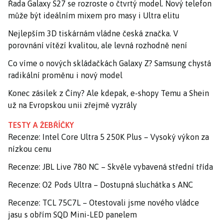
Řada Galaxy S27 se rozroste o čtvrtý model. Nový telefon
může být ideálním mixem pro masy i Ultra elitu
Nejlepším 3D tiskárnám vládne česká značka. V
porovnání vítězí kvalitou, ale levná rozhodně není
Co víme o nových skládačkách Galaxy Z? Samsung chystá
radikální proměnu i nový model
Konec zásilek z Číny? Ale kdepak, e-shopy Temu a Shein
už na Evropskou unii zřejmě vyzrály
TESTY A ŽEBŘÍČKY
Recenze: Intel Core Ultra 5 250K Plus – Vysoký výkon za
nízkou cenu
Recenze: JBL Live 780 NC – Skvěle vybavená střední třída
Recenze: O2 Pods Ultra – Dostupná sluchátka s ANC
Recenze: TCL 75C7L – Otestovali jsme nového vládce
jasu s obřím SQD Mini-LED panelem