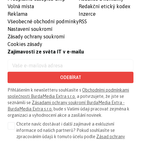
Volná místa
Redakční etický kodex
Reklama
Inzerce
Všeobecné obchodní podmínky
RSS
Nastavení soukromí
Zásady ochrany soukromí
Cookies zásady
Zajímavosti ze světa IT v e-mailu
ODEBÍRAT
Přihlášením k newsletteru souhlasíte s
Obchodními podmínkami
společnosti BurdaMedia Extra s.r.o.
a potvrzujete, že jste se
seznámili se
Zásadami ochrany soukromí BurdaMedia Extra -
BurdaMedia Extra s.r.o.
bude s Vašimi údaji pracovat zejména k
organizaci a vyhodnocení akce a zasílání novinek.
Chcete navíc dostávat i další zajímavé a exkluzivní
informace od našich partnerů? Pokud souhlasíte se
zpracováním údajů k tomuto účelu podle
Zásad ochrany