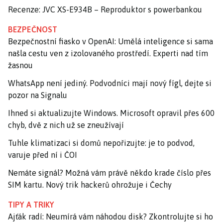
Recenze: JVC XS-E934B – Reproduktor s powerbankou
BEZPEČNOST
Bezpečnostní fiasko v OpenAI: Umělá inteligence si sama
našla cestu ven z izolovaného prostředí. Experti nad tím
žasnou
WhatsApp není jediný. Podvodníci mají nový fígl, dejte si
pozor na Signalu
Ihned si aktualizujte Windows. Microsoft opravil přes 600
chyb, dvě z nich už se zneužívají
Tuhle klimatizaci si domů nepořizujte: je to podvod,
varuje před ní i ČOI
Nemáte signál? Možná vám právě někdo krade číslo přes
SIM kartu. Nový trik hackerů ohrožuje i Čechy
TIPY A TRIKY
Ajťák radí: Neumírá vám náhodou disk? Zkontrolujte si ho