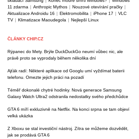
skládací Samsung
|
Konec modré smrti Windows?
|
Windows
11 zdarma
|
Anthropic Mythos
|
Nouzové otevírání pračky
|
Aktualizace Androidu 16
|
Elektromobilita
|
iPhone 17
|
VLC
TV
|
Klimatizace Maoudegola
|
Nejlepší Linux
ČLÁNKY CHIP.CZ
Rýpanec do Mety. Brýle DuckDuckGo neumí vůbec nic, ale
právě proto se vyprodaly během několika dní
Ajťák radí: Některé aplikace od Googlu umí vyždímat baterii
telefonu. Omezte jejich práci na pozadí
Téměř dokonalé chytré hodinky. Nová generace Samsung
Galaxy Watch Ultra2 odstranila nedostatky svého předchůdce
GTA 6 míří exkluzivně na Netflix. Na konci srpna se tam objeví
velká ukázka
Z Xboxu se stal investiční nástroj. Zítra se můžeme dozvědět,
jak se prodává GTA 6