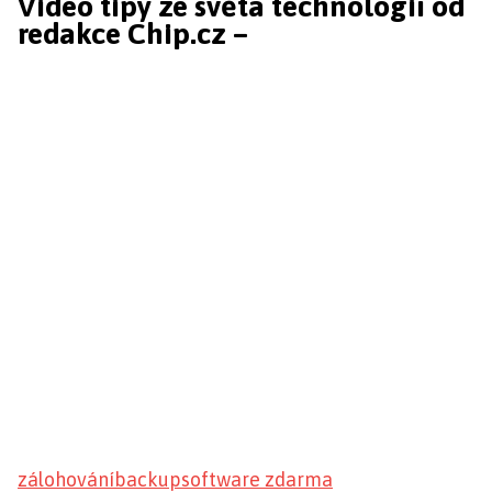
Video tipy ze světa technologií od
redakce Chip.cz –
zálohování
backup
software zdarma