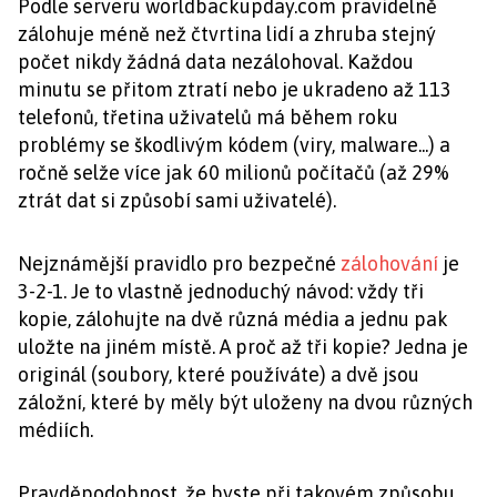
Podle serveru worldbackupday.com pravidelně
zálohuje méně než čtvrtina lidí a zhruba stejný
počet nikdy žádná data nezálohoval. Každou
minutu se přitom ztratí nebo je ukradeno až 113
telefonů, třetina uživatelů má během roku
problémy se škodlivým kódem (viry, malware...) a
ročně selže více jak 60 milionů počítačů (až 29%
ztrát dat si způsobí sami uživatelé).
Nejznámější pravidlo pro bezpečné
zálohování
je
3-2-1. Je to vlastně jednoduchý návod: vždy tři
kopie, zálohujte na dvě různá média a jednu pak
uložte na jiném místě. A proč až tři kopie? Jedna je
originál (soubory, které používáte) a dvě jsou
záložní, které by měly být uloženy na dvou různých
médiích.
Pravděpodobnost, že byste při takovém způsobu