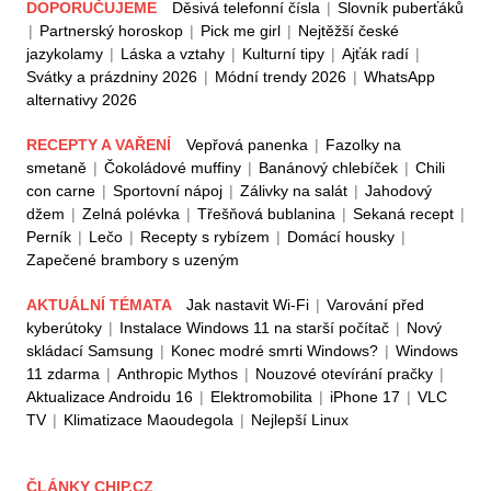
DOPORUČUJEME
Děsivá telefonní čísla
|
Slovník puberťáků
|
Partnerský horoskop
|
Pick me girl
|
Nejtěžší české
jazykolamy
|
Láska a vztahy
|
Kulturní tipy
|
Ajťák radí
|
Svátky a prázdniny 2026
|
Módní trendy 2026
|
WhatsApp
alternativy 2026
RECEPTY A VAŘENÍ
Vepřová panenka
|
Fazolky na
smetaně
|
Čokoládové muffiny
|
Banánový chlebíček
|
Chili
con carne
|
Sportovní nápoj
|
Zálivky na salát
|
Jahodový
džem
|
Zelná polévka
|
Třešňová bublanina
|
Sekaná recept
|
Perník
|
Lečo
|
Recepty s rybízem
|
Domácí housky
|
Zapečené brambory s uzeným
AKTUÁLNÍ TÉMATA
Jak nastavit Wi-Fi
|
Varování před
kyberútoky
|
Instalace Windows 11 na starší počítač
|
Nový
skládací Samsung
|
Konec modré smrti Windows?
|
Windows
11 zdarma
|
Anthropic Mythos
|
Nouzové otevírání pračky
|
Aktualizace Androidu 16
|
Elektromobilita
|
iPhone 17
|
VLC
TV
|
Klimatizace Maoudegola
|
Nejlepší Linux
ČLÁNKY CHIP.CZ