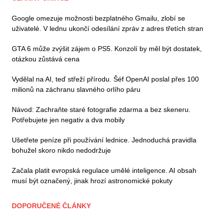
Google omezuje možnosti bezplatného Gmailu, zlobí se
uživatelé. V lednu ukončí odesílání zpráv z adres třetích stran
GTA 6 může zvýšit zájem o PS5. Konzolí by měl být dostatek,
otázkou zůstává cena
Vydělal na AI, teď střeží přírodu. Šéf OpenAI poslal přes 100
milionů na záchranu slavného orlího páru
Návod: Zachraňte staré fotografie zdarma a bez skeneru.
Potřebujete jen negativ a dva mobily
Ušetřete peníze při používání lednice. Jednoduchá pravidla
bohužel skoro nikdo nedodržuje
Začala platit evropská regulace umělé inteligence. AI obsah
musí být označený, jinak hrozí astronomické pokuty
DOPORUČENÉ ČLÁNKY