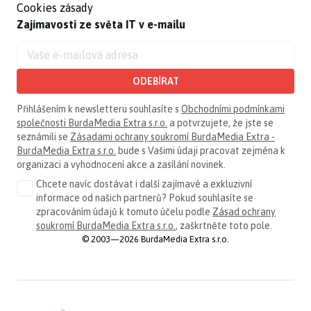
Cookies zásady
Zajímavosti ze světa IT v e-mailu
ODEBÍRAT
Přihlášením k newsletteru souhlasíte s
Obchodními podmínkami
společnosti BurdaMedia Extra s.r.o.
a potvrzujete, že jste se
seznámili se
Zásadami ochrany soukromí BurdaMedia Extra -
BurdaMedia Extra s.r.o.
bude s Vašimi údaji pracovat zejména k
organizaci a vyhodnocení akce a zasílání novinek.
Chcete navíc dostávat i další zajímavé a exkluzivní
informace od našich partnerů? Pokud souhlasíte se
zpracováním údajů k tomuto účelu podle
Zásad ochrany
soukromí BurdaMedia Extra s.r.o.
, zaškrtněte toto pole.
© 2003—2026 BurdaMedia Extra s.r.o.