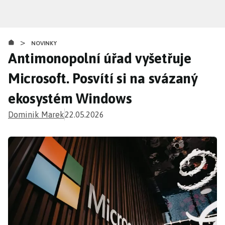
Přejít
k
hlavnímu
>
obsahu
NOVINKY
Antimonopolní úřad vyšetřuje
Microsoft. Posvítí si na svázaný
ekosystém Windows
Dominik Marek
22.05.2026