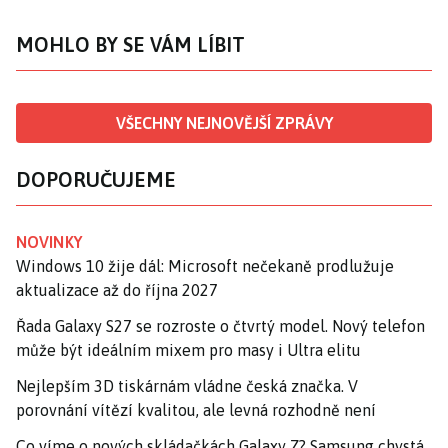
MOHLO BY SE VÁM LÍBIT
VŠECHNY NEJNOVĚJŠÍ ZPRÁVY
DOPORUČUJEME
NOVINKY
Windows 10 žije dál: Microsoft nečekaně prodlužuje
aktualizace až do října 2027
Řada Galaxy S27 se rozroste o čtvrtý model. Nový telefon
může být ideálním mixem pro masy i Ultra elitu
Nejlepším 3D tiskárnám vládne česká značka. V
porovnání vítězí kvalitou, ale levná rozhodně není
Co víme o nových skládačkách Galaxy Z? Samsung chystá