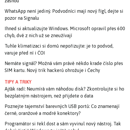
žasnou
WhatsApp není jediný. Podvodníci mají nový fígl, dejte si
pozor na Signalu
Ihned si aktualizujte Windows. Microsoft opravil přes 600
chyb, dvě z nich už se zneužívají
Tuhle klimatizaci si domů nepořizujte: je to podvod,
varuje před ní i ČOI
Nemáte signál? Možná vám právě někdo krade číslo přes
SIM kartu. Nový trik hackerů ohrožuje i Čechy
TIPY A TRIKY
Ajťák radí: Neumírá vám náhodou disk? Zkontrolujte si ho
bezplatným nástrojem, než přijdete o data
Poznejte tajemství barevných USB portů: Co znamenají
černé, oranžové a modré konektory?
Programátor si řekl dost a sám vyvinul nový nástroj. Tak