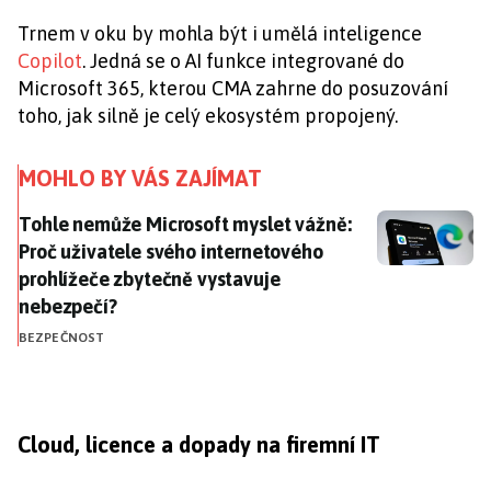
Trnem v oku by mohla být i umělá inteligence
Copilot
. Jedná se o AI funkce integrované do
Microsoft 365, kterou CMA zahrne do posuzování
toho, jak silně je celý ekosystém propojený.
MOHLO BY VÁS ZAJÍMAT
Tohle nemůže Microsoft myslet vážně: Proč uživatele
Tohle nemůže Microsoft myslet vážně:
Proč uživatele svého internetového
prohlížeče zbytečně vystavuje
nebezpečí?
BEZPEČNOST
Cloud, licence a dopady na firemní IT