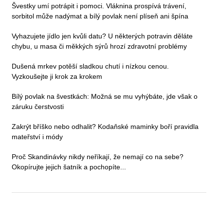
Švestky umí potrápit i pomoci. Vláknina prospívá trávení,
sorbitol může nadýmat a bílý povlak není plíseň ani špína
Vyhazujete jídlo jen kvůli datu? U některých potravin děláte
chybu, u masa či měkkých sýrů hrozí zdravotní problémy
Dušená mrkev potěší sladkou chutí i nízkou cenou.
Vyzkoušejte ji krok za krokem
Bílý povlak na švestkách: Možná se mu vyhýbáte, jde však o
záruku čerstvosti
Zakrýt bříško nebo odhalit? Kodaňské maminky boří pravidla
mateřství i módy
Proč Skandinávky nikdy neříkají, že nemají co na sebe?
Okopírujte jejich šatník a pochopíte...