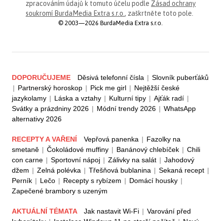
zpracováním údajů k tomuto účelu podle
Zásad ochrany
soukromí BurdaMedia Extra s.r.o.
, zaškrtněte toto pole.
© 2003—2026 BurdaMedia Extra s.r.o.
DOPORUČUJEME
Děsivá telefonní čísla
|
Slovník puberťáků
|
Partnerský horoskop
|
Pick me girl
|
Nejtěžší české
jazykolamy
|
Láska a vztahy
|
Kulturní tipy
|
Ajťák radí
|
Svátky a prázdniny 2026
|
Módní trendy 2026
|
WhatsApp
alternativy 2026
RECEPTY A VAŘENÍ
Vepřová panenka
|
Fazolky na
smetaně
|
Čokoládové muffiny
|
Banánový chlebíček
|
Chili
con carne
|
Sportovní nápoj
|
Zálivky na salát
|
Jahodový
džem
|
Zelná polévka
|
Třešňová bublanina
|
Sekaná recept
|
Perník
|
Lečo
|
Recepty s rybízem
|
Domácí housky
|
Zapečené brambory s uzeným
AKTUÁLNÍ TÉMATA
Jak nastavit Wi-Fi
|
Varování před