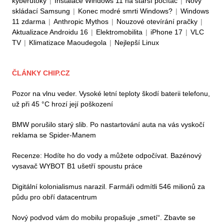
kyberútoky
|
Instalace Windows 11 na starší počítač
|
Nový
skládací Samsung
|
Konec modré smrti Windows?
|
Windows
11 zdarma
|
Anthropic Mythos
|
Nouzové otevírání pračky
|
Aktualizace Androidu 16
|
Elektromobilita
|
iPhone 17
|
VLC
TV
|
Klimatizace Maoudegola
|
Nejlepší Linux
ČLÁNKY CHIP.CZ
Pozor na vlnu veder. Vysoké letní teploty škodí baterii telefonu,
už při 45 °C hrozí její poškození
BMW porušilo starý slib. Po nastartování auta na vás vyskočí
reklama se Spider-Manem
Recenze: Hodíte ho do vody a můžete odpočívat. Bazénový
vysavač WYBOT B1 ušetří spoustu práce
Digitální kolonialismus narazil. Farmáři odmítli 546 milionů za
půdu pro obří datacentrum
Nový podvod vám do mobilu propašuje „smetí“. Zbavte se