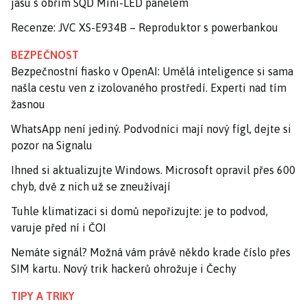
jasu s obřím SQD Mini-LED panelem
Recenze: JVC XS-E934B – Reproduktor s powerbankou
BEZPEČNOST
Bezpečnostní fiasko v OpenAI: Umělá inteligence si sama
našla cestu ven z izolovaného prostředí. Experti nad tím
žasnou
WhatsApp není jediný. Podvodníci mají nový fígl, dejte si
pozor na Signalu
Ihned si aktualizujte Windows. Microsoft opravil přes 600
chyb, dvě z nich už se zneužívají
Tuhle klimatizaci si domů nepořizujte: je to podvod,
varuje před ní i ČOI
Nemáte signál? Možná vám právě někdo krade číslo přes
SIM kartu. Nový trik hackerů ohrožuje i Čechy
TIPY A TRIKY