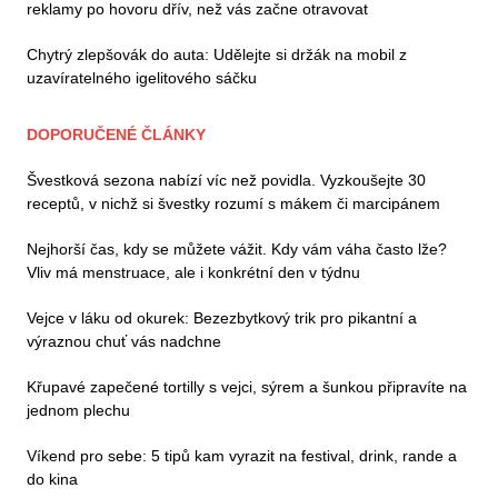
reklamy po hovoru dřív, než vás začne otravovat
Chytrý zlepšovák do auta: Udělejte si držák na mobil z
uzavíratelného igelitového sáčku
DOPORUČENÉ ČLÁNKY
Švestková sezona nabízí víc než povidla. Vyzkoušejte 30
receptů, v nichž si švestky rozumí s mákem či marcipánem
Nejhorší čas, kdy se můžete vážit. Kdy vám váha často lže?
Vliv má menstruace, ale i konkrétní den v týdnu
Vejce v láku od okurek: Bezezbytkový trik pro pikantní a
výraznou chuť vás nadchne
Křupavé zapečené tortilly s vejci, sýrem a šunkou připravíte na
jednom plechu
Víkend pro sebe: 5 tipů kam vyrazit na festival, drink, rande a
do kina