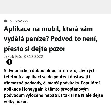
Přejít
k
hlavnímu
>
obsahu
NOVINKY
Aplikace na mobil, která vám
vydělá peníze? Podvod to není,
přesto si dejte pozor
Jakub Fišer
07.12.2022
S dynamickou dobou plnou internetu, chytrých
telefonů a aplikací se do popředí dostávají i
všemožné podvody, či menší podvůdky. Populární
aplikace Honeygain k těmto prvoplánovým
podvodům vyloženě nepatří, i tak si na ni ale dejte
velký pozor.