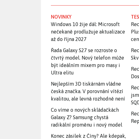
NOVINKY
TES
Windows 10 žije dál: Microsoft
Rec
nečekaně prodlužuje aktualizace
Plu
až do října 2027
ce
Řada Galaxy S27 se rozroste o
Rec
čtvrtý model. Nový telefon může
Skv
být ideálním mixem pro masy i
Rec
Ultra elitu
Dos
Nejlepším 3D tiskárnám vládne
Rec
česká značka. V porovnání vítězí
jsm
kvalitou, ale levná rozhodně není
SQD
Co víme o nových skládačkách
Rec
Galaxy Z? Samsung chystá
Rep
radikální proměnu i nový model
Konec zásilek z Číny? Ale kdepak,