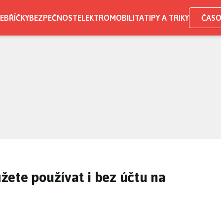
EBŘÍČKY
BEZPEČNOST
ELEKTROMOBILITA
TIPY A TRIKY
ČASO
žete používat i bez účtu na