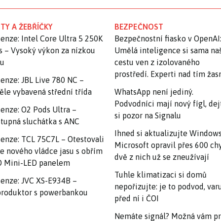
TY A ŽEBŘÍČKY
BEZPEČNOST
enze: Intel Core Ultra 5 250K
Bezpečnostní fiasko v OpenAI
s – Vysoký výkon za nízkou
Umělá inteligence si sama na
nu
cestu ven z izolovaného
prostředí. Experti nad tím ža
enze: JBL Live 780 NC –
ěle vybavená střední třída
WhatsApp není jediný.
Podvodníci mají nový fígl, dej
enze: O2 Pods Ultra –
si pozor na Signalu
tupná sluchátka s ANC
Ihned si aktualizujte Windows
enze: TCL 75C7L – Otestovali
Microsoft opravil přes 600 ch
e nového vládce jasu s obřím
dvě z nich už se zneužívají
 Mini-LED panelem
Tuhle klimatizaci si domů
enze: JVC XS-E934B –
nepořizujte: je to podvod, var
roduktor s powerbankou
před ní i ČOI
Nemáte signál? Možná vám p