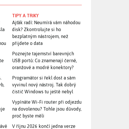
TIPY A TRIKY
:
Ajťák radí: Neumírá vám náhodou
šla
disk? Zkontrolujte si ho
bezplatným nástrojem, než
snou
přijdete o data
Poznejte tajemství barevných
te
USB portů: Co znamenají černé,
oranžové a modré konektory?
.
Programátor si řekl dost a sám
yb,
vyvinul nový nástroj. Tak dobrý
čistič Windows tu ještě nebyl
Vypínáte Wi-Fi router při odjezdu
uje
na dovolenou? Tohle jsou důvody,
proč byste měli
rávě
V říjnu 2026 končí jedna verze