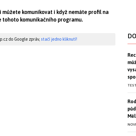
 můžete komunikovat i když nemáte profil na
e tohoto komunikačního programu.
DO
hip.cz do Google zpráv,
stačí jedno kliknutí!
Rec
Rec
můž
vys
spo
TES
Rod
Rod
půd
Měl
NOV