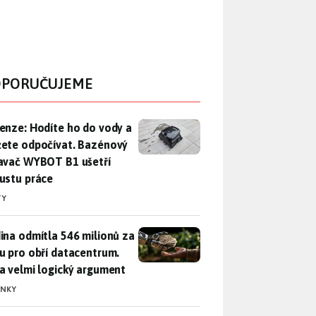
PORUČUJEME
enze: Hodíte ho do vody a můžete odpočívat. Bazénový vysava
enze: Hodíte ho do vody a
ete odpočívat. Bazénový
avač WYBOT B1 ušetří
ustu práce
TY
ina odmítla 546 milionů za půdu pro obří datacentrum. Měla 
ina odmítla 546 milionů za
u pro obří datacentrum.
a velmi logický argument
INKY