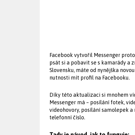
Facebook vytvořil Messenger proto,
psát si a pobavit se s kamarády a 
Slovensku, máte od nynějška novou 
nutnosti mít profil na Facebooku.
Díky této aktualizaci si mnohem ví
Messenger má – posílání fotek, vide
videohovory, posílání samolepek a m
telefonní číslo.
Tady je návod, jak to funguje: