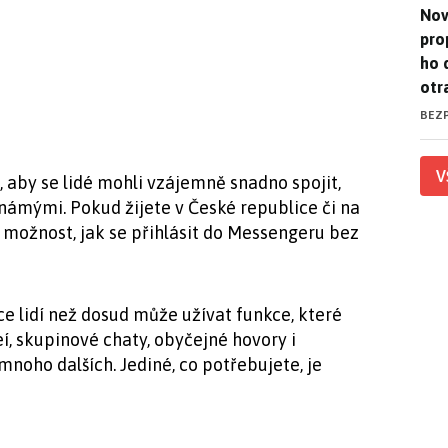
Nov
Nov
pro
ho 
otr
BEZ
V
 aby se lidé mohli vzájemně snadno spojit,
známými. Pokud žijete v České republice či na
možnost, jak se přihlásit do Messengeru bez
ce lidí než dosud může užívat funkce, které
í, skupinové chaty, obyčejné hovory i
noho dalších. Jediné, co potřebujete, je