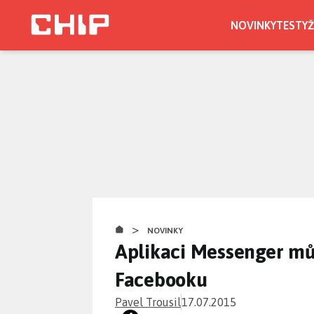
Přejít
k
NOVINKY
TESTY
Ž
hlavnímu
obsahu
>
NOVINKY
Aplikaci Messenger mů
Facebooku
Pavel Trousil
17.07.2015