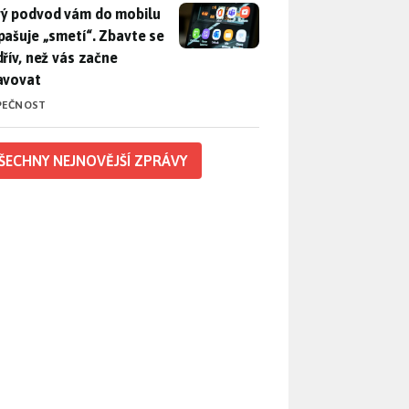
ý podvod vám do mobilu propašuje „smetí“. Zbavte se ho dřív, 
ý podvod vám do mobilu
pašuje „smetí“. Zbavte se
dřív, než vás začne
avovat
PEČNOST
ŠECHNY NEJNOVĚJŠÍ ZPRÁVY