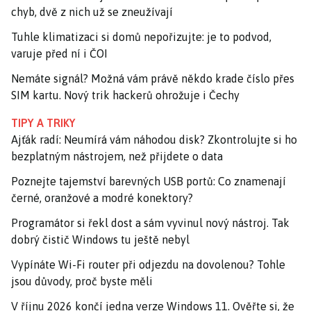
chyb, dvě z nich už se zneužívají
Tuhle klimatizaci si domů nepořizujte: je to podvod,
varuje před ní i ČOI
Nemáte signál? Možná vám právě někdo krade číslo přes
SIM kartu. Nový trik hackerů ohrožuje i Čechy
TIPY A TRIKY
Ajťák radí: Neumírá vám náhodou disk? Zkontrolujte si ho
bezplatným nástrojem, než přijdete o data
Poznejte tajemství barevných USB portů: Co znamenají
černé, oranžové a modré konektory?
Programátor si řekl dost a sám vyvinul nový nástroj. Tak
dobrý čistič Windows tu ještě nebyl
Vypínáte Wi-Fi router při odjezdu na dovolenou? Tohle
jsou důvody, proč byste měli
V říjnu 2026 končí jedna verze Windows 11. Ověřte si, že