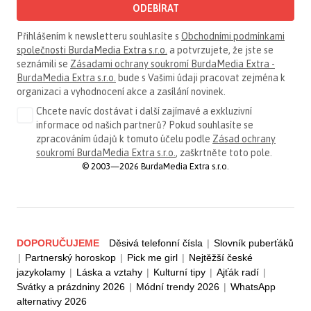
ODEBÍRAT
Přihlášením k newsletteru souhlasíte s
Obchodními podmínkami
společnosti BurdaMedia Extra s.r.o.
a potvrzujete, že jste se
seznámili se
Zásadami ochrany soukromí BurdaMedia Extra -
BurdaMedia Extra s.r.o.
bude s Vašimi údaji pracovat zejména k
organizaci a vyhodnocení akce a zasílání novinek.
Chcete navíc dostávat i další zajímavé a exkluzivní
informace od našich partnerů? Pokud souhlasíte se
zpracováním údajů k tomuto účelu podle
Zásad ochrany
soukromí BurdaMedia Extra s.r.o.
, zaškrtněte toto pole.
© 2003—2026 BurdaMedia Extra s.r.o.
DOPORUČUJEME
Děsivá telefonní čísla
|
Slovník puberťáků
|
Partnerský horoskop
|
Pick me girl
|
Nejtěžší české
jazykolamy
|
Láska a vztahy
|
Kulturní tipy
|
Ajťák radí
|
Svátky a prázdniny 2026
|
Módní trendy 2026
|
WhatsApp
alternativy 2026