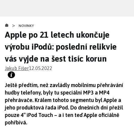
Přejít
k
hlavnímu
>
obsahu
NOVINKY
Apple po 21 letech ukončuje
výrobu iPodů: poslední relikvie
vás vyjde na šest tisíc korun
Jakub Fišer
12.05.2022
Ještě předtím, než zavládly mobilnímu přehrávání
hudby telefony, byly tu speciální MP3 a MP4
přehrávače. Králem tohoto segmentu byl Apple a
jeho produktová řada iPod. Do dnešních dní přežil
pouze 4″ iPod Touch – a i ten teď Apple oficiálně
pohřbívá.