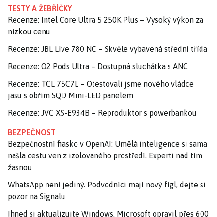
TESTY A ŽEBŘÍČKY
Recenze: Intel Core Ultra 5 250K Plus – Vysoký výkon za
nízkou cenu
Recenze: JBL Live 780 NC – Skvěle vybavená střední třída
Recenze: O2 Pods Ultra – Dostupná sluchátka s ANC
Recenze: TCL 75C7L – Otestovali jsme nového vládce
jasu s obřím SQD Mini-LED panelem
Recenze: JVC XS-E934B – Reproduktor s powerbankou
BEZPEČNOST
Bezpečnostní fiasko v OpenAI: Umělá inteligence si sama
našla cestu ven z izolovaného prostředí. Experti nad tím
žasnou
WhatsApp není jediný. Podvodníci mají nový fígl, dejte si
pozor na Signalu
Ihned si aktualizujte Windows. Microsoft opravil přes 600