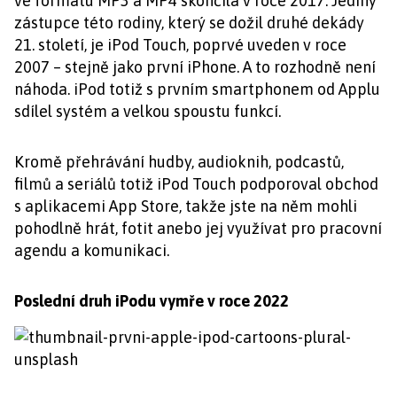
ve formátu MP3 a MP4 skončila v roce 2017. Jediný
zástupce této rodiny, který se dožil druhé dekády
21. století, je iPod Touch, poprvé uveden v roce
2007 – stejně jako první iPhone. A to rozhodně není
náhoda. iPod totiž s prvním smartphonem od Applu
sdílel systém a velkou spoustu funkcí.
Kromě přehrávání hudby, audioknih, podcastů,
filmů a seriálů totiž iPod Touch podporoval obchod
s aplikacemi App Store, takže jste na něm mohli
pohodlně hrát, fotit anebo jej využívat pro pracovní
agendu a komunikaci.
Poslední druh iPodu vymře v roce 2022