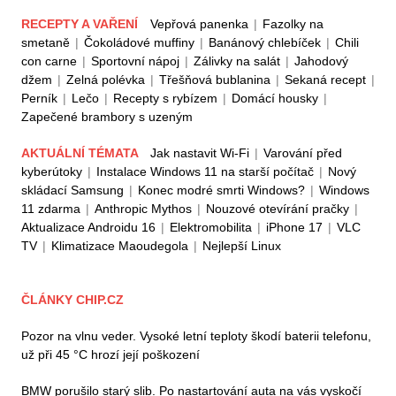
RECEPTY A VAŘENÍ
Vepřová panenka
|
Fazolky na
smetaně
|
Čokoládové muffiny
|
Banánový chlebíček
|
Chili
con carne
|
Sportovní nápoj
|
Zálivky na salát
|
Jahodový
džem
|
Zelná polévka
|
Třešňová bublanina
|
Sekaná recept
|
Perník
|
Lečo
|
Recepty s rybízem
|
Domácí housky
|
Zapečené brambory s uzeným
AKTUÁLNÍ TÉMATA
Jak nastavit Wi-Fi
|
Varování před
kyberútoky
|
Instalace Windows 11 na starší počítač
|
Nový
skládací Samsung
|
Konec modré smrti Windows?
|
Windows
11 zdarma
|
Anthropic Mythos
|
Nouzové otevírání pračky
|
Aktualizace Androidu 16
|
Elektromobilita
|
iPhone 17
|
VLC
TV
|
Klimatizace Maoudegola
|
Nejlepší Linux
ČLÁNKY CHIP.CZ
Pozor na vlnu veder. Vysoké letní teploty škodí baterii telefonu,
už při 45 °C hrozí její poškození
BMW porušilo starý slib. Po nastartování auta na vás vyskočí