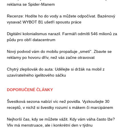
reklama se Spider-Manem
Recenze: Hodíte ho do vody a můžete odpočívat. Bazénový
vysavač WYBOT B1 ušetří spoustu práce
Digitální kolonialismus narazil. Farmáři odmítli 546 milionů za
půdu pro obří datacentrum
Nový podvod vám do mobilu propašuje „smetí“. Zbavte se
reklamy po hovoru dřív, než vás začne otravovat
Chytrý zlepšovák do auta: Udělejte si držák na mobil z
uzavíratelného igelitového sáčku
DOPORUČENÉ ČLÁNKY
Švestková sezona nabízí víc než povidla. Vyzkoušejte 30
receptů, v nichž si švestky rozumí s mákem či marcipánem
Nejhorší čas, kdy se můžete vážit. Kdy vám váha často lže?
Vliv má menstruace, ale i konkrétní den v týdnu