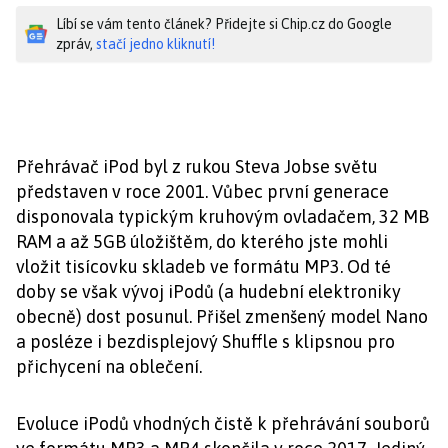
Líbí se vám tento článek? Přidejte si Chip.cz do Google
zpráv,
stačí jedno kliknutí!
Přehrávač iPod byl z rukou Steva Jobse světu
představen v roce 2001. Vůbec první generace
disponovala typickým kruhovým ovladačem, 32 MB
RAM a až 5GB úložištěm, do kterého jste mohli
vložit tisícovku skladeb ve formátu MP3. Od té
doby se však vývoj iPodů (a hudební elektroniky
obecně) dost posunul. Přišel zmenšený model Nano
a posléze i bezdisplejový Shuffle s klipsnou pro
přichycení na oblečení.
Evoluce iPodů vhodných čistě k přehrávání souborů