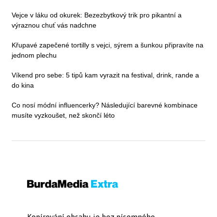
Vejce v láku od okurek: Bezezbytkový trik pro pikantní a
výraznou chuť vás nadchne
Křupavé zapečené tortilly s vejci, sýrem a šunkou připravíte na
jednom plechu
Víkend pro sebe: 5 tipů kam vyrazit na festival, drink, rande a
do kina
Co nosí módní influencerky? Následující barevné kombinace
musíte vyzkoušet, než skončí léto
Kopírování obsahu je bez písemného