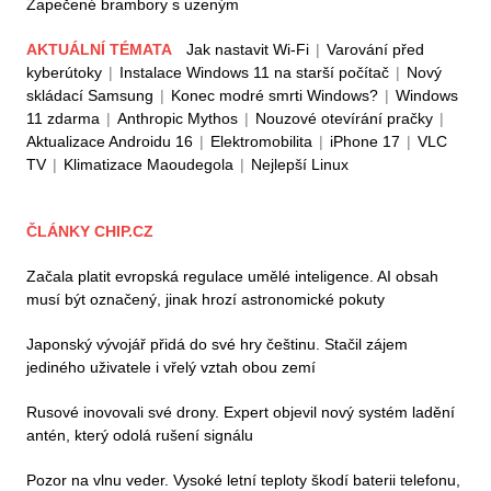
Zapečené brambory s uzeným
AKTUÁLNÍ TÉMATA
Jak nastavit Wi-Fi
|
Varování před
kyberútoky
|
Instalace Windows 11 na starší počítač
|
Nový
skládací Samsung
|
Konec modré smrti Windows?
|
Windows
11 zdarma
|
Anthropic Mythos
|
Nouzové otevírání pračky
|
Aktualizace Androidu 16
|
Elektromobilita
|
iPhone 17
|
VLC
TV
|
Klimatizace Maoudegola
|
Nejlepší Linux
ČLÁNKY CHIP.CZ
Začala platit evropská regulace umělé inteligence. AI obsah
musí být označený, jinak hrozí astronomické pokuty
Japonský vývojář přidá do své hry češtinu. Stačil zájem
jediného uživatele i vřelý vztah obou zemí
Rusové inovovali své drony. Expert objevil nový systém ladění
antén, který odolá rušení signálu
Pozor na vlnu veder. Vysoké letní teploty škodí baterii telefonu,