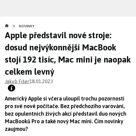
Přejít
k
hlavnímu
>
obsahu
NOVINKY
Apple představil nové stroje:
dosud nejvýkonnější MacBook
stojí 192 tisíc, Mac mini je naopak
celkem levný
Jakub Fišer
18.01.2023
Americký Apple si včera uloupil trochu pozornosti
pro své nové počítače. Bez předchozího varování,
bez opulentních živých akcí představil duo nových
MacBooků Pro a také nový Mac mini. Čím novinky
zaujmou?