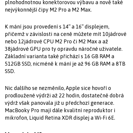
plnohodnotnou konektorovou výbavu a nově také
nejvýkonnější čipy M2 Pro a M2 Max.
K mání jsou provedení s 14″ a 16″ displejem,
přičemž v závislosti na ceně můžete mít 10jádrové
nebo 12jádrové CPU M2 Pro či M2 Max a až
38jádrové GPU pro ty opravdu náročné uživatele.
Základní varianta také přichází s 16 GB RAM a
512GB SSD, nicméně k mání je až 96 GB RAM a 8TB
SSD.
Nic dalšího se nezměnilo, Apple sice hovoří o
prodloužené výdrži až 22 hodin, dostatečně dobrá
výdrž však panovala již u předchozí generace.
MacBooky Pro mají dále kvalitní reproduktor i
mikrofon, Liquid Retina XDR displej a Wi-Fi 6E.