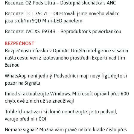
Recenze: O2 Pods Ultra – Dostupná sluchátka s ANC
Recenze: TCL 75C7L – Otestovali jsme nového vládce
jasu s obřím SQD Mini-LED panelem
Recenze: JVC XS-E934B – Reproduktor s powerbankou
BEZPEČNOST
Bezpečnostní fiasko v OpenAI: Umělá inteligence si sama
našla cestu ven z izolovaného prostředí. Experti nad tím
žasnou
WhatsApp není jediný. Podvodníci mají nový fígl, dejte si
pozor na Signalu
Ihned si aktualizujte Windows. Microsoft opravil přes 600
chyb, dvě z nich už se zneužívají
Tuhle klimatizaci si domů nepořizujte: je to podvod,
varuje před ní i ČOI
Nemáte signál? Možná vám právě někdo krade číslo přes