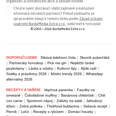
organizaci a vyhodnocení akce a zasílání novinek.
Chcete navíc dostávat i další zajímavé a exkluzivní
informace od našich partnerů? Pokud souhlasíte se
zpracováním údajů k tomuto účelu podle
Zásad ochrany
soukromí BurdaMedia Extra s.r.o.
, zaškrtněte toto pole.
© 2003—2026 BurdaMedia Extra s.r.o.
DOPORUČUJEME
Děsivá telefonní čísla
|
Slovník puberťáků
|
Partnerský horoskop
|
Pick me girl
|
Nejtěžší české
jazykolamy
|
Láska a vztahy
|
Kulturní tipy
|
Ajťák radí
|
Svátky a prázdniny 2026
|
Módní trendy 2026
|
WhatsApp
alternativy 2026
RECEPTY A VAŘENÍ
Vepřová panenka
|
Fazolky na
smetaně
|
Čokoládové muffiny
|
Banánový chlebíček
|
Chili
con carne
|
Sportovní nápoj
|
Zálivky na salát
|
Jahodový
džem
|
Zelná polévka
|
Třešňová bublanina
|
Sekaná recept
|
Perník
|
Lečo
|
Recepty s rybízem
|
Domácí housky
|