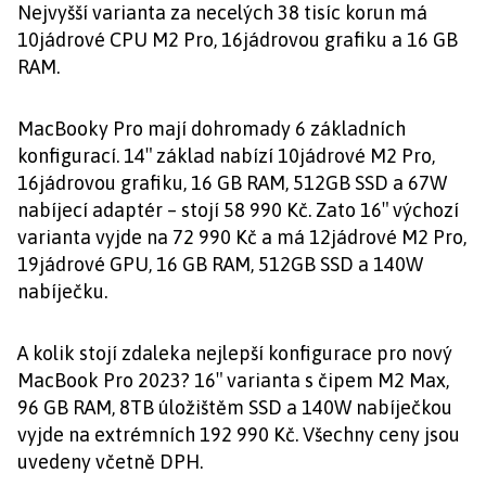
Nejvyšší varianta za necelých 38 tisíc korun má
10jádrové CPU M2 Pro, 16jádrovou grafiku a 16 GB
RAM.
MacBooky Pro mají dohromady 6 základních
konfigurací. 14″ základ nabízí 10jádrové M2 Pro,
16jádrovou grafiku, 16 GB RAM, 512GB SSD a 67W
nabíjecí adaptér – stojí 58 990 Kč. Zato 16″ výchozí
varianta vyjde na 72 990 Kč a má 12jádrové M2 Pro,
19jádrové GPU, 16 GB RAM, 512GB SSD a 140W
nabíječku.
A kolik stojí zdaleka nejlepší konfigurace pro nový
MacBook Pro 2023? 16″ varianta s čipem M2 Max,
96 GB RAM, 8TB úložištěm SSD a 140W nabíječkou
vyjde na extrémních 192 990 Kč. Všechny ceny jsou
uvedeny včetně DPH.