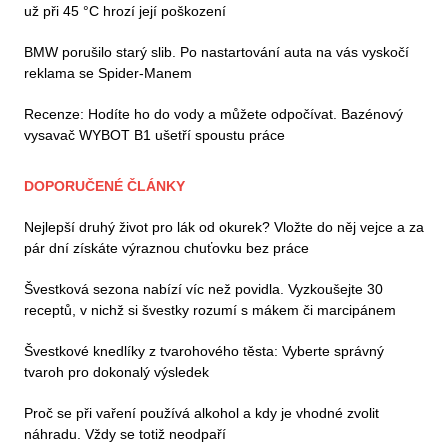
už při 45 °C hrozí její poškození
BMW porušilo starý slib. Po nastartování auta na vás vyskočí
reklama se Spider-Manem
Recenze: Hodíte ho do vody a můžete odpočívat. Bazénový
vysavač WYBOT B1 ušetří spoustu práce
DOPORUČENÉ ČLÁNKY
Nejlepší druhý život pro lák od okurek? Vložte do něj vejce a za
pár dní získáte výraznou chuťovku bez práce
Švestková sezona nabízí víc než povidla. Vyzkoušejte 30
receptů, v nichž si švestky rozumí s mákem či marcipánem
Švestkové knedlíky z tvarohového těsta: Vyberte správný
tvaroh pro dokonalý výsledek
Proč se při vaření používá alkohol a kdy je vhodné zvolit
náhradu. Vždy se totiž neodpaří