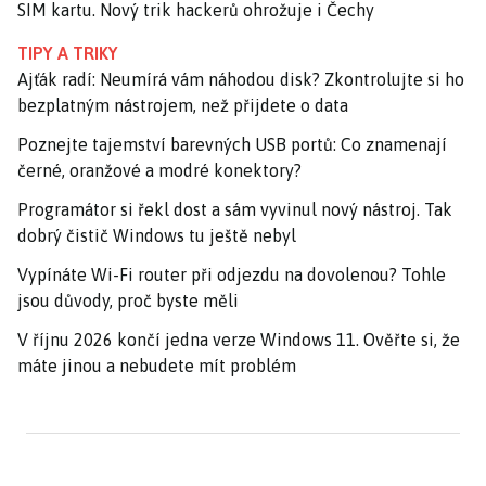
SIM kartu. Nový trik hackerů ohrožuje i Čechy
TIPY A TRIKY
Ajťák radí: Neumírá vám náhodou disk? Zkontrolujte si ho
bezplatným nástrojem, než přijdete o data
Poznejte tajemství barevných USB portů: Co znamenají
černé, oranžové a modré konektory?
Programátor si řekl dost a sám vyvinul nový nástroj. Tak
dobrý čistič Windows tu ještě nebyl
Vypínáte Wi-Fi router při odjezdu na dovolenou? Tohle
jsou důvody, proč byste měli
V říjnu 2026 končí jedna verze Windows 11. Ověřte si, že
máte jinou a nebudete mít problém