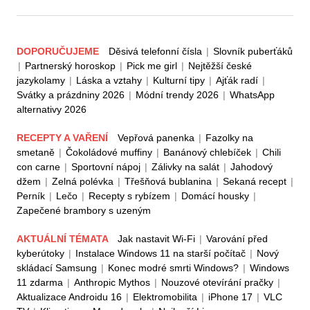
DOPORUČUJEME
Děsivá telefonní čísla
|
Slovník puberťáků
|
Partnerský horoskop
|
Pick me girl
|
Nejtěžší české
jazykolamy
|
Láska a vztahy
|
Kulturní tipy
|
Ajťák radí
|
Svátky a prázdniny 2026
|
Módní trendy 2026
|
WhatsApp
alternativy 2026
RECEPTY A VAŘENÍ
Vepřová panenka
|
Fazolky na
smetaně
|
Čokoládové muffiny
|
Banánový chlebíček
|
Chili
con carne
|
Sportovní nápoj
|
Zálivky na salát
|
Jahodový
džem
|
Zelná polévka
|
Třešňová bublanina
|
Sekaná recept
|
Perník
|
Lečo
|
Recepty s rybízem
|
Domácí housky
|
Zapečené brambory s uzeným
AKTUÁLNÍ TÉMATA
Jak nastavit Wi-Fi
|
Varování před
kyberútoky
|
Instalace Windows 11 na starší počítač
|
Nový
skládací Samsung
|
Konec modré smrti Windows?
|
Windows
11 zdarma
|
Anthropic Mythos
|
Nouzové otevírání pračky
|
Aktualizace Androidu 16
|
Elektromobilita
|
iPhone 17
|
VLC