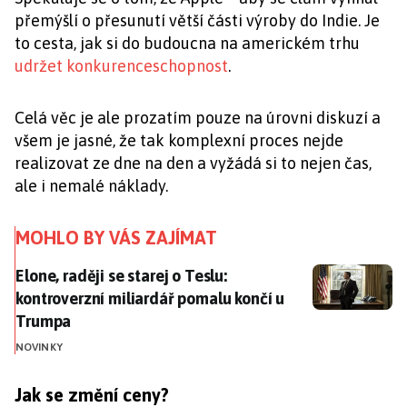
přemýšlí o přesunutí větší části výroby do Indie. Je
to cesta, jak si do budoucna na americkém trhu
udržet konkurenceschopnost
.
Celá věc je ale prozatím pouze na úrovni diskuzí a
všem je jasné, že tak komplexní proces nejde
realizovat ze dne na den a vyžádá si to nejen čas,
ale i nemalé náklady.
MOHLO BY VÁS ZAJÍMAT
Elone, raději se starej o Teslu: kontroverzní miliard
Elone, raději se starej o Teslu:
kontroverzní miliardář pomalu končí u
Trumpa
NOVINKY
Jak se změní ceny?