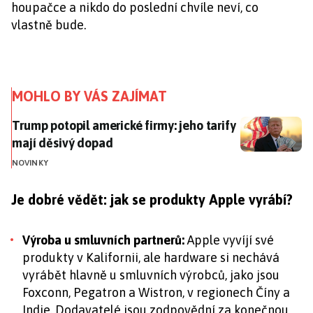
houpačce a nikdo do poslední chvíle neví, co
vlastně bude.
MOHLO BY VÁS ZAJÍMAT
Trump potopil americké firmy: jeho tarify mají děsiv
Trump potopil americké firmy: jeho tarify
mají děsivý dopad
NOVINKY
Je dobré vědět: jak se produkty Apple vyrábí?
Výroba u smluvních partnerů:
Apple vyvíjí své
produkty v Kalifornii, ale hardware si nechává
vyrábět hlavně u smluvních výrobců, jako jsou
Foxconn, Pegatron a Wistron, v regionech Číny a
Indie. Dodavatelé jsou zodpovědní za konečnou