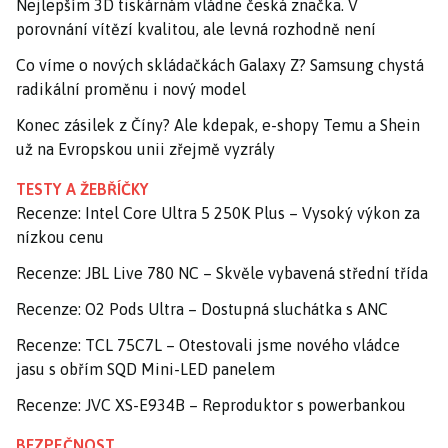
Nejlepším 3D tiskárnám vládne česká značka. V
porovnání vítězí kvalitou, ale levná rozhodně není
Co víme o nových skládačkách Galaxy Z? Samsung chystá
radikální proměnu i nový model
Konec zásilek z Číny? Ale kdepak, e-shopy Temu a Shein
už na Evropskou unii zřejmě vyzrály
TESTY A ŽEBŘÍČKY
Recenze: Intel Core Ultra 5 250K Plus – Vysoký výkon za
nízkou cenu
Recenze: JBL Live 780 NC – Skvěle vybavená střední třída
Recenze: O2 Pods Ultra – Dostupná sluchátka s ANC
Recenze: TCL 75C7L – Otestovali jsme nového vládce
jasu s obřím SQD Mini-LED panelem
Recenze: JVC XS-E934B – Reproduktor s powerbankou
BEZPEČNOST