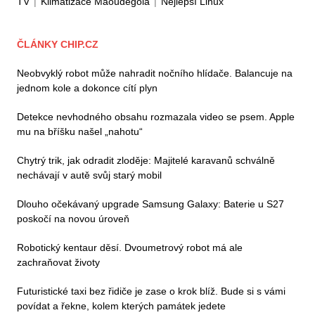
TV
|
Klimatizace Maoudegola
|
Nejlepší Linux
ČLÁNKY CHIP.CZ
Neobvyklý robot může nahradit nočního hlídače. Balancuje na
jednom kole a dokonce cítí plyn
Detekce nevhodného obsahu rozmazala video se psem. Apple
mu na bříšku našel „nahotu“
Chytrý trik, jak odradit zloděje: Majitelé karavanů schválně
nechávají v autě svůj starý mobil
Dlouho očekávaný upgrade Samsung Galaxy: Baterie u S27
poskočí na novou úroveň
Robotický kentaur děsí. Dvoumetrový robot má ale
zachraňovat životy
Futuristické taxi bez řidiče je zase o krok blíž. Bude si s vámi
povídat a řekne, kolem kterých památek jedete