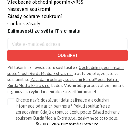
Všeobecné obchodní podmínky
RSS
Nastavení soukromí
Zásady ochrany soukromí
Cookies zásady
Zajímavosti ze světa IT v e-mailu
ODEBÍRAT
Přihlášením k newsletteru souhlasíte s
Obchodními podmínkami
společnosti BurdaMedia Extra s.r.o.
a potvrzujete, že jste se
seznámili se
Zásadami ochrany soukromí BurdaMedia Extra -
BurdaMedia Extra s.r.o.
bude s Vašimi údaji pracovat zejména k
organizaci a vyhodnocení akce a zasílání novinek.
Chcete navíc dostávat i další zajímavé a exkluzivní
informace od našich partnerů? Pokud souhlasíte se
zpracováním údajů k tomuto účelu podle
Zásad ochrany
soukromí BurdaMedia Extra s.r.o.
, zaškrtněte toto pole.
© 2003—2026 BurdaMedia Extra s.r.o.