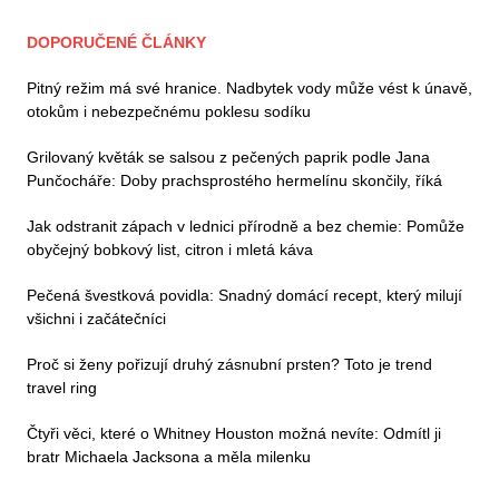
DOPORUČENÉ ČLÁNKY
Pitný režim má své hranice. Nadbytek vody může vést k únavě,
otokům i nebezpečnému poklesu sodíku
Grilovaný květák se salsou z pečených paprik podle Jana
Punčocháře: Doby prachsprostého hermelínu skončily, říká
Jak odstranit zápach v lednici přírodně a bez chemie: Pomůže
obyčejný bobkový list, citron i mletá káva
Pečená švestková povidla: Snadný domácí recept, který milují
všichni i začátečníci
Proč si ženy pořizují druhý zásnubní prsten? Toto je trend
travel ring
Čtyři věci, které o Whitney Houston možná nevíte: Odmítl ji
bratr Michaela Jacksona a měla milenku