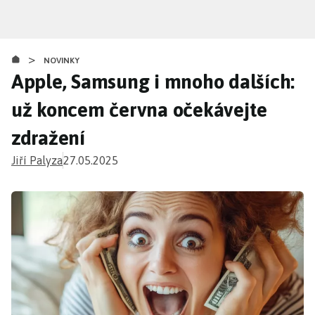
Přejít
k
hlavnímu
>
obsahu
NOVINKY
Apple, Samsung i mnoho dalších:
už koncem června očekávejte
zdražení
Jiří Palyza
27.05.2025