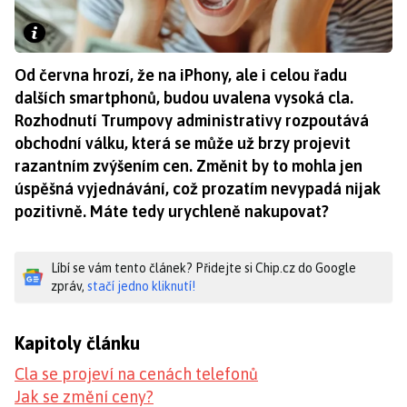
Od června hrozí, že na iPhony, ale i celou řadu
dalších smartphonů, budou uvalena vysoká cla.
Rozhodnutí Trumpovy administrativy rozpoutává
obchodní válku, která se může už brzy projevit
razantním zvýšením cen. Změnit by to mohla jen
úspěšná vyjednávání, což prozatím nevypadá nijak
pozitivně. Máte tedy urychleně nakupovat?
Líbí se vám tento článek? Přidejte si Chip.cz do Google
zpráv,
stačí jedno kliknutí!
Kapitoly článku
Cla se projeví na cenách telefonů
Jak se změní ceny?