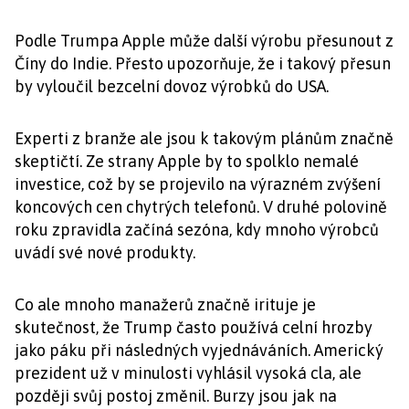
Podle Trumpa Apple může další výrobu přesunout z
Číny do Indie. Přesto upozorňuje, že i takový přesun
by vyloučil bezcelní dovoz výrobků do USA.
Experti z branže ale jsou k takovým plánům značně
skeptičtí. Ze strany Apple by to spolklo nemalé
investice, což by se projevilo na výrazném zvýšení
koncových cen chytrých telefonů. V druhé polovině
roku zpravidla začíná sezóna, kdy mnoho výrobců
uvádí své nové produkty.
Co ale mnoho manažerů značně irituje je
skutečnost, že Trump často používá celní hrozby
jako páku při následných vyjednáváních. Americký
prezident už v minulosti vyhlásil vysoká cla, ale
později svůj postoj změnil. Burzy jsou jak na