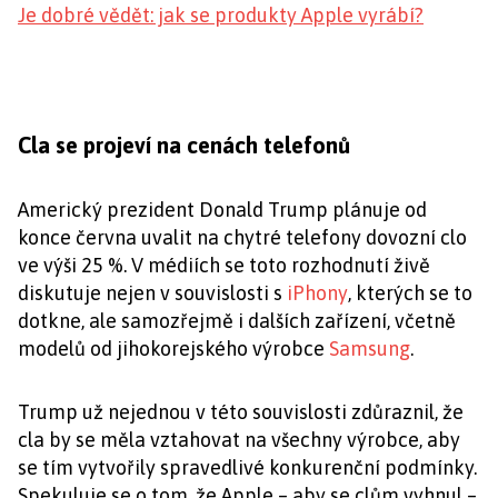
Je dobré vědět: jak se produkty Apple vyrábí?
Cla se projeví na cenách telefonů
Americký prezident Donald Trump plánuje od
konce června uvalit na chytré telefony dovozní clo
ve výši 25 %. V médiích se toto rozhodnutí živě
diskutuje nejen v souvislosti s
iPhony
, kterých se to
dotkne, ale samozřejmě i dalších zařízení, včetně
modelů od jihokorejského výrobce
Samsung
.
Trump už nejednou v této souvislosti zdůraznil, že
cla by se měla vztahovat na všechny výrobce, aby
se tím vytvořily spravedlivé konkurenční podmínky.
Spekuluje se o tom, že Apple – aby se clům vyhnul –