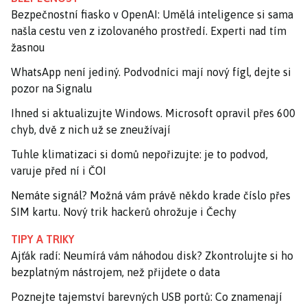
Bezpečnostní fiasko v OpenAI: Umělá inteligence si sama
našla cestu ven z izolovaného prostředí. Experti nad tím
žasnou
WhatsApp není jediný. Podvodníci mají nový fígl, dejte si
pozor na Signalu
Ihned si aktualizujte Windows. Microsoft opravil přes 600
chyb, dvě z nich už se zneužívají
Tuhle klimatizaci si domů nepořizujte: je to podvod,
varuje před ní i ČOI
Nemáte signál? Možná vám právě někdo krade číslo přes
SIM kartu. Nový trik hackerů ohrožuje i Čechy
TIPY A TRIKY
Ajťák radí: Neumírá vám náhodou disk? Zkontrolujte si ho
bezplatným nástrojem, než přijdete o data
Poznejte tajemství barevných USB portů: Co znamenají