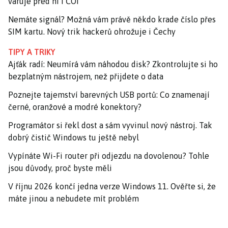
varuje před ní i ČOI
Nemáte signál? Možná vám právě někdo krade číslo přes
SIM kartu. Nový trik hackerů ohrožuje i Čechy
TIPY A TRIKY
Ajťák radí: Neumírá vám náhodou disk? Zkontrolujte si ho
bezplatným nástrojem, než přijdete o data
Poznejte tajemství barevných USB portů: Co znamenají
černé, oranžové a modré konektory?
Programátor si řekl dost a sám vyvinul nový nástroj. Tak
dobrý čistič Windows tu ještě nebyl
Vypínáte Wi-Fi router při odjezdu na dovolenou? Tohle
jsou důvody, proč byste měli
V říjnu 2026 končí jedna verze Windows 11. Ověřte si, že
máte jinou a nebudete mít problém