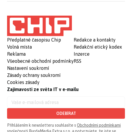
Předplatné časopisu Chip
Redakce a kontakty
Volná místa
Redakční etický kodex
Reklama
Inzerce
Všeobecné obchodní podmínky
RSS
Nastavení soukromí
Zásady ochrany soukromí
Cookies zásady
Zajímavosti ze světa IT v e-mailu
ODEBÍRAT
Přihlášením k newsletteru souhlasíte s
Obchodními podmínkami
společnosti BurdaMedia Extra s.r.o.
a potvrzujete, že jste se