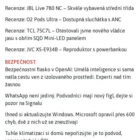
Recenze: JBL Live 780 NC – Skvěle vybavená střední třída
Recenze: O2 Pods Ultra – Dostupná sluchátka s ANC
Recenze: TCL 75C7L – Otestovali jsme nového vládce
jasu s obřím SQD Mini-LED panelem
Recenze: JVC XS-E934B – Reproduktor s powerbankou
BEZPEČNOST
Bezpečnostní fiasko v OpenAI: Umělá inteligence si sama
našla cestu ven z izolovaného prostředí. Experti nad tím
žasnou
WhatsApp není jediný. Podvodníci mají nový fígl, dejte si
pozor na Signalu
Ihned si aktualizujte Windows. Microsoft opravil přes 600
chyb, dvě z nich už se zneužívají
Tuhle klimatizaci si domů nepořizujte: je to podvod,