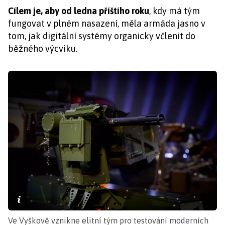
Cílem je, aby od ledna příštího roku
, kdy má tým
fungovat v plném nasazení, měla armáda jasno v
tom, jak digitální systémy organicky včlenit do
běžného výcviku.
Ve Vyškově vznikne elitní tým pro testování moderních