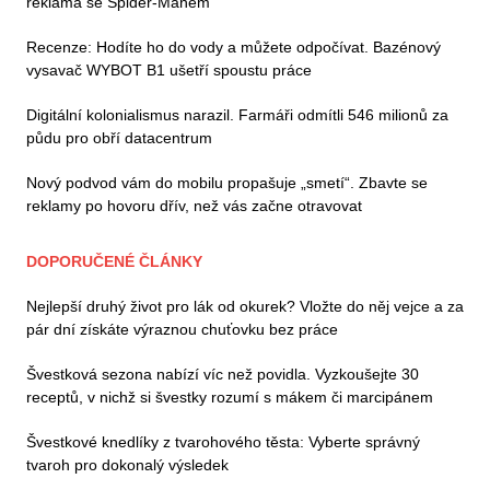
reklama se Spider-Manem
Recenze: Hodíte ho do vody a můžete odpočívat. Bazénový
vysavač WYBOT B1 ušetří spoustu práce
Digitální kolonialismus narazil. Farmáři odmítli 546 milionů za
půdu pro obří datacentrum
Nový podvod vám do mobilu propašuje „smetí“. Zbavte se
reklamy po hovoru dřív, než vás začne otravovat
DOPORUČENÉ ČLÁNKY
Nejlepší druhý život pro lák od okurek? Vložte do něj vejce a za
pár dní získáte výraznou chuťovku bez práce
Švestková sezona nabízí víc než povidla. Vyzkoušejte 30
receptů, v nichž si švestky rozumí s mákem či marcipánem
Švestkové knedlíky z tvarohového těsta: Vyberte správný
tvaroh pro dokonalý výsledek