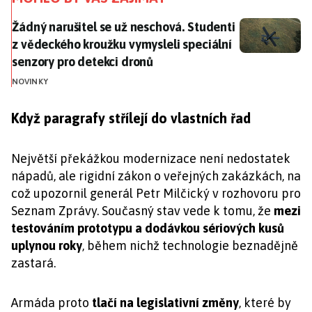
Žádný narušitel se už neschová. Studenti z vědeckého
Žádný narušitel se už neschová. Studenti
z vědeckého kroužku vymysleli speciální
senzory pro detekci dronů
NOVINKY
Když paragrafy střílejí do vlastních řad
Největší překážkou modernizace není nedostatek
nápadů, ale rigidní zákon o veřejných zakázkách, na
což upozornil generál Petr Milčický v rozhovoru pro
Seznam Zprávy. Současný stav vede k tomu, že
mezi
testováním prototypu a dodávkou sériových kusů
uplynou roky
, během nichž technologie beznadějně
zastará.
Armáda proto
tlačí na legislativní změny
, které by