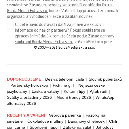
seznámili se
Zásadami ochrany soukromí BurdaMedia Extra -
BurdaMedia Extra s.r.o.
bude s Vašimi údaji pracovat zejména k
organizaci a vyhodnocení akce a zasílání novinek.
Chcete navíc dostávat i další zajímavé a exkluzivní
informace od našich partnerů? Pokud souhlasíte se
zpracováním údajů k tomuto účelu podle
Zásad ochrany
soukromí BurdaMedia Extra s.r.o.
, zaškrtněte toto pole.
© 2003—2026 BurdaMedia Extra s.r.o.
DOPORUČUJEME
Děsivá telefonní čísla
|
Slovník puberťáků
|
Partnerský horoskop
|
Pick me girl
|
Nejtěžší české
jazykolamy
|
Láska a vztahy
|
Kulturní tipy
|
Ajťák radí
|
Svátky a prázdniny 2026
|
Módní trendy 2026
|
WhatsApp
alternativy 2026
RECEPTY A VAŘENÍ
Vepřová panenka
|
Fazolky na
smetaně
|
Čokoládové muffiny
|
Banánový chlebíček
|
Chili
con carne
|
Sportovní nápoj
|
Zálivky na salát
|
Jahodový