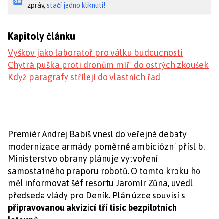
zpráv,
stačí jedno kliknutí!
Kapitoly článku
Vyškov jako laboratoř pro válku budoucnosti
Chytrá puška proti dronům míří do ostrých zkoušek
Když paragrafy střílejí do vlastních řad
Premiér Andrej Babiš vnesl do veřejné debaty
modernizace armády poměrně ambiciózní příslib.
Ministerstvo obrany plánuje vytvoření
samostatného praporu robotů. O tomto kroku ho
měl informovat šéf resortu Jaromír Zůna, uvedl
předseda vlády pro Deník. Plán úzce souvisí s
připravovanou akvizicí tří tisíc bezpilotních