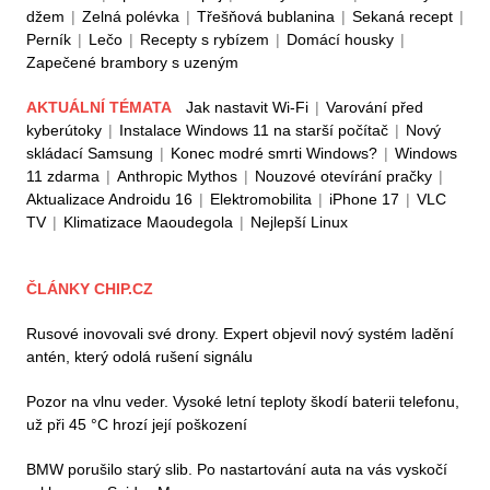
džem
|
Zelná polévka
|
Třešňová bublanina
|
Sekaná recept
|
Perník
|
Lečo
|
Recepty s rybízem
|
Domácí housky
|
Zapečené brambory s uzeným
AKTUÁLNÍ TÉMATA
Jak nastavit Wi-Fi
|
Varování před
kyberútoky
|
Instalace Windows 11 na starší počítač
|
Nový
skládací Samsung
|
Konec modré smrti Windows?
|
Windows
11 zdarma
|
Anthropic Mythos
|
Nouzové otevírání pračky
|
Aktualizace Androidu 16
|
Elektromobilita
|
iPhone 17
|
VLC
TV
|
Klimatizace Maoudegola
|
Nejlepší Linux
ČLÁNKY CHIP.CZ
Rusové inovovali své drony. Expert objevil nový systém ladění
antén, který odolá rušení signálu
Pozor na vlnu veder. Vysoké letní teploty škodí baterii telefonu,
už při 45 °C hrozí její poškození
BMW porušilo starý slib. Po nastartování auta na vás vyskočí