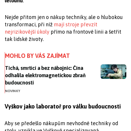
letounů
.
Nejde přitom jen o nákup techniky, ale o hlubokou
transformaci, při níž
mají stroje převzít
nejrizikovější úkoly
přímo na frontové linii a šetřit
tak lidské životy.
MOHLO BY VÁS ZAJÍMAT
Tichá, smrtící a bez nábojnic: Čína odhalila elektro
Tichá, smrtící a bez nábojnic: Čína
odhalila elektromagnetickou zbraň
budoucnosti
NOVINKY
Vyškov jako laboratoř pro válku budoucnosti
Aby se předešlo nákupům nevhodné techniky od
stolu, vznikla ve Vyškově specializovaná