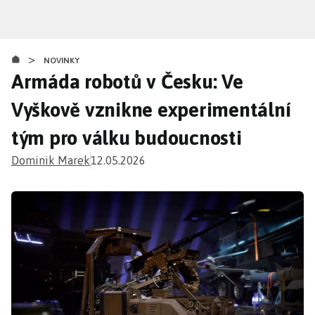
Přejít
k
hlavnímu
>
obsahu
NOVINKY
Armáda robotů v Česku: Ve
Vyškově vznikne experimentální
tým pro válku budoucnosti
Dominik Marek
12.05.2026