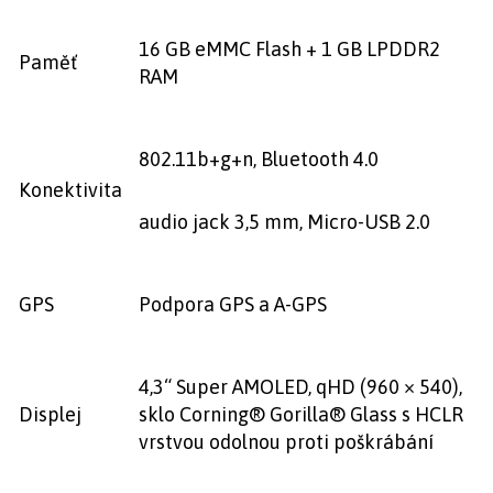
16 GB eMMC Flash + 1 GB LPDDR2
Paměť
RAM
802.11b+g+n, Bluetooth 4.0
Konektivita
audio jack 3,5 mm, Micro-USB 2.0
GPS
Podpora GPS a A-GPS
4,3“ Super AMOLED, qHD (960 × 540),
Displej
sklo Corning® Gorilla® Glass s HCLR
vrstvou odolnou proti poškrábání