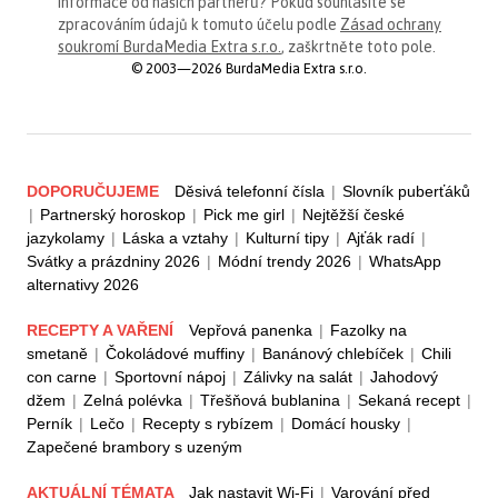
informace od našich partnerů? Pokud souhlasíte se
zpracováním údajů k tomuto účelu podle
Zásad ochrany
soukromí BurdaMedia Extra s.r.o.
, zaškrtněte toto pole.
© 2003—2026 BurdaMedia Extra s.r.o.
DOPORUČUJEME
Děsivá telefonní čísla
|
Slovník puberťáků
|
Partnerský horoskop
|
Pick me girl
|
Nejtěžší české
jazykolamy
|
Láska a vztahy
|
Kulturní tipy
|
Ajťák radí
|
Svátky a prázdniny 2026
|
Módní trendy 2026
|
WhatsApp
alternativy 2026
RECEPTY A VAŘENÍ
Vepřová panenka
|
Fazolky na
smetaně
|
Čokoládové muffiny
|
Banánový chlebíček
|
Chili
con carne
|
Sportovní nápoj
|
Zálivky na salát
|
Jahodový
džem
|
Zelná polévka
|
Třešňová bublanina
|
Sekaná recept
|
Perník
|
Lečo
|
Recepty s rybízem
|
Domácí housky
|
Zapečené brambory s uzeným
AKTUÁLNÍ TÉMATA
Jak nastavit Wi-Fi
|
Varování před