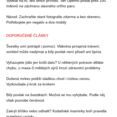
Vydělal na AI, teď střeží přírodu. Šéf OpenAI poslal přes 100
milionů na záchranu slavného orlího páru
Návod: Zachraňte staré fotografie zdarma a bez skeneru.
Potřebujete jen negativ a dva mobily
DOPORUČENÉ ČLÁNKY
Švestky umí potrápit i pomoci. Vláknina prospívá trávení,
sorbitol může nadýmat a bílý povlak není plíseň ani špína
Vyhazujete jídlo jen kvůli datu? U některých potravin děláte
chybu, u masa či měkkých sýrů hrozí zdravotní problémy
Dušená mrkev potěší sladkou chutí i nízkou cenou.
Vyzkoušejte ji krok za krokem
Bílý povlak na švestkách: Možná se mu vyhýbáte. Podle něj
však poznáte čerstvost
Zakrýt bříško nebo odhalit? Kodaňské maminky boří pravidla
mateřství i módy