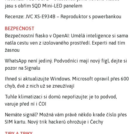
jasu s obřím SQD Mini-LED panelem
Recenze: JVC XS-E934B – Reproduktor s powerbankou
BEZPEČNOST
Bezpečnostní fiasko v OpenAI: Umělá inteligence si sama
našla cestu ven z izolovaného prostředí. Experti nad tím
žasnou
WhatsApp není jediný. Podvodníci mají nový fígl, dejte si
pozor na Signalu
Ihned si aktualizujte Windows. Microsoft opravil přes 600
chyb, dvě z nich už se zneužívají
Tuhle klimatizaci si domů nepořizujte: je to podvod,
varuje před ní i ČOI
Nemáte signál? Možná vám právě někdo krade číslo přes
SIM kartu. Nový trik hackerů ohrožuje i Čechy
TIPY A TRIKY