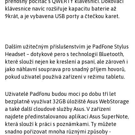
přenosný počítač s QWERTY klávesnicí. Dokovací
klávesnice navíc rozšiřuje kapacitu baterie až
9krát, a je vybavena USB porty a čtečkou karet.
Dalším užitečným příslušenstvím je PadFone Stylus
Headset – dotykové pero s technologií Bluetooth,
které slouží nejen ke kreslení a psaní, ale zároveň i
jako náhlavní souprava pro snadný příjem hovorů,
pokud uživatel používá zařízení v režimu tabletu.
Uživatelé PadFonu budou moci po dobu tří let
bezplatně využívat 32GB úložiště Asus WebStorage
a také další cloudové služby Asus. V zařízení
najdete předinstalovanou aplikaci Asus SuperNote,
která slouží k práci s poznámkami. Ty můžete
snadno pořizovat mnoha různými způsoby -