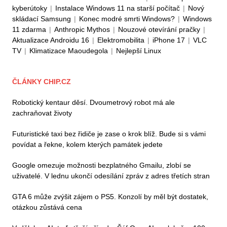
kyberútoky
|
Instalace Windows 11 na starší počítač
|
Nový
skládací Samsung
|
Konec modré smrti Windows?
|
Windows
11 zdarma
|
Anthropic Mythos
|
Nouzové otevírání pračky
|
Aktualizace Androidu 16
|
Elektromobilita
|
iPhone 17
|
VLC
TV
|
Klimatizace Maoudegola
|
Nejlepší Linux
ČLÁNKY CHIP.CZ
Robotický kentaur děsí. Dvoumetrový robot má ale
zachraňovat životy
Futuristické taxi bez řidiče je zase o krok blíž. Bude si s vámi
povídat a řekne, kolem kterých památek jedete
Google omezuje možnosti bezplatného Gmailu, zlobí se
uživatelé. V lednu ukončí odesílání zpráv z adres třetích stran
GTA 6 může zvýšit zájem o PS5. Konzolí by měl být dostatek,
otázkou zůstává cena