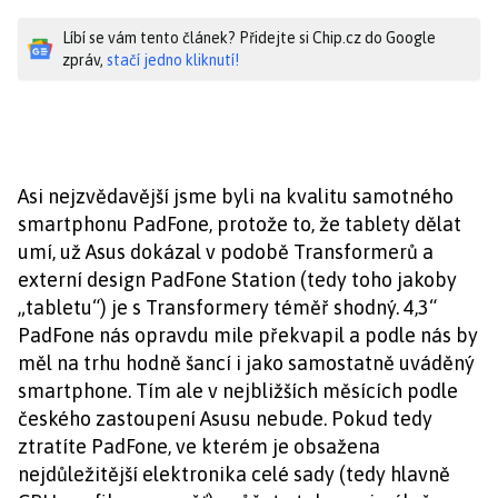
Líbí se vám tento článek? Přidejte si Chip.cz do Google
zpráv,
stačí jedno kliknutí!
Asi nejzvědavější jsme byli na kvalitu samotného
smartphonu PadFone, protože to, že tablety dělat
umí, už Asus dokázal v podobě Transformerů a
externí design PadFone Station (tedy toho jakoby
„tabletu“) je s Transformery téměř shodný. 4,3“
PadFone nás opravdu mile překvapil a podle nás by
měl na trhu hodně šancí i jako samostatně uváděný
smartphone. Tím ale v nejbližších měsících podle
českého zastoupení Asusu nebude. Pokud tedy
ztratíte PadFone, ve kterém je obsažena
nejdůležitější elektronika celé sady (tedy hlavně