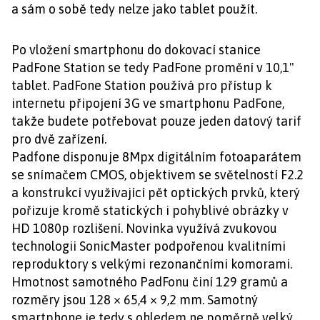
a sám o sobě tedy nelze jako tablet použít.
Po vložení smartphonu do dokovací stanice
PadFone Station se tedy PadFone promění v 10,1"
tablet. PadFone Station používá pro přístup k
internetu připojení 3G ve smartphonu PadFone,
takže budete potřebovat pouze jeden datový tarif
pro dvě zařízení.
Padfone disponuje 8Mpx digitálním fotoaparátem
se snímačem CMOS, objektivem se světelností F2.2
a konstrukcí využívající pět optických prvků, který
pořizuje kromě statických i pohyblivé obrázky v
HD 1080p rozlišení. Novinka využívá zvukovou
technologii SonicMaster podpořenou kvalitními
reproduktory s velkými rezonančními komorami.
Hmotnost samotného PadFonu činí 129 gramů a
rozměry jsou 128 × 65,4 × 9,2 mm. Samotný
smartphone je tedy s ohledem ne poměrně velký