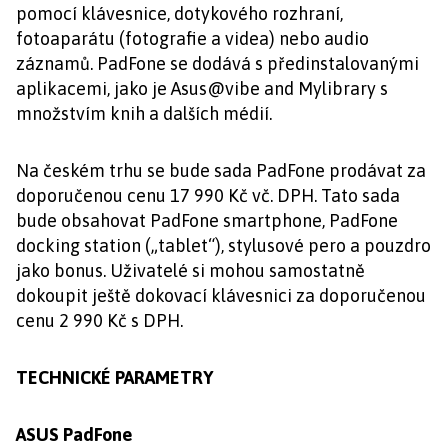
pomocí klávesnice, dotykového rozhraní,
fotoaparátu (fotografie a videa) nebo audio
záznamů. PadFone se dodává s předinstalovanými
aplikacemi, jako je Asus@vibe and Mylibrary s
množstvím knih a dalších médií.
Na českém trhu se bude sada PadFone prodávat za
doporučenou cenu 17 990 Kč vč. DPH. Tato sada
bude obsahovat PadFone smartphone, PadFone
docking station („tablet“), stylusové pero a pouzdro
jako bonus. Uživatelé si mohou samostatně
dokoupit ještě dokovací klávesnici za doporučenou
cenu 2 990 Kč s DPH.
TECHNICKÉ PARAMETRY
ASUS PadFone