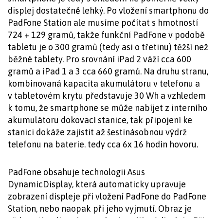
displej dostatečně lehký. Po vložení smartphonu do
PadFone Station ale musíme počítat s hmotností
724 + 129 gramů, takže funkční PadFone v podobě
tabletu je o 300 gramů (tedy asi o třetinu) těžší než
běžné tablety. Pro srovnání iPad 2 váží cca 600
gramů a iPad 1 a 3 cca 660 gramů. Na druhu stranu,
kombinovaná kapacita akumulátoru v telefonu a
v tabletovém krytu představuje 30 Wh a vzhledem
k tomu, že smartphone se může nabíjet z interního
akumulátoru dokovací stanice, tak připojení ke
stanici dokáže zajistit až šestinásobnou výdrž
telefonu na baterie. tedy cca 6x 16 hodin hovoru.
PadFone obsahuje technologii Asus
DynamicDisplay, která automaticky upravuje
zobrazení displeje při vložení PadFone do PadFone
Station, nebo naopak při jeho vyjmutí. Obraz je