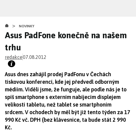
Přejít
k
hlavnímu
>
obsahu
NOVINKY
Asus PadFone konečně na našem
trhu
redakce
07.08.2012
Asus dnes zahájil prodej PadFonu v Čechách
tiskovou konferencí, kde jej předvedl odborným
médiím. Viděli jsme, že funguje, ale podle nás je to
spíš smartphone s externím nabíjecím displejem
velikosti tabletu, než tablet se smartphoním
srdcem. V ochodech by měl být již tento týden za 17
990 Kč vč. DPH (bez klávesnice, ta bude stát 2 990
Kč.