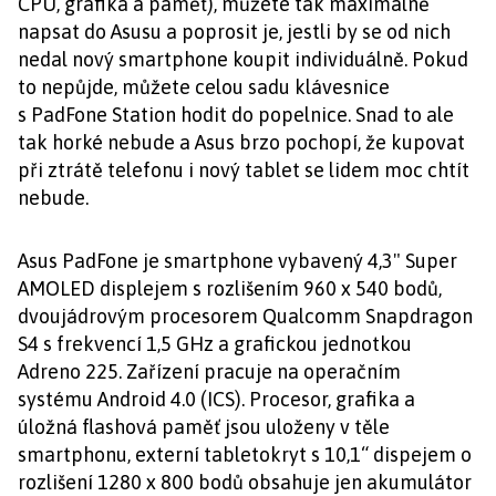
CPU, grafika a paměť), můžete tak maximálně
napsat do Asusu a poprosit je, jestli by se od nich
nedal nový smartphone koupit individuálně. Pokud
to nepůjde, můžete celou sadu klávesnice
s PadFone Station hodit do popelnice. Snad to ale
tak horké nebude a Asus brzo pochopí, že kupovat
při ztrátě telefonu i nový tablet se lidem moc chtít
nebude.
Asus PadFone je smartphone vybavený 4,3" Super
AMOLED displejem s rozlišením 960 x 540 bodů,
dvoujádrovým procesorem Qualcomm Snapdragon
S4 s frekvencí 1,5 GHz a grafickou jednotkou
Adreno 225. Zařízení pracuje na operačním
systému Android 4.0 (ICS). Procesor, grafika a
úložná flashová paměť jsou uloženy v těle
smartphonu, externí tabletokryt s 10,1“ dispejem o
rozlišení 1280 x 800 bodů obsahuje jen akumulátor