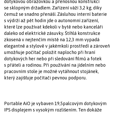
dotykovou obrazovkou a přenosnou konstrukcí
se sklopným držadlem. Zařízení váží 3,2 kg, díky
čemuž se snadno přenáší. Zásluhou interní baterie
s výdrží až pět hodin jde o autonomní zařízení,
které lze používat kdekoli v bytě nebo kanceláři
daleko od elektrické zásuvky. Štíhlá konstrukce
zkosená v nejtenčím místě na 12,3 mm vypadá
elegantně a stylově v jakémkoli prostředí a zároveň
umožňuje počítač položit naplocho při hraní
dotykových her nebo při sledování filmů a fotek
s přáteli a rodinou. Při používání na jídelním nebo
pracovním stole je možné vytáhnout stojánek,
který zajišťuje počítači pevnou podporu.
Portable AiO je vybaven 19,5palcovým dotykovým
IPS displejem s vysokým rozlišením. Ten dokáže