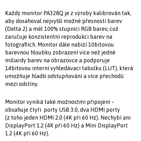
Každý monitor PA328Q je z výroby kalibrován tak,
aby dosahoval nejvyšší možné přesnosti barev
(Delta 2) a měl 100% stupnici RGB barev, což
zaručuje konzistentní reprodukci barev na
fotografiích. Monitor dále nabízí 10bitovou
barevnou hloubku zobrazení více než jedné
miliardy barev na obrazovce a podporuje
14bitovou interní vyhledávací tabulku (LUT), která
umožňuje hladší odstupňování a více přechodů
mezi odstíny.
Monitor vyniká také možnostmi připojení –
obsahuje čtyři porty USB 3.0, dva HDMI porty
(z toho jeden HDMI 2.0 (4K při 60 Hz). Nechybí ani
DisplayPort 1.2 (4K při 60 Hz) a Mini DisplayPort
1.2 (4K při 60 Hz).