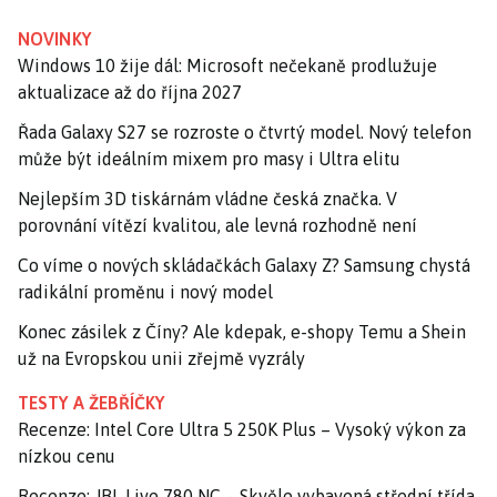
NOVINKY
Windows 10 žije dál: Microsoft nečekaně prodlužuje
aktualizace až do října 2027
Řada Galaxy S27 se rozroste o čtvrtý model. Nový telefon
může být ideálním mixem pro masy i Ultra elitu
Nejlepším 3D tiskárnám vládne česká značka. V
porovnání vítězí kvalitou, ale levná rozhodně není
Co víme o nových skládačkách Galaxy Z? Samsung chystá
radikální proměnu i nový model
Konec zásilek z Číny? Ale kdepak, e-shopy Temu a Shein
už na Evropskou unii zřejmě vyzrály
TESTY A ŽEBŘÍČKY
Recenze: Intel Core Ultra 5 250K Plus – Vysoký výkon za
nízkou cenu
Recenze: JBL Live 780 NC – Skvěle vybavená střední třída