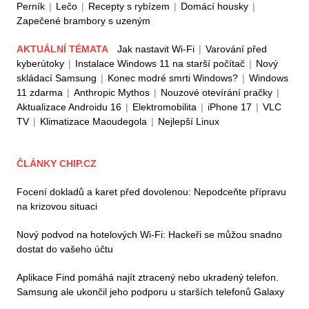
Perník
|
Lečo
|
Recepty s rybízem
|
Domácí housky
|
Zapečené brambory s uzeným
AKTUÁLNÍ TÉMATA
Jak nastavit Wi-Fi
|
Varování před
kyberútoky
|
Instalace Windows 11 na starší počítač
|
Nový
skládací Samsung
|
Konec modré smrti Windows?
|
Windows
11 zdarma
|
Anthropic Mythos
|
Nouzové otevírání pračky
|
Aktualizace Androidu 16
|
Elektromobilita
|
iPhone 17
|
VLC
TV
|
Klimatizace Maoudegola
|
Nejlepší Linux
ČLÁNKY CHIP.CZ
Focení dokladů a karet před dovolenou: Nepodceňte přípravu
na krizovou situaci
Nový podvod na hotelových Wi-Fi: Hackeři se můžou snadno
dostat do vašeho účtu
Aplikace Find pomáhá najít ztracený nebo ukradený telefon.
Samsung ale ukončil jeho podporu u starších telefonů Galaxy