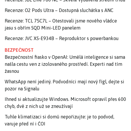
Recenze: O2 Pods Ultra – Dostupná sluchátka s ANC
Recenze: TCL 75C7L – Otestovali jsme nového vládce
jasu s obřím SQD Mini-LED panelem
Recenze: JVC XS-E934B – Reproduktor s powerbankou
BEZPEČNOST
Bezpečnostní fiasko v OpenAI: Umělá inteligence si sama
našla cestu ven z izolovaného prostředí. Experti nad tím
žasnou
WhatsApp není jediný. Podvodníci mají nový fígl, dejte si
pozor na Signalu
Ihned si aktualizujte Windows. Microsoft opravil přes 600
chyb, dvě z nich už se zneužívají
Tuhle klimatizaci si domů nepořizujte: je to podvod,
varuje před ní i ČOI