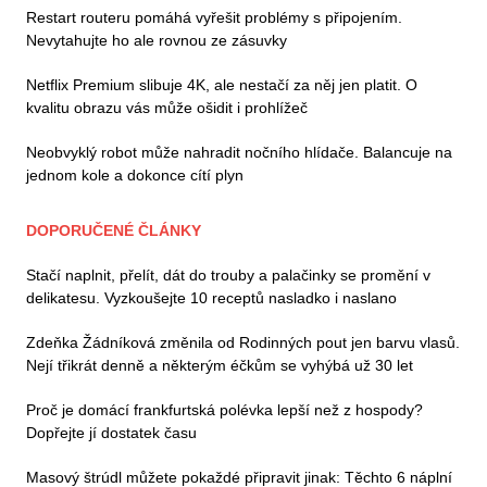
Restart routeru pomáhá vyřešit problémy s připojením.
Nevytahujte ho ale rovnou ze zásuvky
Netflix Premium slibuje 4K, ale nestačí za něj jen platit. O
kvalitu obrazu vás může ošidit i prohlížeč
Neobvyklý robot může nahradit nočního hlídače. Balancuje na
jednom kole a dokonce cítí plyn
DOPORUČENÉ ČLÁNKY
Stačí naplnit, přelít, dát do trouby a palačinky se promění v
delikatesu. Vyzkoušejte 10 receptů nasladko i naslano
Zdeňka Žádníková změnila od Rodinných pout jen barvu vlasů.
Nejí třikrát denně a některým éčkům se vyhýbá už 30 let
Proč je domácí frankfurtská polévka lepší než z hospody?
Dopřejte jí dostatek času
Masový štrúdl můžete pokaždé připravit jinak: Těchto 6 náplní