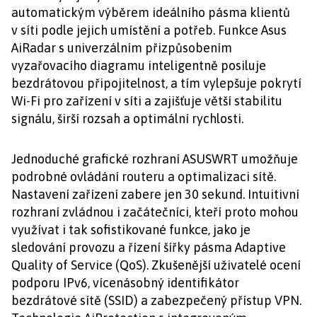
automatickým výběrem ideálního pásma klientů
v síti podle jejich umístění a potřeb. Funkce Asus
AiRadar s univerzálním přizpůsobením
vyzařovacího diagramu inteligentně posiluje
bezdrátovou připojitelnost, a tím vylepšuje pokrytí
Wi-Fi pro zařízení v síti a zajišťuje větší stabilitu
signálu, širší rozsah a optimální rychlosti.
Jednoduché grafické rozhraní ASUSWRT umožňuje
podrobné ovládání routeru a optimalizaci sítě.
Nastavení zařízení zabere jen 30 sekund. Intuitivní
rozhraní zvládnou i začátečníci, kteří proto mohou
využívat i tak sofistikované funkce, jako je
sledování provozu a řízení šířky pásma Adaptive
Quality of Service (QoS). Zkušenější uživatelé ocení
podporu IPv6, vícenásobný identifikátor
bezdrátové sítě (SSID) a zabezpečený přístup VPN.