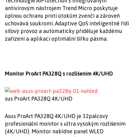
Technologie AiProtection s integrovaným
antivirovým nástrojem Trend Micro poskytuje
úplnou ochranu proti útokům zvenčí a zároveň
uchovává soukromí. Adaptive QoS inteligentně řídí
síťový provoz a automaticky přiděluje každému
zařízení a aplikaci optimální šířku pásma.
Monitor ProArt PA328Q s rozlišením 4K/UHD
sus ProArt PA328Q 4K/UHD
Asus ProArt PA328Q 4K/UHD je 32palcový
profesionální monitor s ultra vysokým rozlišením
(4K/UHD). Monitor nabídne panel WLED