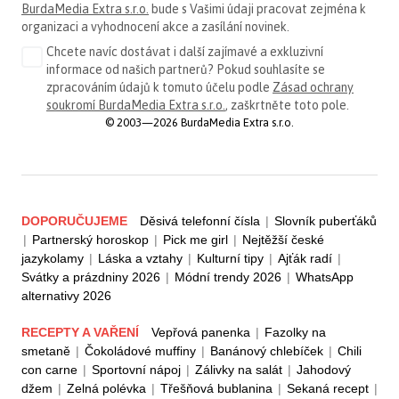
BurdaMedia Extra s.r.o.
bude s Vašimi údaji pracovat zejména k
organizaci a vyhodnocení akce a zasílání novinek.
Chcete navíc dostávat i další zajímavé a exkluzivní
informace od našich partnerů? Pokud souhlasíte se
zpracováním údajů k tomuto účelu podle
Zásad ochrany
soukromí BurdaMedia Extra s.r.o.
, zaškrtněte toto pole.
© 2003—2026 BurdaMedia Extra s.r.o.
DOPORUČUJEME
Děsivá telefonní čísla
|
Slovník puberťáků
|
Partnerský horoskop
|
Pick me girl
|
Nejtěžší české
jazykolamy
|
Láska a vztahy
|
Kulturní tipy
|
Ajťák radí
|
Svátky a prázdniny 2026
|
Módní trendy 2026
|
WhatsApp
alternativy 2026
RECEPTY A VAŘENÍ
Vepřová panenka
|
Fazolky na
smetaně
|
Čokoládové muffiny
|
Banánový chlebíček
|
Chili
con carne
|
Sportovní nápoj
|
Zálivky na salát
|
Jahodový
džem
|
Zelná polévka
|
Třešňová bublanina
|
Sekaná recept
|