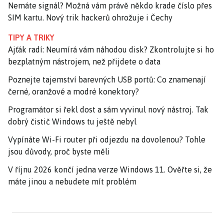
Nemáte signál? Možná vám právě někdo krade číslo přes
SIM kartu. Nový trik hackerů ohrožuje i Čechy
TIPY A TRIKY
Ajťák radí: Neumírá vám náhodou disk? Zkontrolujte si ho
bezplatným nástrojem, než přijdete o data
Poznejte tajemství barevných USB portů: Co znamenají
černé, oranžové a modré konektory?
Programátor si řekl dost a sám vyvinul nový nástroj. Tak
dobrý čistič Windows tu ještě nebyl
Vypínáte Wi-Fi router při odjezdu na dovolenou? Tohle
jsou důvody, proč byste měli
V říjnu 2026 končí jedna verze Windows 11. Ověřte si, že
máte jinou a nebudete mít problém