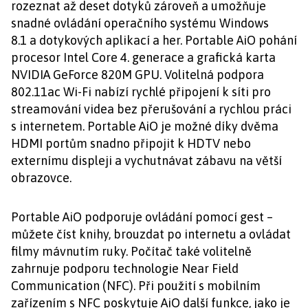
rozeznat až deset dotyků zároveň a umožňuje
snadné ovládání operačního systému Windows
8.1 a dotykových aplikací a her. Portable AiO pohání
procesor Intel Core 4. generace a grafická karta
NVIDIA GeForce 820M GPU. Volitelná podpora
802.11ac Wi-Fi nabízí rychlé připojení k síti pro
streamování videa bez přerušování a rychlou práci
s internetem. Portable AiO je možné díky dvěma
HDMI portům snadno připojit k HDTV nebo
externímu displeji a vychutnávat zábavu na větší
obrazovce.
Portable AiO podporuje ovládání pomocí gest –
můžete číst knihy, brouzdat po internetu a ovládat
filmy mávnutím ruky. Počítač také volitelně
zahrnuje podporu technologie Near Field
Communication (NFC). Při použití s mobilním
zařízením s NFC poskytuje AiO další funkce, jako je