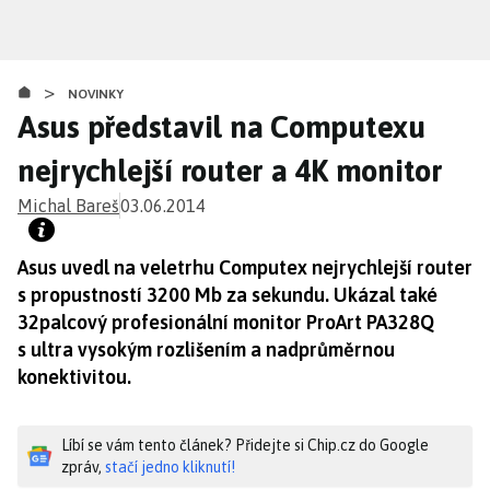
Přejít
k
hlavnímu
>
obsahu
NOVINKY
Asus představil na Computexu
nejrychlejší router a 4K monitor
Michal Bareš
03.06.2014
Asus uvedl na veletrhu Computex nejrychlejší router
s propustností 3200 Mb za sekundu. Ukázal také
32palcový profesionální monitor ProArt PA328Q
s ultra vysokým rozlišením a nadprůměrnou
konektivitou.
Líbí se vám tento článek? Přidejte si Chip.cz do Google
zpráv,
stačí jedno kliknutí!