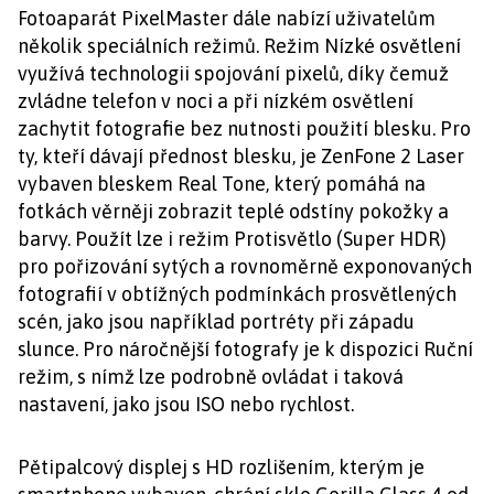
Fotoaparát PixelMaster dále nabízí uživatelům
několik speciálních režimů. Režim Nízké osvětlení
využívá technologii spojování pixelů, díky čemuž
zvládne telefon v noci a při nízkém osvětlení
zachytit fotografie bez nutnosti použití blesku. Pro
ty, kteří dávají přednost blesku, je ZenFone 2 Laser
vybaven bleskem Real Tone, který pomáhá na
fotkách věrněji zobrazit teplé odstíny pokožky a
barvy. Použít lze i režim Protisvětlo (Super HDR)
pro pořizování sytých a rovnoměrně exponovaných
fotografií v obtížných podmínkách prosvětlených
scén, jako jsou například portréty při západu
slunce. Pro náročnější fotografy je k dispozici Ruční
režim, s nímž lze podrobně ovládat i taková
nastavení, jako jsou ISO nebo rychlost.
Pětipalcový displej s HD rozlišením, kterým je