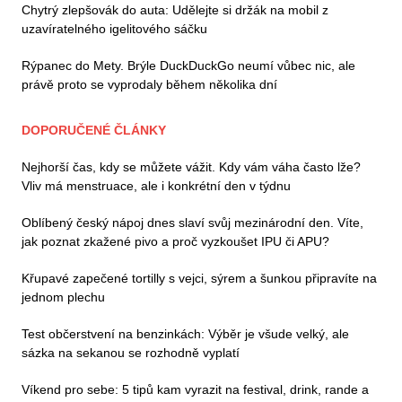
Chytrý zlepšovák do auta: Udělejte si držák na mobil z
uzavíratelného igelitového sáčku
Rýpanec do Mety. Brýle DuckDuckGo neumí vůbec nic, ale
právě proto se vyprodaly během několika dní
DOPORUČENÉ ČLÁNKY
Nejhorší čas, kdy se můžete vážit. Kdy vám váha často lže?
Vliv má menstruace, ale i konkrétní den v týdnu
Oblíbený český nápoj dnes slaví svůj mezinárodní den. Víte,
jak poznat zkažené pivo a proč vyzkoušet IPU či APU?
Křupavé zapečené tortilly s vejci, sýrem a šunkou připravíte na
jednom plechu
Test občerstvení na benzinkách: Výběr je všude velký, ale
sázka na sekanou se rozhodně vyplatí
Víkend pro sebe: 5 tipů kam vyrazit na festival, drink, rande a