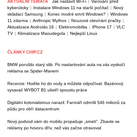
AKTUÁLNÍ TÉMATA
Jak nastavit Wi-Fi
|
Varování před
kyberútoky
|
Instalace Windows 11 na starší počítač
|
Nový
skládací Samsung
|
Konec modré smrti Windows?
|
Windows
11 zdarma
|
Anthropic Mythos
|
Nouzové otevírání pračky
|
Aktualizace Androidu 16
|
Elektromobilita
|
iPhone 17
|
VLC
TV
|
Klimatizace Maoudegola
|
Nejlepší Linux
ČLÁNKY CHIP.CZ
BMW porušilo starý slib. Po nastartování auta na vás vyskočí
reklama se Spider-Manem
Recenze: Hodíte ho do vody a můžete odpočívat. Bazénový
vysavač WYBOT B1 ušetří spoustu práce
Digitální kolonialismus narazil. Farmáři odmítli 546 milionů za
půdu pro obří datacentrum
Nový podvod vám do mobilu propašuje „smetí“. Zbavte se
reklamy po hovoru dřív, než vás začne otravovat