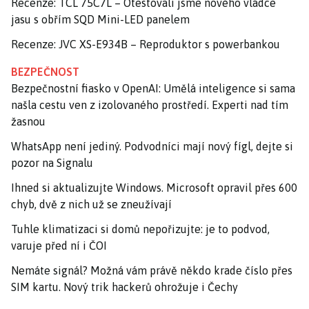
Recenze: TCL 75C7L – Otestovali jsme nového vládce
jasu s obřím SQD Mini-LED panelem
Recenze: JVC XS-E934B – Reproduktor s powerbankou
BEZPEČNOST
Bezpečnostní fiasko v OpenAI: Umělá inteligence si sama
našla cestu ven z izolovaného prostředí. Experti nad tím
žasnou
WhatsApp není jediný. Podvodníci mají nový fígl, dejte si
pozor na Signalu
Ihned si aktualizujte Windows. Microsoft opravil přes 600
chyb, dvě z nich už se zneužívají
Tuhle klimatizaci si domů nepořizujte: je to podvod,
varuje před ní i ČOI
Nemáte signál? Možná vám právě někdo krade číslo přes
SIM kartu. Nový trik hackerů ohrožuje i Čechy