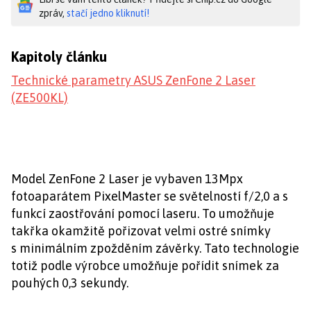
zpráv,
stačí jedno kliknutí!
Kapitoly článku
Technické parametry ASUS ZenFone 2 Laser
(ZE500KL)
Model ZenFone 2 Laser je vybaven 13Mpx
fotoaparátem PixelMaster se světelností f/2,0 a s
funkcí zaostřování pomocí laseru. To umožňuje
takřka okamžitě pořizovat velmi ostré snímky
s minimálním zpožděním závěrky. Tato technologie
totiž podle výrobce umožňuje pořídit snímek za
pouhých 0,3 sekundy.