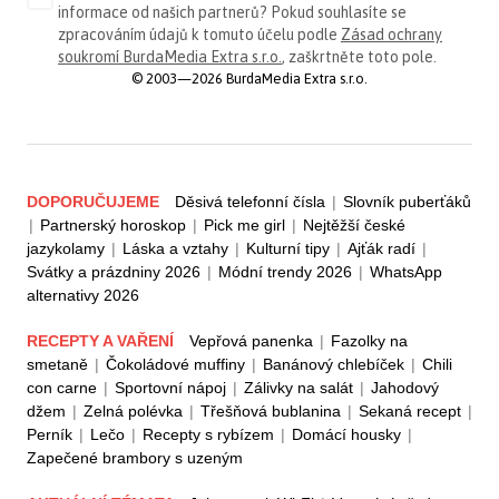
informace od našich partnerů? Pokud souhlasíte se
zpracováním údajů k tomuto účelu podle
Zásad ochrany
soukromí BurdaMedia Extra s.r.o.
, zaškrtněte toto pole.
© 2003—2026 BurdaMedia Extra s.r.o.
DOPORUČUJEME
Děsivá telefonní čísla
|
Slovník puberťáků
|
Partnerský horoskop
|
Pick me girl
|
Nejtěžší české
jazykolamy
|
Láska a vztahy
|
Kulturní tipy
|
Ajťák radí
|
Svátky a prázdniny 2026
|
Módní trendy 2026
|
WhatsApp
alternativy 2026
RECEPTY A VAŘENÍ
Vepřová panenka
|
Fazolky na
smetaně
|
Čokoládové muffiny
|
Banánový chlebíček
|
Chili
con carne
|
Sportovní nápoj
|
Zálivky na salát
|
Jahodový
džem
|
Zelná polévka
|
Třešňová bublanina
|
Sekaná recept
|
Perník
|
Lečo
|
Recepty s rybízem
|
Domácí housky
|
Zapečené brambory s uzeným