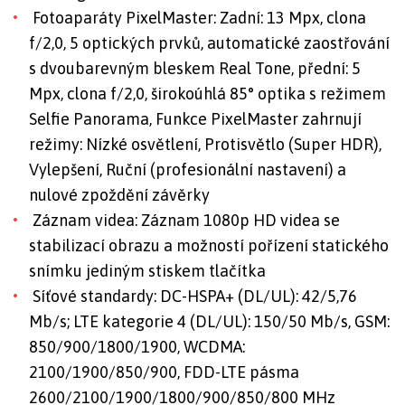
Fotoaparáty PixelMaster: Zadní: 13 Mpx, clona
f/2,0, 5 optických prvků, automatické zaostřování
s dvoubarevným bleskem Real Tone, přední: 5
Mpx, clona f/2,0, širokoúhlá 85° optika s režimem
Selfie Panorama, Funkce PixelMaster zahrnují
režimy: Nízké osvětlení, Protisvětlo (Super HDR),
Vylepšení, Ruční (profesionální nastavení) a
nulové zpoždění závěrky
Záznam videa: Záznam 1080p HD videa se
stabilizací obrazu a možností pořízení statického
snímku jediným stiskem tlačítka
Síťové standardy: DC-HSPA+ (DL/UL): 42/5,76
Mb/s; LTE kategorie 4 (DL/UL): 150/50 Mb/s, GSM:
850/900/1800/1900, WCDMA:
2100/1900/850/900, FDD-LTE pásma
2600/2100/1900/1800/900/850/800 MHz