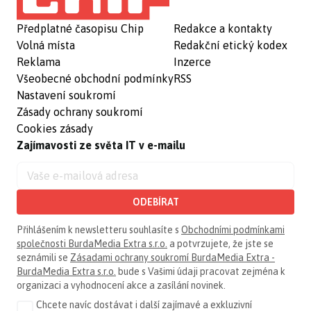
Předplatné časopisu Chip
Redakce a kontakty
Volná místa
Redakční etický kodex
Reklama
Inzerce
Všeobecné obchodní podmínky
RSS
Nastavení soukromí
Zásady ochrany soukromí
Cookies zásady
Zajímavosti ze světa IT v e-mailu
ODEBÍRAT
Přihlášením k newsletteru souhlasíte s
Obchodními podmínkami
společnosti BurdaMedia Extra s.r.o.
a potvrzujete, že jste se
seznámili se
Zásadami ochrany soukromí BurdaMedia Extra -
BurdaMedia Extra s.r.o.
bude s Vašimi údaji pracovat zejména k
organizaci a vyhodnocení akce a zasílání novinek.
Chcete navíc dostávat i další zajímavé a exkluzivní