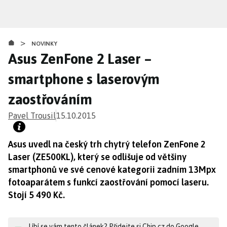
Přejít
k
hlavnímu
>
obsahu
NOVINKY
Asus ZenFone 2 Laser –
smartphone s laserovým
zaostřováním
Pavel Trousil
15.10.2015
Asus uvedl na český trh chytrý telefon ZenFone 2
Laser (ZE500KL), který se odlišuje od většiny
smartphonů ve své cenové kategorii zadním 13Mpx
fotoaparátem s funkcí zaostřování pomocí laseru.
Stojí 5 490 Kč.
Líbí se vám tento článek? Přidejte si Chip.cz do Google