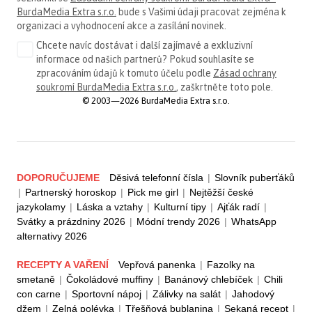
BurdaMedia Extra s.r.o.
bude s Vašimi údaji pracovat zejména k
organizaci a vyhodnocení akce a zasílání novinek.
Chcete navíc dostávat i další zajímavé a exkluzivní
informace od našich partnerů? Pokud souhlasíte se
zpracováním údajů k tomuto účelu podle
Zásad ochrany
soukromí BurdaMedia Extra s.r.o.
, zaškrtněte toto pole.
© 2003—2026 BurdaMedia Extra s.r.o.
DOPORUČUJEME
Děsivá telefonní čísla
|
Slovník puberťáků
|
Partnerský horoskop
|
Pick me girl
|
Nejtěžší české
jazykolamy
|
Láska a vztahy
|
Kulturní tipy
|
Ajťák radí
|
Svátky a prázdniny 2026
|
Módní trendy 2026
|
WhatsApp
alternativy 2026
RECEPTY A VAŘENÍ
Vepřová panenka
|
Fazolky na
smetaně
|
Čokoládové muffiny
|
Banánový chlebíček
|
Chili
con carne
|
Sportovní nápoj
|
Zálivky na salát
|
Jahodový
džem
|
Zelná polévka
|
Třešňová bublanina
|
Sekaná recept
|