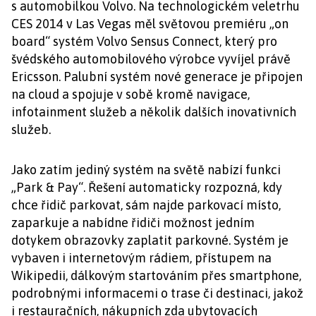
s automobilkou Volvo. Na technologickém veletrhu
CES 2014 v Las Vegas měl světovou premiéru „on
board“ systém Volvo Sensus Connect, který pro
švédského automobilového výrobce vyvíjel právě
Ericsson. Palubní systém nové generace je připojen
na cloud a spojuje v sobě kromě navigace,
infotainment služeb a několik dalších inovativních
služeb.
Jako zatím jediný systém na světě nabízí funkci
„Park & ​​Pay“. Řešení automaticky rozpozná, kdy
chce řidič parkovat, sám najde parkovací místo,
zaparkuje a nabídne řidiči možnost jedním
dotykem obrazovky zaplatit parkovné. Systém je
vybaven i internetovým rádiem, přístupem na
Wikipedii, dálkovým startováním přes smartphone,
podrobnými informacemi o trase či destinaci, jakož
i restauračních, nákupních zda ubytovacích