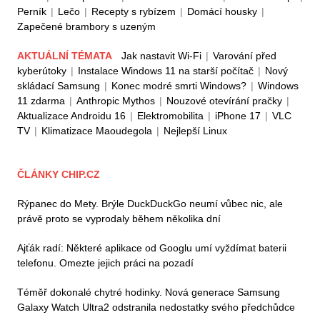
Perník
|
Lečo
|
Recepty s rybízem
|
Domácí housky
|
Zapečené brambory s uzeným
AKTUÁLNÍ TÉMATA
Jak nastavit Wi-Fi
|
Varování před
kyberútoky
|
Instalace Windows 11 na starší počítač
|
Nový
skládací Samsung
|
Konec modré smrti Windows?
|
Windows
11 zdarma
|
Anthropic Mythos
|
Nouzové otevírání pračky
|
Aktualizace Androidu 16
|
Elektromobilita
|
iPhone 17
|
VLC
TV
|
Klimatizace Maoudegola
|
Nejlepší Linux
ČLÁNKY CHIP.CZ
Rýpanec do Mety. Brýle DuckDuckGo neumí vůbec nic, ale
právě proto se vyprodaly během několika dní
Ajťák radí: Některé aplikace od Googlu umí vyždímat baterii
telefonu. Omezte jejich práci na pozadí
Téměř dokonalé chytré hodinky. Nová generace Samsung
Galaxy Watch Ultra2 odstranila nedostatky svého předchůdce