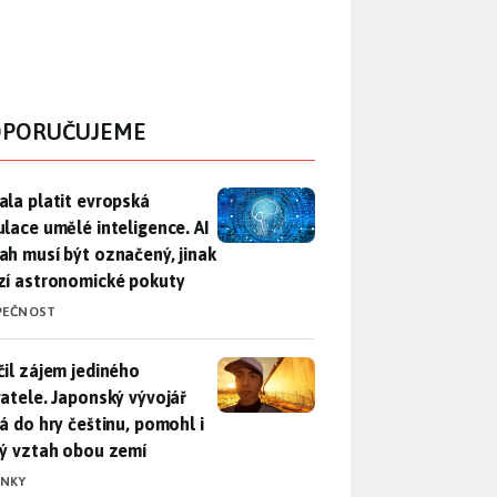
PORUČUJEME
ala platit evropská regulace umělé inteligence. AI obsah musí
ala platit evropská
ulace umělé inteligence. AI
ah musí být označený, jinak
zí astronomické pokuty
PEČNOST
il zájem jediného uživatele. Japonský vývojář přidá do hry češ
čil zájem jediného
vatele. Japonský vývojář
dá do hry češtinu, pomohl i
lý vztah obou zemí
INKY