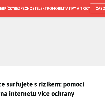
EBŘÍČKY
BEZPEČNOST
ELEKTROMOBILITA
TIPY A TRIKY
ČASO
ce surfujete s rizikem: pomocí
 na internetu více ochrany