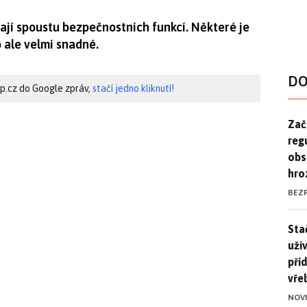
mají spoustu bezpečnostních funkcí. Některé je
o ale velmi snadné.
DO
hip.cz do Google zpráv,
stačí jedno kliknutí!
Zač
Zač
reg
obs
hro
BEZ
Stač
Sta
uži
při
vře
NOV