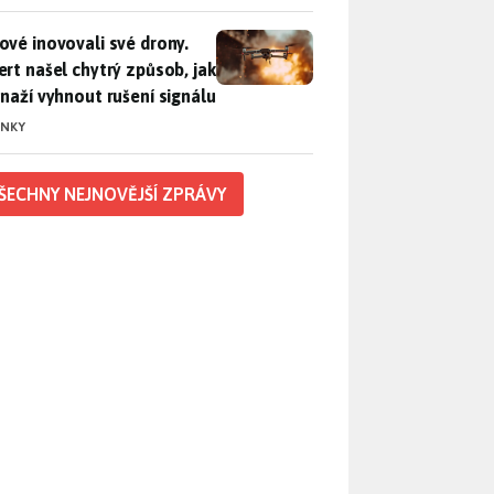
vé inovovali své drony. Expert našel chytrý způsob, jak se sna
ové inovovali své drony.
ert našel chytrý způsob, jak
snaží vyhnout rušení signálu
INKY
ŠECHNY NEJNOVĚJŠÍ ZPRÁVY