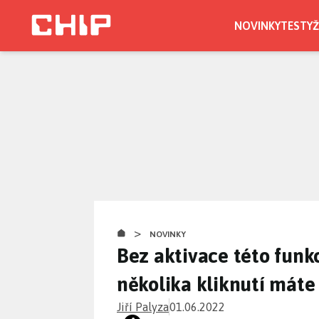
Přejít
k
NOVINKY
TESTY
Ž
hlavnímu
obsahu
>
NOVINKY
Bez aktivace této funk
několika kliknutí máte
Jiří Palyza
01.06.2022