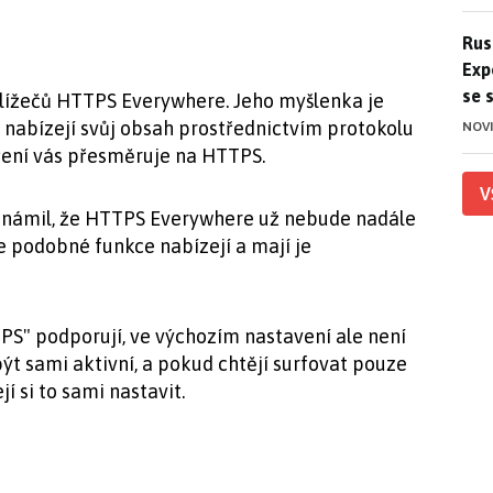
Ruso
Rus
Exp
se 
hlížečů HTTPS Everywhere. Jeho myšlenka je
nabízejí svůj obsah prostřednictvím protokolu
NOV
ření vás přesměruje na HTTPS.
V
známil, že HTTPS Everywhere už nebude nadále
e podobné funkce nabízejí a mají je
PS" podporují, ve výchozím nastavení ale není
ýt sami aktivní, a pokud chtějí surfovat pouze
 si to sami nastavit.