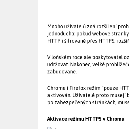
Mnoho uživatelů zná rozšíření pro
jednoduchá: pokud webové stránky 
HTTP i šifrovaně přes HTTPS, rozší
V loňském roce ale poskytovatel o
udržovat. Nakonec, velké prohlížeč
zabudované.
Chrome i Firefox režim "pouze HTT
aktivován. Uživatelé proto musejí b
po zabezpečených stránkách, musejí
Aktivace režimu HTTPS v Chromu