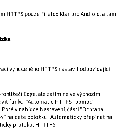
im HTTPS pouze Firefox Klar pro Android, a tam
ížďka
ivaci vynuceného HTTPS nastavit odpovídající
prohlížeči Edge, ale zatím ne ve výchozím
tavit funkci "Automatic HTTPS" pomocí
. Poté v nabídce Nastavení, části "Ochrana
by" najdete položku "Automaticky přepínat na
tický protokol HTTTPS".