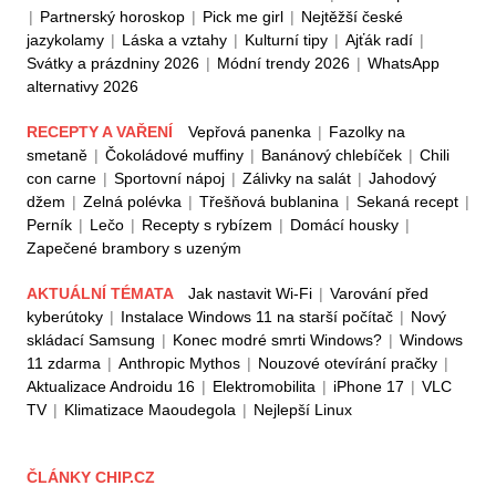
|
Partnerský horoskop
|
Pick me girl
|
Nejtěžší české
jazykolamy
|
Láska a vztahy
|
Kulturní tipy
|
Ajťák radí
|
Svátky a prázdniny 2026
|
Módní trendy 2026
|
WhatsApp
alternativy 2026
RECEPTY A VAŘENÍ
Vepřová panenka
|
Fazolky na
smetaně
|
Čokoládové muffiny
|
Banánový chlebíček
|
Chili
con carne
|
Sportovní nápoj
|
Zálivky na salát
|
Jahodový
džem
|
Zelná polévka
|
Třešňová bublanina
|
Sekaná recept
|
Perník
|
Lečo
|
Recepty s rybízem
|
Domácí housky
|
Zapečené brambory s uzeným
AKTUÁLNÍ TÉMATA
Jak nastavit Wi-Fi
|
Varování před
kyberútoky
|
Instalace Windows 11 na starší počítač
|
Nový
skládací Samsung
|
Konec modré smrti Windows?
|
Windows
11 zdarma
|
Anthropic Mythos
|
Nouzové otevírání pračky
|
Aktualizace Androidu 16
|
Elektromobilita
|
iPhone 17
|
VLC
TV
|
Klimatizace Maoudegola
|
Nejlepší Linux
ČLÁNKY CHIP.CZ