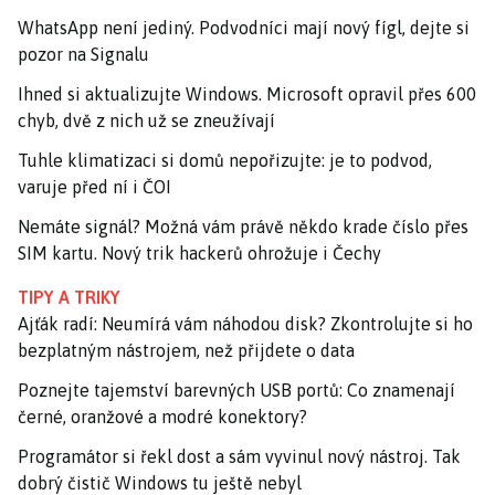
WhatsApp není jediný. Podvodníci mají nový fígl, dejte si
pozor na Signalu
Ihned si aktualizujte Windows. Microsoft opravil přes 600
chyb, dvě z nich už se zneužívají
Tuhle klimatizaci si domů nepořizujte: je to podvod,
varuje před ní i ČOI
Nemáte signál? Možná vám právě někdo krade číslo přes
SIM kartu. Nový trik hackerů ohrožuje i Čechy
TIPY A TRIKY
Ajťák radí: Neumírá vám náhodou disk? Zkontrolujte si ho
bezplatným nástrojem, než přijdete o data
Poznejte tajemství barevných USB portů: Co znamenají
černé, oranžové a modré konektory?
Programátor si řekl dost a sám vyvinul nový nástroj. Tak
dobrý čistič Windows tu ještě nebyl