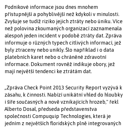
Podnikové informace jsou dnes mnohem
přístupnější a pohyblivější než kdykoli v minulosti.
Zvyšuje se tudíž riziko jejich ztráty nebo úniku. Více
než polovina zkoumaných organizací zaznamenala
alespoň jeden incident v podobě ztráty dat. Zpráva
informuje o různých typech citlivých informací, jež
byly ztraceny nebo unikly. Šlo například i o data
platebních karet nebo o chráněné zdravotní
informace. Dokument rovněž indikuje obory, jež
mají největší tendenci ke ztrátám dat.
„Zpráva Check Point 2013 Security Report vyzývá k
zásahu, k činnosti. Nabízí unikátní vhled do hloubky
i šíře současných a nově vznikajících hrozeb," řekl
Alberto Dosal, předseda představenstva
společnosti Compuquip Technologies, která je
jedním z největších floridských plně integrovaných