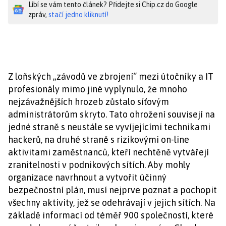
Líbí se vám tento článek? Přidejte si Chip.cz do Google
zpráv,
stačí jedno kliknutí!
Z loňských „závodů ve zbrojení“ mezi útočníky a IT
profesionály mimo jiné vyplynulo, že mnoho
nejzávažnějších hrozeb zůstalo síťovým
administrátorům skryto. Tato ohrožení souvisejí na
jedné straně s neustále se vyvíjejícími technikami
hackerů, na druhé straně s rizikovými on-line
aktivitami zaměstnanců, kteří nechtěně vytvářejí
zranitelnosti v podnikových sítích. Aby mohly
organizace navrhnout a vytvořit účinný
bezpečnostní plán, musí nejprve poznat a pochopit
všechny aktivity, jež se odehrávají v jejich sítích. Na
základě informací od téměř 900 společností, které