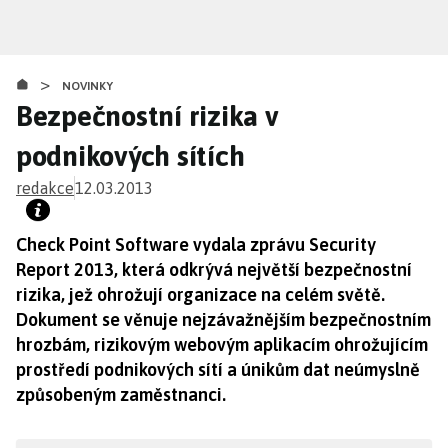
Přejít
k
hlavnímu
>
obsahu
NOVINKY
Bezpečnostní rizika v
podnikových sítích
redakce
12.03.2013
Check Point Software vydala zprávu Security
Report 2013, která odkrývá největší bezpečnostní
rizika, jež ohrožují organizace na celém světě.
Dokument se věnuje nejzávažnějším bezpečnostním
hrozbám, rizikovým webovým aplikacím ohrožujícím
prostředí podnikových sítí a únikům dat neúmyslně
způsobeným zaměstnanci.