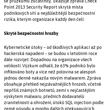
se průzkumu zúčastnily, ukazuje zpráva Check
Point 2013 Security Report skrytá místa
podnikových sítí a nejdůležitější bezpečnostní
rizika, kterým organizace každý den čelí:
Skryté bezpečnostní hrozby
Kybernetické útoky – od škodlivých aplikací až po
hackerská napadení – se budou v letošním roce
dále rozvíjet. Dopadnou na organizace všech
velikostí. Výzkum odhalil, že 63% podniků bylo
infikováno boty a více než polovina se alespoň
jednou denně nakazila novým malwarem. Zpráva
obsahuje přehled nejzávažnějších hrozeb, včetně
nepříliš známých botnetů, zemí s nejčastějším
výskytem malwaru, předních dodavatelů
zranitelností a ohrožení, útoků SQL injection podle
země původu a mnoho dalších překvapujících