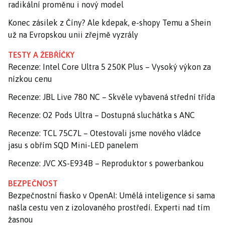
radikální proměnu i nový model
Konec zásilek z Číny? Ale kdepak, e-shopy Temu a Shein
už na Evropskou unii zřejmě vyzrály
TESTY A ŽEBŘÍČKY
Recenze: Intel Core Ultra 5 250K Plus – Vysoký výkon za
nízkou cenu
Recenze: JBL Live 780 NC – Skvěle vybavená střední třída
Recenze: O2 Pods Ultra – Dostupná sluchátka s ANC
Recenze: TCL 75C7L – Otestovali jsme nového vládce
jasu s obřím SQD Mini-LED panelem
Recenze: JVC XS-E934B – Reproduktor s powerbankou
BEZPEČNOST
Bezpečnostní fiasko v OpenAI: Umělá inteligence si sama
našla cestu ven z izolovaného prostředí. Experti nad tím
žasnou