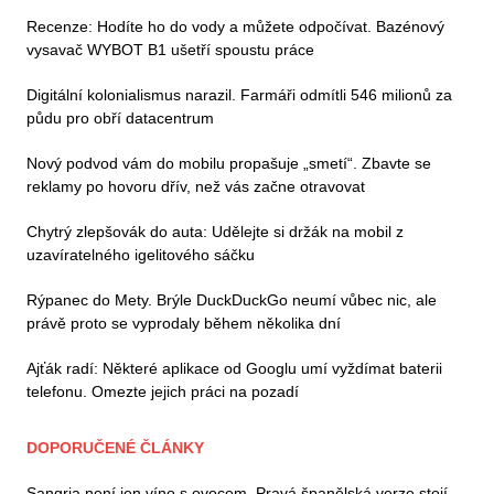
Recenze: Hodíte ho do vody a můžete odpočívat. Bazénový
vysavač WYBOT B1 ušetří spoustu práce
Digitální kolonialismus narazil. Farmáři odmítli 546 milionů za
půdu pro obří datacentrum
Nový podvod vám do mobilu propašuje „smetí“. Zbavte se
reklamy po hovoru dřív, než vás začne otravovat
Chytrý zlepšovák do auta: Udělejte si držák na mobil z
uzavíratelného igelitového sáčku
Rýpanec do Mety. Brýle DuckDuckGo neumí vůbec nic, ale
právě proto se vyprodaly během několika dní
Ajťák radí: Některé aplikace od Googlu umí vyždímat baterii
telefonu. Omezte jejich práci na pozadí
DOPORUČENÉ ČLÁNKY
Sangria není jen víno s ovocem. Pravá španělská verze stojí