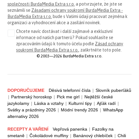
společnosti BurdaMedia Extra s.r.o.
a potvrzujete, že jste se
seznámili se
Zásadami ochrany soukromí BurdaMedia Extra -
BurdaMedia Extra s.r.o.
bude s Vašimi údaji pracovat zejména k
organizaci a vyhodnocení akce a zasílání novinek.
Chcete navíc dostávat i další zajímavé a exkluzivní
informace od našich partnerů? Pokud souhlasíte se
zpracováním údajů k tomuto účelu podle
Zásad ochrany
soukromí BurdaMedia Extra s.r.o.
, zaškrtněte toto pole.
© 2003—2026 BurdaMedia Extra s.r.o.
DOPORUČUJEME
Děsivá telefonní čísla
|
Slovník puberťáků
|
Partnerský horoskop
|
Pick me girl
|
Nejtěžší české
jazykolamy
|
Láska a vztahy
|
Kulturní tipy
|
Ajťák radí
|
Svátky a prázdniny 2026
|
Módní trendy 2026
|
WhatsApp
alternativy 2026
RECEPTY A VAŘENÍ
Vepřová panenka
|
Fazolky na
smetaně
|
Čokoládové muffiny
|
Banánový chlebíček
|
Chili