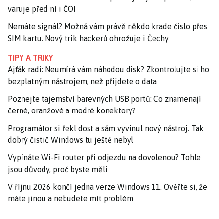
varuje před ní i ČOI
Nemáte signál? Možná vám právě někdo krade číslo přes
SIM kartu. Nový trik hackerů ohrožuje i Čechy
TIPY A TRIKY
Ajťák radí: Neumírá vám náhodou disk? Zkontrolujte si ho
bezplatným nástrojem, než přijdete o data
Poznejte tajemství barevných USB portů: Co znamenají
černé, oranžové a modré konektory?
Programátor si řekl dost a sám vyvinul nový nástroj. Tak
dobrý čistič Windows tu ještě nebyl
Vypínáte Wi-Fi router při odjezdu na dovolenou? Tohle
jsou důvody, proč byste měli
V říjnu 2026 končí jedna verze Windows 11. Ověřte si, že
máte jinou a nebudete mít problém