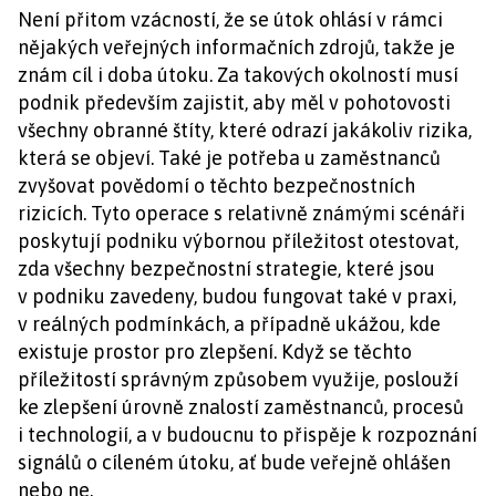
Není přitom vzácností, že se útok ohlásí v rámci
nějakých veřejných informačních zdrojů, takže je
znám cíl i doba útoku. Za takových okolností musí
podnik především zajistit, aby měl v pohotovosti
všechny obranné štíty, které odrazí jakákoliv rizika,
která se objeví. Také je potřeba u zaměstnanců
zvyšovat povědomí o těchto bezpečnostních
rizicích. Tyto operace s relativně známými scénáři
poskytují podniku výbornou příležitost otestovat,
zda všechny bezpečnostní strategie, které jsou
v podniku zavedeny, budou fungovat také v praxi,
v reálných podmínkách, a případně ukážou, kde
existuje prostor pro zlepšení. Když se těchto
příležitostí správným způsobem využije, poslouží
ke zlepšení úrovně znalostí zaměstnanců, procesů
i technologií, a v budoucnu to přispěje k rozpoznání
signálů o cíleném útoku, ať bude veřejně ohlášen
nebo ne.