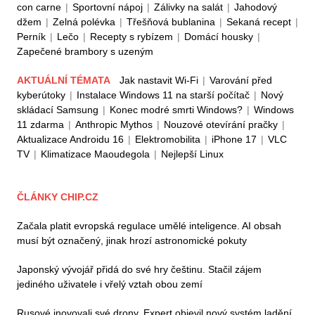
con carne
|
Sportovní nápoj
|
Zálivky na salát
|
Jahodový
džem
|
Zelná polévka
|
Třešňová bublanina
|
Sekaná recept
|
Perník
|
Lečo
|
Recepty s rybízem
|
Domácí housky
|
Zapečené brambory s uzeným
AKTUÁLNÍ TÉMATA
Jak nastavit Wi-Fi
|
Varování před
kyberútoky
|
Instalace Windows 11 na starší počítač
|
Nový
skládací Samsung
|
Konec modré smrti Windows?
|
Windows
11 zdarma
|
Anthropic Mythos
|
Nouzové otevírání pračky
|
Aktualizace Androidu 16
|
Elektromobilita
|
iPhone 17
|
VLC
TV
|
Klimatizace Maoudegola
|
Nejlepší Linux
ČLÁNKY CHIP.CZ
Začala platit evropská regulace umělé inteligence. AI obsah
musí být označený, jinak hrozí astronomické pokuty
Japonský vývojář přidá do své hry češtinu. Stačil zájem
jediného uživatele i vřelý vztah obou zemí
Rusové inovovali své drony. Expert objevil nový systém ladění