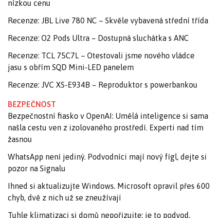
nízkou cenu
Recenze: JBL Live 780 NC – Skvěle vybavená střední třída
Recenze: O2 Pods Ultra – Dostupná sluchátka s ANC
Recenze: TCL 75C7L – Otestovali jsme nového vládce
jasu s obřím SQD Mini-LED panelem
Recenze: JVC XS-E934B – Reproduktor s powerbankou
BEZPEČNOST
Bezpečnostní fiasko v OpenAI: Umělá inteligence si sama
našla cestu ven z izolovaného prostředí. Experti nad tím
žasnou
WhatsApp není jediný. Podvodníci mají nový fígl, dejte si
pozor na Signalu
Ihned si aktualizujte Windows. Microsoft opravil přes 600
chyb, dvě z nich už se zneužívají
Tuhle klimatizaci si domů nepořizujte: je to podvod,