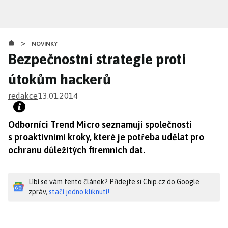
Přejít
k
hlavnímu
>
obsahu
NOVINKY
Bezpečnostní strategie proti
útokům hackerů
redakce
13.01.2014
Odborníci Trend Micro seznamují společnosti
s proaktivními kroky, které je potřeba udělat pro
ochranu důležitých firemních dat.
Líbí se vám tento článek? Přidejte si Chip.cz do Google
zpráv,
stačí jedno kliknutí!