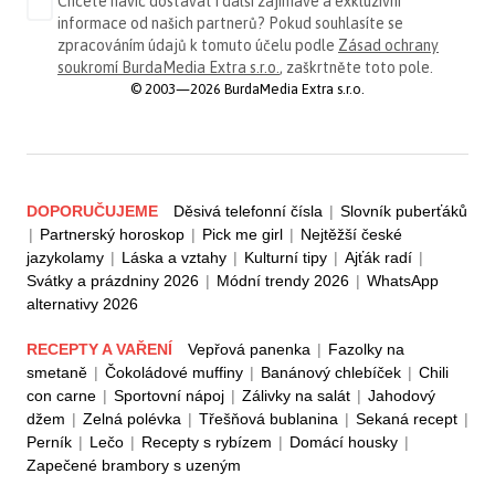
Chcete navíc dostávat i další zajímavé a exkluzivní
informace od našich partnerů? Pokud souhlasíte se
zpracováním údajů k tomuto účelu podle
Zásad ochrany
soukromí BurdaMedia Extra s.r.o.
, zaškrtněte toto pole.
© 2003—2026 BurdaMedia Extra s.r.o.
DOPORUČUJEME
Děsivá telefonní čísla
|
Slovník puberťáků
|
Partnerský horoskop
|
Pick me girl
|
Nejtěžší české
jazykolamy
|
Láska a vztahy
|
Kulturní tipy
|
Ajťák radí
|
Svátky a prázdniny 2026
|
Módní trendy 2026
|
WhatsApp
alternativy 2026
RECEPTY A VAŘENÍ
Vepřová panenka
|
Fazolky na
smetaně
|
Čokoládové muffiny
|
Banánový chlebíček
|
Chili
con carne
|
Sportovní nápoj
|
Zálivky na salát
|
Jahodový
džem
|
Zelná polévka
|
Třešňová bublanina
|
Sekaná recept
|
Perník
|
Lečo
|
Recepty s rybízem
|
Domácí housky
|
Zapečené brambory s uzeným