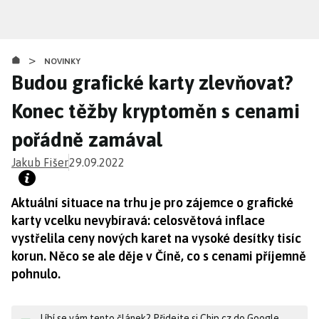
Přejít
k
hlavnímu
>
obsahu
NOVINKY
Budou grafické karty zlevňovat?
Konec těžby kryptoměn s cenami
pořádně zamával
Jakub Fišer
29.09.2022
Aktuální situace na trhu je pro zájemce o grafické
karty vcelku nevybíravá: celosvětová inflace
vystřelila ceny nových karet na vysoké desítky tisíc
korun. Něco se ale děje v Číně, co s cenami příjemně
pohnulo.
Líbí se vám tento článek? Přidejte si Chip.cz do Google