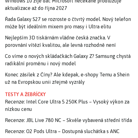
Windows 10 žije dál: Microsoft nečekaně prodlužuje
aktualizace až do října 2027
Řada Galaxy S27 se rozroste o čtvrtý model. Nový telefon
může být ideálním mixem pro masy i Ultra elitu
Nejlepším 3D tiskárnám vládne česká značka. V
porovnání vítězí kvalitou, ale levná rozhodně není
Co víme o nových skládačkách Galaxy Z? Samsung chystá
radikální proměnu i nový model
Konec zásilek z Číny? Ale kdepak, e-shopy Temu a Shein
už na Evropskou unii zřejmě vyzrály
TESTY A ŽEBŘÍČKY
Recenze: Intel Core Ultra 5 250K Plus – Vysoký výkon za
nízkou cenu
Recenze: JBL Live 780 NC – Skvěle vybavená střední třída
Recenze: O2 Pods Ultra – Dostupná sluchátka s ANC