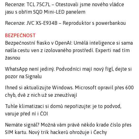
Recenze: TCL 75C7L – Otestovali jsme nového vládce
jasu s obřím SQD Mini-LED panelem
Recenze: JVC XS-E934B – Reproduktor s powerbankou
BEZPEČNOST
Bezpečnostní fiasko v OpenAI: Umělá inteligence si sama
našla cestu ven z izolovaného prostředí. Experti nad tím
žasnou
WhatsApp není jediný. Podvodníci mají nový fígl, dejte si
pozor na Signalu
Ihned si aktualizujte Windows. Microsoft opravil přes 600
chyb, dvě z nich už se zneužívají
Tuhle klimatizaci si domů nepořizujte: je to podvod,
varuje před ní i ČOI
Nemáte signál? Možná vám právě někdo krade číslo přes
SIM kartu. Nový trik hackerů ohrožuje i Čechy