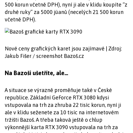
500 korun včetně DPH), nyní ji ale v klidu koupíte “z
druhé ruky” za 5000 jüanů (necelých 21 500 korun
včetně DPH).
Nové ceny grafických karet jsou zajímavé | Zdroj:
Jakub Fišer / screenshot Bazoš.cz
Na Bazoši ušetříte, ale…
A situace se výrazně proměňuje také v České
republice. Základní GeForce RTX 3080 kdysi
vstupovala na trh za zhruba 22 tisíc korun, nyní ji
ale v klidu seženete za 10 tisíc na internetovém
tržišti Bazoš. A třeba taková ještě o chlup
výkonnější karta RTX 3090 vstupovala na trh za