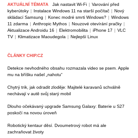
AKTUÁLNÍ TÉMATA
Jak nastavit Wi-Fi
|
Varování před
kyberútoky
|
Instalace Windows 11 na starší počítač
|
Nový
skládací Samsung
|
Konec modré smrti Windows?
|
Windows
11 zdarma
|
Anthropic Mythos
|
Nouzové otevírání pračky
|
Aktualizace Androidu 16
|
Elektromobilita
|
iPhone 17
|
VLC
TV
|
Klimatizace Maoudegola
|
Nejlepší Linux
ČLÁNKY CHIP.CZ
Detekce nevhodného obsahu rozmazala video se psem. Apple
mu na bříšku našel „nahotu“
Chytrý trik, jak odradit zloděje: Majitelé karavanů schválně
nechávají v autě svůj starý mobil
Dlouho očekávaný upgrade Samsung Galaxy: Baterie u S27
poskočí na novou úroveň
Robotický kentaur děsí. Dvoumetrový robot má ale
zachraňovat životy