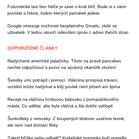
Futuristické taxi bez řidiče je zase o krok blíž. Bude si s vámi
povídat a řekne, kolem kterých památek jedete
Google omezuje možnosti bezplatného Gmailu, zlobí se
uživatelé. V lednu ukončí odesílání zpráv z adres třetích stran
DOPORUČENÉ ČLÁNKY
Nadýchané americké palačinky: Těsto na pravé pancakes
nechte odpočinout a pozor na správný okamžik otočení
Švestky umí potrápit i pomoci. Vláknina prospívá trávení,
sorbitol může nadýmat a bílý povlak není plíseň ani špína
Recept na vláčnou hrnkovou bábovku z pomazánkového
másla: Co udělat, aby byla vláčná a šla dobře vyklopit
Šunkofleky z remosky: Z koupených těstovin uvaříme levně,
ale není nad domácí fleky
Zakrýt bříško nebo odhalit? Kodaňské maminky boří pravidla