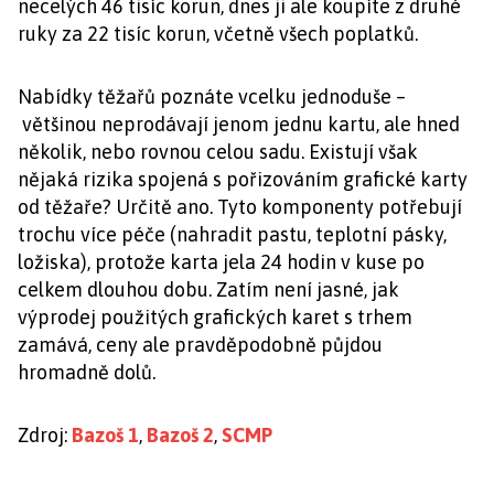
necelých 46 tisíc korun, dnes ji ale koupíte z druhé
ruky za 22 tisíc korun, včetně všech poplatků.
Nabídky těžařů poznáte vcelku jednoduše –
většinou neprodávají jenom jednu kartu, ale hned
několik, nebo rovnou celou sadu. Existují však
nějaká rizika spojená s pořizováním grafické karty
od těžaře? Určitě ano. Tyto komponenty potřebují
trochu více péče (nahradit pastu, teplotní pásky,
ložiska), protože karta jela 24 hodin v kuse po
celkem dlouhou dobu. Zatím není jasné, jak
výprodej použitých grafických karet s trhem
zamává, ceny ale pravděpodobně půjdou
hromadně dolů.
Zdroj:
Bazoš 1
,
Bazoš 2
,
SCMP