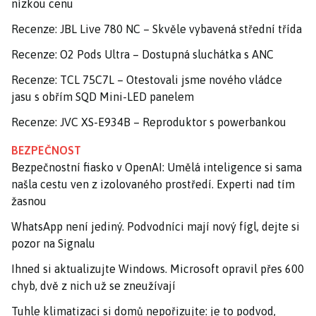
nízkou cenu
Recenze: JBL Live 780 NC – Skvěle vybavená střední třída
Recenze: O2 Pods Ultra – Dostupná sluchátka s ANC
Recenze: TCL 75C7L – Otestovali jsme nového vládce
jasu s obřím SQD Mini-LED panelem
Recenze: JVC XS-E934B – Reproduktor s powerbankou
BEZPEČNOST
Bezpečnostní fiasko v OpenAI: Umělá inteligence si sama
našla cestu ven z izolovaného prostředí. Experti nad tím
žasnou
WhatsApp není jediný. Podvodníci mají nový fígl, dejte si
pozor na Signalu
Ihned si aktualizujte Windows. Microsoft opravil přes 600
chyb, dvě z nich už se zneužívají
Tuhle klimatizaci si domů nepořizujte: je to podvod,