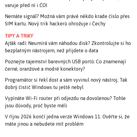
varuje před ní i ČOI
Nemáte signál? Možná vám právě někdo krade číslo přes
SIM kartu. Nový trik hackerů ohrožuje i Čechy
TIPY A TRIKY
Ajťák radí: Neumírá vám náhodou disk? Zkontrolujte si ho
bezplatným nástrojem, než přijdete o data
Poznejte tajemství barevných USB portů: Co znamenají
černé, oranžové a modré konektory?
Programátor si řekl dost a sám vyvinul nový nástroj. Tak
dobrý čistič Windows tu ještě nebyl
Vypínáte Wi-Fi router při odjezdu na dovolenou? Tohle
jsou důvody, proč byste měli
V říjnu 2026 končí jedna verze Windows 11. Ověřte si, že
máte jinou a nebudete mít problém