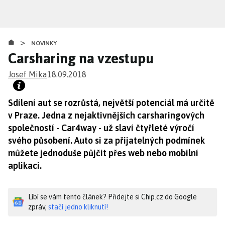
Přejít
k
hlavnímu
>
obsahu
NOVINKY
Carsharing na vzestupu
Josef Mika
18.09.2018
Sdílení aut se rozrůstá, největší potenciál má určitě
v Praze. Jedna z nejaktivnějších carsharingových
společností - Car4way - už slaví čtyřleté výročí
svého působení. Auto si za přijatelných podmínek
můžete jednoduše půjčit přes web nebo mobilní
aplikaci.
Líbí se vám tento článek? Přidejte si Chip.cz do Google
zpráv,
stačí jedno kliknutí!