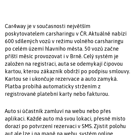
Car4way je v současnosti největším
poskytovatelem carsharingu v ČR. Aktuálně nabízí
600 sdílených vozů v režimu volného carsharingu
po celém území hlavního města. 50 vozů začne
příští měsíc provozovat i v Brně. Celý systém je
založen na registraci, auta se odemykají čipovou
kartou, kterou zákazník obdrží po podpisu smlouvy.
Kartou se i ukončuje rezervace a auto zamyká.
Platba probíhá automaticky stržením z
registrované platební karty nebo fakturou.
Auto si účastník zamluví na webu nebo přes
aplikaci. Každé auto má svou lokaci, přesné místo
dorazí po potvrzení rezervaci v SMS. Zjistit polohu
aut ale lze i na mapě na webu, systém online