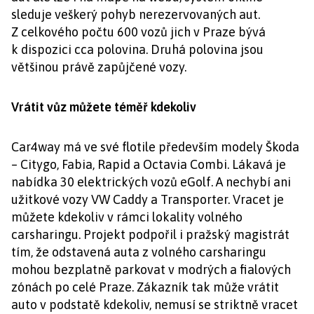
sleduje veškerý pohyb nerezervovaných aut.
Z celkového počtu 600 vozů jich v Praze bývá
k dispozici cca polovina. Druhá polovina jsou
většinou právě zapůjčené vozy.
Vrátit vůz můžete téměř kdekoliv
Car4way má ve své flotile především modely Škoda
– Citygo, Fabia, Rapid a Octavia Combi. Lákavá je
nabídka 30 elektrických vozů eGolf. A nechybí ani
užitkové vozy VW Caddy a Transporter. Vracet je
můžete kdekoliv v rámci lokality volného
carsharingu. Projekt podpořil i pražský magistrát
tím, že odstavená auta z volného carsharingu
mohou bezplatně parkovat v modrých a fialových
zónách po celé Praze. Zákazník tak může vrátit
auto v podstatě kdekoliv, nemusí se striktně vracet