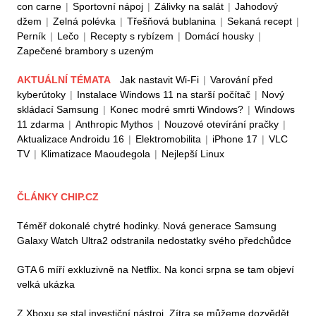
con carne
|
Sportovní nápoj
|
Zálivky na salát
|
Jahodový
džem
|
Zelná polévka
|
Třešňová bublanina
|
Sekaná recept
|
Perník
|
Lečo
|
Recepty s rybízem
|
Domácí housky
|
Zapečené brambory s uzeným
AKTUÁLNÍ TÉMATA
Jak nastavit Wi-Fi
|
Varování před
kyberútoky
|
Instalace Windows 11 na starší počítač
|
Nový
skládací Samsung
|
Konec modré smrti Windows?
|
Windows
11 zdarma
|
Anthropic Mythos
|
Nouzové otevírání pračky
|
Aktualizace Androidu 16
|
Elektromobilita
|
iPhone 17
|
VLC
TV
|
Klimatizace Maoudegola
|
Nejlepší Linux
ČLÁNKY CHIP.CZ
Téměř dokonalé chytré hodinky. Nová generace Samsung
Galaxy Watch Ultra2 odstranila nedostatky svého předchůdce
GTA 6 míří exkluzivně na Netflix. Na konci srpna se tam objeví
velká ukázka
Z Xboxu se stal investiční nástroj. Zítra se můžeme dozvědět,