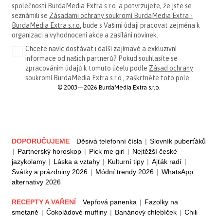
společnosti BurdaMedia Extra s.r.o.
a potvrzujete, že jste se
seznámili se
Zásadami ochrany soukromí BurdaMedia Extra -
BurdaMedia Extra s.r.o.
bude s Vašimi údaji pracovat zejména k
organizaci a vyhodnocení akce a zasílání novinek.
Chcete navíc dostávat i další zajímavé a exkluzivní
informace od našich partnerů? Pokud souhlasíte se
zpracováním údajů k tomuto účelu podle
Zásad ochrany
soukromí BurdaMedia Extra s.r.o.
, zaškrtněte toto pole.
© 2003—2026 BurdaMedia Extra s.r.o.
DOPORUČUJEME
Děsivá telefonní čísla
|
Slovník puberťáků
|
Partnerský horoskop
|
Pick me girl
|
Nejtěžší české
jazykolamy
|
Láska a vztahy
|
Kulturní tipy
|
Ajťák radí
|
Svátky a prázdniny 2026
|
Módní trendy 2026
|
WhatsApp
alternativy 2026
RECEPTY A VAŘENÍ
Vepřová panenka
|
Fazolky na
smetaně
|
Čokoládové muffiny
|
Banánový chlebíček
|
Chili