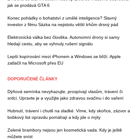
jak se prodává GTA 6
Konec pohádky o bohatství z umělé inteligence? Slavný
investor z filmu Sázka na nejistotu věští trhům drsný pád
Elektronická válka bez člověka. Autonomní drony si samy
hledají cestu, aby se vyhnuly rušení signálu
Lepší kopírování mezi iPhonem a Windows se blíží. Apple
zatlačil na Microsoft přes EU
DOPORUČENÉ ČLÁNKY
Dýňová semínka nevyhazujte, prospívají vlasům, trávení či
srdci. Upravte je a využijte jako zdravou svačinu i do vaření
Hubnutí, trávení i chutě na sladké. Víme, kdy skořice, zázvor a
bobkový list opravdu pomáhají a kdy jde o mýty
Zelené brambory nejsou jen kosmetická vada. Kdy je ještě
můžete sníst