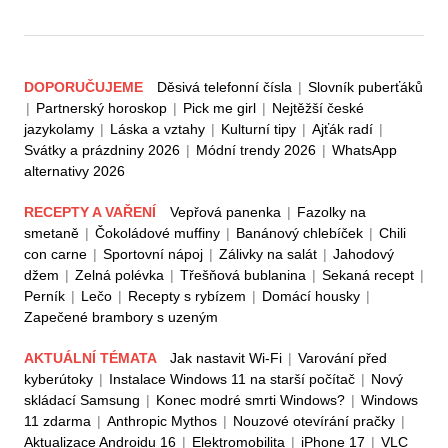
DOPORUČUJEME
Děsivá telefonní čísla
|
Slovník puberťáků
|
Partnerský horoskop
|
Pick me girl
|
Nejtěžší české
jazykolamy
|
Láska a vztahy
|
Kulturní tipy
|
Ajťák radí
|
Svátky a prázdniny 2026
|
Módní trendy 2026
|
WhatsApp
alternativy 2026
RECEPTY A VAŘENÍ
Vepřová panenka
|
Fazolky na
smetaně
|
Čokoládové muffiny
|
Banánový chlebíček
|
Chili
con carne
|
Sportovní nápoj
|
Zálivky na salát
|
Jahodový
džem
|
Zelná polévka
|
Třešňová bublanina
|
Sekaná recept
|
Perník
|
Lečo
|
Recepty s rybízem
|
Domácí housky
|
Zapečené brambory s uzeným
AKTUÁLNÍ TÉMATA
Jak nastavit Wi-Fi
|
Varování před
kyberútoky
|
Instalace Windows 11 na starší počítač
|
Nový
skládací Samsung
|
Konec modré smrti Windows?
|
Windows
11 zdarma
|
Anthropic Mythos
|
Nouzové otevírání pračky
|
Aktualizace Androidu 16
|
Elektromobilita
|
iPhone 17
|
VLC