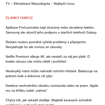
TV
|
Klimatizace Maoudegola
|
Nejlepší Linux
ČLÁNKY CHIP.CZ
Aplikace Find pomáhá najít ztracený nebo ukradený telefon.
Samsung ale ukončil jeho podporu u starších telefonů Galaxy
Restart routeru pomáhá vyřešit problémy s připojením.
Nevytahujte ho ale rovnou ze zásuvky
Netflix Premium slibuje 4K, ale nestačí za něj jen platit. O
kvalitu obrazu vás může ošidit i prohlížeč
Neobvyklý robot může nahradit nočního hlídače. Balancuje na
jednom kole a dokonce cítí plyn
Detekce nevhodného obsahu rozmazala video se psem. Apple
mu na bříšku našel „nahotu“
Chytrý trik, jak odradit zloděje: Majitelé karavanů schválně