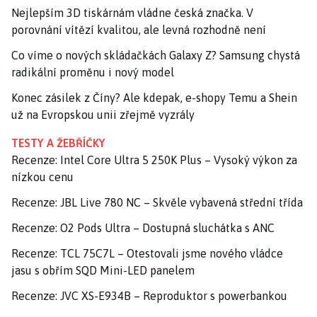
Nejlepším 3D tiskárnám vládne česká značka. V
porovnání vítězí kvalitou, ale levná rozhodně není
Co víme o nových skládačkách Galaxy Z? Samsung chystá
radikální proměnu i nový model
Konec zásilek z Číny? Ale kdepak, e-shopy Temu a Shein
už na Evropskou unii zřejmě vyzrály
TESTY A ŽEBŘÍČKY
Recenze: Intel Core Ultra 5 250K Plus – Vysoký výkon za
nízkou cenu
Recenze: JBL Live 780 NC – Skvěle vybavená střední třída
Recenze: O2 Pods Ultra – Dostupná sluchátka s ANC
Recenze: TCL 75C7L – Otestovali jsme nového vládce
jasu s obřím SQD Mini-LED panelem
Recenze: JVC XS-E934B – Reproduktor s powerbankou