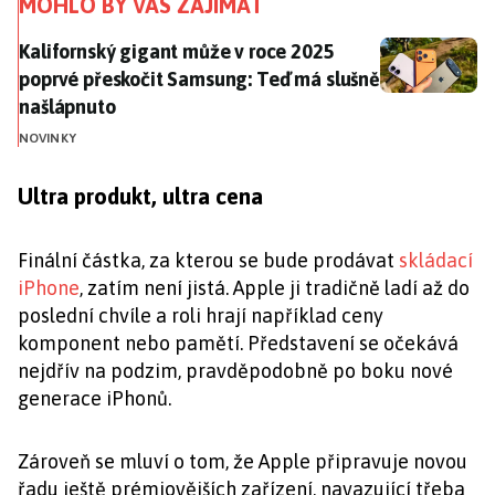
MOHLO BY VÁS ZAJÍMAT
Kalifornský gigant může v roce 2025 poprvé přeskoči
Kalifornský gigant může v roce 2025
poprvé přeskočit Samsung: Teď má slušně
našlápnuto
NOVINKY
Ultra produkt, ultra cena
Finální částka, za kterou se bude prodávat
skládací
iPhone
, zatím není jistá. Apple ji tradičně ladí až do
poslední chvíle a roli hrají například ceny
komponent nebo pamětí. Představení se očekává
nejdřív na podzim, pravděpodobně po boku nové
generace iPhonů.
Zároveň se mluví o tom, že Apple připravuje novou
řadu ještě prémiovějších zařízení, navazující třeba