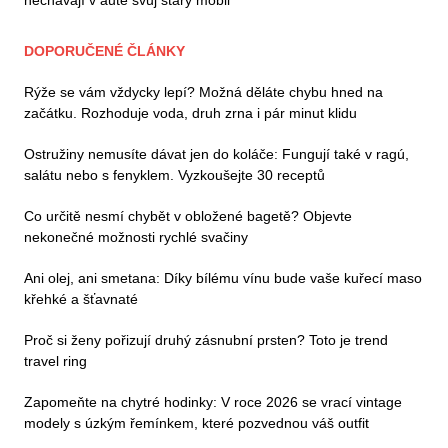
nechávají v autě svůj starý mobil
DOPORUČENÉ ČLÁNKY
Rýže se vám vždycky lepí? Možná děláte chybu hned na
začátku. Rozhoduje voda, druh zrna i pár minut klidu
Ostružiny nemusíte dávat jen do koláče: Fungují také v ragú,
salátu nebo s fenyklem. Vyzkoušejte 30 receptů
Co určitě nesmí chybět v obložené bagetě? Objevte
nekonečné možnosti rychlé svačiny
Ani olej, ani smetana: Díky bílému vínu bude vaše kuřecí maso
křehké a šťavnaté
Proč si ženy pořizují druhý zásnubní prsten? Toto je trend
travel ring
Zapomeňte na chytré hodinky: V roce 2026 se vrací vintage
modely s úzkým řemínkem, které pozvednou váš outfit