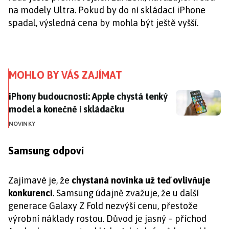
na modely Ultra. Pokud by do ní skládací iPhone
spadal, výsledná cena by mohla být ještě vyšší.
MOHLO BY VÁS ZAJÍMAT
iPhony budoucnosti: Apple chystá tenký model a kone
iPhony budoucnosti: Apple chystá tenký
model a konečně i skládačku
NOVINKY
Samsung odpoví
Zajímavé je, že
chystaná novinka už teď ovlivňuje
konkurenci
. Samsung údajně zvažuje, že u další
generace Galaxy Z Fold nezvýší cenu, přestože
výrobní náklady rostou. Důvod je jasný – příchod