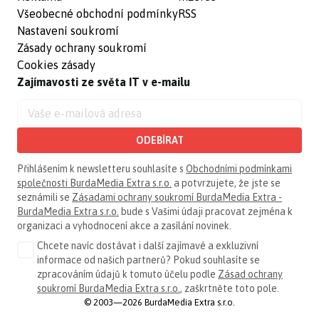
Všeobecné obchodní podmínky
RSS
Nastavení soukromí
Zásady ochrany soukromí
Cookies zásady
Zajímavosti ze světa IT v e-mailu
ODEBÍRAT
Přihlášením k newsletteru souhlasíte s
Obchodními podmínkami
společnosti BurdaMedia Extra s.r.o.
a potvrzujete, že jste se
seznámili se
Zásadami ochrany soukromí BurdaMedia Extra -
BurdaMedia Extra s.r.o.
bude s Vašimi údaji pracovat zejména k
organizaci a vyhodnocení akce a zasílání novinek.
Chcete navíc dostávat i další zajímavé a exkluzivní
informace od našich partnerů? Pokud souhlasíte se
zpracováním údajů k tomuto účelu podle
Zásad ochrany
soukromí BurdaMedia Extra s.r.o.
, zaškrtněte toto pole.
© 2003—2026 BurdaMedia Extra s.r.o.