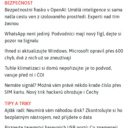
BEZPEČNOST
Bezpečnostní fiasko v OpenAI: Umělá inteligence si sama
našla cestu ven z izolovaného prostředí. Experti nad tím
žasnou
WhatsApp není jediný. Podvodníci mají nový fígl, dejte si
pozor na Signalu
Ihned si aktualizujte Windows. Microsoft opravil přes 600
chyb, dvě z nich už se zneužívají
Tuhle klimatizaci si domů nepořizujte: je to podvod,
varuje před ní i ČOI
Nemáte signál? Možná vám právě někdo krade číslo přes
SIM kartu. Nový trik hackerů ohrožuje i Čechy
TIPY A TRIKY
Ajťák radí: Neumírá vám náhodou disk? Zkontrolujte si ho
bezplatným nástrojem, než přijdete o data
Poznejte tajemství barevných USB portů: Co znamenají