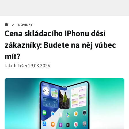
Přejít
k
hlavnímu
>
obsahu
NOVINKY
Cena skládacího iPhonu děsí
zákazníky: Budete na něj vůbec
mít?
Jakub Fišer
19.03.2026