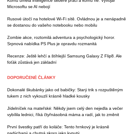
Komu umělá inteligence sebere práci a komu ne: Vývojář
Microsoftu se AI nebojí
Rusové útočí na hotelové Wi-Fi sítě. Ovládnou je a nenápadně
se dostanou do vašeho notebooku nebo mobilu
Zombie akce, roztomilá adventura a psychologický horor.
Srpnová nabídka PS Plus je opravdu rozmanitá
Recenze: Ještě lehčí a štíhlejší Samsung Galaxy Z Flip8. Ale
foťák zůstává jen základní
DOPORUČENÉ ČLÁNKY
Dokonalé škubánky jako od babičky: Starý trik s rozpuštěným
tukem z nich vykouzlí krásně hladké kousky
Jídelníček na mateřské: Někdy jsem celý den nejedla a večer
vybílila lednici, říká čtyřnásobná máma a radí, jak to změnit
První švestky patří do koláče: Tento hrnkový je krásně
nadýchaný a chutná skoro jako kynutý