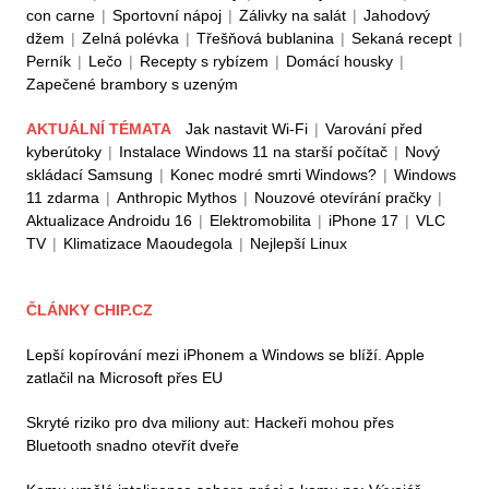
con carne
|
Sportovní nápoj
|
Zálivky na salát
|
Jahodový
džem
|
Zelná polévka
|
Třešňová bublanina
|
Sekaná recept
|
Perník
|
Lečo
|
Recepty s rybízem
|
Domácí housky
|
Zapečené brambory s uzeným
AKTUÁLNÍ TÉMATA
Jak nastavit Wi-Fi
|
Varování před
kyberútoky
|
Instalace Windows 11 na starší počítač
|
Nový
skládací Samsung
|
Konec modré smrti Windows?
|
Windows
11 zdarma
|
Anthropic Mythos
|
Nouzové otevírání pračky
|
Aktualizace Androidu 16
|
Elektromobilita
|
iPhone 17
|
VLC
TV
|
Klimatizace Maoudegola
|
Nejlepší Linux
ČLÁNKY CHIP.CZ
Lepší kopírování mezi iPhonem a Windows se blíží. Apple
zatlačil na Microsoft přes EU
Skryté riziko pro dva miliony aut: Hackeři mohou přes
Bluetooth snadno otevřít dveře