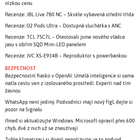
nízkou cenu
Recenze: JBL Live 780 NC – Skvěle vybavená střední třída
Recenze: O2 Pods Ultra – Dostupná sluchátka s ANC
Recenze: TCL 75C7L – Otestovali jsme nového vládce
jasu s obřím SQD Mini-LED panelem
Recenze: JVC XS-E934B – Reproduktor s powerbankou
BEZPEČNOST
Bezpečnostní fiasko v OpenAI: Umělá inteligence si sama
našla cestu ven z izolovaného prostředí. Experti nad tím
žasnou
WhatsApp není jediný. Podvodníci mají nový fígl, dejte si
pozor na Signalu
Ihned si aktualizujte Windows. Microsoft opravil přes 600
chyb, dvě z nich už se zneužívají
Tuhle klimatizaci si domů nepořizujte: je to podvod,