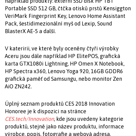
například produkty: externí SSD disk HP TBT
Portable SSD 512 GB, čtčka otisků prstů Kensiggton
VeriMark Fingerprint Key, Lenovo Home Assistant
Pack, šestidimezionální myš od Lexip, Sound
BlasterX AE-5 a další.
V kateririi, ve které byly oceněny čtyři výrobky
Aceru jsou dále například HP ElitePOS, grafická
karta GTX1080i Lightning, HP Omen X Notebook,
HP Spectra x360, Lenovo Yoga 920, 16GB GDDR6
grafická paměť od Samsungu, nebo monitor Zen
AiO ZN242.
Úplný seznam produktů CES 2018 Innovation
Honoree je k dispozici na stránce
CES.tech/Innovation
, kde jsou uvedeny kategorie
produktů, stejně jako název produktu, informace
výrobce, popis, fotografie a webová adresa.