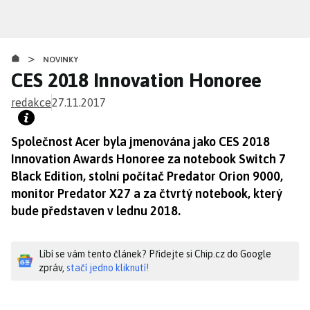
Přejít
k
hlavnímu
>
obsahu
NOVINKY
CES 2018 Innovation Honoree
redakce
27.11.2017
Společnost Acer byla jmenována jako CES 2018
Innovation Awards Honoree za notebook Switch 7
Black Edition, stolní počítač Predator Orion 9000,
monitor Predator X27 a za čtvrtý notebook, který
bude představen v lednu 2018.
Líbí se vám tento článek? Přidejte si Chip.cz do Google
zpráv,
stačí jedno kliknutí!