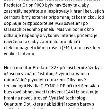
Predator Orion 9000 byly navrženy tak, aby
zastrašily nepřátele a inspirovaly k hraní her. Jejich
černostříbrný exteriér připomínající kosmickou loď
doplňuje přizpůsobitelné RGB osvětlení po
stranách předního panelu. Masivní boční okno
odhaluje nápadný a výkonný interiér, přičemž je
navrženo tak, aby zabránilo proniknutí
elektromagnetickému rušení (EMI), a to navzdory
velikosti otvoru.
Herní monitor Predator X27 přináší herní zážitky s
úžasnou vizuální čistotou, živými barvami a
mimořádně plynulým obrazem. Díky nové
technologii Nvidia G-SYNC HDR při rozlišení 4K a
bleskové obnovovací frekvenci 144 Hz posunuje
hraní na novou úroveň. Využívá technologii
Quantum Dot, která nabízí širší rozsah barev s