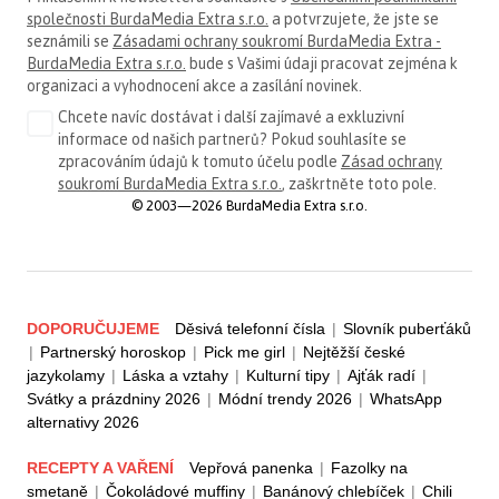
společnosti BurdaMedia Extra s.r.o.
a potvrzujete, že jste se
seznámili se
Zásadami ochrany soukromí BurdaMedia Extra -
BurdaMedia Extra s.r.o.
bude s Vašimi údaji pracovat zejména k
organizaci a vyhodnocení akce a zasílání novinek.
Chcete navíc dostávat i další zajímavé a exkluzivní
informace od našich partnerů? Pokud souhlasíte se
zpracováním údajů k tomuto účelu podle
Zásad ochrany
soukromí BurdaMedia Extra s.r.o.
, zaškrtněte toto pole.
© 2003—2026 BurdaMedia Extra s.r.o.
DOPORUČUJEME
Děsivá telefonní čísla
|
Slovník puberťáků
|
Partnerský horoskop
|
Pick me girl
|
Nejtěžší české
jazykolamy
|
Láska a vztahy
|
Kulturní tipy
|
Ajťák radí
|
Svátky a prázdniny 2026
|
Módní trendy 2026
|
WhatsApp
alternativy 2026
RECEPTY A VAŘENÍ
Vepřová panenka
|
Fazolky na
smetaně
|
Čokoládové muffiny
|
Banánový chlebíček
|
Chili