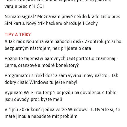
varuje před ní i ČOI
Nemáte signál? Možná vám právě někdo krade číslo přes
SIM kartu. Nový trik hackerů ohrožuje i Čechy
TIPY A TRIKY
Ajťák radí: Neumírá vám náhodou disk? Zkontrolujte si ho
bezplatným nástrojem, než přijdete o data
Poznejte tajemství barevných USB portů: Co znamenají
černé, oranžové a modré konektory?
Programátor si řekl dost a sám vyvinul nový nástroj. Tak
dobrý čistič Windows tu ještě nebyl
Vypínáte Wi-Fi router při odjezdu na dovolenou? Tohle
jsou důvody, proč byste měli
V říjnu 2026 končí jedna verze Windows 11. Ověřte si, že
máte jinou a nebudete mít problém