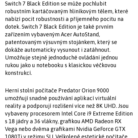
Switch 7 Black Edition se může pochlubit
robustním kartáčovaným hliníkovým tělem, které
nabízí pocit robustnosti a příjemného pocitu na
dotek. Switch 7 Black Edition je také prvním
zařízením vybaveným Acer AutoStand,
patentovaným výsuvným stojánkem, který se
dokáže automaticky vysunout i zatáhnout.
Umožňuje stejně jednoduché ovládání jednou
rukou jako u notebooku s klasickou véčkovou
konstrukcí.
Herní stolní počítače Predator Orion 9000
umožňují snadné používání aplikací virtuální
reality a podporují rozlišení více než 8K UHD. Jsou
vybaveny procesorem Intel Core i9 Extreme Edition
s 18 jádry a 36 vlákny, grafikou AMD Radeon RX
Vega nebo dvěma grafikami Nvidia GeForce GTX
1080Ti v režimu SLI. Velkolepě estetické počítače