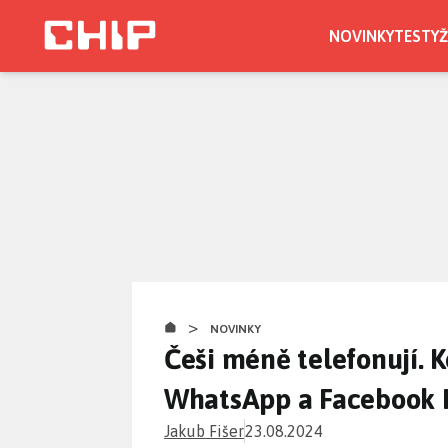
Přejít
k
NOVINKY
TESTY
Ž
hlavnímu
CHIP.CZ
obsahu
>
NOVINKY
Češi méně telefonují. 
WhatsApp a Facebook 
Jakub Fišer
23.08.2024