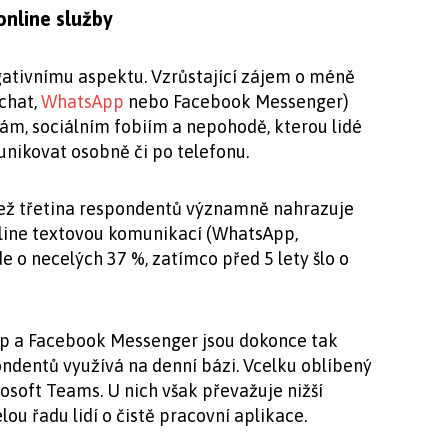
online služby
gativnímu aspektu. Vzrůstající zájem o méně
chat,
WhatsApp
nebo Facebook Messenger)
ám, sociálním fobiím a nepohodě, kterou lidé
munikovat osobně či po telefonu.
e než třetina respondentů významně nahrazuje
line textovou komunikací (WhatsApp,
e o necelých 37 %, zatímco před 5 lety šlo o
p a Facebook Messenger jsou dokonce tak
ondentů využívá na denní bázi. Vcelku oblíbený
rosoft Teams. U nich však převažuje nižší
lou řadu lidí o čistě pracovní aplikace.