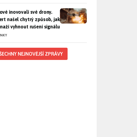
vé inovovali své drony. Expert našel chytrý způsob, jak se sna
ové inovovali své drony.
ert našel chytrý způsob, jak
snaží vyhnout rušení signálu
INKY
ŠECHNY NEJNOVĚJŠÍ ZPRÁVY