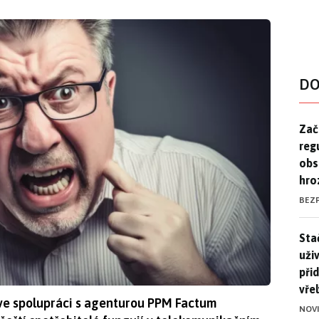
DO
Zač
Zač
reg
obs
hro
BEZ
Stač
Sta
uži
při
vře
ve spolupráci s agenturou PPM Factum
NOV