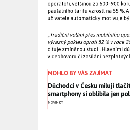
operátoři, většinou za 600–900 kor
paušálního tarifu vzrostl na 55 %. 
uživatele automaticky motivuje být
„Tradiční volání přes mobilního ope
výrazný pokles oproti 82 % v roce 2
cituje zmíněnou studii. Hlavními dů
videohovoru či zasílání bezplatných
MOHLO BY VÁS ZAJÍMAT
Důchodci v Česku milují tlačí
Důchodci v Česku milují tlačí
smartphony si oblíbila jen pol
NOVINKY