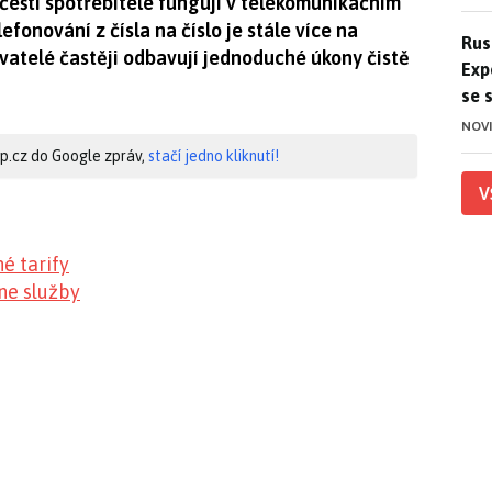
čeští spotřebitelé fungují v telekomunikačním
efonování z čísla na číslo je stále více na
Ruso
Rus
vatelé častěji odbavují jednoduché úkony čistě
Exp
se 
NOV
hip.cz do Google zpráv,
stačí jedno kliknutí!
V
é tarify
ine služby