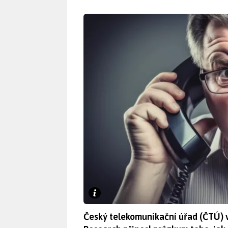
Český telekomunikační úřad (ČTÚ) 