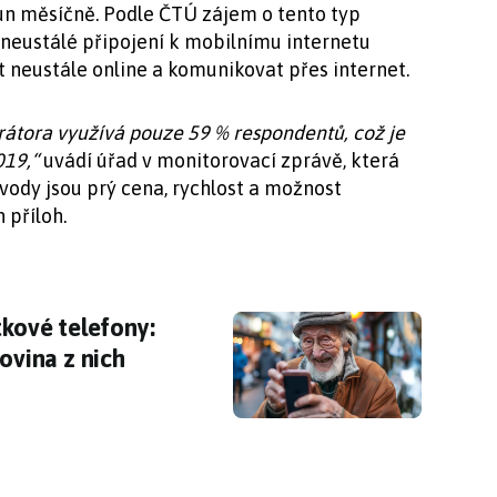
un měsíčně. Podle ČTÚ zájem o tento typ
A neustálé připojení k mobilnímu internetu
 neustále online a komunikovat přes internet.
rátora využívá pouze 59 % respondentů, což je
019,“
uvádí úřad v monitorovací zprávě, která
vody jsou prý cena, rychlost a možnost
 příloh.
tkové telefony: smartphony si oblíbila jen pol
tkové telefony:
ovina z nich