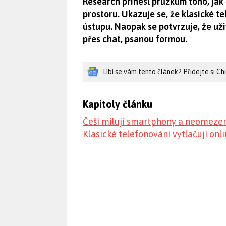
Research přinesl průzkum toho, jak 
prostoru. Ukazuje se, že klasické tel
ústupu. Naopak se potvrzuje, že uži
přes chat, psanou formou.
Líbí se vám tento článek? Přidejte si C
Kapitoly článku
Češi milují smartphony a neomezen
Klasické telefonování vytlačují onl