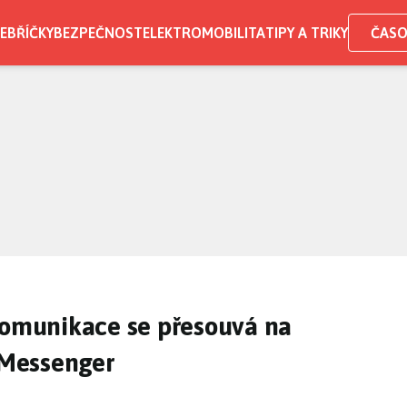
EBŘÍČKY
BEZPEČNOST
ELEKTROMOBILITA
TIPY A TRIKY
ČASO
Komunikace se přesouvá na
Messenger