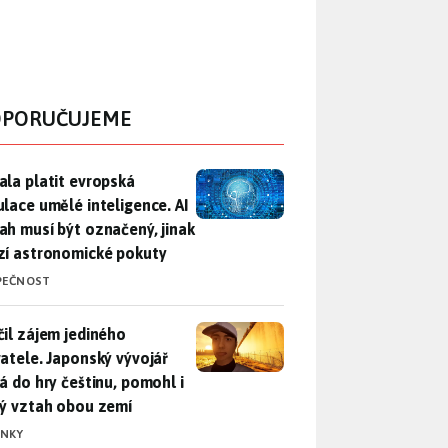
PORUČUJEME
ala platit evropská regulace umělé inteligence. AI obsah musí
ala platit evropská
ulace umělé inteligence. AI
ah musí být označený, jinak
zí astronomické pokuty
PEČNOST
il zájem jediného uživatele. Japonský vývojář přidá do hry češ
čil zájem jediného
vatele. Japonský vývojář
dá do hry češtinu, pomohl i
lý vztah obou zemí
INKY