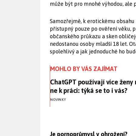
může být pro mnohé výhodou, ale pro
Samozřejmě, k erotickému obsahu 
přístupný pouze po ověření věku, p
občanského průkazu a sken obličeje,
nedostanou osoby mladší 18 let. O
spolehlivý a jak jednoduché ho bude
MOHLO BY VÁS ZAJÍMAT
ChatGPT používají více ženy n
ChatGPT používají více ženy 
ne k práci: týká se to i vás?
NOVINKY
Je pornoprůmysl v ohrožení?