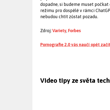
dopadne, si budeme muset počkat do
režimu pro dospělé v rámci ChatGPT
nebudou chtít zůstat pozadu.
Zdroj:
Variety
,
Forbes
Pornografie 2.0 vás naučí opět začít
Video tipy ze světa tec