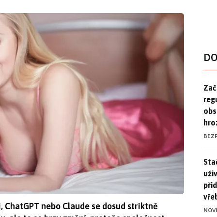
DO
Zač
Zač
reg
obs
hro
BEZ
Stač
Sta
uži
při
vře
i, ChatGPT nebo Claude se dosud striktně
NOV