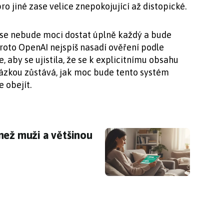
 jiné zase velice znepokojující až distopické.
se nebude moci dostat úplně každý a bude
roto OpenAI nejspíš nasadí ověření podle
 aby se ujistila, že se k explicitnímu obsahu
tázkou zůstává, jak moc bude tento systém
 obejít.
ež muži a většinou ne k práci: týká se to i vás
než muži a většinou