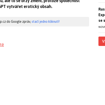
u, ale to se brzy změní, protože společnost
PT vytvářet erotický obsah.
Ruso
Rus
Exp
se 
hip.cz do Google zpráv,
stačí jedno kliknutí!
NOV
V
tě