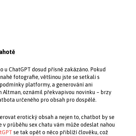
nahotě
lo u ChatGPT dosud přísně zakázáno. Pokud
nahé fotografie, většinou jste se setkali s
 podmínky platformy, a generování ani
m Altman, oznámil překvapivou novinku – brzy
tbota určeného pro obsah pro dospělé.
rovat erotický obsah a nejen to, chatbot by se
kže v průběhu sex chatu vám může odeslat nahou
tGPT
se tak opět o něco přiblíží člověku, což