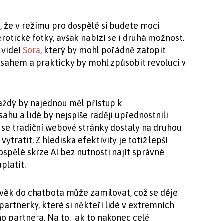
, že v režimu pro dospělé si budete moci
erotické fotky, avšak nabízí se i druhá možnost.
 videí
Sora
, který by mohl pořádně zatopit
sahem a prakticky by mohl způsobit revoluci v
aždý by najednou měl přístup k
u a lidé by nejspíše raději upřednostnili
y se tradiční webové stránky dostaly na druhou
ytratit. Z hlediska efektivity je totiž lepší
dospělé skrze AI bez nutnosti najít správné
platit.
lověk do chatbota může zamilovat, což se děje
I partnerky, které si někteří lidé v extrémních
o partnera. Na to, jak to nakonec celé