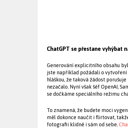
ChatGPT se přestane vyhýbat 
Generování explicitního obsahu by
jste například požádali o vytvoření 
hláškou, že taková žádost porušuje
nezačalo. Nyní však šéf OpenAI, Sa
se dočkáme speciálního režimu cha
To znamená, že budete moci vygene
měl dokonce naučit i flirtovat, ta
fotografii klidně i sám od sebe.
Cha