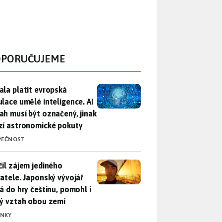
PORUČUJEME
ala platit evropská regulace umělé inteligence. AI obsah musí
ala platit evropská
ulace umělé inteligence. AI
ah musí být označený, jinak
zí astronomické pokuty
PEČNOST
il zájem jediného uživatele. Japonský vývojář přidá do hry češ
čil zájem jediného
vatele. Japonský vývojář
dá do hry češtinu, pomohl i
lý vztah obou zemí
INKY