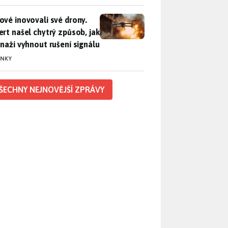
vé inovovali své drony. Expert našel chytrý způsob, jak se sna
ové inovovali své drony.
ert našel chytrý způsob, jak
snaží vyhnout rušení signálu
INKY
ŠECHNY NEJNOVĚJŠÍ ZPRÁVY