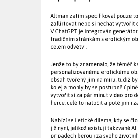
Altman zatím specifikoval pouze to
zaflirtovat nebo si nechat vytvořit 
V ChatGPT je integrován generátor
tradičním stránkám s erotickým ob
celém odvětví.
Jenže to by znamenalo, že téměř k
personalizovanému erotickému obsah
obsah tvořený jim na míru, tudíž b
kolej a mohly by se postupně úplně v
vytvořit si za pár minut video pro 
herce, celé to natočit a poté jim i za
Nabízí se i etické dilema, kdy se č
již nyní, jelikož existují takzvané A
případech berou i za svého životníh