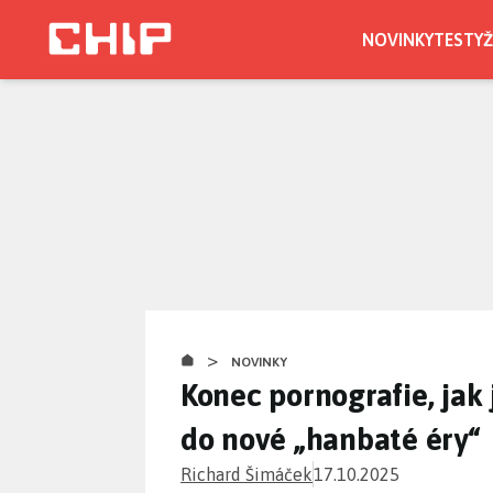
Přejít
k
NOVINKY
TESTY
Ž
hlavnímu
obsahu
>
NOVINKY
Konec pornografie, jak
do nové „hanbaté éry“
Richard Šimáček
17.10.2025