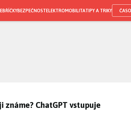
EBŘÍČKY
BEZPEČNOST
ELEKTROMOBILITA
TIPY A TRIKY
ČASO
 ji známe? ChatGPT vstupuje