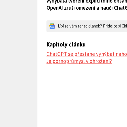
vyhýbala tvoření explicitního obsah
OpenAI zruší omezení a naučí ChatG
Líbí se vám tento článek? Přidejte si C
Kapitoly článku
ChatGPT se přestane vyhýbat naho
Je pornoprůmysl v ohrožení?