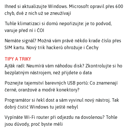
Ihned si aktualizujte Windows. Microsoft opravil přes 600
chyb, dvě z nich už se zneužívají
Tuhle klimatizaci si domů nepořizujte: je to podvod,
varuje před ní i ČOI
Nemáte signál? Možná vám právě někdo krade číslo přes
SIM kartu. Nový trik hackerů ohrožuje i Čechy
TIPY A TRIKY
Ajťák radí: Neumírá vám náhodou disk? Zkontrolujte si ho
bezplatným nástrojem, než přijdete o data
Poznejte tajemství barevných USB portů: Co znamenají
černé, oranžové a modré konektory?
Programátor si řekl dost a sám vyvinul nový nástroj. Tak
dobrý čistič Windows tu ještě nebyl
Vypínáte Wi-Fi router při odjezdu na dovolenou? Tohle
jsou důvody, proč byste měli