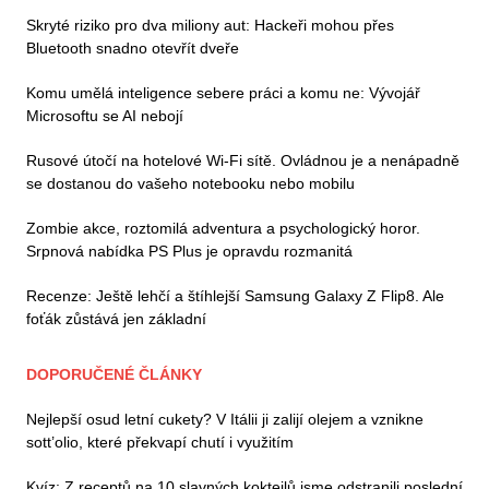
Skryté riziko pro dva miliony aut: Hackeři mohou přes
Bluetooth snadno otevřít dveře
Komu umělá inteligence sebere práci a komu ne: Vývojář
Microsoftu se AI nebojí
Rusové útočí na hotelové Wi-Fi sítě. Ovládnou je a nenápadně
se dostanou do vašeho notebooku nebo mobilu
Zombie akce, roztomilá adventura a psychologický horor.
Srpnová nabídka PS Plus je opravdu rozmanitá
Recenze: Ještě lehčí a štíhlejší Samsung Galaxy Z Flip8. Ale
foťák zůstává jen základní
DOPORUČENÉ ČLÁNKY
Nejlepší osud letní cukety? V Itálii ji zalijí olejem a vznikne
sott’olio, které překvapí chutí i využitím
Kvíz: Z receptů na 10 slavných koktejlů jsme odstranili poslední