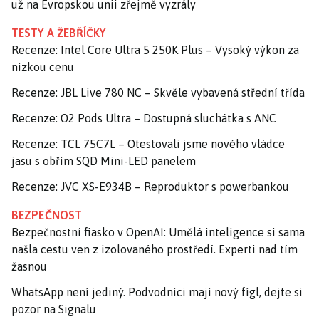
už na Evropskou unii zřejmě vyzrály
TESTY A ŽEBŘÍČKY
Recenze: Intel Core Ultra 5 250K Plus – Vysoký výkon za
nízkou cenu
Recenze: JBL Live 780 NC – Skvěle vybavená střední třída
Recenze: O2 Pods Ultra – Dostupná sluchátka s ANC
Recenze: TCL 75C7L – Otestovali jsme nového vládce
jasu s obřím SQD Mini-LED panelem
Recenze: JVC XS-E934B – Reproduktor s powerbankou
BEZPEČNOST
Bezpečnostní fiasko v OpenAI: Umělá inteligence si sama
našla cestu ven z izolovaného prostředí. Experti nad tím
žasnou
WhatsApp není jediný. Podvodníci mají nový fígl, dejte si
pozor na Signalu