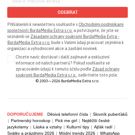
ODEBÍRAT
Přihlášením k newsletteru souhlasíte s
Obchodními podmínkami
společnosti BurdaMedia Extra s.r.o.
a potvrzujete, že jste se
seznámili se
Zásadami ochrany soukromí BurdaMedia Extra -
BurdaMedia Extra s.r.o.
bude s Vašimi údaji pracovat zejména k
organizaci a vyhodnocení akce a zasílání novinek.
Chcete navíc dostávat i další zajímavé a exkluzivní
informace od našich partnerů? Pokud souhlasíte se
zpracováním údajů k tomuto účelu podle
Zásad ochrany
soukromí BurdaMedia Extra s.r.o.
, zaškrtněte toto pole.
© 2003—2026 BurdaMedia Extra s.r.o.
DOPORUČUJEME
Děsivá telefonní čísla
|
Slovník puberťáků
|
Partnerský horoskop
|
Pick me girl
|
Nejtěžší české
jazykolamy
|
Láska a vztahy
|
Kulturní tipy
|
Ajťák radí
|
Svátky a prázdniny 2026
|
Módní trendy 2026
|
WhatsApp