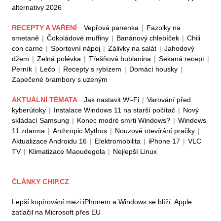
alternativy 2026
RECEPTY A VAŘENÍ
Vepřová panenka
|
Fazolky na
smetaně
|
Čokoládové muffiny
|
Banánový chlebíček
|
Chili
con carne
|
Sportovní nápoj
|
Zálivky na salát
|
Jahodový
džem
|
Zelná polévka
|
Třešňová bublanina
|
Sekaná recept
|
Perník
|
Lečo
|
Recepty s rybízem
|
Domácí housky
|
Zapečené brambory s uzeným
AKTUÁLNÍ TÉMATA
Jak nastavit Wi-Fi
|
Varování před
kyberútoky
|
Instalace Windows 11 na starší počítač
|
Nový
skládací Samsung
|
Konec modré smrti Windows?
|
Windows
11 zdarma
|
Anthropic Mythos
|
Nouzové otevírání pračky
|
Aktualizace Androidu 16
|
Elektromobilita
|
iPhone 17
|
VLC
TV
|
Klimatizace Maoudegola
|
Nejlepší Linux
ČLÁNKY CHIP.CZ
Lepší kopírování mezi iPhonem a Windows se blíží. Apple
zatlačil na Microsoft přes EU