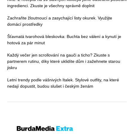
ingredienci. Zkuste je všechny správně doplnit
Zachraňte žloutnoucí a zasychající listy okurek. Využijte
domácí prostředky
Šťavnatá tvarohová bleskovka: Buchta bez válení a kynutí je
hotová za pár minut
Každý večer jen scrollování na gauči a ticho? Zkuste s
partnerem rutinu, díky které uklidíte dům i zažehnete starou
jiskru
Letní trendy podle vášnivých Italek. Stylové outfity, na které
nedají dopustit, budou slušet i českým ženám