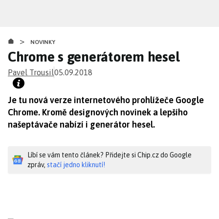
Přejít
k
hlavnímu
>
obsahu
NOVINKY
Chrome s generátorem hesel
Pavel Trousil
05.09.2018
Je tu nová verze internetového prohlížeče Google
Chrome. Kromě designových novinek a lepšího
našeptávače nabízí i generátor hesel.
Líbí se vám tento článek? Přidejte si Chip.cz do Google
zpráv,
stačí jedno kliknutí!