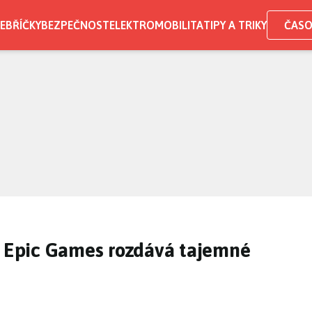
EBŘÍČKY
BEZPEČNOST
ELEKTROMOBILITA
TIPY A TRIKY
ČASO
? Epic Games rozdává tajemné