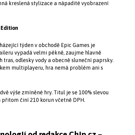
emná kreslená stylizace a nápadité vyobrazení
Edition
házející týden v obchodě Epic Games je
raileru vypadá velmi pěkně, zaujme hlavně
 tras, odlesky vody a obecně sluneční paprsky.
škem multiplayeru, hra nemá problém ani s
 dvě výše zmíněné hry. Titul je se 100% slevou
 přitom činí 210 korun včetně DPH.
hnologií od redakce Chip.cz –