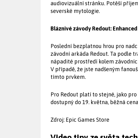
audiovizuální stránku. Potěší příj
severské mytologie.
Bláznivé závody Redout: Enhanced 
Poslední bezplatnou hrou pro nadc
závodní arkáda Redout. Ta podle t
nápadité prostředí kolem závodních
V případě, že jste nadšeným fanou
tímto prvkem.
Pro Redout platí to stejné, jako pro
dostupný do 19. května, běžná cena
Zdroj: Epic Games Store
Video tipy ze světa tec