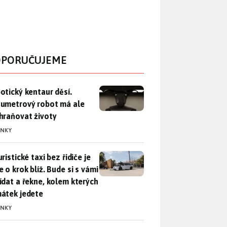
PORUČUJEME
otický kentaur děsí. Dvoumetrový robot má ale zachraňovat ži
otický kentaur děsí.
umetrový robot má ale
hraňovat životy
INKY
ristické taxi bez řidiče je zase o krok blíž. Bude si s vámi p
ristické taxi bez řidiče je
 o krok blíž. Bude si s vámi
ídat a řekne, kolem kterých
átek jedete
INKY