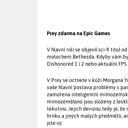
Prey zdarma na Epic Games
V hlavní roli se objevil sci-fi titul
molochem Bethesda. Kdyby vám by
Dishonored 1 i 2 nebo aktuální FPS
V Prey se octnete v kůži Morgana Y
vaše hlavní postava problémy s pamě
zamořena inteligentní mimozemsko
mimozemšťanů jsou složeny z lesklé
tekutinu. Jejich devizou tedy je, ž
hrnku a jiných malých předmětů, a
jste vy.