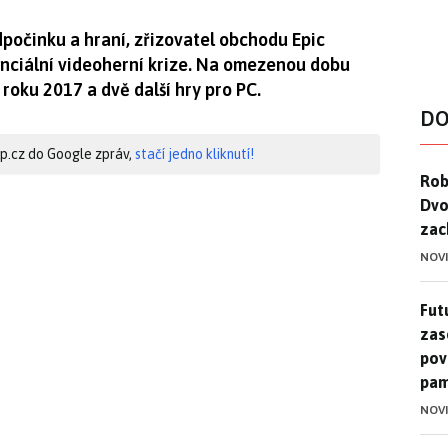
dpočinku a hraní, zřizovatel obchodu Epic
enciální videoherní krize. Na omezenou dobu
z roku 2017 a dvě další hry pro PC.
DO
hip.cz do Google zpráv,
stačí jedno kliknutí!
Rob
Rob
Dvo
zac
NOV
Futu
Futu
zase
pov
pam
NOV