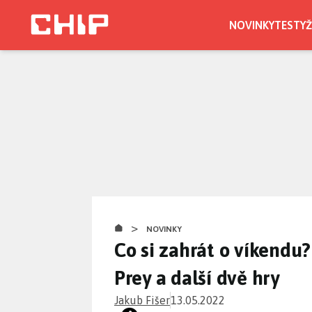
Přejít
k
NOVINKY
TESTY
Ž
hlavnímu
obsahu
>
NOVINKY
Co si zahrát o víkendu
Prey a další dvě hry
Jakub Fišer
13.05.2022