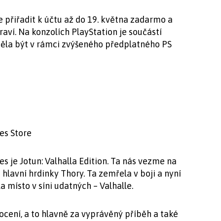
 přiřadit k účtu až do 19. května zadarmo a
raví. Na konzolích PlayStation je součástí
měla být v rámci zvýšeného předplatného PS
es Store
s je Jotun: Valhalla Edition. Ta nás vezme na
 hlavní hrdinky Thory. Ta zemřela v boji a nyní
la místo v síni udatných – Valhalle.
ocení, a to hlavně za vyprávěný příběh a také