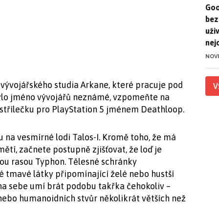
Goo
Goo
bez
uživ
nej
NOV
 od vývojářského studia Arkane, které pracuje pod
V
lo jméno vývojářů neznámé, vzpomeňte na
 střílečku pro PlayStation 5 jménem Deathloop.
u na vesmírné lodi Talos-I. Kromě toho, že má
tí, začnete postupně zjišťovat, že loď je
u rasou Typhon. Tělesné schránky
 tmavé látky připomínající želé nebo hustší
e na sebe umí brát podobu takřka čehokoliv –
nebo humanoidních stvůr několikrát větších než