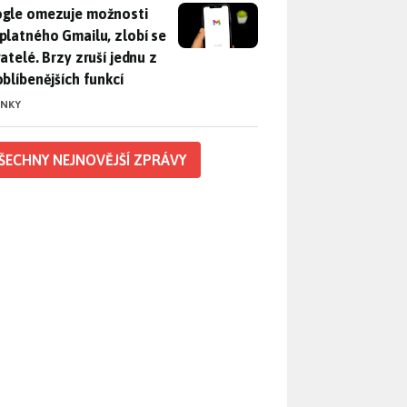
gle omezuje možnosti bezplatného Gmailu, zlobí se uživatelé. 
gle omezuje možnosti
platného Gmailu, zlobí se
atelé. Brzy zruší jednu z
oblíbenějších funkcí
INKY
ŠECHNY NEJNOVĚJŠÍ ZPRÁVY