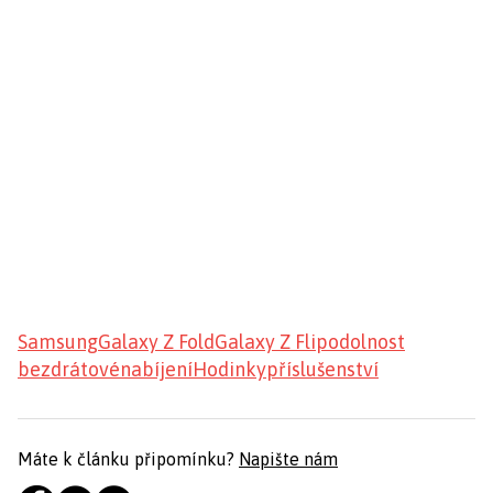
Samsung
Galaxy Z Fold
Galaxy Z Flip
odolnost
bezdrátové
nabíjení
Hodinky
příslušenství
Máte k článku připomínku?
Napište nám