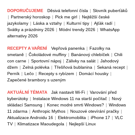
DOPORUČUJEME
Děsivá telefonní čísla
|
Slovník puberťáků
|
Partnerský horoskop
|
Pick me girl
|
Nejtěžší české
jazykolamy
|
Láska a vztahy
|
Kulturní tipy
|
Ajťák radí
|
Svátky a prázdniny 2026
|
Módní trendy 2026
|
WhatsApp
alternativy 2026
RECEPTY A VAŘENÍ
Vepřová panenka
|
Fazolky na
smetaně
|
Čokoládové muffiny
|
Banánový chlebíček
|
Chili
con carne
|
Sportovní nápoj
|
Zálivky na salát
|
Jahodový
džem
|
Zelná polévka
|
Třešňová bublanina
|
Sekaná recept
|
Perník
|
Lečo
|
Recepty s rybízem
|
Domácí housky
|
Zapečené brambory s uzeným
AKTUÁLNÍ TÉMATA
Jak nastavit Wi-Fi
|
Varování před
kyberútoky
|
Instalace Windows 11 na starší počítač
|
Nový
skládací Samsung
|
Konec modré smrti Windows?
|
Windows
11 zdarma
|
Anthropic Mythos
|
Nouzové otevírání pračky
|
Aktualizace Androidu 16
|
Elektromobilita
|
iPhone 17
|
VLC
TV
|
Klimatizace Maoudegola
|
Nejlepší Linux