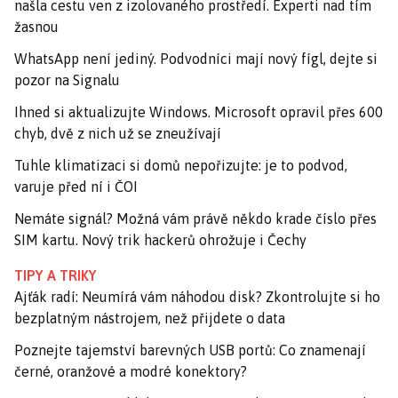
našla cestu ven z izolovaného prostředí. Experti nad tím
žasnou
WhatsApp není jediný. Podvodníci mají nový fígl, dejte si
pozor na Signalu
Ihned si aktualizujte Windows. Microsoft opravil přes 600
chyb, dvě z nich už se zneužívají
Tuhle klimatizaci si domů nepořizujte: je to podvod,
varuje před ní i ČOI
Nemáte signál? Možná vám právě někdo krade číslo přes
SIM kartu. Nový trik hackerů ohrožuje i Čechy
TIPY A TRIKY
Ajťák radí: Neumírá vám náhodou disk? Zkontrolujte si ho
bezplatným nástrojem, než přijdete o data
Poznejte tajemství barevných USB portů: Co znamenají
černé, oranžové a modré konektory?