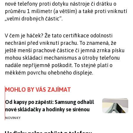
nové telefony proti dotyku nástroje či drátku o
průměru 1 milimetr (a větším) a také proti vniknutí
„velmi drobných částic“.
V čem je háček? Že tato certifikace odolnosti
nechrání před vniknutí prachu. To znamená, že
ještě menší prachové částice či jemná zrnka písku
mohou skládací mechanismus a útroby telefonu
nadále nepříjemně poškodit. To stejné platí o
měkkém povrchu ohebného displeje.
MOHLO BY VÁS ZAJÍMAT
Od kapsy po zápěstí: Samsung odhalil nové skládačky
Od kapsy po zápěstí: Samsung odhalil
nové skládačky a hodinky se sirénou
NOVINKY