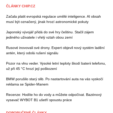
ČLÁNKY CHIP.CZ
Začala platit evropská regulace umělé inteligence. AI obsah
musí být označený, jinak hrozí astronomické pokuty
Japonský vývojář přidá do své hry češtinu. Stačil zájem
jediného uživatele i vřelý vztah obou zemí
Rusové inovovali své drony. Expert objevil nový systém ladění
antén, který odolá rušení signálu
Pozor na vlnu veder. Vysoké letní teploty škodí baterii telefonu,
už při 45 °C hrozí její poškození
BMW porušilo starý slib. Po nastartování auta na vás vyskočí
reklama se Spider-Manem
Recenze: Hodíte ho do vody a můžete odpočívat. Bazénový
vysavač WYBOT B1 ušetří spoustu práce
DOPORUČENÉ ČLÁNKY