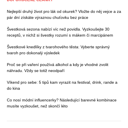
Nejlepší druhý život pro lák od okurek? Vložte do něj vejce a za
pár dní získáte výraznou chuťovku bez práce
Švestková sezona nabízí víc než povidla. Vyzkoušejte 30
receptů, v nichž si švestky rozumí s mákem či marcipánem
Švestkové knedlíky z tvarohového těsta: Vyberte správný
tvaroh pro dokonalý výsledek
Proč se při vaření používá alkohol a kdy je vhodné zvolit
náhradu. Vždy se totiž neodpaří
Víkend pro sebe: 5 tipů kam vyrazit na festival, drink, rande a
do kina
Co nosí módní influencerky? Následující barevné kombinace
musíte vyzkoušet, než skončí léto