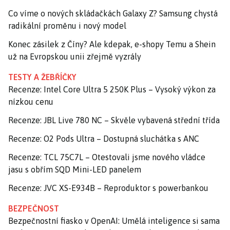
Co víme o nových skládačkách Galaxy Z? Samsung chystá
radikální proměnu i nový model
Konec zásilek z Číny? Ale kdepak, e-shopy Temu a Shein
už na Evropskou unii zřejmě vyzrály
TESTY A ŽEBŘÍČKY
Recenze: Intel Core Ultra 5 250K Plus – Vysoký výkon za
nízkou cenu
Recenze: JBL Live 780 NC – Skvěle vybavená střední třída
Recenze: O2 Pods Ultra – Dostupná sluchátka s ANC
Recenze: TCL 75C7L – Otestovali jsme nového vládce
jasu s obřím SQD Mini-LED panelem
Recenze: JVC XS-E934B – Reproduktor s powerbankou
BEZPEČNOST
Bezpečnostní fiasko v OpenAI: Umělá inteligence si sama