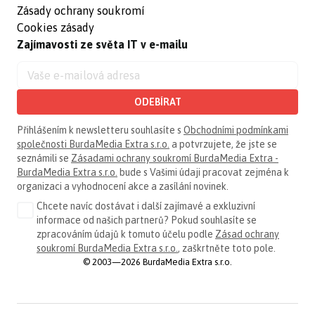
Zásady ochrany soukromí
Cookies zásady
Zajímavosti ze světa IT v e-mailu
ODEBÍRAT
Přihlášením k newsletteru souhlasíte s
Obchodními podmínkami
společnosti BurdaMedia Extra s.r.o.
a potvrzujete, že jste se
seznámili se
Zásadami ochrany soukromí BurdaMedia Extra -
BurdaMedia Extra s.r.o.
bude s Vašimi údaji pracovat zejména k
organizaci a vyhodnocení akce a zasílání novinek.
Chcete navíc dostávat i další zajímavé a exkluzivní
informace od našich partnerů? Pokud souhlasíte se
zpracováním údajů k tomuto účelu podle
Zásad ochrany
soukromí BurdaMedia Extra s.r.o.
, zaškrtněte toto pole.
© 2003—2026 BurdaMedia Extra s.r.o.