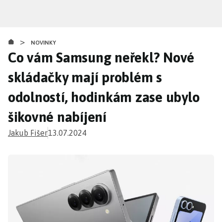
Přejít
k
hlavnímu
>
obsahu
NOVINKY
Co vám Samsung neřekl? Nové
skládačky mají problém s
odolností, hodinkám zase ubylo
šikovné nabíjení
Jakub Fišer
13.07.2024