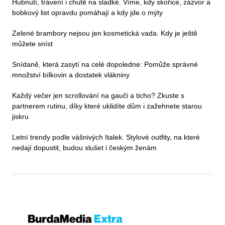
Hubnutí, trávení i chutě na sladké. Víme, kdy skořice, zázvor a
bobkový list opravdu pomáhají a kdy jde o mýty
Zelené brambory nejsou jen kosmetická vada. Kdy je ještě
můžete sníst
Snídaně, která zasytí na celé dopoledne: Pomůže správné
množství bílkovin a dostatek vlákniny
Každý večer jen scrollování na gauči a ticho? Zkuste s
partnerem rutinu, díky které uklidíte dům i zažehnete starou
jiskru
Letní trendy podle vášnivých Italek. Stylové outfity, na které
nedají dopustit, budou slušet i českým ženám