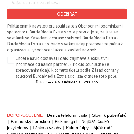
ODEBÍRAT
Přihlášením k newsletteru souhlasíte s
Obchodními podmínkami
společnosti BurdaMedia Extra s.r.o.
a potvrzujete, že jste se
seznámili se
Zásadami ochrany soukromí BurdaMedia Extra -
BurdaMedia Extra s.r.o.
bude s Vašimi údaji pracovat zejména k
organizaci a vyhodnocení akce a zasílání novinek.
Chcete navíc dostávat i další zajímavé a exkluzivní
informace od našich partnerů? Pokud souhlasíte se
zpracováním údajů k tomuto účelu podle
Zásad ochrany
soukromí BurdaMedia Extra s.r.o.
, zaškrtněte toto pole.
© 2003—2026 BurdaMedia Extra s.r.o.
DOPORUČUJEME
Děsivá telefonní čísla
|
Slovník puberťáků
|
Partnerský horoskop
|
Pick me girl
|
Nejtěžší české
jazykolamy
|
Láska a vztahy
|
Kulturní tipy
|
Ajťák radí
|
Svátky a prázdniny 2026
|
Módní trendy 2026
|
WhatsApp