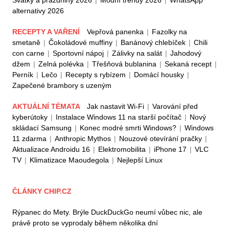
alternativy 2026
RECEPTY A VAŘENÍ
Vepřová panenka
|
Fazolky na
smetaně
|
Čokoládové muffiny
|
Banánový chlebíček
|
Chili
con carne
|
Sportovní nápoj
|
Zálivky na salát
|
Jahodový
džem
|
Zelná polévka
|
Třešňová bublanina
|
Sekaná recept
|
Perník
|
Lečo
|
Recepty s rybízem
|
Domácí housky
|
Zapečené brambory s uzeným
AKTUÁLNÍ TÉMATA
Jak nastavit Wi-Fi
|
Varování před
kyberútoky
|
Instalace Windows 11 na starší počítač
|
Nový
skládací Samsung
|
Konec modré smrti Windows?
|
Windows
11 zdarma
|
Anthropic Mythos
|
Nouzové otevírání pračky
|
Aktualizace Androidu 16
|
Elektromobilita
|
iPhone 17
|
VLC
TV
|
Klimatizace Maoudegola
|
Nejlepší Linux
ČLÁNKY CHIP.CZ
Rýpanec do Mety. Brýle DuckDuckGo neumí vůbec nic, ale
právě proto se vyprodaly během několika dní