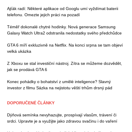
Ajťák radí: Některé aplikace od Googlu umí vyždímat baterii
telefonu. Omezte jejich práci na pozadí
Téměř dokonalé chytré hodinky. Nová generace Samsung
Galaxy Watch Ultra2 odstranila nedostatky svého předchůdce
GTA 6 míří exkluzivně na Netflix. Na konci srpna se tam objeví
velká ukázka
Z Xboxu se stal investiční nástroj. Zítra se můžeme dozvědět,
jak se prodává GTA 6
Konec pohádky o bohatství z umělé inteligence? Slavný
investor z filmu Sázka na nejistotu věští trhům drsný pád
DOPORUČENÉ ČLÁNKY
Dýňová semínka nevyhazujte, prospívají vlasům, trávení či
srdci. Upravte je a využijte jako zdravou svačinu i do vaření