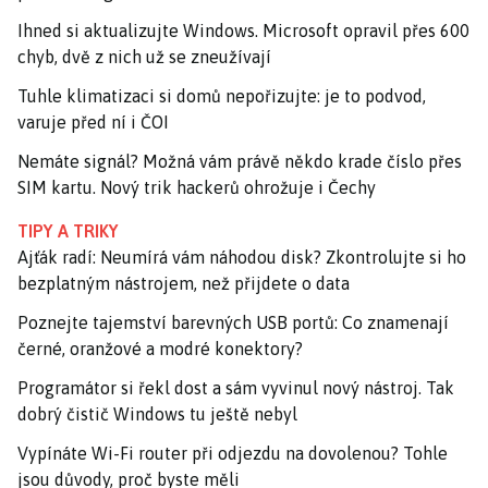
Ihned si aktualizujte Windows. Microsoft opravil přes 600
chyb, dvě z nich už se zneužívají
Tuhle klimatizaci si domů nepořizujte: je to podvod,
varuje před ní i ČOI
Nemáte signál? Možná vám právě někdo krade číslo přes
SIM kartu. Nový trik hackerů ohrožuje i Čechy
TIPY A TRIKY
Ajťák radí: Neumírá vám náhodou disk? Zkontrolujte si ho
bezplatným nástrojem, než přijdete o data
Poznejte tajemství barevných USB portů: Co znamenají
černé, oranžové a modré konektory?
Programátor si řekl dost a sám vyvinul nový nástroj. Tak
dobrý čistič Windows tu ještě nebyl
Vypínáte Wi-Fi router při odjezdu na dovolenou? Tohle
jsou důvody, proč byste měli