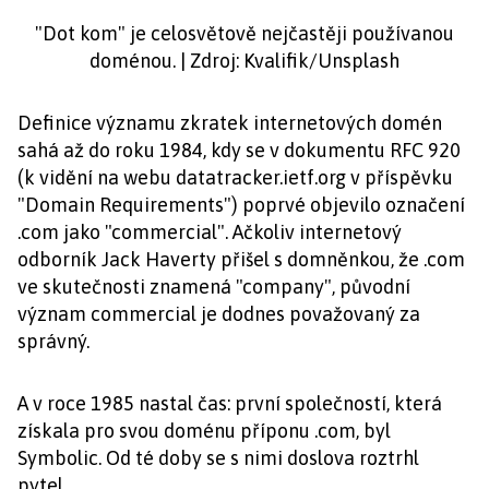
"Dot kom" je celosvětově nejčastěji používanou
doménou. | Zdroj: Kvalifik/Unsplash
Definice významu zkratek internetových domén
sahá až do roku 1984, kdy se v dokumentu RFC 920
(k vidění na webu datatracker.ietf.org v příspěvku
"Domain Requirements") poprvé objevilo označení
.com jako "commercial". Ačkoliv internetový
odborník Jack Haverty přišel s domněnkou, že .com
ve skutečnosti znamená "company", původní
význam commercial je dodnes považovaný za
správný.
A v roce 1985 nastal čas: první společností, která
získala pro svou doménu příponu .com, byl
Symbolic. Od té doby se s nimi doslova roztrhl
pytel.