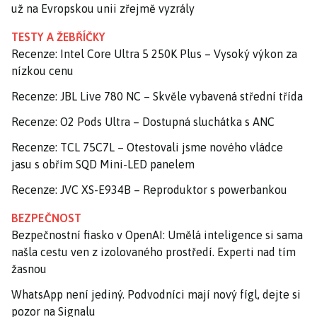
už na Evropskou unii zřejmě vyzrály
TESTY A ŽEBŘÍČKY
Recenze: Intel Core Ultra 5 250K Plus – Vysoký výkon za
nízkou cenu
Recenze: JBL Live 780 NC – Skvěle vybavená střední třída
Recenze: O2 Pods Ultra – Dostupná sluchátka s ANC
Recenze: TCL 75C7L – Otestovali jsme nového vládce
jasu s obřím SQD Mini-LED panelem
Recenze: JVC XS-E934B – Reproduktor s powerbankou
BEZPEČNOST
Bezpečnostní fiasko v OpenAI: Umělá inteligence si sama
našla cestu ven z izolovaného prostředí. Experti nad tím
žasnou
WhatsApp není jediný. Podvodníci mají nový fígl, dejte si
pozor na Signalu