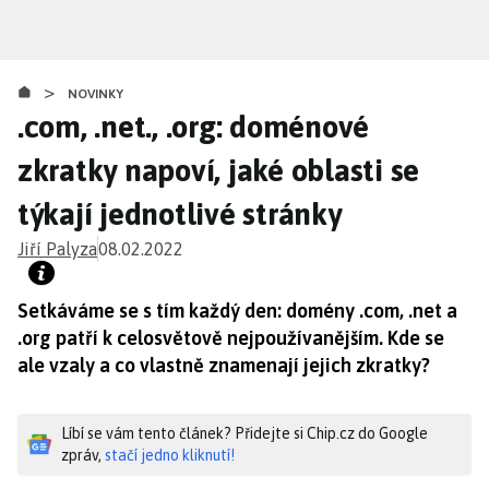
Přejít
k
hlavnímu
>
obsahu
NOVINKY
.com, .net., .org: doménové
zkratky napoví, jaké oblasti se
týkají jednotlivé stránky
Jiří Palyza
08.02.2022
Setkáváme se s tím každý den: domény .com, .net a
.org patří k celosvětově nejpoužívanějším. Kde se
ale vzaly a co vlastně znamenají jejich zkratky?
Líbí se vám tento článek? Přidejte si Chip.cz do Google
zpráv,
stačí jedno kliknutí!