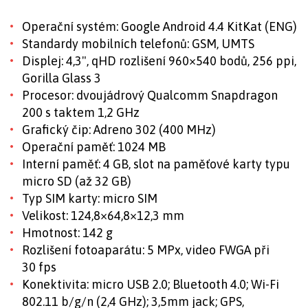
Operační systém: Google Android 4.4 KitKat (ENG)
Standardy mobilních telefonů: GSM, UMTS
Displej: 4,3", qHD rozlišení 960×540 bodů, 256 ppi,
Gorilla Glass 3
Procesor: dvoujádrový Qualcomm Snapdragon
200 s taktem 1,2 GHz
Grafický čip: Adreno 302 (400 MHz)
Operační paměť: 1024 MB
Interní paměť: 4 GB, slot na paměťové karty typu
micro SD (až 32 GB)
Typ SIM karty: micro SIM
Velikost: 124,8×64,8×12,3 mm
Hmotnost: 142 g
Rozlišení fotoaparátu: 5 MPx, video FWGA při
30 fps
Konektivita: micro USB 2.0; Bluetooth 4.0; Wi-Fi
802.11 b/g/n (2,4 GHz); 3,5mm jack; GPS,