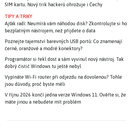
SIM kartu. Nový trik hackerů ohrožuje i Čechy
TIPY A TRIKY
Ajťák radí: Neumírá vám náhodou disk? Zkontrolujte si ho
bezplatným nástrojem, než přijdete o data
Poznejte tajemství barevných USB portů: Co znamenají
černé, oranžové a modré konektory?
Programátor si řekl dost a sám vyvinul nový nástroj. Tak
dobrý čistič Windows tu ještě nebyl
Vypínáte Wi-Fi router při odjezdu na dovolenou? Tohle
jsou důvody, proč byste měli
V říjnu 2026 končí jedna verze Windows 11. Ověřte si, že
máte jinou a nebudete mít problém