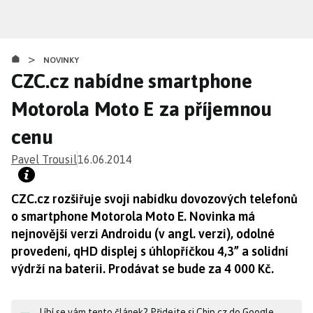
Přejít
k
hlavnímu
>
obsahu
NOVINKY
CZC.cz nabídne smartphone
Motorola Moto E za příjemnou
cenu
Pavel Trousil
16.06.2014
CZC.cz rozšiřuje svoji nabídku dovozových telefonů
o smartphone Motorola Moto E. Novinka má
nejnovější verzi Androidu (v angl. verzi), odolné
provedení, qHD displej s úhlopříčkou 4,3” a solidní
výdrží na baterii. Prodávat se bude za 4 000 Kč.
Líbí se vám tento článek? Přidejte si Chip.cz do Google