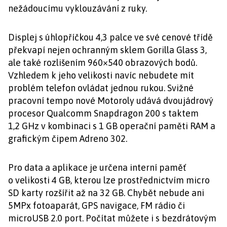
nežádoucímu vyklouzávání z ruky.
Displej s úhlopříčkou 4,3 palce ve své cenové třídě
překvapí nejen ochranným sklem Gorilla Glass 3,
ale také rozlišením 960×540 obrazových bodů.
Vzhledem k jeho velikosti navíc nebudete mít
problém telefon ovládat jednou rukou. Svižné
pracovní tempo nové Motoroly udává dvoujádrový
procesor Qualcomm Snapdragon 200 s taktem
1,2 GHz v kombinaci s 1 GB operační paměti RAM a
grafickým čipem Adreno 302.
Pro data a aplikace je určena interní paměť
o velikosti 4 GB, kterou lze prostřednictvím micro
SD karty rozšířit až na 32 GB. Chybět nebude ani
5MPx fotoaparát, GPS navigace, FM rádio či
microUSB 2.0 port. Počítat můžete i s bezdrátovým