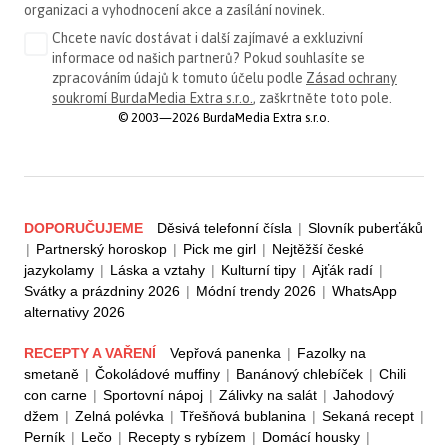
organizaci a vyhodnocení akce a zasílání novinek.
Chcete navíc dostávat i další zajímavé a exkluzivní
informace od našich partnerů? Pokud souhlasíte se
zpracováním údajů k tomuto účelu podle
Zásad ochrany
soukromí BurdaMedia Extra s.r.o.
, zaškrtněte toto pole.
© 2003—2026 BurdaMedia Extra s.r.o.
DOPORUČUJEME
Děsivá telefonní čísla
|
Slovník puberťáků
|
Partnerský horoskop
|
Pick me girl
|
Nejtěžší české
jazykolamy
|
Láska a vztahy
|
Kulturní tipy
|
Ajťák radí
|
Svátky a prázdniny 2026
|
Módní trendy 2026
|
WhatsApp
alternativy 2026
RECEPTY A VAŘENÍ
Vepřová panenka
|
Fazolky na
smetaně
|
Čokoládové muffiny
|
Banánový chlebíček
|
Chili
con carne
|
Sportovní nápoj
|
Zálivky na salát
|
Jahodový
džem
|
Zelná polévka
|
Třešňová bublanina
|
Sekaná recept
|
Perník
|
Lečo
|
Recepty s rybízem
|
Domácí housky
|