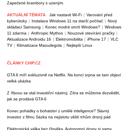
Zapečené brambory s uzeným
AKTUÁLNÍ TÉMATA
Jak nastavit Wi-Fi
|
Varování před
kyberútoky
|
Instalace Windows 11 na starší počítač
|
Nový
skládací Samsung
|
Konec modré smrti Windows?
|
Windows
11 zdarma
|
Anthropic Mythos
|
Nouzové otevírání pračky
|
Aktualizace Androidu 16
|
Elektromobilita
|
iPhone 17
|
VLC
TV
|
Klimatizace Maoudegola
|
Nejlepší Linux
ČLÁNKY CHIP.CZ
GTA 6 míří exkluzivně na Netflix. Na konci srpna se tam objeví
velká ukázka
Z Xboxu se stal investiční nástroj. Zítra se můžeme dozvědět,
jak se prodává GTA 6
Konec pohádky o bohatství z umělé inteligence? Slavný
investor z filmu Sázka na nejistotu věští trhům drsný pád
Elektronická válka bez člověka. Autonomní drony si samy