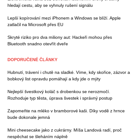
hledají cestu, aby se vyhnuly rušení signálu
Lepší kopírování mezi iPhonem a Windows se blíží. Apple
zatlačil na Microsoft přes EU
Skryté riziko pro dva miliony aut: Hackeři mohou přes
Bluetooth snadno otevřít dveře
DOPORUČENÉ ČLÁNKY
Hubnutí, trávení i chutě na sladké. Víme, kdy skořice, zázvor a
bobkový list opravdu pomáhají a kdy jde o mýty
Nejlepší švestkový koláč s drobenkou se nerozmočí.
Rozhoduje typ těsta, úprava švestek i správný postup
Zapomeňte na mléko v bramborové kaši. Díky vodě z hrnce
bude dokonale jemná
Mini cheesecake jako z cukrárny. Míša Landová radí, proč
nespěchat se šleháním náplně