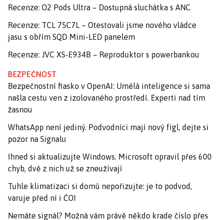
Recenze: O2 Pods Ultra – Dostupná sluchátka s ANC
Recenze: TCL 75C7L – Otestovali jsme nového vládce
jasu s obřím SQD Mini-LED panelem
Recenze: JVC XS-E934B – Reproduktor s powerbankou
BEZPEČNOST
Bezpečnostní fiasko v OpenAI: Umělá inteligence si sama
našla cestu ven z izolovaného prostředí. Experti nad tím
žasnou
WhatsApp není jediný. Podvodníci mají nový fígl, dejte si
pozor na Signalu
Ihned si aktualizujte Windows. Microsoft opravil přes 600
chyb, dvě z nich už se zneužívají
Tuhle klimatizaci si domů nepořizujte: je to podvod,
varuje před ní i ČOI
Nemáte signál? Možná vám právě někdo krade číslo přes