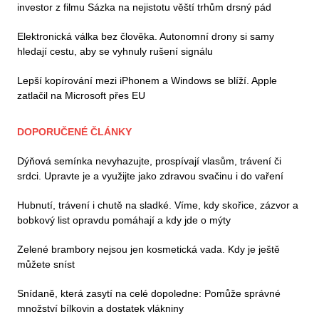
investor z filmu Sázka na nejistotu věští trhům drsný pád
Elektronická válka bez člověka. Autonomní drony si samy
hledají cestu, aby se vyhnuly rušení signálu
Lepší kopírování mezi iPhonem a Windows se blíží. Apple
zatlačil na Microsoft přes EU
DOPORUČENÉ ČLÁNKY
Dýňová semínka nevyhazujte, prospívají vlasům, trávení či
srdci. Upravte je a využijte jako zdravou svačinu i do vaření
Hubnutí, trávení i chutě na sladké. Víme, kdy skořice, zázvor a
bobkový list opravdu pomáhají a kdy jde o mýty
Zelené brambory nejsou jen kosmetická vada. Kdy je ještě
můžete sníst
Snídaně, která zasytí na celé dopoledne: Pomůže správné
množství bílkovin a dostatek vlákniny