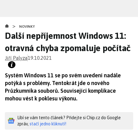
Přejít
k
hlavnímu
>
obsahu
NOVINKY
Další nepříjemnost Windows 11:
otravná chyba zpomaluje počítač
Jiří Palyza
19.10.2021
Systém Windows 11 se po svém uvedení nadále
potýká s problémy. Tentokrát jde o nového
Průzkumníka souborů. Související komplikace
mohou vést k poklesu výkonu.
Líbí se vám tento článek? Přidejte si Chip.cz do Google
zpráv,
stačí jedno kliknutí!