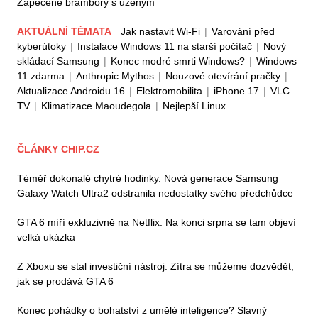
Zapečené brambory s uzeným
AKTUÁLNÍ TÉMATA
Jak nastavit Wi-Fi
|
Varování před
kyberútoky
|
Instalace Windows 11 na starší počítač
|
Nový
skládací Samsung
|
Konec modré smrti Windows?
|
Windows
11 zdarma
|
Anthropic Mythos
|
Nouzové otevírání pračky
|
Aktualizace Androidu 16
|
Elektromobilita
|
iPhone 17
|
VLC
TV
|
Klimatizace Maoudegola
|
Nejlepší Linux
ČLÁNKY CHIP.CZ
Téměř dokonalé chytré hodinky. Nová generace Samsung
Galaxy Watch Ultra2 odstranila nedostatky svého předchůdce
GTA 6 míří exkluzivně na Netflix. Na konci srpna se tam objeví
velká ukázka
Z Xboxu se stal investiční nástroj. Zítra se můžeme dozvědět,
jak se prodává GTA 6
Konec pohádky o bohatství z umělé inteligence? Slavný