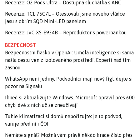
Recenze: O2 Pods Ultra – Dostupná sluchátka s ANC
Recenze: TCL 75C7L – Otestovali jsme nového vládce
jasu s obřím SQD Mini-LED panelem
Recenze: JVC XS-E934B – Reproduktor s powerbankou
BEZPEČNOST
Bezpečnostní fiasko v OpenAI: Umělá inteligence si sama
našla cestu ven z izolovaného prostředí. Experti nad tím
žasnou
WhatsApp není jediný. Podvodníci mají nový fígl, dejte si
pozor na Signalu
Ihned si aktualizujte Windows. Microsoft opravil přes 600
chyb, dvě z nich už se zneužívají
Tuhle klimatizaci si domů nepořizujte: je to podvod,
varuje před ní i ČOI
Nemáte signál? Možná vám právě někdo krade číslo přes