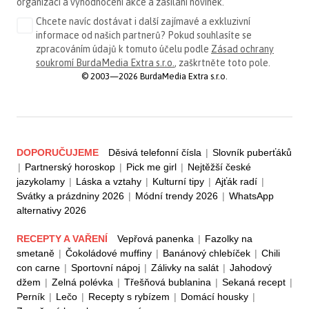
organizaci a vyhodnocení akce a zasílání novinek.
Chcete navíc dostávat i další zajímavé a exkluzivní
informace od našich partnerů? Pokud souhlasíte se
zpracováním údajů k tomuto účelu podle
Zásad ochrany
soukromí BurdaMedia Extra s.r.o.
, zaškrtněte toto pole.
© 2003—2026 BurdaMedia Extra s.r.o.
DOPORUČUJEME
Děsivá telefonní čísla
|
Slovník puberťáků
|
Partnerský horoskop
|
Pick me girl
|
Nejtěžší české
jazykolamy
|
Láska a vztahy
|
Kulturní tipy
|
Ajťák radí
|
Svátky a prázdniny 2026
|
Módní trendy 2026
|
WhatsApp
alternativy 2026
RECEPTY A VAŘENÍ
Vepřová panenka
|
Fazolky na
smetaně
|
Čokoládové muffiny
|
Banánový chlebíček
|
Chili
con carne
|
Sportovní nápoj
|
Zálivky na salát
|
Jahodový
džem
|
Zelná polévka
|
Třešňová bublanina
|
Sekaná recept
|
Perník
|
Lečo
|
Recepty s rybízem
|
Domácí housky
|