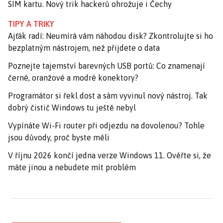
SIM kartu. Nový trik hackerů ohrožuje i Čechy
TIPY A TRIKY
Ajťák radí: Neumírá vám náhodou disk? Zkontrolujte si ho
bezplatným nástrojem, než přijdete o data
Poznejte tajemství barevných USB portů: Co znamenají
černé, oranžové a modré konektory?
Programátor si řekl dost a sám vyvinul nový nástroj. Tak
dobrý čistič Windows tu ještě nebyl
Vypínáte Wi-Fi router při odjezdu na dovolenou? Tohle
jsou důvody, proč byste měli
V říjnu 2026 končí jedna verze Windows 11. Ověřte si, že
máte jinou a nebudete mít problém