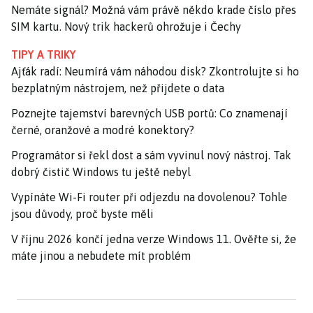
Nemáte signál? Možná vám právě někdo krade číslo přes
SIM kartu. Nový trik hackerů ohrožuje i Čechy
TIPY A TRIKY
Ajťák radí: Neumírá vám náhodou disk? Zkontrolujte si ho
bezplatným nástrojem, než přijdete o data
Poznejte tajemství barevných USB portů: Co znamenají
černé, oranžové a modré konektory?
Programátor si řekl dost a sám vyvinul nový nástroj. Tak
dobrý čistič Windows tu ještě nebyl
Vypínáte Wi-Fi router při odjezdu na dovolenou? Tohle
jsou důvody, proč byste měli
V říjnu 2026 končí jedna verze Windows 11. Ověřte si, že
máte jinou a nebudete mít problém