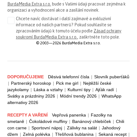
BurdaMedia Extra s.r.o.
bude s Vašimi údaji pracovat zejména k
organizaci a vyhodnocení akce a zasílání novinek.
Chcete navíc dostávat i další zajímavé a exkluzivní
informace od našich partnerů? Pokud souhlasíte se
zpracováním údajů k tomuto účelu podle
Zásad ochrany
soukromí BurdaMedia Extra s.r.o.
, zaškrtněte toto pole.
© 2003—2026 BurdaMedia Extra s.r.o.
DOPORUČUJEME
Děsivá telefonní čísla
|
Slovník puberťáků
|
Partnerský horoskop
|
Pick me girl
|
Nejtěžší české
jazykolamy
|
Láska a vztahy
|
Kulturní tipy
|
Ajťák radí
|
Svátky a prázdniny 2026
|
Módní trendy 2026
|
WhatsApp
alternativy 2026
RECEPTY A VAŘENÍ
Vepřová panenka
|
Fazolky na
smetaně
|
Čokoládové muffiny
|
Banánový chlebíček
|
Chili
con carne
|
Sportovní nápoj
|
Zálivky na salát
|
Jahodový
džem
|
Zelná polévka
|
Třešňová bublanina
|
Sekaná recept
|