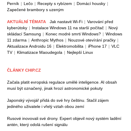
Perník
|
Lečo
|
Recepty s rybízem
|
Domácí housky
|
Zapečené brambory s uzeným
AKTUÁLNÍ TÉMATA
Jak nastavit Wi-Fi
|
Varování před
kyberútoky
|
Instalace Windows 11 na starší počítač
|
Nový
skládací Samsung
|
Konec modré smrti Windows?
|
Windows
11 zdarma
|
Anthropic Mythos
|
Nouzové otevírání pračky
|
Aktualizace Androidu 16
|
Elektromobilita
|
iPhone 17
|
VLC
TV
|
Klimatizace Maoudegola
|
Nejlepší Linux
ČLÁNKY CHIP.CZ
Začala platit evropská regulace umělé inteligence. AI obsah
musí být označený, jinak hrozí astronomické pokuty
Japonský vývojář přidá do své hry češtinu. Stačil zájem
jediného uživatele i vřelý vztah obou zemí
Rusové inovovali své drony. Expert objevil nový systém ladění
antén, který odolá rušení signálu