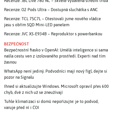
Recenze: JBL Live 780 NC – Skvěle vybavená střední třída
Recenze: O2 Pods Ultra – Dostupná sluchátka s ANC
Recenze: TCL 75C7L – Otestovali jsme nového vládce
jasu s obřím SQD Mini-LED panelem
Recenze: JVC XS-E934B – Reproduktor s powerbankou
BEZPEČNOST
Bezpečnostní fiasko v OpenAI: Umělá inteligence si sama
našla cestu ven z izolovaného prostředí. Experti nad tím
žasnou
WhatsApp není jediný. Podvodníci mají nový fígl, dejte si
pozor na Signalu
Ihned si aktualizujte Windows. Microsoft opravil přes 600
chyb, dvě z nich už se zneužívají
Tuhle klimatizaci si domů nepořizujte: je to podvod,
varuje před ní i ČOI