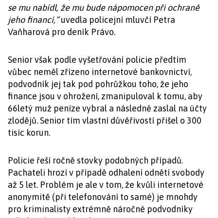
se mu nabídl, že mu bude nápomocen při ochraně
jeho financí,”
uvedla policejní mluvčí Petra
Vaňharová pro deník Právo.
Senior však podle vyšetřování policie předtím
vůbec neměl zřízeno internetové bankovnictví,
podvodník jej tak pod pohrůžkou toho, že jeho
finance jsou v ohrožení, zmanipuloval k tomu, aby
66letý muž peníze vybral a následně zaslal na účty
zlodějů. Senior tím vlastní důvěřivostí přišel o 300
tisíc korun.
Policie řeší ročně stovky podobných případů.
Pachateli hrozí v případě odhalení odnětí svobody
až 5 let. Problém je ale v tom, že kvůli internetové
anonymitě (při telefonování to samé) je mnohdy
pro kriminalisty extrémně náročné podvodníky