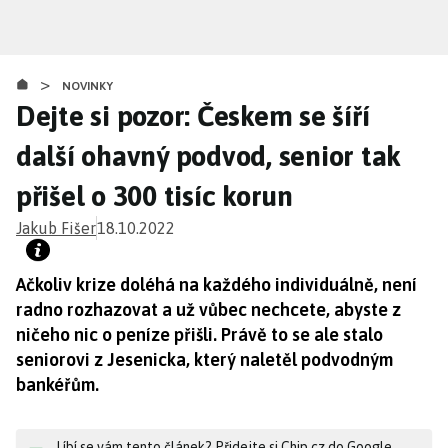
Přejít
k
hlavnímu
>
obsahu
NOVINKY
Dejte si pozor: Českem se šíří
další ohavný podvod, senior tak
přišel o 300 tisíc korun
Jakub Fišer
18.10.2022
Ačkoliv krize doléhá na každého individuálně, není
radno rozhazovat a už vůbec nechcete, abyste z
ničeho nic o peníze přišli. Právě to se ale stalo
seniorovi z Jesenicka, který naletěl podvodným
bankéřům.
Líbí se vám tento článek? Přidejte si Chip.cz do Google