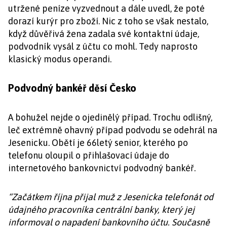
utržené peníze vyzvednout a dále uvedl, že poté
dorazí kurýr pro zboží. Nic z toho se však nestalo,
když důvěřivá žena zadala své kontaktní údaje,
podvodník vysál z účtu co mohl. Tedy naprosto
klasický modus operandi.
Podvodný bankéř děsí Česko
A bohužel nejde o ojedinělý případ. Trochu odlišný,
leč extrémně ohavný případ podvodu se odehrál na
Jesenicku. Obětí je 66letý senior, kterého po
telefonu oloupil o přihlašovací údaje do
internetového bankovnictví podvodný bankéř.
“Začátkem října přijal muž z Jesenicka telefonát od
údajného pracovníka centrální banky, který jej
informoval o napadení bankovního účtu. Současně