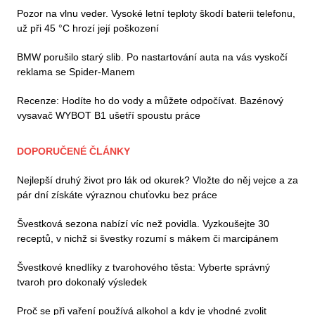
Pozor na vlnu veder. Vysoké letní teploty škodí baterii telefonu,
už při 45 °C hrozí její poškození
BMW porušilo starý slib. Po nastartování auta na vás vyskočí
reklama se Spider-Manem
Recenze: Hodíte ho do vody a můžete odpočívat. Bazénový
vysavač WYBOT B1 ušetří spoustu práce
DOPORUČENÉ ČLÁNKY
Nejlepší druhý život pro lák od okurek? Vložte do něj vejce a za
pár dní získáte výraznou chuťovku bez práce
Švestková sezona nabízí víc než povidla. Vyzkoušejte 30
receptů, v nichž si švestky rozumí s mákem či marcipánem
Švestkové knedlíky z tvarohového těsta: Vyberte správný
tvaroh pro dokonalý výsledek
Proč se při vaření používá alkohol a kdy je vhodné zvolit