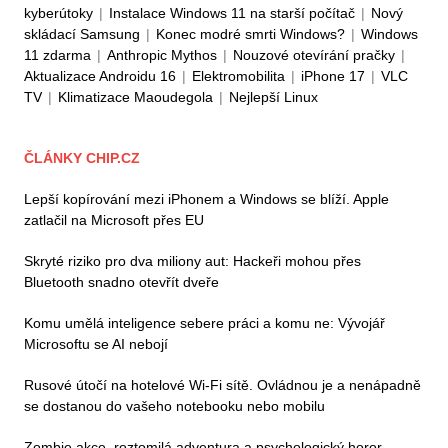
kyberútoky
|
Instalace Windows 11 na starší počítač
|
Nový
skládací Samsung
|
Konec modré smrti Windows?
|
Windows
11 zdarma
|
Anthropic Mythos
|
Nouzové otevírání pračky
|
Aktualizace Androidu 16
|
Elektromobilita
|
iPhone 17
|
VLC
TV
|
Klimatizace Maoudegola
|
Nejlepší Linux
ČLÁNKY CHIP.CZ
Lepší kopírování mezi iPhonem a Windows se blíží. Apple
zatlačil na Microsoft přes EU
Skryté riziko pro dva miliony aut: Hackeři mohou přes
Bluetooth snadno otevřít dveře
Komu umělá inteligence sebere práci a komu ne: Vývojář
Microsoftu se AI nebojí
Rusové útočí na hotelové Wi-Fi sítě. Ovládnou je a nenápadně
se dostanou do vašeho notebooku nebo mobilu
Zombie akce, roztomilá adventura a psychologický horor.