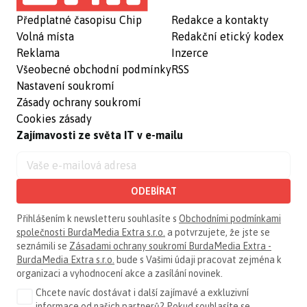
Předplatné časopisu Chip
Redakce a kontakty
Volná místa
Redakční etický kodex
Reklama
Inzerce
Všeobecné obchodní podmínky
RSS
Nastavení soukromí
Zásady ochrany soukromí
Cookies zásady
Zajímavosti ze světa IT v e-mailu
ODEBÍRAT
Přihlášením k newsletteru souhlasíte s
Obchodními podmínkami
společnosti BurdaMedia Extra s.r.o.
a potvrzujete, že jste se
seznámili se
Zásadami ochrany soukromí BurdaMedia Extra -
BurdaMedia Extra s.r.o.
bude s Vašimi údaji pracovat zejména k
organizaci a vyhodnocení akce a zasílání novinek.
Chcete navíc dostávat i další zajímavé a exkluzivní
informace od našich partnerů? Pokud souhlasíte se