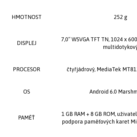
HMOTNOST
252 g
7,0“ WSVGA TFT TN, 1024 x 600 
DISPLEJ
multidotykov
PROCESOR
čtyřjádrový, MediaTek MT812
OS
Android 6.0 Marsh
1 GB RAM + 8 GB ROM, uživate
PAMĚŤ
podpora paměťových karet Mic