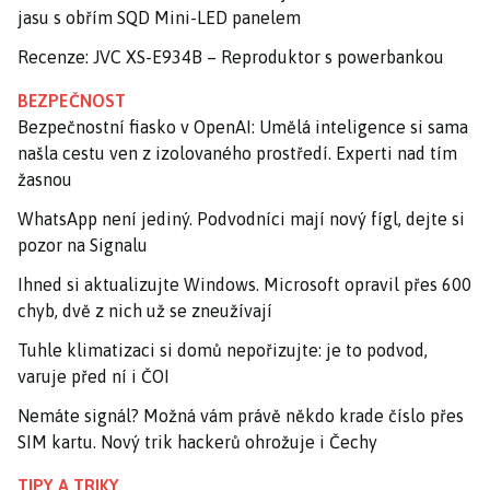
jasu s obřím SQD Mini-LED panelem
Recenze: JVC XS-E934B – Reproduktor s powerbankou
BEZPEČNOST
Bezpečnostní fiasko v OpenAI: Umělá inteligence si sama
našla cestu ven z izolovaného prostředí. Experti nad tím
žasnou
WhatsApp není jediný. Podvodníci mají nový fígl, dejte si
pozor na Signalu
Ihned si aktualizujte Windows. Microsoft opravil přes 600
chyb, dvě z nich už se zneužívají
Tuhle klimatizaci si domů nepořizujte: je to podvod,
varuje před ní i ČOI
Nemáte signál? Možná vám právě někdo krade číslo přes
SIM kartu. Nový trik hackerů ohrožuje i Čechy
TIPY A TRIKY