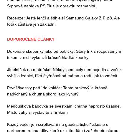
Srpnová nabídka PS Plus je opravdu rozmanitá
Recenze: Ještě lehčí a štíhlejší Samsung Galaxy Z Flip8. Ale
foťák zůstává jen základní
DOPORUČENÉ ČLÁNKY
Dokonalé škubánky jako od babičky: Starý trik s rozpuštěným
tukem z nich vykouzlí krásně hladké kousky
Jídelníček na mateřské: Někdy jsem celý den nejedla a večer
vybílila lednici, říká čtyřnásobná máma a radí, jak to změnit
První švestky patří do koláče: Tento hrnkový je krásně
nadýchaný a chutná skoro jako kynutý
Medouškova bábovka se švestkami chutná naprosto úžasně.
Místo váhy si vystačíte s hrnkem
Každý večer jen scrollování na gauči a ticho? Zkuste s
partnerem rutinu, díky které uklidíte dům i zažehnete starou