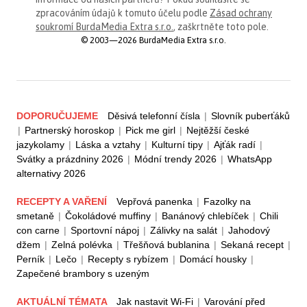
zpracováním údajů k tomuto účelu podle
Zásad ochrany
soukromí BurdaMedia Extra s.r.o.
, zaškrtněte toto pole.
© 2003—2026 BurdaMedia Extra s.r.o.
DOPORUČUJEME
Děsivá telefonní čísla
|
Slovník puberťáků
|
Partnerský horoskop
|
Pick me girl
|
Nejtěžší české
jazykolamy
|
Láska a vztahy
|
Kulturní tipy
|
Ajťák radí
|
Svátky a prázdniny 2026
|
Módní trendy 2026
|
WhatsApp
alternativy 2026
RECEPTY A VAŘENÍ
Vepřová panenka
|
Fazolky na
smetaně
|
Čokoládové muffiny
|
Banánový chlebíček
|
Chili
con carne
|
Sportovní nápoj
|
Zálivky na salát
|
Jahodový
džem
|
Zelná polévka
|
Třešňová bublanina
|
Sekaná recept
|
Perník
|
Lečo
|
Recepty s rybízem
|
Domácí housky
|
Zapečené brambory s uzeným
AKTUÁLNÍ TÉMATA
Jak nastavit Wi-Fi
|
Varování před