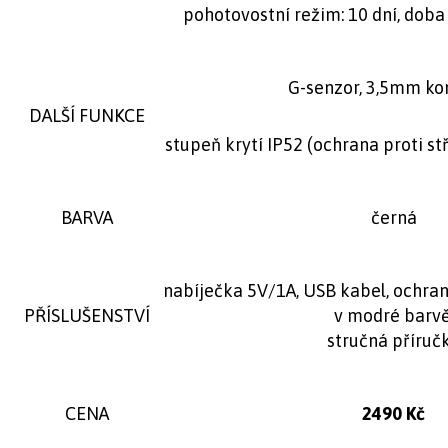
pohotovostní režim: 10 dní, doba
G-senzor, 3,5mm ko
DALŠÍ FUNKCE
stupeň krytí IP52 (ochrana proti st
BARVA
černá
nabíječka 5V/1A, USB kabel, ochra
PŘÍSLUŠENSTVÍ
v modré barvě
stručná příruč
CENA
2490 Kč