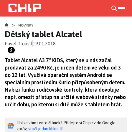
Přejít
k
otevří
hlavnímu
>
obsahu
NOVINKY
Dětský tablet Alcatel
Pavel Trousil
19.01.2018
Tablet Alcatel A3 7“ KIDS, který se u nás začal
prodávat za 2490 Kč, je určen dětem ve věku od 3
do 12 let. Využívá operační systém Android se
speciálním prostředím Kurio přizpůsobeným dětem.
Nabízí funkci rodičovské kontroly, která dovoluje
např. omezit přístup na určité webové stránky nebo
určit dobu, po kterou si dítě může s tabletem hrát.
Líbí se vám tento článek? Přidejte si Chip.cz do Google
zpráv,
stačí jedno kliknutí!