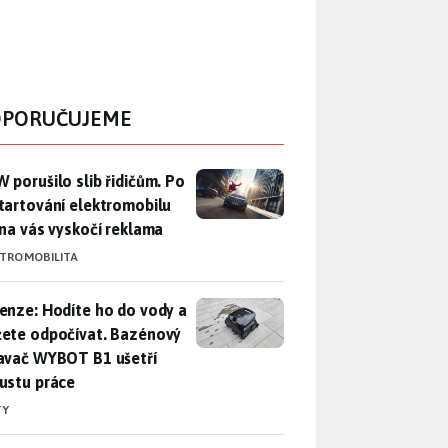
PORUČUJEME
 porušilo slib řidičům. Po nastartování elektromobilu iX3 na 
 porušilo slib řidičům. Po
tartování elektromobilu
 na vás vyskočí reklama
KTROMOBILITA
enze: Hodíte ho do vody a můžete odpočívat. Bazénový vysava
enze: Hodíte ho do vody a
ete odpočívat. Bazénový
avač WYBOT B1 ušetří
ustu práce
TY