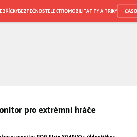
EBŘÍČKY
BEZPEČNOST
ELEKTROMOBILITA
TIPY A TRIKY
ČASO
onitor pro extrémní hráče
ý herní monitor ROG Strix XG49VQ s úhlopříčkou