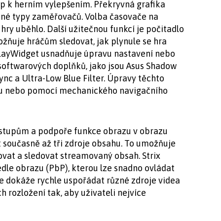
up k herním vylepšením. Překryvná grafika
ůzné typy zaměřovačů. Volba časovače na
 hry uběhlo. Další užitečnou funkcí je počitadlo
žňuje hráčům sledovat, jak plynule se hra
playWidget usnadňuje úpravu nastavení nebo
 softwarových doplňků, jako jsou Asus Shadow
ync a Ultra-Low Blue Filter. Úpravy těchto
nu nebo pomocí mechanického navigačního
 vstupům a podpoře funkce obrazu v obrazu
 současně až tři zdroje obsahu. To umožňuje
vat a sledovat streamovaný obsah. Strix
dle obrazu (PbP), kterou lze snadno ovládat
e dokáže rychle uspořádat různé zdroje videa
h rozložení tak, aby uživateli nejvíce