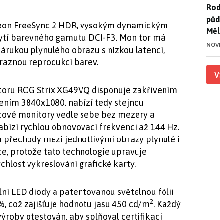
Rod
Rod
půd
adeon FreeSync 2 HDR, vysokým dynamickým
Měl
ytí barevného gamutu DCI-P3. Monitor má
NOV
zárukou plynulého obrazu s nízkou latencí,
raznou reprodukcí barev.
V
itoru ROG Strix XG49VQ disponuje zakřivením
šením 3840x1080. nabízí tedy stejnou
cové monitory vedle sebe bez mezery a
bízí rychlou obnovovací frekvenci až 144 Hz.
u přechody mezi jednotlivými obrazy plynulé i
, protože tato technologie upravuje
chlost vykreslování grafické karty.
ní LED diody a patentovanou světelnou fólii
2
 %, což zajišťuje hodnotu jasu 450 cd/m
. Každý
ýroby otestován, aby splňoval certifikaci