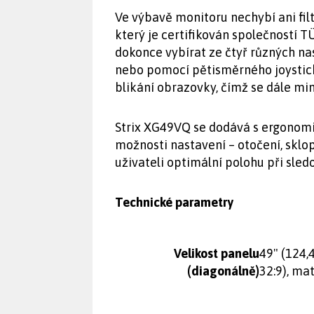
Ve výbavě monitoru nechybí ani filt
který je certifikován společností T
dokonce vybírat ze čtyř různých na
nebo pomocí pětisměrného joysticku
blikání obrazovky, čímž se dále mi
Strix XG49VQ se dodává s ergonomi
možnosti nastavení – otočení, sklo
uživateli optimální polohu při sled
Technické parametry
Velikost panelu
49" (124,
(diagonálně)
32:9), ma