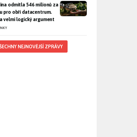
ina odmítla 546 milionů za půdu pro obří datacentrum. Měla 
ina odmítla 546 milionů za
u pro obří datacentrum.
a velmi logický argument
INKY
ŠECHNY NEJNOVĚJŠÍ ZPRÁVY