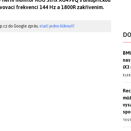
vovací frekvencí 144 Hz a 1800R zakřivením.
hip.cz do Google zpráv,
stačí jedno kliknutí!
DO
BMW
BMW
nas
iX3
ELE
Rec
Rec
můž
vys
spo
TES