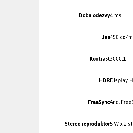
Doba odezvy
4 ms
Jas
450 cd/m
Kontrast
3000:1
HDR
Display 
FreeSync
Ano, Fre
Stereo reproduktor
5 W x 2 s