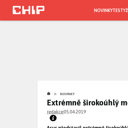
Přejít
k
NOVINKY
TESTY
Ž
hlavnímu
obsahu
>
NOVINKY
Extrémně širokoúhlý m
redakce
05.04.2019
Asus představil extrémně širokoúhl