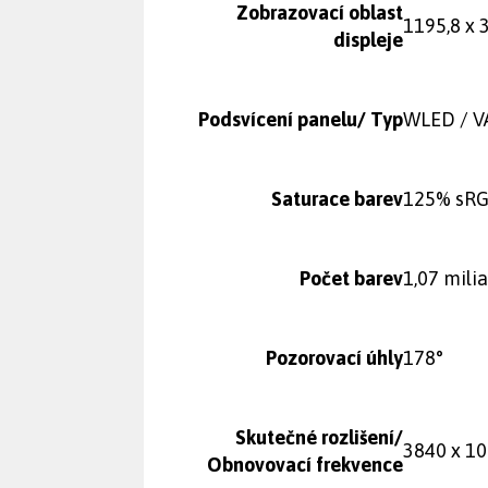
Zobrazovací oblast
1195,8 x
displeje
Podsvícení panelu/ Typ
WLED / V
Saturace barev
125% sRG
Počet barev
1,07 mili
Pozorovací úhly
178°
Skutečné rozlišení/
3840 x 1
Obnovovací frekvence