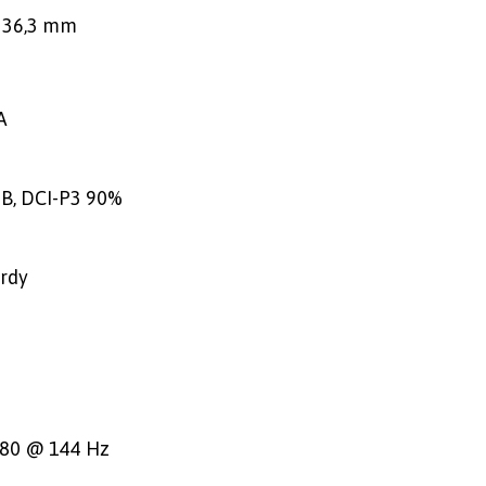
 336,3 mm
A
B, DCI-P3 90%
ardy
080 @ 144 Hz