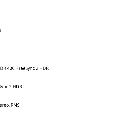
²
HDR 400, FreeSync 2 HDR
eSync 2 HDR
tereo, RMS