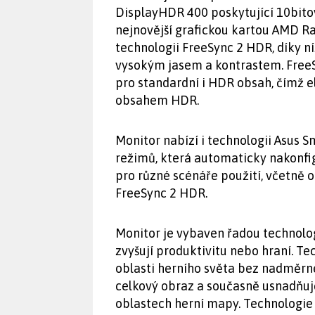
DisplayHDR 400 poskytující 10bito
nejnovější grafickou kartou AMD R
technologii FreeSync 2 HDR, díky níž
vysokým jasem a kontrastem. FreeS
pro standardní i HDR obsah, čímž e
obsahem HDR.
Monitor nabízí i technologii Asus
režimů, která automaticky nakonfi
pro různé scénáře použití, včetně 
FreeSync 2 HDR.
Monitor je vybaven řadou technolog
zvyšují produktivitu nebo hraní. T
oblasti herního světa bez nadměrné
celkový obraz a současně usnadňuj
oblastech herní mapy. Technologie