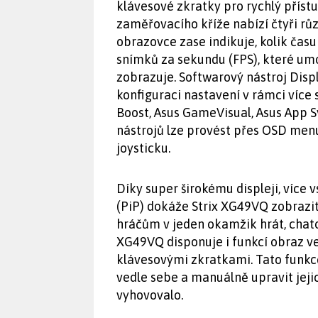
klávesové zkratky pro rychlý příst
zaměřovacího kříže nabízí čtyři r
obrazovce zase indikuje, kolik času
snímků za sekundu (FPS), které umo
zobrazuje. Softwarový nástroj Dis
konfiguraci nastavení v rámci více
Boost, Asus GameVisual, Asus App S
nástrojů lze provést přes OSD me
joysticku.
Díky super širokému displeji, více
(PiP) dokáže Strix XG49VQ zobrazit
hráčům v jeden okamžik hrát, chato
XG49VQ disponuje i funkcí obraz ve
klávesovými zkratkami. Tato funkc
vedle sebe a manuálně upravit jejic
vyhovovalo.