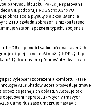
vou barevnou hloubku. Pokud je spárován s
adeon VII, podporuje ROG Strix XG49VQ
 je obraz zcela plynulý s nízkou latencí a
ync 2 HDR zvládá zobrazení s nízkou latencí
liminuje vstupní zpoždění typicky spojené s
 Smart HDR disponující sadou přednastavených
guruje displej na nejlepší možný HDR výstup
okamžitých úprav pro přehrávání videa, hry a
ií pro vylepšení zobrazení a komfortu, které
echnologie Asus Shadow Boost prosvětluje tmavé
 expozice jasnějších oblastí. Vylepšuje tak
e objevování nepřátel ukrytých v tmavých
 Asus GamePlus zase umožňuje nastavit