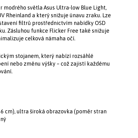
r modrého světla Asus Ultra-low Blue Light,
ÜV Rheinland a který snižuje únavu zraku. Lze
stavení filtrů prostřednictvím nabídky OSD
. Zásluhou funkce Flicker Free také snižuje
nimalizuje celková námaha očí.
ckým stojanem, který nabízí rozsáhlé
pení nebo změnu výšky – což zajistí každému
ování.
46 cm), ultra široká obrazovka (poměr stran
tný