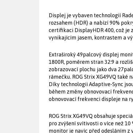
Displej je vybaven technologií R
rozsahem (HDR) a nabízí 90% pokr
certifikaci DisplayHDR 400, což je 
vynikajícím jasem, kontrastem a vý
Extraširoký 49palcový displej mon
1800R, poměrem stran 32:9 a rozli
zobrazovací plochu jako dva 27pal
rámečku. ROG Strix XG49VQ také na
Díky technologii Adaptive-Sync jso
během změny obnovovací frekvence
obnovovací frekvenci displeje na ry
ROG Strix XG49VQ obsahuje speciál
pro zvýšení svítivosti o více než 10
monitor je navíc před odesláním z v