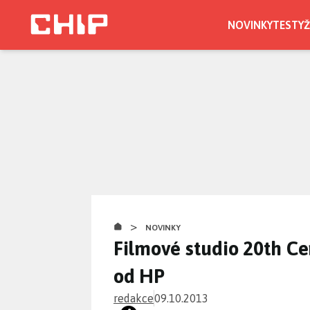
Přejít
k
NOVINKY
TESTY
Ž
hlavnímu
obsahu
>
NOVINKY
Filmové studio 20th Ce
od HP
redakce
09.10.2013