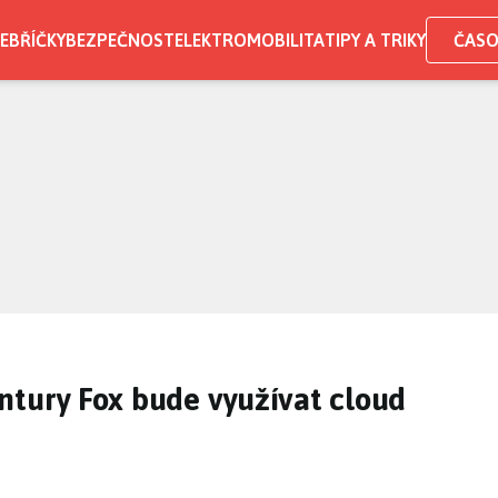
EBŘÍČKY
BEZPEČNOST
ELEKTROMOBILITA
TIPY A TRIKY
ČASO
ntury Fox bude využívat cloud