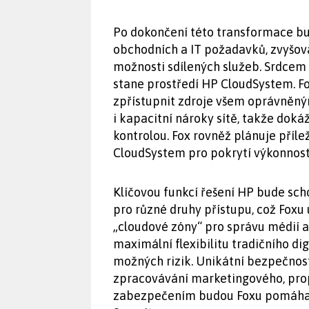
Po dokončení této transformace bu
obchodních a IT požadavků, zvyšova
možnosti sdílených služeb. Srdcem
stane prostředí HP CloudSystem. F
zpřístupnit zdroje všem oprávněným
i kapacitní nároky sítě, takže doká
kontrolou. Fox rovněž plánuje příl
CloudSystem pro pokrytí výkonnost
Klíčovou funkcí řešení HP bude sch
pro různé druhy přístupu, což Fox
„cloudové zóny“ pro správu médií a 
maximální flexibilitu tradičního di
možných rizik. Unikátní bezpečnos
zpracovávání marketingového, pro
zabezpečením budou Foxu pomáhat 