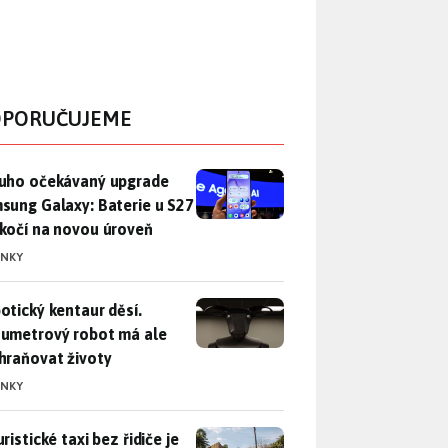
PORUČUJEME
uho očekávaný upgrade Samsung Galaxy: Baterie u S27 poskočí
uho očekávaný upgrade
sung Galaxy: Baterie u S27
kočí na novou úroveň
INKY
otický kentaur děsí. Dvoumetrový robot má ale zachraňovat ži
otický kentaur děsí.
umetrový robot má ale
hraňovat životy
INKY
ristické taxi bez řidiče je zase o krok blíž. Bude si s vámi p
ristické taxi bez řidiče je