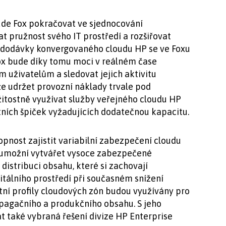
de Fox pokračovat ve sjednocování
t pružnost svého IT prostředí a rozšiřovat
 dodávky konvergovaného cloudu HP se ve Foxu
ox bude díky tomu moci v reálném čase
 uživatelům a sledovat jejich aktivitu
že udržet provozní náklady trvale pod
ežitostně využívat služby veřejného cloudu HP
ních špiček vyžadujících dodatečnou kapacitu.
opnost zajistit variabilní zabezpečení cloudu
u umožní vytvářet vysoce zabezpečené
distribuci obsahu, které si zachovají
gitálního prostředí při současném snížení
tní profily cloudových zón budou využívány pro
pagačního a produkčního obsahu. S jeho
také vybraná řešení divize HP Enterprise