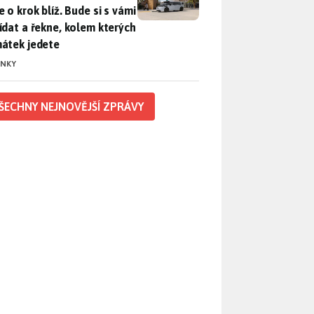
 o krok blíž. Bude si s vámi
ídat a řekne, kolem kterých
átek jedete
INKY
ŠECHNY NEJNOVĚJŠÍ ZPRÁVY