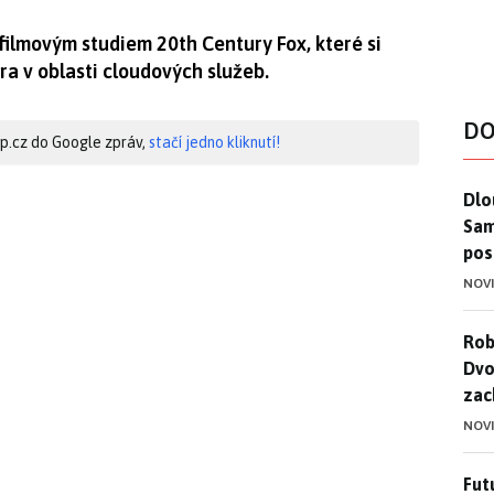
filmovým studiem 20th Century Fox, které si
ra v oblasti cloudových služeb.
DO
hip.cz do Google zpráv,
stačí jedno kliknutí!
Dlo
Dlo
Sam
pos
NOV
Rob
Rob
Dvo
zac
NOV
Futu
Futu