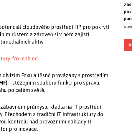
zase
pov
pam
potenciál cloudového prostředí HP pro pokrytí
NOV
dním růstem a zároveň si v něm zajistí
imediálních aktiv.
V
m divizím Foxu a těsně provázány s prostředím
MF)
– stěžejním souboru funkcí pro správu,
ahu po celém světě.
 zábavném průmyslu kladla na IT prostředí
. Přechodem z tradiční IT infrastruktury do
ivou kontrolu nad provozními náklady IT
tor pro inovace.