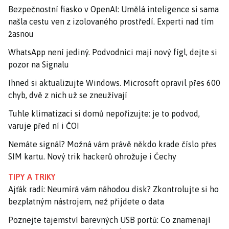
Bezpečnostní fiasko v OpenAI: Umělá inteligence si sama
našla cestu ven z izolovaného prostředí. Experti nad tím
žasnou
WhatsApp není jediný. Podvodníci mají nový fígl, dejte si
pozor na Signalu
Ihned si aktualizujte Windows. Microsoft opravil přes 600
chyb, dvě z nich už se zneužívají
Tuhle klimatizaci si domů nepořizujte: je to podvod,
varuje před ní i ČOI
Nemáte signál? Možná vám právě někdo krade číslo přes
SIM kartu. Nový trik hackerů ohrožuje i Čechy
TIPY A TRIKY
Ajťák radí: Neumírá vám náhodou disk? Zkontrolujte si ho
bezplatným nástrojem, než přijdete o data
Poznejte tajemství barevných USB portů: Co znamenají