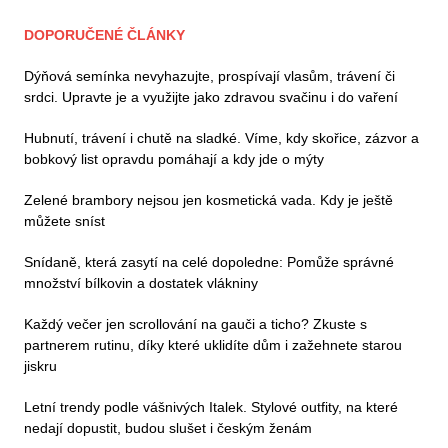
DOPORUČENÉ ČLÁNKY
Dýňová semínka nevyhazujte, prospívají vlasům, trávení či
srdci. Upravte je a využijte jako zdravou svačinu i do vaření
Hubnutí, trávení i chutě na sladké. Víme, kdy skořice, zázvor a
bobkový list opravdu pomáhají a kdy jde o mýty
Zelené brambory nejsou jen kosmetická vada. Kdy je ještě
můžete sníst
Snídaně, která zasytí na celé dopoledne: Pomůže správné
množství bílkovin a dostatek vlákniny
Každý večer jen scrollování na gauči a ticho? Zkuste s
partnerem rutinu, díky které uklidíte dům i zažehnete starou
jiskru
Letní trendy podle vášnivých Italek. Stylové outfity, na které
nedají dopustit, budou slušet i českým ženám