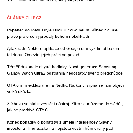
ČLÁNKY CHIP.CZ
Rýpanec do Mety. Brýle DuckDuckGo neumí vůbec nic, ale
právě proto se vyprodaly během několika dní
Ajťák radí: Některé aplikace od Googlu umí vyždímat baterii
telefonu. Omezte jejich práci na pozadí
Téměř dokonalé chytré hodinky. Nová generace Samsung
Galaxy Watch Ultra2 odstranila nedostatky svého předchůdce
GTA 6 míří exkluzivně na Netflix. Na konci srpna se tam objeví
velká ukázka
Z Xboxu se stal investiční nástroj. Zítra se můžeme dozvědět,
jak se prodává GTA 6
Konec pohádky o bohatství z umělé inteligence? Slavný
investor z filmu Sázka na nejistotu věští trhům drsný pád