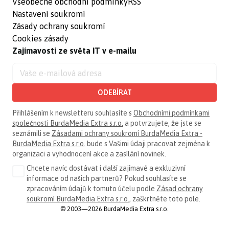
Všeobecné obchodní podmínky
RSS
Nastavení soukromí
Zásady ochrany soukromí
Cookies zásady
Zajímavosti ze světa IT v e-mailu
ODEBÍRAT
Přihlášením k newsletteru souhlasíte s
Obchodními podmínkami
společnosti BurdaMedia Extra s.r.o.
a potvrzujete, že jste se
seznámili se
Zásadami ochrany soukromí BurdaMedia Extra -
BurdaMedia Extra s.r.o.
bude s Vašimi údaji pracovat zejména k
organizaci a vyhodnocení akce a zasílání novinek.
Chcete navíc dostávat i další zajímavé a exkluzivní
informace od našich partnerů? Pokud souhlasíte se
zpracováním údajů k tomuto účelu podle
Zásad ochrany
soukromí BurdaMedia Extra s.r.o.
, zaškrtněte toto pole.
© 2003—2026 BurdaMedia Extra s.r.o.