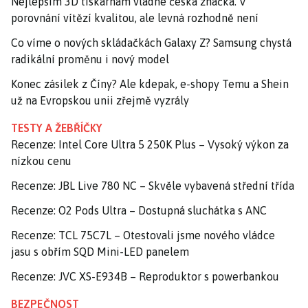
Nejlepším 3D tiskárnám vládne česká značka. V
porovnání vítězí kvalitou, ale levná rozhodně není
Co víme o nových skládačkách Galaxy Z? Samsung chystá
radikální proměnu i nový model
Konec zásilek z Číny? Ale kdepak, e-shopy Temu a Shein
už na Evropskou unii zřejmě vyzrály
TESTY A ŽEBŘÍČKY
Recenze: Intel Core Ultra 5 250K Plus – Vysoký výkon za
nízkou cenu
Recenze: JBL Live 780 NC – Skvěle vybavená střední třída
Recenze: O2 Pods Ultra – Dostupná sluchátka s ANC
Recenze: TCL 75C7L – Otestovali jsme nového vládce
jasu s obřím SQD Mini-LED panelem
Recenze: JVC XS-E934B – Reproduktor s powerbankou
BEZPEČNOST