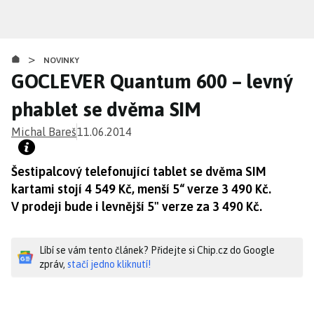
Přejít
k
hlavnímu
>
obsahu
NOVINKY
GOCLEVER Quantum 600 – levný
phablet se dvěma SIM
Michal Bareš
11.06.2014
Šestipalcový telefonující tablet se dvěma SIM
kartami stojí 4 549 Kč, menší 5“ verze 3 490 Kč.
V prodeji bude i levnější 5" verze za 3 490 Kč.
Líbí se vám tento článek? Přidejte si Chip.cz do Google
zpráv,
stačí jedno kliknutí!