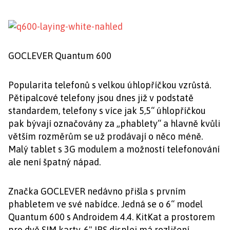
GOCLEVER Quantum 600
Popularita telefonů s velkou úhlopříčkou vzrůstá.
Pětipalcové telefony jsou dnes již v podstatě
standardem, telefony s více jak 5,5“ úhlopříčkou
pak bývají označovány za „phablety“ a hlavně kvůli
větším rozměrům se už prodávají o něco méně.
Malý tablet s 3G modulem a možností telefonování
ale není špatný nápad.
Značka GOCLEVER nedávno přišla s prvním
phabletem ve své nabídce. Jedná se o 6“ model
Quantum 600 s Androidem 4.4. KitKat a prostorem
pro dvě SIM karty. 6" IPS displej má rozlišení