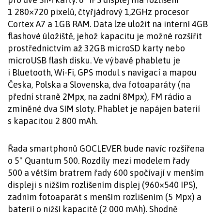
1 280×720 pixelů, čtyřjádrový 1,2GHz procesor
Cortex A7 a 1GB RAM. Data lze uložit na interní 4GB
flashové úložiště, jehož kapacitu je možné rozšířit
prostřednictvím až 32GB microSD karty nebo
microUSB flash disku. Ve výbavě phabletu je
i Bluetooth, Wi-Fi, GPS modul s navigací a mapou
Česka, Polska a Slovenska, dva fotoaparáty (na
přední straně 2Mpx, na zadní 8Mpx), FM rádio a
zmíněné dva SIM sloty. Phablet je napájen baterií
s kapacitou 2 800 mAh.
Řada smartphonů GOCLEVER bude navíc rozšířena
o 5" Quantum 500. Rozdíly mezi modelem řady
500 a větším bratrem řady 600 spočívají v menším
displeji s nižším rozlišením displej (960×540 IPS),
zadním fotoaparát s menším rozlišením (5 Mpx) a
baterií o nižší kapacitě (2 000 mAh). Shodně