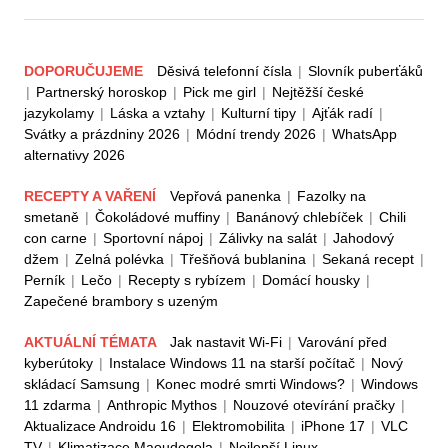
DOPORUČUJEME
Děsivá telefonní čísla
|
Slovník puberťáků
|
Partnerský horoskop
|
Pick me girl
|
Nejtěžší české
jazykolamy
|
Láska a vztahy
|
Kulturní tipy
|
Ajťák radí
|
Svátky a prázdniny 2026
|
Módní trendy 2026
|
WhatsApp
alternativy 2026
RECEPTY A VAŘENÍ
Vepřová panenka
|
Fazolky na
smetaně
|
Čokoládové muffiny
|
Banánový chlebíček
|
Chili
con carne
|
Sportovní nápoj
|
Zálivky na salát
|
Jahodový
džem
|
Zelná polévka
|
Třešňová bublanina
|
Sekaná recept
|
Perník
|
Lečo
|
Recepty s rybízem
|
Domácí housky
|
Zapečené brambory s uzeným
AKTUÁLNÍ TÉMATA
Jak nastavit Wi-Fi
|
Varování před
kyberútoky
|
Instalace Windows 11 na starší počítač
|
Nový
skládací Samsung
|
Konec modré smrti Windows?
|
Windows
11 zdarma
|
Anthropic Mythos
|
Nouzové otevírání pračky
|
Aktualizace Androidu 16
|
Elektromobilita
|
iPhone 17
|
VLC
TV
|
Klimatizace Maoudegola
|
Nejlepší Linux