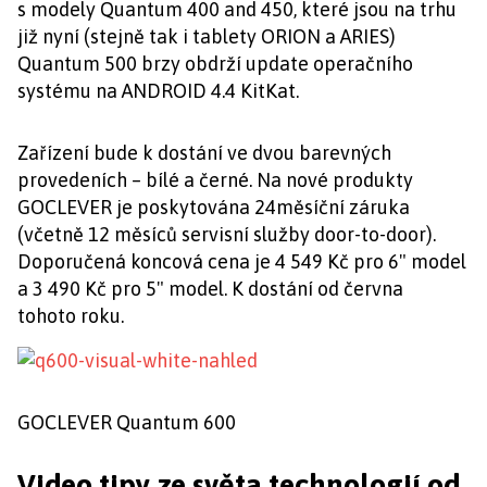
s modely Quantum 400 and 450, které jsou na trhu
již nyní (stejně tak i tablety ORION a ARIES)
Quantum 500 brzy obdrží update operačního
systému na ANDROID 4.4 KitKat.
Zařízení bude k dostání ve dvou barevných
provedeních – bílé a černé. Na nové produkty
GOCLEVER je poskytována 24měsíční záruka
(včetně 12 měsíců servisní služby door-to-door).
Doporučená koncová cena je 4 549 Kč pro 6" model
a 3 490 Kč pro 5" model. K dostání od června
tohoto roku.
GOCLEVER Quantum 600
Video tipy ze světa technologií od